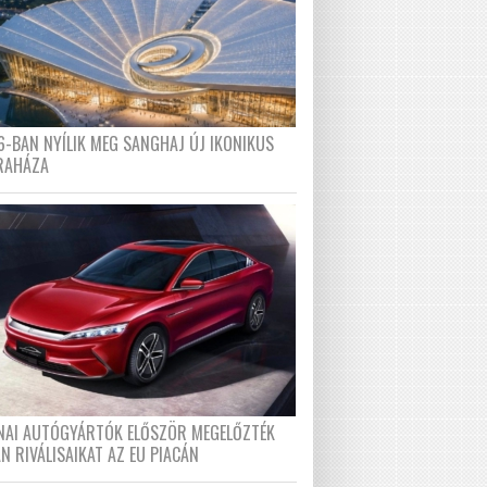
6-BAN NYÍLIK MEG SANGHAJ ÚJ IKONIKUS
RAHÁZA
ÍNAI AUTÓGYÁRTÓK ELŐSZÖR MEGELŐZTÉK
N RIVÁLISAIKAT AZ EU PIACÁN