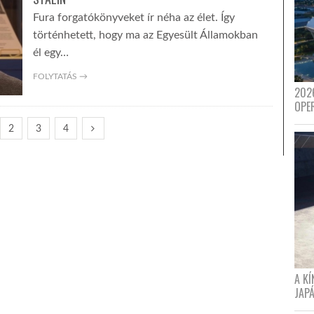
Fura forgatókönyveket ír néha az élet. Így
történhetett, hogy ma az Egyesült Államokban
él egy…
FOLYTATÁS →
202
OPE
2
3
4
A K
JAPÁ