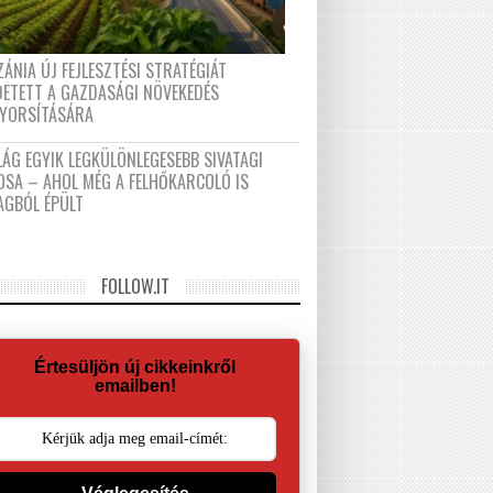
ÁNIA ÚJ FEJLESZTÉSI STRATÉGIÁT
DETETT A GAZDASÁGI NÖVEKEDÉS
GYORSÍTÁSÁRA
LÁG EGYIK LEGKÜLÖNLEGESEBB SIVATAGI
OSA – AHOL MÉG A FELHŐKARCOLÓ IS
AGBÓL ÉPÜLT
FOLLOW.IT
Értesüljön új cikkeinkről
emailben!