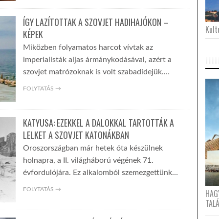
ÍGY LAZÍTOTTAK A SZOVJET HADIHAJÓKON –
Kultu
KÉPEK
Miközben folyamatos harcot vívtak az
imperialisták aljas ármánykodásával, azért a
szovjet matrózoknak is volt szabadidejük.…
FOLYTATÁS →
KATYUSA: EZEKKEL A DALOKKAL TARTOTTÁK A
LELKET A SZOVJET KATONÁKBAN
Oroszországban már hetek óta készülnek
holnapra, a II. világháború végének 71.
évfordulójára. Ez alkalomból szemezgettünk…
FOLYTATÁS →
HAG
TAL