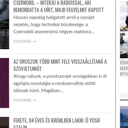
CSERNOBIL – INTERJÚ A RÁDIÓSSAL, AKI
BEMONDATTA A HÍRT, MAJD FEGYELMIT KAPOTT
Hosszú napokig hallgatott arról a szovjet
vezetés, hogy technikai büszkesége, a
Csernobili atomerőmű négyes reaktora…
FOLYTATÁS →
AZ OROSZOK TÖBB MINT FELE VISSZAÁLLÍTANÁ A
KÍN
SZOVJETUNIÓT
MÁR
NYU
Ahogy nálunk, a posztszovjet országokban is él
egyfajta nosztalgia a rendszerváltás előtti
időszak iránt. Magában…
FOLYTATÁS →
FEKETE, 84 ÉVES ÉS KREMLBEN LAKIK: Ő YOSIF
STALIN