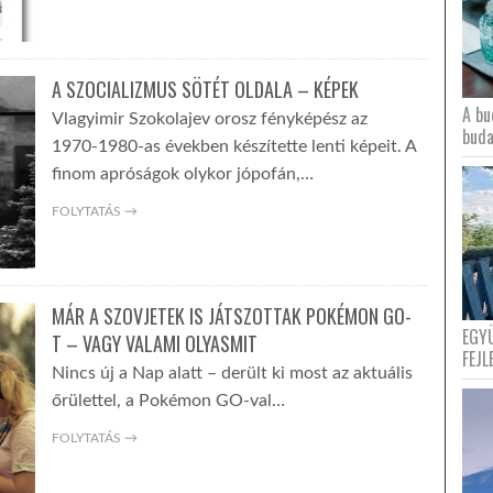
A SZOCIALIZMUS SÖTÉT OLDALA – KÉPEK
A bu
Vlagyimir Szokolajev orosz fényképész az
buda
1970-1980-as években készítette lenti képeit. A
finom apróságok olykor jópofán,…
FOLYTATÁS →
MÁR A SZOVJETEK IS JÁTSZOTTAK POKÉMON GO-
EGY
T – VAGY VALAMI OLYASMIT
FEJL
Nincs új a Nap alatt – derült ki most az aktuális
őrülettel, a Pokémon GO-val…
FOLYTATÁS →