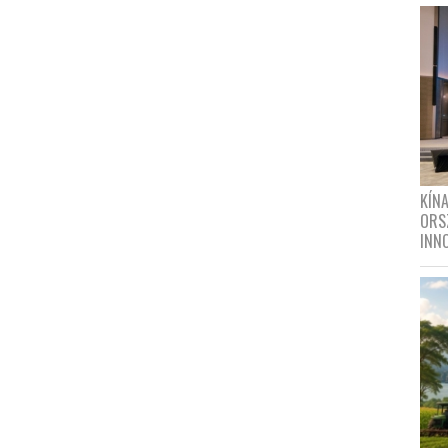
KÍN
ORS
INN