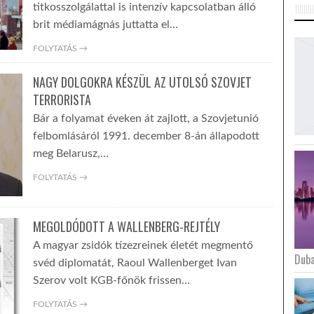
titkosszolgálattal is intenzív kapcsolatban álló
brit médiamágnás juttatta el…
FOLYTATÁS →
NAGY DOLGOKRA KÉSZÜL AZ UTOLSÓ SZOVJET
TERRORISTA
Bár a folyamat éveken át zajlott, a Szovjetunió
felbomlásáról 1991. december 8-án állapodott
meg Belarusz,…
FOLYTATÁS →
MEGOLDÓDOTT A WALLENBERG-REJTÉLY
A magyar zsidók tízezreinek életét megmentő
Duba
svéd diplomatát, Raoul Wallenberget Ivan
Szerov volt KGB-főnök frissen…
FOLYTATÁS →