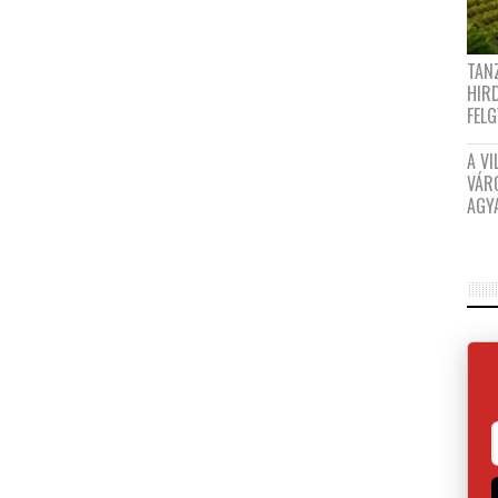
TANZ
HIR
FEL
A VI
VÁR
AGY