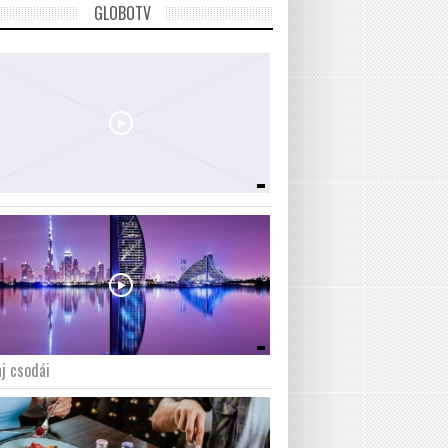
GLOBOTV
j csodái