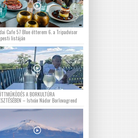
dai Cafe 57 Blue étterem 6. a Tripadvisor
pesti listáján
ÜTTMŰKÖDÉS A BORKULTÚRA
ESZTÉSÉBEN – István Nádor Borlovagrend