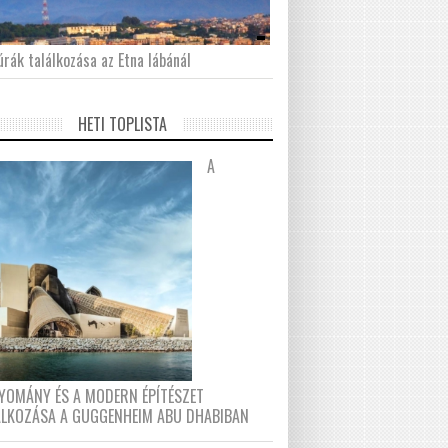
́rák találkozása az Etna lábánál
HETI TOPLISTA
A
YOMÁNY ÉS A MODERN ÉPÍTÉSZET
ÁLKOZÁSA A GUGGENHEIM ABU DHABIBAN