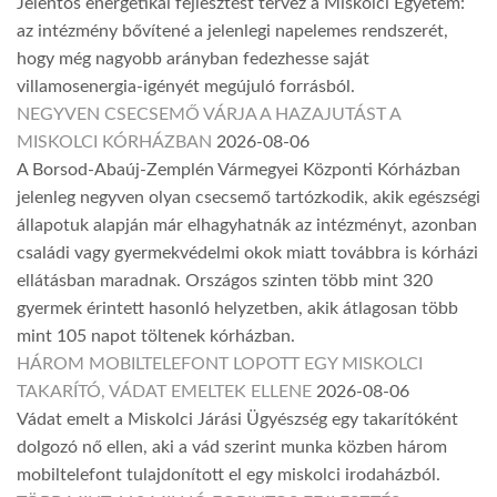
Jelentős energetikai fejlesztést tervez a Miskolci Egyetem:
az intézmény bővítené a jelenlegi napelemes rendszerét,
hogy még nagyobb arányban fedezhesse saját
villamosenergia-igényét megújuló forrásból.
NEGYVEN CSECSEMŐ VÁRJA A HAZAJUTÁST A
MISKOLCI KÓRHÁZBAN
2026-08-06
A Borsod-Abaúj-Zemplén Vármegyei Központi Kórházban
jelenleg negyven olyan csecsemő tartózkodik, akik egészségi
állapotuk alapján már elhagyhatnák az intézményt, azonban
családi vagy gyermekvédelmi okok miatt továbbra is kórházi
ellátásban maradnak. Országos szinten több mint 320
gyermek érintett hasonló helyzetben, akik átlagosan több
mint 105 napot töltenek kórházban.
HÁROM MOBILTELEFONT LOPOTT EGY MISKOLCI
TAKARÍTÓ, VÁDAT EMELTEK ELLENE
2026-08-06
Vádat emelt a Miskolci Járási Ügyészség egy takarítóként
dolgozó nő ellen, aki a vád szerint munka közben három
mobiltelefont tulajdonított el egy miskolci irodaházból.