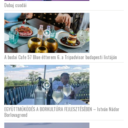
Dubaj csodái
A budai Cafe 57 Blue étterem 6. a Tripadvisor budapesti listáján
EGYÜTTMŰKÖDÉS A BORKULTÚRA FEJLESZTÉSÉBEN – István Nádor
Borlovagrend