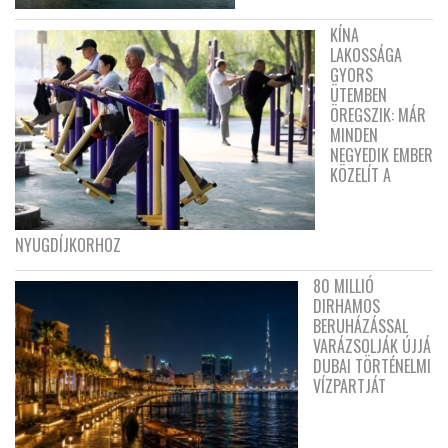
KÍNA
LAKOSSÁGA
GYORS
ÜTEMBEN
ÖREGSZIK: MÁR
MINDEN
NEGYEDIK EMBER
KÖZELÍT A
NYUGDÍJKORHOZ
80 MILLIÓ
DIRHAMOS
BERUHÁZÁSSAL
VARÁZSOLJÁK ÚJJÁ
DUBAI TÖRTÉNELMI
VÍZPARTJÁT