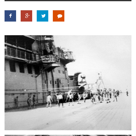
TROPICALMAGAZIN
GLOBOTV
AFRIKA TUDÁSTÁR
A NAP SZÉPE
LINKTR.EE
GLOBOZSARU
DOBRAVERO.HU