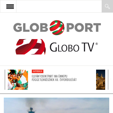
FŐOLDAL
AFRIKA
EURÓPA
AFRIKA
ÁZSIA
ELEFÁNTCSONTPART MA ÜNNEPLI
FÜGGETLENSÉGÉNEK 66. ÉVFORDULÓJÁT
ÉSZAK-AMERIKA
LATIN-AMERIKA