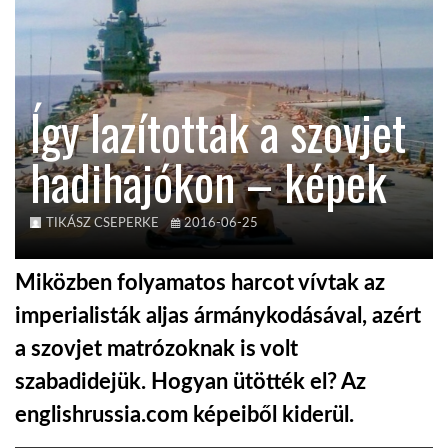
KÖZEL-KELET
Így lazítottak a szovjet
AUSZTRÁLIA
hadihajókon – képek
A VILÁG ITTHON
TIKÁSZ CSEPERKE
2016-06-25
MÉDIA
Miközben folyamatos harcot vívtak az
imperialisták aljas ármánykodásával, azért
a szovjet matrózoknak is volt
GLOBOTV BP
szabadidejük. Hogyan ütötték el? Az
englishrussia.com képeiből kiderül.
HÍR3D