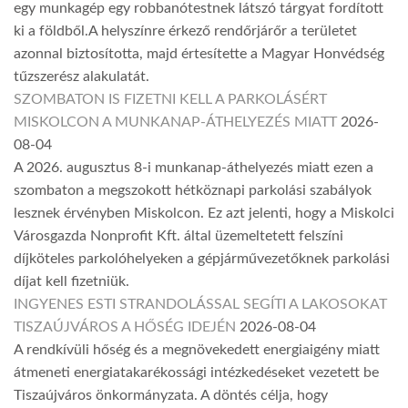
egy munkagép egy robbanótestnek látszó tárgyat fordított
ki a földből.A helyszínre érkező rendőrjárőr a területet
azonnal biztosította, majd értesítette a Magyar Honvédség
tűzszerész alakulatát.
SZOMBATON IS FIZETNI KELL A PARKOLÁSÉRT
MISKOLCON A MUNKANAP-ÁTHELYEZÉS MIATT
2026-
08-04
A 2026. augusztus 8-i munkanap-áthelyezés miatt ezen a
szombaton a megszokott hétköznapi parkolási szabályok
lesznek érvényben Miskolcon. Ez azt jelenti, hogy a Miskolci
Városgazda Nonprofit Kft. által üzemeltetett felszíni
díjköteles parkolóhelyeken a gépjárművezetőknek parkolási
díjat kell fizetniük.
INGYENES ESTI STRANDOLÁSSAL SEGÍTI A LAKOSOKAT
TISZAÚJVÁROS A HŐSÉG IDEJÉN
2026-08-04
A rendkívüli hőség és a megnövekedett energiaigény miatt
átmeneti energiatakarékossági intézkedéseket vezetett be
Tiszaújváros önkormányzata. A döntés célja, hogy