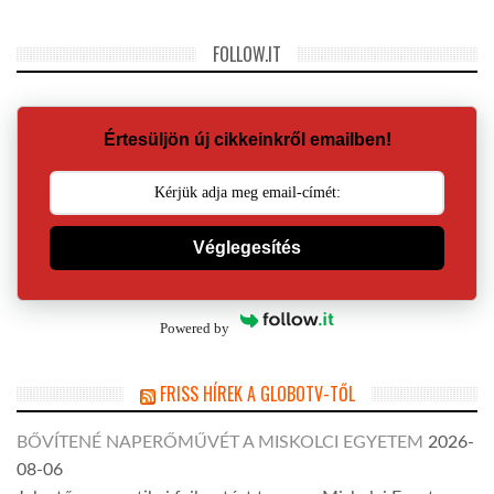
FOLLOW.IT
Értesüljön új cikkeinkről emailben!
Véglegesítés
Powered by
FRISS HÍREK A GLOBOTV-TŐL
BŐVÍTENÉ NAPERŐMŰVÉT A MISKOLCI EGYETEM
2026-
08-06