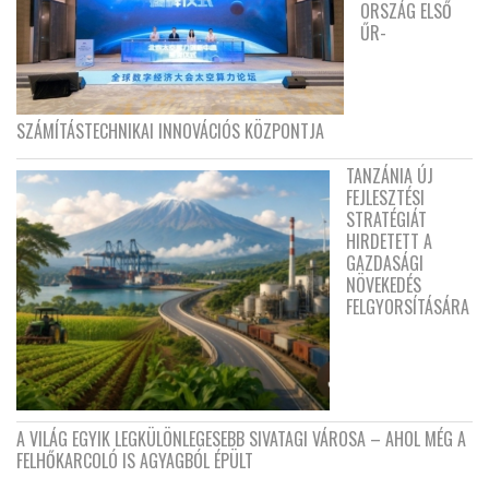
ORSZÁG ELSŐ
ŰR-
SZÁMÍTÁSTECHNIKAI INNOVÁCIÓS KÖZPONTJA
TANZÁNIA ÚJ
FEJLESZTÉSI
STRATÉGIÁT
HIRDETETT A
GAZDASÁGI
NÖVEKEDÉS
FELGYORSÍTÁSÁRA
A VILÁG EGYIK LEGKÜLÖNLEGESEBB SIVATAGI VÁROSA – AHOL MÉG A
FELHŐKARCOLÓ IS AGYAGBÓL ÉPÜLT