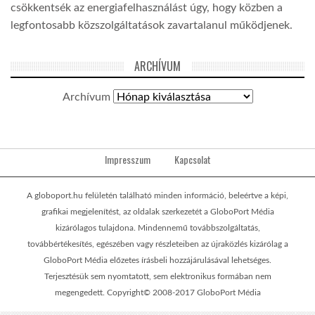
csökkentsék az energiafelhasználást úgy, hogy közben a
legfontosabb közszolgáltatások zavartalanul működjenek.
ARCHÍVUM
Archívum
Impresszum
Kapcsolat
A globoport.hu felületén található minden információ, beleértve a képi,
grafikai megjelenítést, az oldalak szerkezetét a GloboPort Média
kizárólagos tulajdona. Mindennemű továbbszolgáltatás,
továbbértékesítés, egészében vagy részleteiben az újraközlés kizárólag a
GloboPort Média előzetes írásbeli hozzájárulásával lehetséges.
Terjesztésük sem nyomtatott, sem elektronikus formában nem
megengedett. Copyright© 2008-2017 GloboPort Média