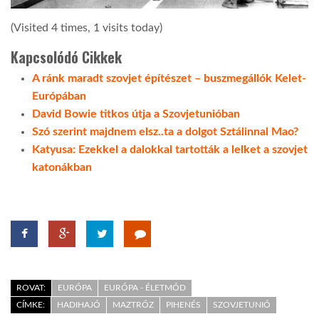
(Visited 4 times, 1 visits today)
Kapcsolódó Cikkek
A ránk maradt szovjet építészet – buszmegállók Kelet-
Európában
David Bowie titkos útja a Szovjetunióban
Szó szerint majdnem elsz..ta a dolgot Sztálinnal Mao?
Katyusa: Ezekkel a dalokkal tartották a lelket a szovjet
katonákban
ROVAT:
EURÓPA
EURÓPA - ÉLETMÓD
CÍMKE:
HADIHAJÓ
MAZTRÓZ
PIHENÉS
SZOVJETUNIÓ