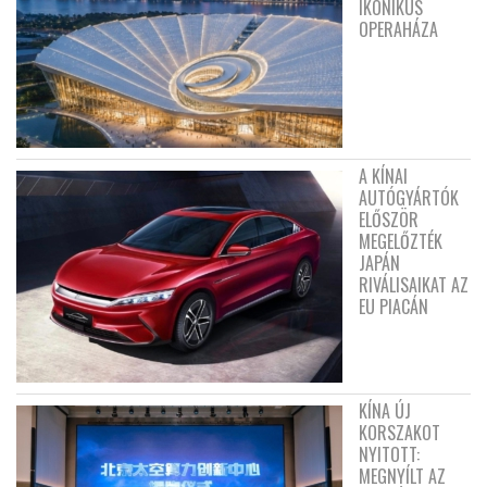
IKONIKUS
OPERAHÁZA
A KÍNAI
AUTÓGYÁRTÓK
ELŐSZÖR
MEGELŐZTÉK
JAPÁN
RIVÁLISAIKAT AZ
EU PIACÁN
KÍNA ÚJ
KORSZAKOT
NYITOTT:
MEGNYÍLT AZ