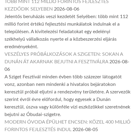
TÖBB MINT 112 MILLIÓ FORINTOS FEJLESZTÉS
KEZDŐDIK SELYEBEN
2026-08-06
Jelentős beruházás veszi kezdetét Selyében: több mint 112
millió forint értékű fejlesztési munkálatok indulnak el a
településen. A kivitelezési feladatokat egy edelényi
székhelyű vállalkozás nyerte el a közbeszerzési eljárás
eredményeként.
VESZÉLYES PRÓBÁLKOZÁSOK A SZIGETEN: SOKAN A
DUNÁN ÁT AKARNAK BEJUTNI A FESZTIVÁLRA
2026-08-
06
A Sziget Fesztivál minden évben több százezer látogatót
vonz, azonban nem mindenki a hivatalos bejáratokon
keresztül próbál eljutni a rendezvény területére. A szervezők
szerint évről évre előfordul, hogy egyesek a Dunán
keresztül, úszva vagy különféle vízi eszközökkel szeretnének
bejutni az Óbudai-szigetre.
MODERN ÓVODA ÉPÜLHET ENCSEN: KÖZEL 400 MILLIÓ
FORINTOS FEJLESZTÉS INDUL
2026-08-05