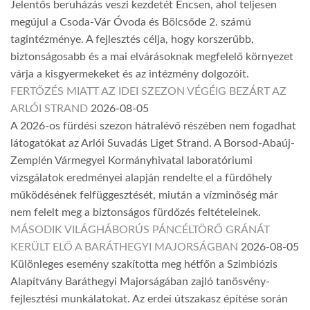
Jelentős beruházás veszi kezdetét Encsen, ahol teljesen
megújul a Csoda-Vár Óvoda és Bölcsőde 2. számú
tagintézménye. A fejlesztés célja, hogy korszerűbb,
biztonságosabb és a mai elvárásoknak megfelelő környezet
várja a kisgyermekeket és az intézmény dolgozóit.
FERTŐZÉS MIATT AZ IDEI SZEZON VÉGÉIG BEZÁRT AZ
ARLÓI STRAND
2026-08-05
A 2026-os fürdési szezon hátralévő részében nem fogadhat
látogatókat az Arlói Suvadás Liget Strand. A Borsod-Abaúj-
Zemplén Vármegyei Kormányhivatal laboratóriumi
vizsgálatok eredményei alapján rendelte el a fürdőhely
működésének felfüggesztését, miután a vízminőség már
nem felelt meg a biztonságos fürdőzés feltételeinek.
MÁSODIK VILÁGHÁBORÚS PÁNCÉLTÖRŐ GRÁNÁT
KERÜLT ELŐ A BARÁTHEGYI MAJORSÁGBAN
2026-08-05
Különleges esemény szakította meg hétfőn a Szimbiózis
Alapítvány Baráthegyi Majorságában zajló tanösvény-
fejlesztési munkálatokat. Az erdei útszakasz építése során