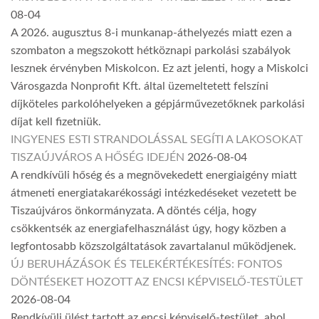
08-04
A 2026. augusztus 8-i munkanap-áthelyezés miatt ezen a
szombaton a megszokott hétköznapi parkolási szabályok
lesznek érvényben Miskolcon. Ez azt jelenti, hogy a Miskolci
Városgazda Nonprofit Kft. által üzemeltetett felszíni
díjköteles parkolóhelyeken a gépjárművezetőknek parkolási
díjat kell fizetniük.
INGYENES ESTI STRANDOLÁSSAL SEGÍTI A LAKOSOKAT
TISZAÚJVÁROS A HŐSÉG IDEJÉN
2026-08-04
A rendkívüli hőség és a megnövekedett energiaigény miatt
átmeneti energiatakarékossági intézkedéseket vezetett be
Tiszaújváros önkormányzata. A döntés célja, hogy
csökkentsék az energiafelhasználást úgy, hogy közben a
legfontosabb közszolgáltatások zavartalanul működjenek.
ÚJ BERUHÁZÁSOK ÉS TELEKÉRTÉKESÍTÉS: FONTOS
DÖNTÉSEKET HOZOTT AZ ENCSI KÉPVISELŐ-TESTÜLET
2026-08-04
Rendkívüli ülést tartott az encsi képviselő-testület, ahol