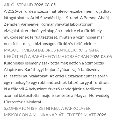
ARLÓI STRAND
2026-08-05
A 2026-os fürdési szezon hátralévő részében nem fogadhat
látogatókat az Arlói Suvadás Liget Strand. A Borsod-Abaúj-
Zemplén Vármegyei Kormányhivatal laboratóriumi
vizsgálatok eredményei alapján rendelte el a fürdőhely
működésének felfüggesztését, miután a vízminőség már
nem felelt meg a biztonságos fürdőzés feltételeinek.
MÁSODIK VILÁGHÁBORÚS PÁNCÉLTÖRŐ GRÁNÁT
KERÜLT ELŐ A BARÁTHEGYI MAJORSÁGBAN
2026-08-05
Különleges esemény szakította meg hétfőn a Szimbiózis
Alapítvány Baráthegyi Majorságában zajló tanösvény-
fejlesztési munkálatokat. Az erdei útszakasz építése során
egy munkagép egy robbanótestnek látszó tárgyat fordított
ki a földből.A helyszínre érkező rendőrjárőr a területet
azonnal biztosította, majd értesítette a Magyar Honvédség
tűzszerész alakulatát.
SZOMBATON IS FIZETNI KELL A PARKOLÁSÉRT
MISKOLCON A MUNKANAP-ÁTHELYEZÉS MIATT
2026-