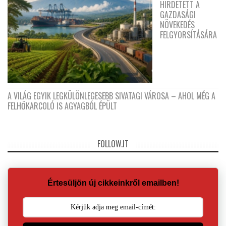
HIRDETETT A
GAZDASÁGI
NÖVEKEDÉS
FELGYORSÍTÁSÁRA
A VILÁG EGYIK LEGKÜLÖNLEGESEBB SIVATAGI VÁROSA – AHOL MÉG A
FELHŐKARCOLÓ IS AGYAGBÓL ÉPÜLT
FOLLOW.IT
Értesüljön új cikkeinkről emailben!