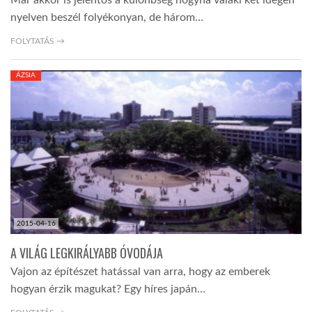
Már akkor is jelentős a különbség hogyha valaki két idegen
nyelven beszél folyékonyan, de három…
FOLYTATÁS →
ÁZSIA
2015-04-16
A VILÁG LEGKIRÁLYABB ÓVODÁJA
Vajon az építészet hatással van arra, hogy az emberek
hogyan érzik magukat? Egy híres japán…