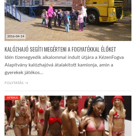
LATIMO.HU
GLOBOBOOK
2016-04-14
KALÓZHAJÓ SEGÍTI MEGÉRTENI A FOGYATÉKKAL ÉLŐKET
Idén tizenegyedik alkalommal indult útjára a KézenFogva
Alapítvány kalózhajóvá átalakított kamionja, amin a
gyerekek játékos…
FOLYTATÁS →
AFRIKA