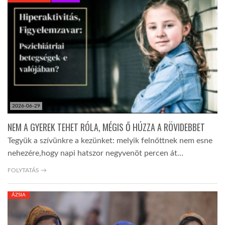
KÖZEL-KELET
AUSZTRÁLIA
A VILÁG ITTHON
2026-06-29
MÉDIA
NEM A GYEREK TEHET RÓLA, MÉGIS Ő HÚZZA A RÖVIDEBBET
Tegyük a szívünkre a kezünket: melyik felnőttnek nem esne
nehezére,hogy napi hatszor negyvenöt percen át…
FOLYTATÁS →
GLOBOTV BP
ÁZSIA
HÍR3D