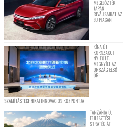
MEGELŐZTÉK
JAPÁN
RIVÁLISAIKAT AZ
EU PIACÁN
KÍNA ÚJ
KORSZAKOT
NYITOTT:
MEGNYÍLT AZ
ORSZÁG ELSŐ
ŰR-
SZÁMÍTÁSTECHNIKAI INNOVÁCIÓS KÖZPONTJA
TANZÁNIA ÚJ
FEJLESZTÉSI
STRATÉGIÁT