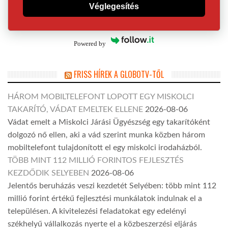
Véglegesítés
Powered by
FRISS HÍREK A GLOBOTV-TŐL
HÁROM MOBILTELEFONT LOPOTT EGY MISKOLCI
TAKARÍTÓ, VÁDAT EMELTEK ELLENE
2026-08-06
Vádat emelt a Miskolci Járási Ügyészség egy takarítóként
dolgozó nő ellen, aki a vád szerint munka közben három
mobiltelefont tulajdonított el egy miskolci irodaházból.
TÖBB MINT 112 MILLIÓ FORINTOS FEJLESZTÉS
KEZDŐDIK SELYEBEN
2026-08-06
Jelentős beruházás veszi kezdetét Selyében: több mint 112
millió forint értékű fejlesztési munkálatok indulnak el a
településen. A kivitelezési feladatokat egy edelényi
székhelyű vállalkozás nyerte el a közbeszerzési eljárás