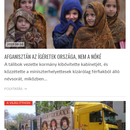
TROPICALMAGAZIN
GLOBOTV
2023-06-16
AFRIKA TUDÁSTÁR
AFGANISZTÁN AZ ÍGÉRETEK ORSZÁGA, NEM A NŐKÉ
A tálibok vezette kormány kibővítette kabinetjét, és
A NAP SZÉPE
közzétette a miniszterhelyettesek kizárólag férfiakból álló
névsorát, miközben…
LINKTR.EE
FOLYTATÁS →
A VILÁG ITTHON
GLOBOZSARU
DOBRAVERO.HU