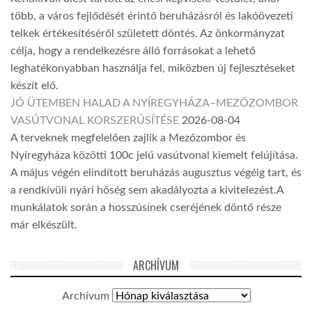
több, a város fejlődését érintő beruházásról és lakóövezeti
telkek értékesítéséről született döntés. Az önkormányzat
célja, hogy a rendelkezésre álló forrásokat a lehető
leghatékonyabban használja fel, miközben új fejlesztéseket
készít elő.
JÓ ÜTEMBEN HALAD A NYÍREGYHÁZA–MEZŐZOMBOR
VASÚTVONAL KORSZERŰSÍTÉSE
2026-08-04
A terveknek megfelelően zajlik a Mezőzombor és
Nyíregyháza közötti 100c jelű vasútvonal kiemelt felújítása.
A május végén elindított beruházás augusztus végéig tart, és
a rendkívüli nyári hőség sem akadályozta a kivitelezést.A
munkálatok során a hosszúsínek cseréjének döntő része
már elkészült.
ARCHÍVUM
Archívum