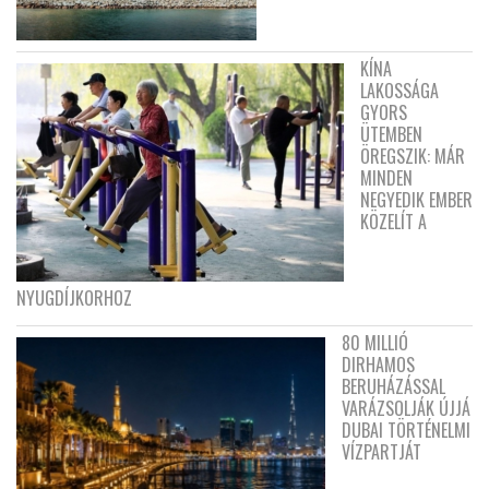
KÍNA
LAKOSSÁGA
GYORS
ÜTEMBEN
ÖREGSZIK: MÁR
MINDEN
NEGYEDIK EMBER
KÖZELÍT A
NYUGDÍJKORHOZ
80 MILLIÓ
DIRHAMOS
BERUHÁZÁSSAL
VARÁZSOLJÁK ÚJJÁ
DUBAI TÖRTÉNELMI
VÍZPARTJÁT