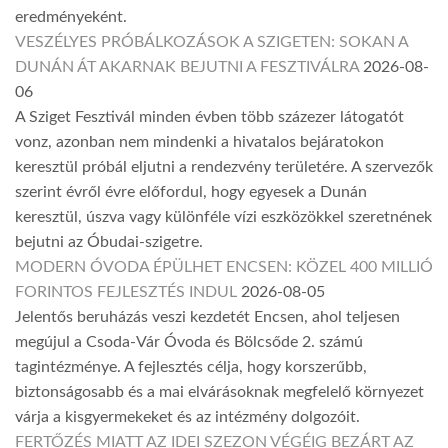
eredményeként.
VESZÉLYES PRÓBÁLKOZÁSOK A SZIGETEN: SOKAN A
DUNÁN ÁT AKARNAK BEJUTNI A FESZTIVÁLRA
2026-08-
06
A Sziget Fesztivál minden évben több százezer látogatót
vonz, azonban nem mindenki a hivatalos bejáratokon
keresztül próbál eljutni a rendezvény területére. A szervezők
szerint évről évre előfordul, hogy egyesek a Dunán
keresztül, úszva vagy különféle vízi eszközökkel szeretnének
bejutni az Óbudai-szigetre.
MODERN ÓVODA ÉPÜLHET ENCSEN: KÖZEL 400 MILLIÓ
FORINTOS FEJLESZTÉS INDUL
2026-08-05
Jelentős beruházás veszi kezdetét Encsen, ahol teljesen
megújul a Csoda-Vár Óvoda és Bölcsőde 2. számú
tagintézménye. A fejlesztés célja, hogy korszerűbb,
biztonságosabb és a mai elvárásoknak megfelelő környezet
várja a kisgyermekeket és az intézmény dolgozóit.
FERTŐZÉS MIATT AZ IDEI SZEZON VÉGÉIG BEZÁRT AZ