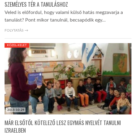
SZEMÉLYES TÉR A TANULÁSHOZ
Veled is előfordul, hogy valami külső hatás megzavarja a
tanulást? Pont mikor tanulnál, becsapódik egy…
FOLYTATÁS →
KÖZEL-KELET
2015-10-29
MÁR ELSŐTŐL KÖTELEZŐ LESZ EGYMÁS NYELVÉT TANULNI
IZRAELBEN