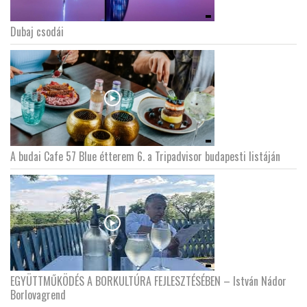
Dubaj csodái
A budai Cafe 57 Blue étterem 6. a Tripadvisor budapesti listáján
EGYÜTTMŰKÖDÉS A BORKULTÚRA FEJLESZTÉSÉBEN – István Nádor
Borlovagrend