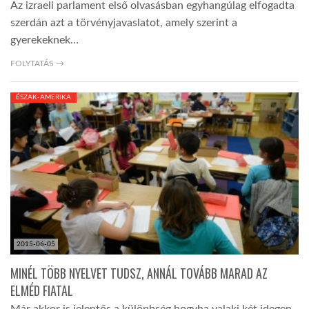
Az izraeli parlament első olvasásban egyhangúlag elfogadta
szerdán azt a törvényjavaslatot, amely szerint a
gyerekeknek…
FOLYTATÁS →
ÉSZAK-AMERIKA
2015-06-05
MINÉL TÖBB NYELVET TUDSZ, ANNÁL TOVÁBB MARAD AZ
ELMÉD FIATAL