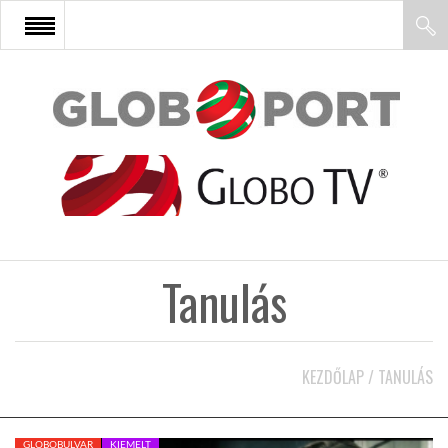
FŐOLDAL
AFRIKA
EURÓPA
Tanulás
ÁZSIA
ÉSZAK-AMERIKA
KEZDŐLAP
/
TANULÁS
LATIN-AMERIKA
GLOBOBULVAR
KIEMELT