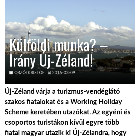
TROPICALMAGAZIN
GLOBOTV
Külföldi munka? –
Irány Új-Zéland!
AFRIKA TUDÁSTÁR
A NAP SZÉPE
ORZÓI KRISTÓF
2015-03-09
Új-Zéland várja a turizmus-vendéglátó
LINKTR.EE
szakos fiatalokat és a Working Holiday
Scheme keretében utazókat. Az egyéni és
GLOBOZSARU
csoportos turistákon kívül egyre több
fiatal magyar utazik ki Új-Zélandra, hogy
DOBRAVERO.HU