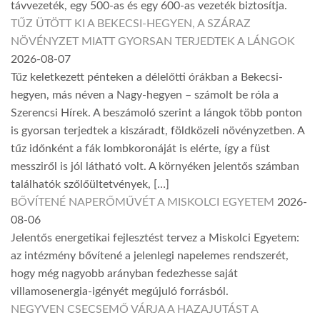
távvezeték, egy 500-as és egy 600-as vezeték biztosítja.
TŰZ ÜTÖTT KI A BEKECSI-HEGYEN, A SZÁRAZ
NÖVÉNYZET MIATT GYORSAN TERJEDTEK A LÁNGOK
2026-08-07
Tűz keletkezett pénteken a délelőtti órákban a Bekecsi-
hegyen, más néven a Nagy-hegyen – számolt be róla a
Szerencsi Hírek. A beszámoló szerint a lángok több ponton
is gyorsan terjedtek a kiszáradt, földközeli növényzetben. A
tűz időnként a fák lombkoronáját is elérte, így a füst
messziről is jól látható volt. A környéken jelentős számban
találhatók szőlőültetvények, […]
BŐVÍTENÉ NAPERŐMŰVÉT A MISKOLCI EGYETEM
2026-
08-06
Jelentős energetikai fejlesztést tervez a Miskolci Egyetem:
az intézmény bővítené a jelenlegi napelemes rendszerét,
hogy még nagyobb arányban fedezhesse saját
villamosenergia-igényét megújuló forrásból.
NEGYVEN CSECSEMŐ VÁRJA A HAZAJUTÁST A