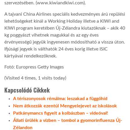
szervezésében. (www.kiwiandkiwi.com).
A tajvani China Airlines speciális kedvezményes árú repülési
lehetőségeket kínál a Working Holiday illetve a KIWI and
KIWI program keretében Új-Zélandra kiutazóknak – akik 40
kg poggyászt vihetnek magukkal és az egy éves
érvényességű jegyük ingyenesen módosítható a vissza úton.
Ifjúsági jegyek is válthatók 24 éves korig illetve ISIC
kártyával rendelkezőknek.
Fotó: Europress Getty Images
(Visited 4 times, 1 visits today)
Kapcsolódó Cikkek
A tériszonyosok rémálma: leszakad a függőhíd
Nem átkozzák ezentúl Mengyelejevet az iskolások
Patkánymancs figyelt a kolbászban – videóval!
Állati ürülék a vízben – tombol a gyomorinfluenza Új-
Zélandon