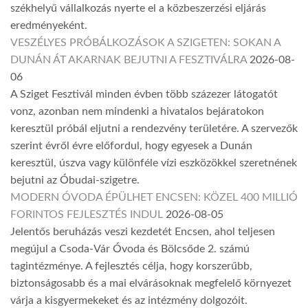
székhelyű vállalkozás nyerte el a közbeszerzési eljárás
eredményeként.
VESZÉLYES PRÓBÁLKOZÁSOK A SZIGETEN: SOKAN A
DUNÁN ÁT AKARNAK BEJUTNI A FESZTIVÁLRA
2026-08-
06
A Sziget Fesztivál minden évben több százezer látogatót
vonz, azonban nem mindenki a hivatalos bejáratokon
keresztül próbál eljutni a rendezvény területére. A szervezők
szerint évről évre előfordul, hogy egyesek a Dunán
keresztül, úszva vagy különféle vízi eszközökkel szeretnének
bejutni az Óbudai-szigetre.
MODERN ÓVODA ÉPÜLHET ENCSEN: KÖZEL 400 MILLIÓ
FORINTOS FEJLESZTÉS INDUL
2026-08-05
Jelentős beruházás veszi kezdetét Encsen, ahol teljesen
megújul a Csoda-Vár Óvoda és Bölcsőde 2. számú
tagintézménye. A fejlesztés célja, hogy korszerűbb,
biztonságosabb és a mai elvárásoknak megfelelő környezet
várja a kisgyermekeket és az intézmény dolgozóit.