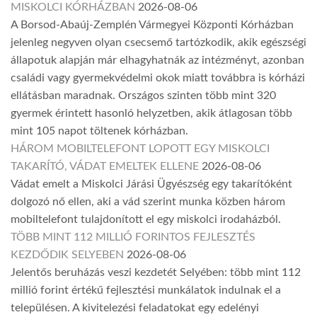
MISKOLCI KÓRHÁZBAN
2026-08-06
A Borsod-Abaúj-Zemplén Vármegyei Központi Kórházban
jelenleg negyven olyan csecsemő tartózkodik, akik egészségi
állapotuk alapján már elhagyhatnák az intézményt, azonban
családi vagy gyermekvédelmi okok miatt továbbra is kórházi
ellátásban maradnak. Országos szinten több mint 320
gyermek érintett hasonló helyzetben, akik átlagosan több
mint 105 napot töltenek kórházban.
HÁROM MOBILTELEFONT LOPOTT EGY MISKOLCI
TAKARÍTÓ, VÁDAT EMELTEK ELLENE
2026-08-06
Vádat emelt a Miskolci Járási Ügyészség egy takarítóként
dolgozó nő ellen, aki a vád szerint munka közben három
mobiltelefont tulajdonított el egy miskolci irodaházból.
TÖBB MINT 112 MILLIÓ FORINTOS FEJLESZTÉS
KEZDŐDIK SELYEBEN
2026-08-06
Jelentős beruházás veszi kezdetét Selyében: több mint 112
millió forint értékű fejlesztési munkálatok indulnak el a
településen. A kivitelezési feladatokat egy edelényi