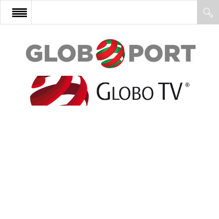
FŐOLDAL
AFRIKA
EURÓPA
ÁZSIA
ÉSZAK-AMERIKA
LATIN-AMERIKA