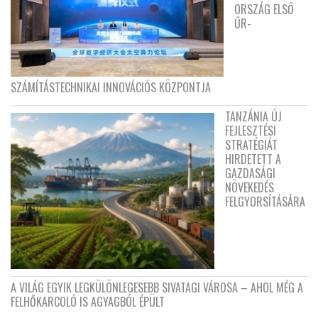
ORSZÁG ELSŐ
ŰR-
SZÁMÍTÁSTECHNIKAI INNOVÁCIÓS KÖZPONTJA
TANZÁNIA ÚJ
FEJLESZTÉSI
STRATÉGIÁT
HIRDETETT A
GAZDASÁGI
NÖVEKEDÉS
FELGYORSÍTÁSÁRA
A VILÁG EGYIK LEGKÜLÖNLEGESEBB SIVATAGI VÁROSA – AHOL MÉG A
FELHŐKARCOLÓ IS AGYAGBÓL ÉPÜLT