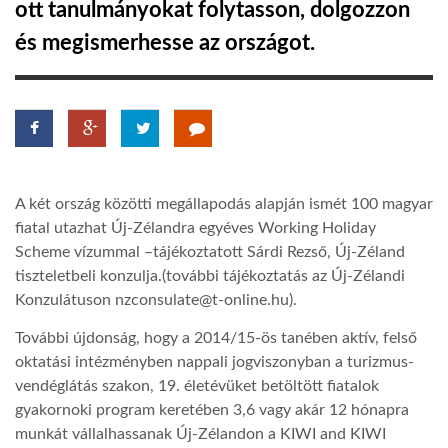
ott tanulmányokat folytasson, dolgozzon
és megismerhesse az országot.
LATIMO.HU
GLOBOBOOK
A két ország közötti megállapodás alapján ismét 100 magyar
fiatal utazhat Új-Zélandra egyéves Working Holiday
Scheme vízummal –tájékoztatott Sárdi Rezső, Új-Zéland
tiszteletbeli konzulja.(további tájékoztatás az Új-Zélandi
Konzulátuson nzconsulate@t-online.hu).
További újdonság, hogy a 2014/15-ös tanében aktív, felső
oktatási intézményben nappali jogviszonyban a turizmus-
vendéglátás szakon, 19. életévüket betöltött fiatalok
gyakornoki program keretében 3,6 vagy akár 12 hónapra
munkát vállalhassanak Új-Zélandon a KIWI and KIWI