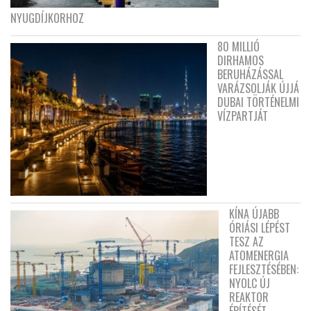
NYUGDÍJKORHOZ
80 MILLIÓ
DIRHAMOS
BERUHÁZÁSSAL
VARÁZSOLJÁK ÚJJÁ
DUBAI TÖRTÉNELMI
VÍZPARTJÁT
KÍNA ÚJABB
ÓRIÁSI LÉPÉST
TESZ AZ
ATOMENERGIA
FEJLESZTÉSÉBEN:
NYOLC ÚJ
REAKTOR