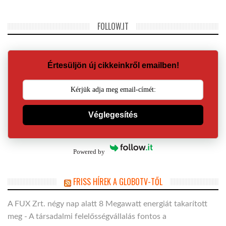
FOLLOW.IT
Értesüljön új cikkeinkről emailben!
Véglegesítés
Powered by
FRISS HÍREK A GLOBOTV-TŐL
A FUX Zrt. négy nap alatt 8 Megawatt energiát takarított
meg - A társadalmi felelősségvállalás fontos a