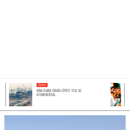
KÖZEL-KELET
AUSZTRÁLIA
A VILÁG ITTHON
MÉDIA
ÁZSIA
KÍNA ÚJABB ÓRIÁSI LÉPÉST TESZ AZ
ATOMENERGIA…
GLOBOTV BP
HÍR3D