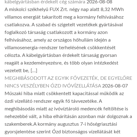
kábelgyártásban érdekelt cég számára
2026-08-08
A miskolci székhelyű FUX Zrt. négy nap alatt 8,32 MWh
villamos energiát takarított meg a kormány felhívásához
csatlakozva. A szabad és szigetelt vezetékek gyártásával
foglalkozó társaság csatlakozott a kormány azon
felhívásához, amely az országos hőhullám idején a
villamosenergia-rendszer terhelésének csökkentését
célozta. A kábelgyártásban érdekelt társaság gyorsan
reagált a kezdeményezésre, és több olyan intézkedést
vezetett be, […]
MEGHIBÁSODOTT AZ EGYIK FŐVEZETÉK, DE EGYELŐRE
NINCS VESZÉLYBEN ÓZD IVÓVÍZELLÁTÁSA
2026-08-07
Műszaki hiba miatt csökkentett kapacitással működik az
ózdi vízellátó rendszer egyik fő távvezetéke. A
meghibásodás miatt az ivóvíztároló medencék feltöltése is
nehezebbé vált, a hiba elhárításán azonban már dolgoznak a
szakemberek.A kormány augusztus 7-i hőségriasztási
gyorsjelentése szerint Ózd biztonságos vízellátását két