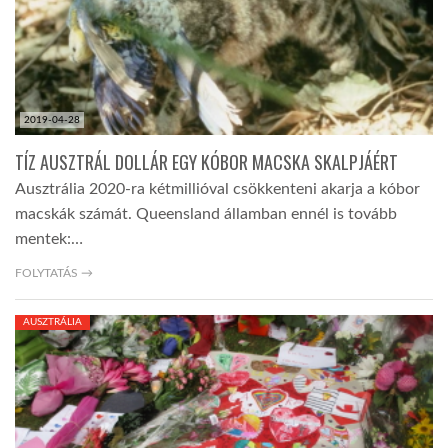
LATIMO.HU
GLOBOBOOK
2019-04-28
TÍZ AUSZTRÁL DOLLÁR EGY KÓBOR MACSKA SKALPJÁÉRT
Ausztrália 2020-ra kétmillióval csökkenteni akarja a kóbor
macskák számát. Queensland államban ennél is tovább
mentek:…
FOLYTATÁS →
AUSZTRÁLIA