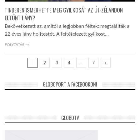
TINDEREN ISMERHETTE MEG GYILKOSÁT AZ ÚJ-ZÉLANDON
ELTŰNT LÁNY?
Bekövetkezett az, amitől a legjobban féltek: megtalálták a
22 éves lány holttestét. A feltételezett gyilkost…
FOLYTATÁS →
1
2
3
4
…
7
GLOBOPORT A FACEBOOKON!
GLOBOTV