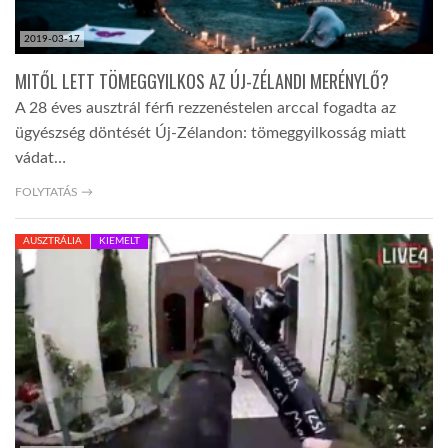
2019-03-17
MITŐL LETT TÖMEGGYILKOS AZ ÚJ-ZÉLANDI MERÉNYLŐ?
A 28 éves ausztrál férfi rezzenéstelen arccal fogadta az
ügyészség döntését Új-Zélandon: tömeggyilkosság miatt
vádat…
FOLYTATÁS →
AUSZTRÁLIA
KIEMELT