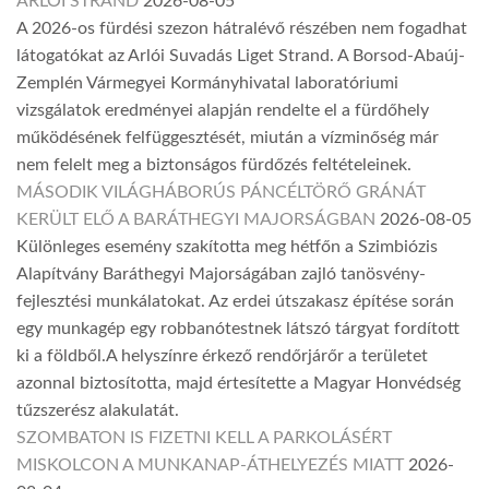
ARLÓI STRAND
2026-08-05
A 2026-os fürdési szezon hátralévő részében nem fogadhat
látogatókat az Arlói Suvadás Liget Strand. A Borsod-Abaúj-
Zemplén Vármegyei Kormányhivatal laboratóriumi
vizsgálatok eredményei alapján rendelte el a fürdőhely
működésének felfüggesztését, miután a vízminőség már
nem felelt meg a biztonságos fürdőzés feltételeinek.
MÁSODIK VILÁGHÁBORÚS PÁNCÉLTÖRŐ GRÁNÁT
KERÜLT ELŐ A BARÁTHEGYI MAJORSÁGBAN
2026-08-05
Különleges esemény szakította meg hétfőn a Szimbiózis
Alapítvány Baráthegyi Majorságában zajló tanösvény-
fejlesztési munkálatokat. Az erdei útszakasz építése során
egy munkagép egy robbanótestnek látszó tárgyat fordított
ki a földből.A helyszínre érkező rendőrjárőr a területet
azonnal biztosította, majd értesítette a Magyar Honvédség
tűzszerész alakulatát.
SZOMBATON IS FIZETNI KELL A PARKOLÁSÉRT
MISKOLCON A MUNKANAP-ÁTHELYEZÉS MIATT
2026-