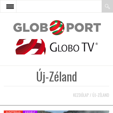
FŐOLDAL
AFRIKA
EURÓPA
Új-Zéland
ÁZSIA
ÉSZAK-AMERIKA
KEZDŐLAP
/
ÚJ-ZÉLAND
LATIN-AMERIKA
AUSZTRÁLIA
KIEMELT