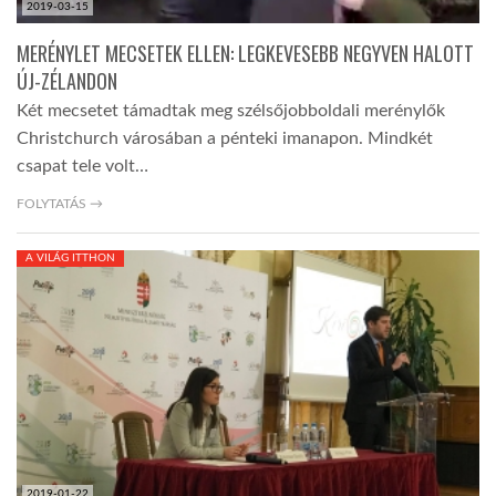
2019-03-15
MERÉNYLET MECSETEK ELLEN: LEGKEVESEBB NEGYVEN HALOTT
ÚJ-ZÉLANDON
Két mecsetet támadtak meg szélsőjobboldali merénylők
Christchurch városában a pénteki imanapon. Mindkét
csapat tele volt…
FOLYTATÁS →
A VILÁG ITTHON
2019-01-22