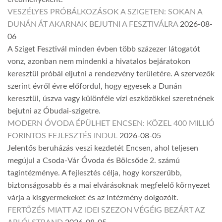
VESZÉLYES PRÓBÁLKOZÁSOK A SZIGETEN: SOKAN A
DUNÁN ÁT AKARNAK BEJUTNI A FESZTIVÁLRA
2026-08-
06
A Sziget Fesztivál minden évben több százezer látogatót
vonz, azonban nem mindenki a hivatalos bejáratokon
keresztül próbál eljutni a rendezvény területére. A szervezők
szerint évről évre előfordul, hogy egyesek a Dunán
keresztül, úszva vagy különféle vízi eszközökkel szeretnének
bejutni az Óbudai-szigetre.
MODERN ÓVODA ÉPÜLHET ENCSEN: KÖZEL 400 MILLIÓ
FORINTOS FEJLESZTÉS INDUL
2026-08-05
Jelentős beruházás veszi kezdetét Encsen, ahol teljesen
megújul a Csoda-Vár Óvoda és Bölcsőde 2. számú
tagintézménye. A fejlesztés célja, hogy korszerűbb,
biztonságosabb és a mai elvárásoknak megfelelő környezet
várja a kisgyermekeket és az intézmény dolgozóit.
FERTŐZÉS MIATT AZ IDEI SZEZON VÉGÉIG BEZÁRT AZ