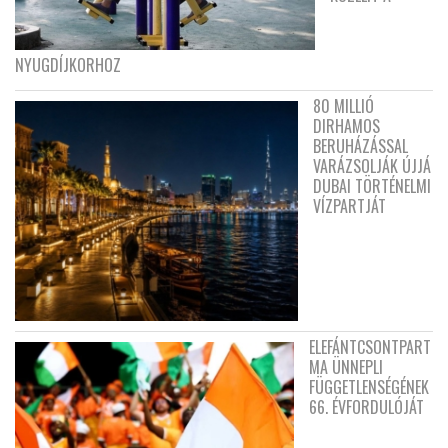
NYUGDÍJKORHOZ
80 MILLIÓ
DIRHAMOS
BERUHÁZÁSSAL
VARÁZSOLJÁK ÚJJÁ
DUBAI TÖRTÉNELMI
VÍZPARTJÁT
ELEFÁNTCSONTPART
MA ÜNNEPLI
FÜGGETLENSÉGÉNEK
66. ÉVFORDULÓJÁT