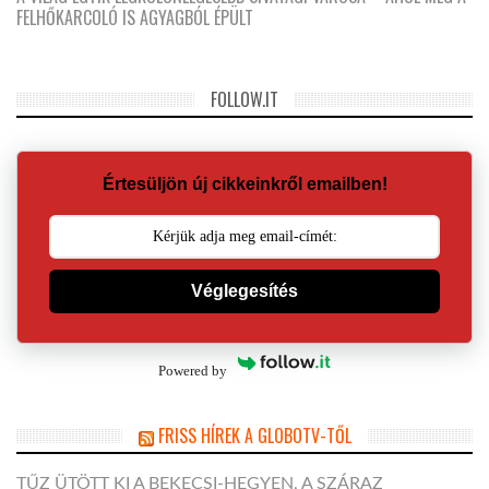
FELHŐKARCOLÓ IS AGYAGBÓL ÉPÜLT
FOLLOW.IT
Értesüljön új cikkeinkről emailben!
Véglegesítés
Powered by
FRISS HÍREK A GLOBOTV-TŐL
TŰZ ÜTÖTT KI A BEKECSI-HEGYEN, A SZÁRAZ