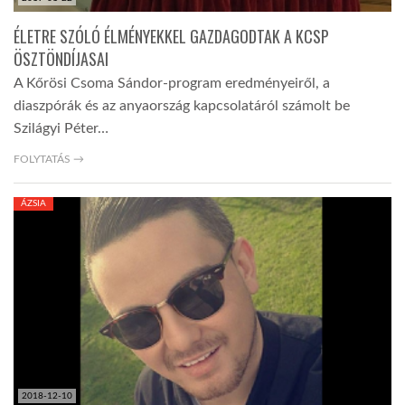
ÉLETRE SZÓLÓ ÉLMÉNYEKKEL GAZDAGODTAK A KCSP
ÖSZTÖNDÍJASAI
A Kőrösi Csoma Sándor-program eredményeiről, a
diaszpórák és az anyaország kapcsolatáról számolt be
Szilágyi Péter…
FOLYTATÁS →
ÁZSIA
2018-12-10