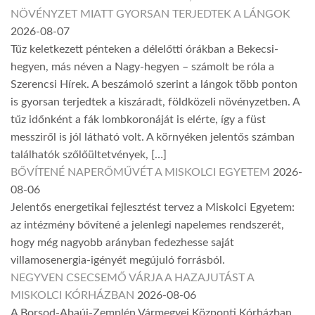
NÖVÉNYZET MIATT GYORSAN TERJEDTEK A LÁNGOK
2026-08-07
Tűz keletkezett pénteken a délelőtti órákban a Bekecsi-
hegyen, más néven a Nagy-hegyen – számolt be róla a
Szerencsi Hírek. A beszámoló szerint a lángok több ponton
is gyorsan terjedtek a kiszáradt, földközeli növényzetben. A
tűz időnként a fák lombkoronáját is elérte, így a füst
messziről is jól látható volt. A környéken jelentős számban
találhatók szőlőültetvények, […]
BŐVÍTENÉ NAPERŐMŰVÉT A MISKOLCI EGYETEM
2026-
08-06
Jelentős energetikai fejlesztést tervez a Miskolci Egyetem:
az intézmény bővítené a jelenlegi napelemes rendszerét,
hogy még nagyobb arányban fedezhesse saját
villamosenergia-igényét megújuló forrásból.
NEGYVEN CSECSEMŐ VÁRJA A HAZAJUTÁST A
MISKOLCI KÓRHÁZBAN
2026-08-06
A Borsod-Abaúj-Zemplén Vármegyei Központi Kórházban