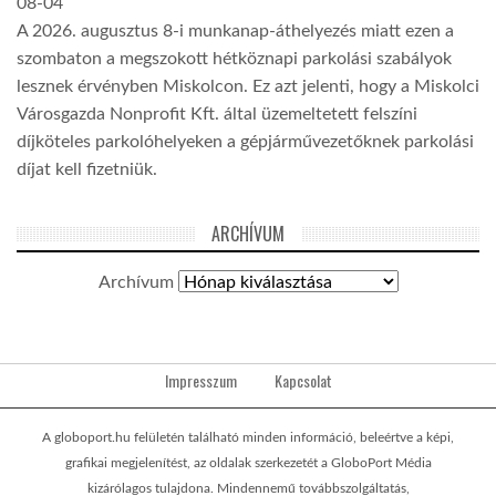
08-04
A 2026. augusztus 8-i munkanap-áthelyezés miatt ezen a
szombaton a megszokott hétköznapi parkolási szabályok
lesznek érvényben Miskolcon. Ez azt jelenti, hogy a Miskolci
Városgazda Nonprofit Kft. által üzemeltetett felszíni
díjköteles parkolóhelyeken a gépjárművezetőknek parkolási
díjat kell fizetniük.
ARCHÍVUM
Archívum
Impresszum
Kapcsolat
A globoport.hu felületén található minden információ, beleértve a képi,
grafikai megjelenítést, az oldalak szerkezetét a GloboPort Média
kizárólagos tulajdona. Mindennemű továbbszolgáltatás,