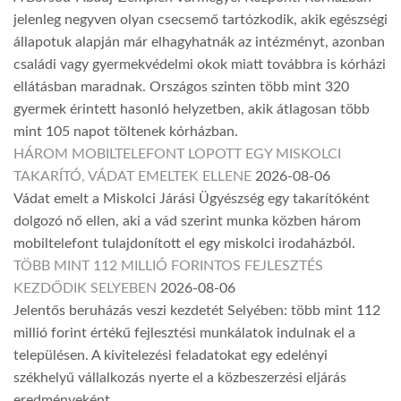
jelenleg negyven olyan csecsemő tartózkodik, akik egészségi
állapotuk alapján már elhagyhatnák az intézményt, azonban
családi vagy gyermekvédelmi okok miatt továbbra is kórházi
ellátásban maradnak. Országos szinten több mint 320
gyermek érintett hasonló helyzetben, akik átlagosan több
mint 105 napot töltenek kórházban.
HÁROM MOBILTELEFONT LOPOTT EGY MISKOLCI
TAKARÍTÓ, VÁDAT EMELTEK ELLENE
2026-08-06
Vádat emelt a Miskolci Járási Ügyészség egy takarítóként
dolgozó nő ellen, aki a vád szerint munka közben három
mobiltelefont tulajdonított el egy miskolci irodaházból.
TÖBB MINT 112 MILLIÓ FORINTOS FEJLESZTÉS
KEZDŐDIK SELYEBEN
2026-08-06
Jelentős beruházás veszi kezdetét Selyében: több mint 112
millió forint értékű fejlesztési munkálatok indulnak el a
településen. A kivitelezési feladatokat egy edelényi
székhelyű vállalkozás nyerte el a közbeszerzési eljárás
eredményeként.