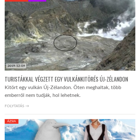
KÖZEL-KELET
AUSZTRÁLIA
A VILÁG ITTHON
2019-12-09
MÉDIA
TURISTÁKKAL VÉGZETT EGY VULKÁNKITÖRÉS ÚJ-ZÉLANDON
Kitört egy vulkán Új-Zélandon. Öten meghaltak, több
emberről nem tudják, hol lehetnek.
FOLYTATÁS →
GLOBOTV BP
ÁZSIA
HÍR3D