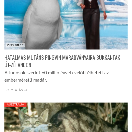
TROPICALMAGAZIN
GLOBOTV
2019-08-15
AFRIKA TUDÁSTÁR
HATALMAS MUTÁNS PINGVIN MARADVÁNYAIRA BUKKANTAK
ÚJ-ZÉLANDON
A NAP SZÉPE
A tudósok szerint 60 millió évvel ezelőtt élhetett az
emberméretű madár.
LINKTR.EE
FOLYTATÁS →
AUSZTRÁLIA
GLOBOZSARU
DOBRAVERO.HU