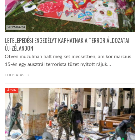
2019-04-24
LETELEPEDÉSI ENGEDÉLYT KAPHATNAK A TERROR ÁLDOZATAI
ÚJ-ZÉLANDON
Ötven muzulmán halt meg két mecsetben, amikor március
15-én egy ausztrál terrorista tüzet nyitott rájuk…
FOLYTATÁS →
ÁZSIA