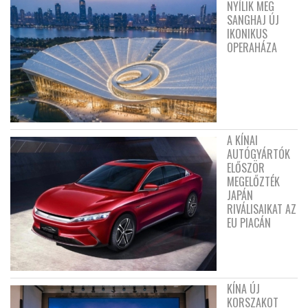
NYÍLIK MEG
SANGHAJ ÚJ
IKONIKUS
OPERAHÁZA
A KÍNAI
AUTÓGYÁRTÓK
ELŐSZÖR
MEGELŐZTÉK
JAPÁN
RIVÁLISAIKAT AZ
EU PIACÁN
KÍNA ÚJ
KORSZAKOT