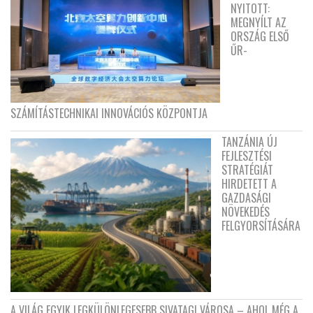
NYITOTT:
MEGNYÍLT AZ
ORSZÁG ELSŐ
ŰR-
SZÁMÍTÁSTECHNIKAI INNOVÁCIÓS KÖZPONTJA
TANZÁNIA ÚJ
FEJLESZTÉSI
STRATÉGIÁT
HIRDETETT A
GAZDASÁGI
NÖVEKEDÉS
FELGYORSÍTÁSÁRA
A VILÁG EGYIK LEGKÜLÖNLEGESEBB SIVATAGI VÁROSA – AHOL MÉG A