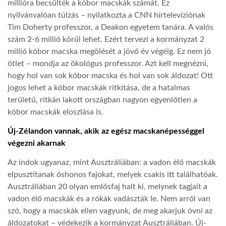
millióra becsülték a kóbor macskák számát. Ez
nyilvánvalóan túlzás – nyilatkozta a CNN hírtelevíziónak
LATIMO.HU
Tim Doherty professzor, a Deakon egyetem tanára. A valós
szám 2-6 millió körül lehet. Ezért tervezi a kormányzat 2
millió kóbor macska megölését a jövő év végéig. Ez nem jó
GLOBOBOOK
ötlet – mondja az ökológus professzor. Azt kell megnézni,
hogy hol van sok kóbor macska és hol van sok áldozat! Ott
jogos lehet a kóbor macskák ritkítása, de a hatalmas
területű, ritkán lakott országban nagyon egyenlőtlen a
kóbor macskák eloszlása is.
Új-Zélandon vannak, akik az egész macskanépességgel
végezni akarnak
Az indok ugyanaz, mint Ausztráliában: a vadon élő macskák
elpusztítanak őshonos fajokat, melyek csakis itt találhatóak.
Ausztráliában 20 olyan emlősfaj halt ki, melynek tagjait a
vadon élő macskák és a rókák vadászták le. Nem arról van
szó, hogy a macskák ellen vagyunk, de meg akarjuk óvni az
áldozatokat – védekezik a kormányzat Ausztráliában. Új-