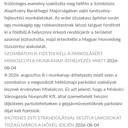
Különleges esemény szakította meg hétfőn a Szimbiózis
Alapítvány Baráthegyi Majorságában zajló tanösvény-
fejlesztési munkálatokat. Az erdei útszakasz építése során
egy munkagép egy robbanótestnek látszó tárgyat fordított
ki a földből.A helyszínre érkező rendőrjárőr a területet
azonnal biztosította, majd értesítette a Magyar Honvédség
tűzszerész alakulatát.
SZOMBATON IS FIZETNI KELL A PARKOLÁSÉRT
MISKOLCON A MUNKANAP-ÁTHELYEZÉS MIATT
2026-
08-04
A 2026. augusztus 8-i munkanap-áthelyezés miatt ezen a
szombaton a megszokott hétköznapi parkolási szabályok
lesznek érvényben Miskolcon. Ez azt jelenti, hogy a Miskolci
Városgazda Nonprofit Kft. által üzemeltetett felszíni
díjköteles parkolóhelyeken a gépjárművezetőknek parkolási
díjat kell fizetniük.
INGYENES ESTI STRANDOLÁSSAL SEGÍTI A LAKOSOKAT
TISZAÚJVÁROS A HŐSÉG IDEJÉN
2026-08-04