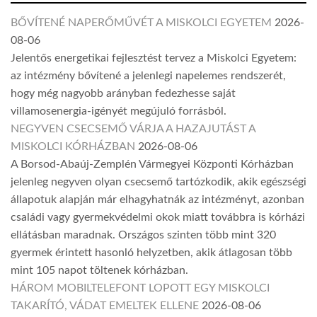
BŐVÍTENÉ NAPERŐMŰVÉT A MISKOLCI EGYETEM
2026-
08-06
Jelentős energetikai fejlesztést tervez a Miskolci Egyetem:
az intézmény bővítené a jelenlegi napelemes rendszerét,
hogy még nagyobb arányban fedezhesse saját
villamosenergia-igényét megújuló forrásból.
NEGYVEN CSECSEMŐ VÁRJA A HAZAJUTÁST A
MISKOLCI KÓRHÁZBAN
2026-08-06
A Borsod-Abaúj-Zemplén Vármegyei Központi Kórházban
jelenleg negyven olyan csecsemő tartózkodik, akik egészségi
állapotuk alapján már elhagyhatnák az intézményt, azonban
családi vagy gyermekvédelmi okok miatt továbbra is kórházi
ellátásban maradnak. Országos szinten több mint 320
gyermek érintett hasonló helyzetben, akik átlagosan több
mint 105 napot töltenek kórházban.
HÁROM MOBILTELEFONT LOPOTT EGY MISKOLCI
TAKARÍTÓ, VÁDAT EMELTEK ELLENE
2026-08-06