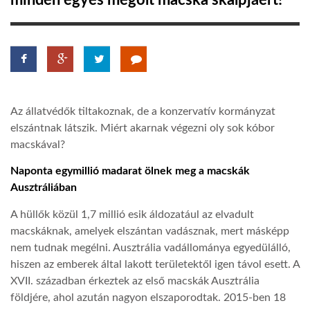
minden egyes megölt macska skalpjáért!
TROPICALMAGAZIN
GLOBOTV
Az állatvédők tiltakoznak, de a konzervatív kormányzat
AFRIKA TUDÁSTÁR
elszántnak látszik. Miért akarnak végezni oly sok kóbor
macskával?
A NAP SZÉPE
Naponta egymillió madarat ölnek meg a macskák
Ausztráliában
LINKTR.EE
A hüllők közül 1,7 millió esik áldozatául az elvadult
macskáknak, amelyek elszántan vadásznak, mert másképp
nem tudnak megélni. Ausztrália vadállománya egyedülálló,
GLOBOZSARU
hiszen az emberek által lakott területektől igen távol esett. A
XVII. században érkeztek az első macskák Ausztrália
DOBRAVERO.HU
földjére, ahol azután nagyon elszaporodtak. 2015-ben 18