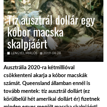
KÖZEL-KELET
Tíz ausztrál dollár egy
kóbor macska
AUSZTRÁLIA
skalpjáért
A VILÁG ITTHON
LENGYEL MIKLÓS
2019-04-28
MÉDIA
Ausztrália 2020-ra kétmillióval
csökkenteni akarja a kóbor macskák
számát. Queensland államban ennél is
GLOBOTV BP
tovább mentek: tíz ausztrál dollárt (ez
körülbelül hét amerikai dollárt ér) fizetnek
HÍR3D