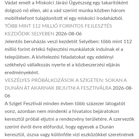
Vádat emelt a Miskolci Járási Ügyészség egy takarítóként
dolgozó nő ellen, aki a vád szerint munka közben három
mobiltelefont tulajdonított el egy miskolci irodaházból.
TÖBB MINT 112 MILLIÓ FORINTOS FEJLESZTÉS
KEZDŐDIK SELYEBEN
2026-08-06
Jelentős beruházás veszi kezdetét Selyében: több mint 112
millió forint értékű fejlesztési munkálatok indulnak el a
településen. A kivitelezési feladatokat egy edelényi
székhelyű vállalkozás nyerte el a közbeszerzési eljárás
eredményeként.
VESZÉLYES PRÓBÁLKOZÁSOK A SZIGETEN: SOKAN A
DUNÁN ÁT AKARNAK BEJUTNI A FESZTIVÁLRA
2026-08-
06
A Sziget Fesztivál minden évben több százezer látogatót
vonz, azonban nem mindenki a hivatalos bejáratokon
keresztül próbál eljutni a rendezvény területére. A szervezők
szerint évről évre előfordul, hogy egyesek a Dunán
keresztül, úszva vagy különféle vízi eszközökkel szeretnének