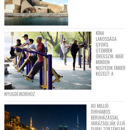
KÍNA
LAKOSSÁGA
GYORS
ÜTEMBEN
ÖREGSZIK: MÁR
MINDEN
NEGYEDIK EMBER
KÖZELÍT A
NYUGDÍJKORHOZ
80 MILLIÓ
DIRHAMOS
BERUHÁZÁSSAL
VARÁZSOLJÁK ÚJJÁ
DUBAI TÖRTÉNELMI