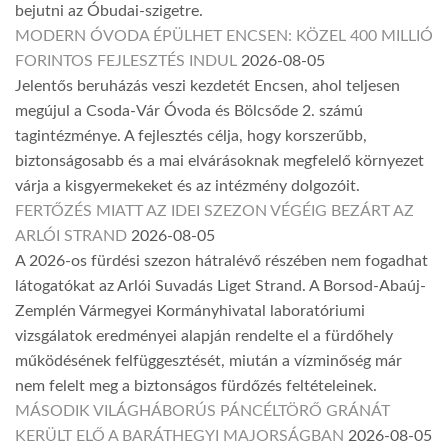
bejutni az Óbudai-szigetre.
MODERN ÓVODA ÉPÜLHET ENCSEN: KÖZEL 400 MILLIÓ
FORINTOS FEJLESZTÉS INDUL
2026-08-05
Jelentős beruházás veszi kezdetét Encsen, ahol teljesen
megújul a Csoda-Vár Óvoda és Bölcsőde 2. számú
tagintézménye. A fejlesztés célja, hogy korszerűbb,
biztonságosabb és a mai elvárásoknak megfelelő környezet
várja a kisgyermekeket és az intézmény dolgozóit.
FERTŐZÉS MIATT AZ IDEI SZEZON VÉGÉIG BEZÁRT AZ
ARLÓI STRAND
2026-08-05
A 2026-os fürdési szezon hátralévő részében nem fogadhat
látogatókat az Arlói Suvadás Liget Strand. A Borsod-Abaúj-
Zemplén Vármegyei Kormányhivatal laboratóriumi
vizsgálatok eredményei alapján rendelte el a fürdőhely
működésének felfüggesztését, miután a vízminőség már
nem felelt meg a biztonságos fürdőzés feltételeinek.
MÁSODIK VILÁGHÁBORÚS PÁNCÉLTÖRŐ GRÁNÁT
KERÜLT ELŐ A BARÁTHEGYI MAJORSÁGBAN
2026-08-05