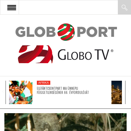
FŐOLDAL
AFRIKA
EURÓPA
AFRIKA
ÁZSIA
ELEFÁNTCSONTPART MA ÜNNEPLI
FÜGGETLENSÉGÉNEK 66. ÉVFORDULÓJÁT
ÉSZAK-AMERIKA
LATIN-AMERIKA