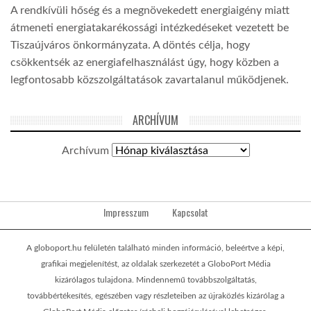
A rendkívüli hőség és a megnövekedett energiaigény miatt
átmeneti energiatakarékossági intézkedéseket vezetett be
Tiszaújváros önkormányzata. A döntés célja, hogy
csökkentsék az energiafelhasználást úgy, hogy közben a
legfontosabb közszolgáltatások zavartalanul működjenek.
ARCHÍVUM
Archívum
Impresszum
Kapcsolat
A globoport.hu felületén található minden információ, beleértve a képi,
grafikai megjelenítést, az oldalak szerkezetét a GloboPort Média
kizárólagos tulajdona. Mindennemű továbbszolgáltatás,
továbbértékesítés, egészében vagy részleteiben az újraközlés kizárólag a