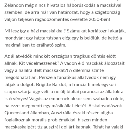
Zélandon még nincs hivatalos háborúskodás a macskával
szemben, de arra már van határozat, hogy a szigetország
váljon teljesen ragadozómentes övezetté 2050-ben!
Mi lesz így a házi macskákkal? Számukat korlátozni akarják,
mondván: egy háztartásban elég egy is belőlük, de kettő a
maximálisan tolerálható szám.
Az állatvédők mindkét országban tragikus döntés előtt
állnak. Kit védelmezzenek? A vadon élő macskák áldozatait
vagy a halálra ítélt macskákat?! A dilemma szinte
megoldhatatlan. Persze a fanatikus állatvédők nem így
látják a dolgot. Brigitte Bardot, a francia filmek egykori
szupersztárja úgy véli: a ne ölj bibliai parancsa az állatokra
is érvényes! Vagyis az embernek akkor sem szabadna ölnie,
ha ezzel megmenti egy másik állat életét. A skalpvadászok
Queensland államban, Ausztrália északi részén aligha
foglalkoznak morális problémákkal, hiszen minden
macskaskalpért tíz ausztrál dollárt kapnak. Tehát ha valaki