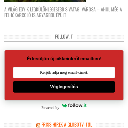
A VILÁG EGYIK LEGKÜLÖNLEGESEBB SIVATAGI VÁROSA – AHOL MÉG A
FELHŐKARCOLÓ IS AGYAGBÓL ÉPÜLT
FOLLOW.IT
Értesüljön új cikkeinkről emailben!
Véglegesítés
Powered by
FRISS HÍREK A GLOBOTV-TŐL