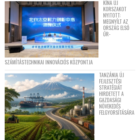
KÍNA ÚJ
KORSZAKOT
NYITOTT:
MEGNYÍLT AZ
ORSZÁG ELSŐ
ŰR-
SZÁMÍTÁSTECHNIKAI INNOVÁCIÓS KÖZPONTJA
TANZÁNIA ÚJ
FEJLESZTÉSI
STRATÉGIÁT
HIRDETETT A
GAZDASÁGI
NÖVEKEDÉS
FELGYORSÍTÁSÁRA