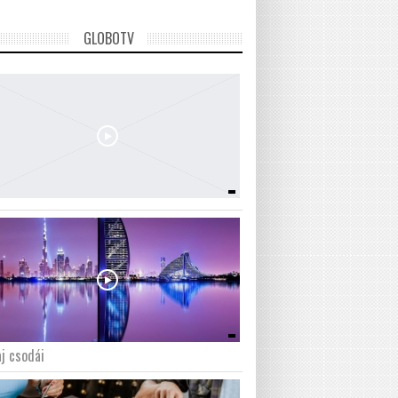
GLOBOTV
j csodái