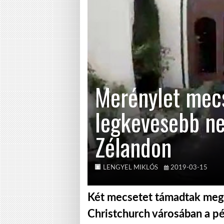
Merénylet mecs
legkevesebb ne
Zélandon
LENGYEL MIKLÓS
2019-03-15
Két mecsetet támadtak meg 
Christchurch városában a p