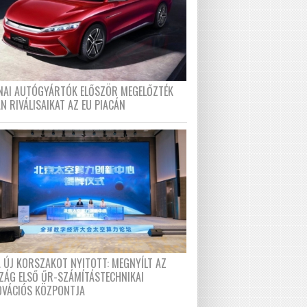
ÍNAI AUTÓGYÁRTÓK ELŐSZÖR MEGELŐZTÉK
N RIVÁLISAIKAT AZ EU PIACÁN
A ÚJ KORSZAKOT NYITOTT: MEGNYÍLT AZ
ZÁG ELSŐ ŰR-SZÁMÍTÁSTECHNIKAI
OVÁCIÓS KÖZPONTJA