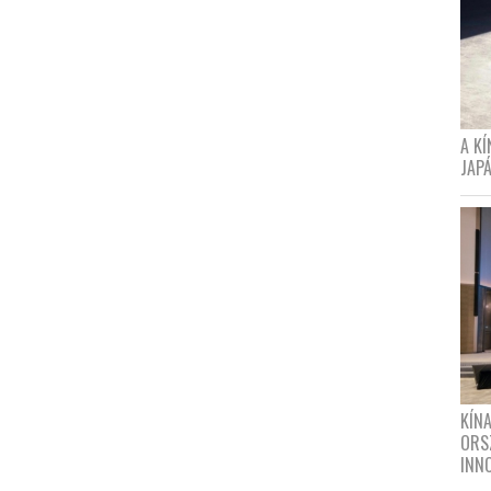
A K
JAPÁ
KÍN
ORS
INN