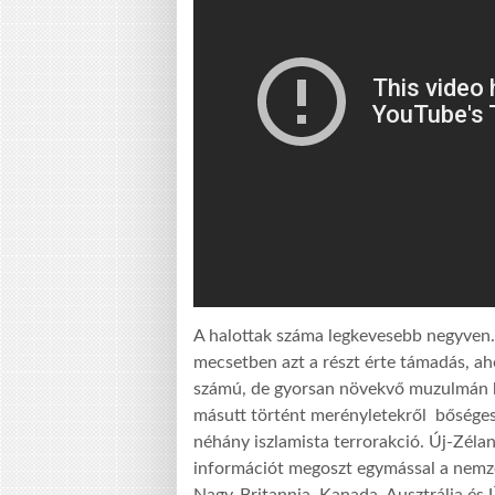
A halottak száma legkevesebb negyven. 
mecsetben azt a részt érte támadás, a
számú, de gyorsan növekvő muzulmán kö
másutt történt merényletekről bőséges
néhány iszlamista terrorakció. Új-Zéla
információt megoszt egymással a nemzet