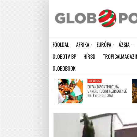
FŐOLDAL
AFRIKA
EURÓPA
ÁZSIA
ELEFÁNTCSONTPART MA ÜNNEPLI FÜGGETLENSÉGÉNEK 66. ÉVFORDULÓJÁT
HÁTBORZONGATÓ KAPCSOLAT A HAMBURGI KÉSELŐ ÉS A KOMBINÓS GYILKOS KÖZÖTT
KÍNA LAKOSSÁGA GYORS ÜTEMBEN
GLOBOTV BP
HÍR3D
TROPICALMAGAZI
GLOBOBOOK
AFRIKA
AFRIKA
ÚJ MECSETTEL
ELEFÁNTCSONTPART MA
GAZDAGODOTT NIGER EGYIK
ÜNNEPLI FÜGGETLENSÉGÉNEK
LEGNAGYOBB VÁROSA
66. ÉVFORDULÓJÁT