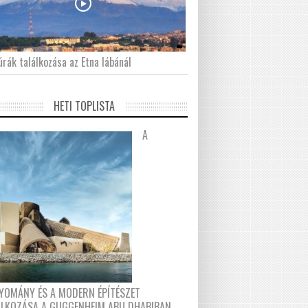
́rák találkozása az Etna lábánál
HETI TOPLISTA
A
YOMÁNY ÉS A MODERN ÉPÍTÉSZET
ÁLKOZÁSA A GUGGENHEIM ABU DHABIBAN