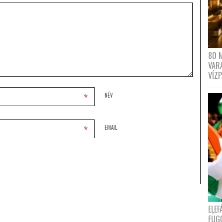
80 
VAR
VÍZ
*
NÉV
*
EMAIL
ELE
FÜG