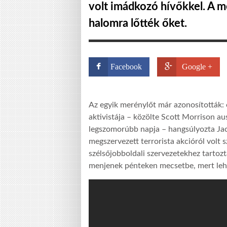
volt imádkozó hívőkkel. A 
halomra lőtték őket.
Facebook
Google +
Az egyik merénylőt már azonosították: ő
aktivistája – közölte Scott Morrison au
legszomorúbb napja – hangsúlyozta Jac
megszervezett terrorista akcióról volt 
szélsőjobboldali szervezetekhez tartoz
menjenek pénteken mecsetbe, mert lehe