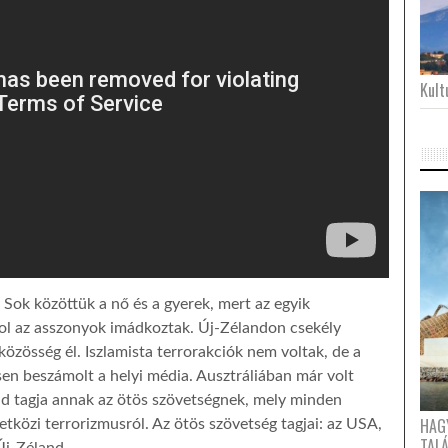
Kultu
Sok közöttük a nő és a gyerek, mert az egyik
hol az asszonyok imádkoztak. Új-Zélandon csekély
zösség él. Iszlamista terrorakciók nem voltak, de a
en beszámolt a helyi média. Ausztráliában már volt
nd tagja annak az ötös szövetségnek, mely minden
HAG
közi terrorizmusról. Az ötös szövetség tagjai: az USA,
TAL