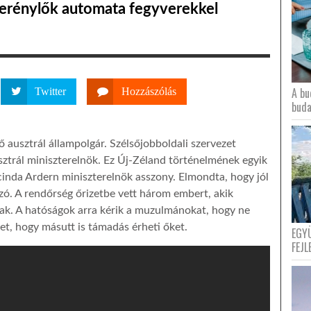
merénylők automata fegyverekkel
A bu
Twitter
Hozzászólás
buda
 ausztrál állampolgár. Szélsőjobboldali szervezet
sztrál miniszterelnök. Ez Új-Zéland történelmének egyik
inda Ardern miniszterelnök asszony. Elmondta, hogy jól
szó. A rendőrség őrizetbe vett három embert, akik
tak. A hatóságok arra kérik a muzulmánokat, hogy ne
t, hogy másutt is támadás érheti őket.
EGY
FEJL