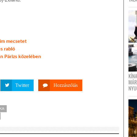
Új-Zéland.
lim mecsetet
s rabló
en Párizs közelében
KÍN
MÁR
Twitter
Hozzászólás
NYU
IKA