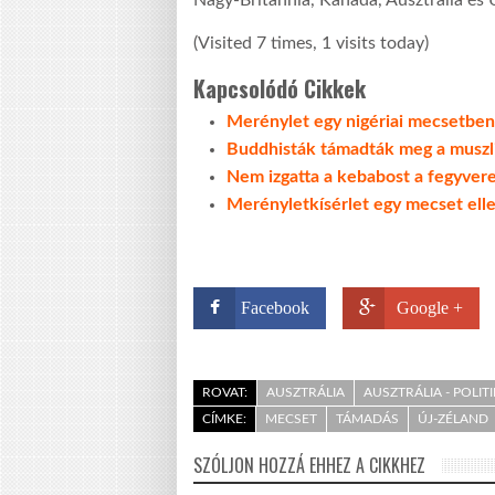
Nagy-Britannia, Kanada, Ausztrália és 
(Visited 7 times, 1 visits today)
Kapcsolódó Cikkek
Merénylet egy nigériai mecsetben
Buddhisták támadták meg a musz
Nem izgatta a kebabost a fegyvere
Merényletkísérlet egy mecset ell
Facebook
Google +
ROVAT:
AUSZTRÁLIA
AUSZTRÁLIA - POLIT
CÍMKE:
MECSET
TÁMADÁS
ÚJ-ZÉLAND
SZÓLJON HOZZÁ EHHEZ A CIKKHEZ