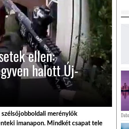
etek ellen:
gyven halott Új-
szélsőjobboldali merénylők
Duba
énteki imanapon. Mindkét csapat tele