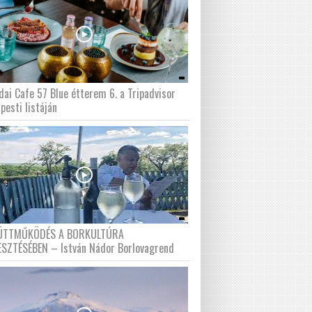
dai Cafe 57 Blue étterem 6. a Tripadvisor
pesti listáján
ÜTTMŰKÖDÉS A BORKULTÚRA
ESZTÉSÉBEN – István Nádor Borlovagrend