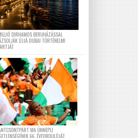
MILLIÓ DIRHAMOS BERUHÁZÁSSAL
ÁZSOLJÁK ÚJJÁ DUBAI TÖRTÉNELMI
PARTJÁT
FÁNTCSONTPART MA ÜNNEPLI
GETLENSÉGÉNEK 66. ÉVFORDULÓJÁT