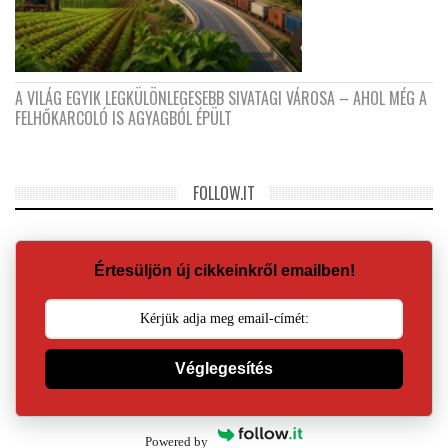
A VILÁG EGYIK LEGKÜLÖNLEGESEBB SIVATAGI VÁROSA – AHOL MÉG A
FELHŐKARCOLÓ IS AGYAGBÓL ÉPÜLT
FOLLOW.IT
Értesüljön új cikkeinkről emailben!
Véglegesítés
Powered by