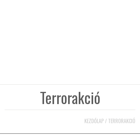
KÖZEL-KELET
AUSZTRÁLIA
A VILÁG ITTHON
MÉDIA
Terrorakció
GLOBOTV BP
KEZDŐLAP
/
TERRORAKCIÓ
HÍR3D