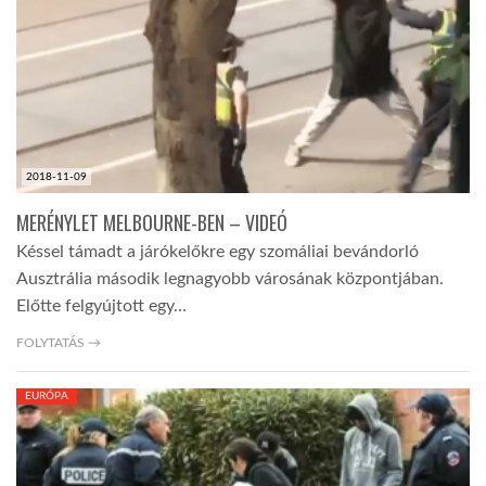
LATIMO.HU
GLOBOBOOK
2018-11-09
MERÉNYLET MELBOURNE-BEN – VIDEÓ
Késsel támadt a járókelőkre egy szomáliai bevándorló
Ausztrália második legnagyobb városának központjában.
Előtte felgyújtott egy…
FOLYTATÁS →
EURÓPA