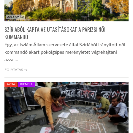
2016-09-10
SZÍRIÁBÓL KAPTA AZ UTASÍTÁSOKAT A PÁRIZSI NŐI
KOMMANDÓ
Egy, az Iszlám Állam szervezete által Szíriából irányított női
kommandó akart pokolgépes merényletet végrehajtani
azzal…
FOLYTATÁS →
ÁZSIA
KIEMELT