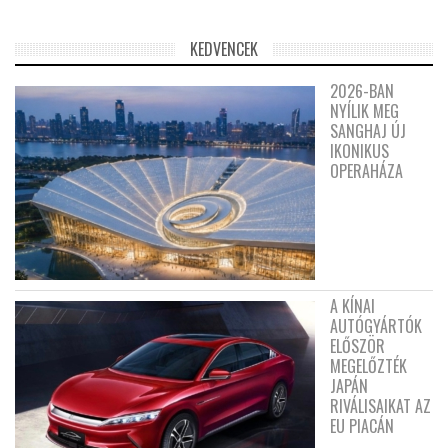
KEDVENCEK
2026-BAN
NYÍLIK MEG
SANGHAJ ÚJ
IKONIKUS
OPERAHÁZA
A KÍNAI
AUTÓGYÁRTÓK
ELŐSZÖR
MEGELŐZTÉK
JAPÁN
RIVÁLISAIKAT AZ
EU PIACÁN