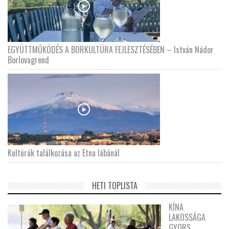
EGYÜTTMŰKÖDÉS A BORKULTÚRA FEJLESZTÉSÉBEN – István Nádor
Borlovagrend
Kultúrák találkozása az Etna lábánál
HETI TOPLISTA
KÍNA
LAKOSSÁGA
GYORS