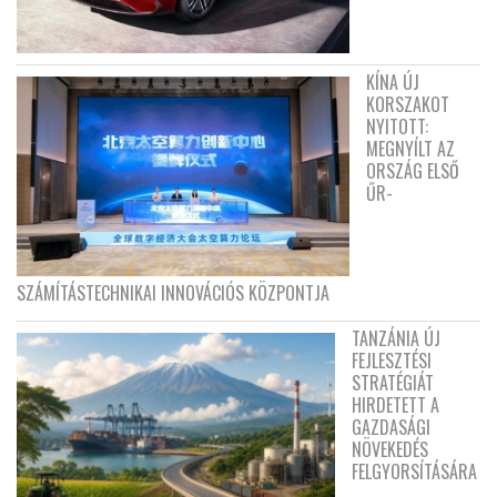
KÍNA ÚJ
KORSZAKOT
NYITOTT:
MEGNYÍLT AZ
ORSZÁG ELSŐ
ŰR-
SZÁMÍTÁSTECHNIKAI INNOVÁCIÓS KÖZPONTJA
TANZÁNIA ÚJ
FEJLESZTÉSI
STRATÉGIÁT
HIRDETETT A
GAZDASÁGI
NÖVEKEDÉS
FELGYORSÍTÁSÁRA