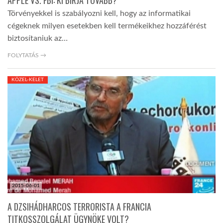
APPLE VS. FBI: KI BÍRJA TOVÁBB?
Törvényekkel is szabályozni kell, hogy az informatikai
cégeknek milyen esetekben kell termékeikhez hozzáférést
biztosítaniuk az…
FOLYTATÁS →
KÖZEL-KELET
2015-06-01
A DZSIHÁDHARCOS TERRORISTA A FRANCIA
TITKOSSZOLGÁLAT ÜGYNÖKE VOLT?