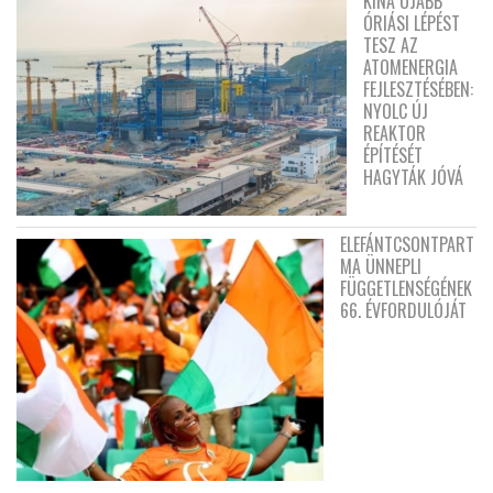
KÍNA ÚJABB
ÓRIÁSI LÉPÉST
TESZ AZ
ATOMENERGIA
FEJLESZTÉSÉBEN:
NYOLC ÚJ
REAKTOR
ÉPÍTÉSÉT
HAGYTÁK JÓVÁ
ELEFÁNTCSONTPART
MA ÜNNEPLI
FÜGGETLENSÉGÉNEK
66. ÉVFORDULÓJÁT