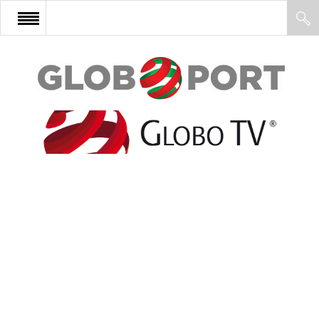
FŐOLDAL
AFRIKA
EURÓPA
ÁZSIA
ÉSZAK-AMERIKA
LATIN-AMERIKA