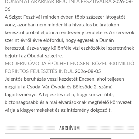
DUNÁN ÁT AKARNAK BEJUTNI A FESZTIVÁLRA
2026-08-
06
A Sziget Fesztivál minden évben több százezer látogatót
vonz, azonban nem mindenki a hivatalos bejáratokon
keresztül próbál eljutni a rendezvény területére. A szervezők
szerint évről évre előfordul, hogy egyesek a Dunán
keresztül, úszva vagy különféle vízi eszközökkel szeretnének
bejutni az Óbudai-szigetre.
MODERN ÓVODA ÉPÜLHET ENCSEN: KÖZEL 400 MILLIÓ
FORINTOS FEJLESZTÉS INDUL
2026-08-05
Jelentős beruházás veszi kezdetét Encsen, ahol teljesen
megújul a Csoda-Vár Óvoda és Bölcsőde 2. számú
tagintézménye. A fejlesztés célja, hogy korszerűbb,
biztonságosabb és a mai elvárásoknak megfelelő környezet
várja a kisgyermekeket és az intézmény dolgozóit.
ARCHÍVUM