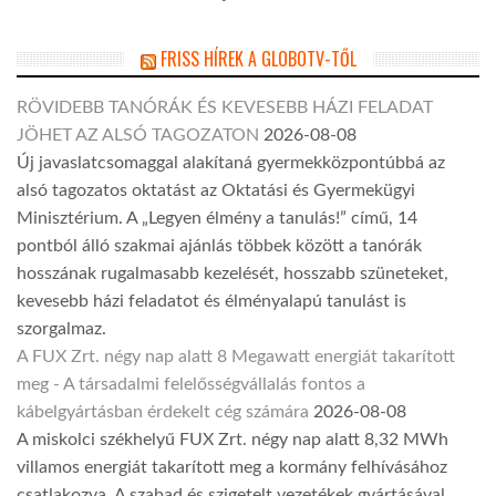
FRISS HÍREK A GLOBOTV-TŐL
RÖVIDEBB TANÓRÁK ÉS KEVESEBB HÁZI FELADAT
JÖHET AZ ALSÓ TAGOZATON
2026-08-08
Új javaslatcsomaggal alakítaná gyermekközpontúbbá az
alsó tagozatos oktatást az Oktatási és Gyermekügyi
Minisztérium. A „Legyen élmény a tanulás!” című, 14
pontból álló szakmai ajánlás többek között a tanórák
hosszának rugalmasabb kezelését, hosszabb szüneteket,
kevesebb házi feladatot és élményalapú tanulást is
szorgalmaz.
A FUX Zrt. négy nap alatt 8 Megawatt energiát takarított
meg - A társadalmi felelősségvállalás fontos a
kábelgyártásban érdekelt cég számára
2026-08-08
A miskolci székhelyű FUX Zrt. négy nap alatt 8,32 MWh
villamos energiát takarított meg a kormány felhívásához
csatlakozva. A szabad és szigetelt vezetékek gyártásával