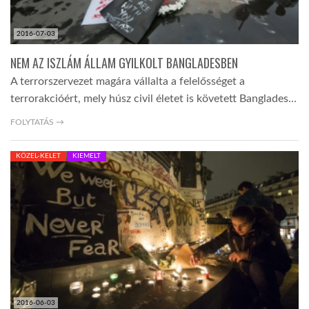
2016-07-03
NEM AZ ISZLÁM ÁLLAM GYILKOLT BANGLADESBEN
A terrorszervezet magára vállalta a felelősséget a
terrorakcióért, mely húsz civil életet is követett Banglades…
FOLYTATÁS →
KÖZEL-KELET
KIEMELT
2016-06-03