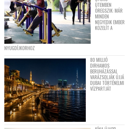
ÜTEMBEN
ÖREGSZIK: MÁR
MINDEN
NEGYEDIK EMBER
KÖZELÍT A
NYUGDÍJKORHOZ
80 MILLIÓ
DIRHAMOS
BERUHÁZÁSSAL
VARÁZSOLJÁK ÚJJÁ
DUBAI TÖRTÉNELMI
VÍZPARTJÁT