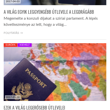
2017-04-03
A VILÁG EGYIK LEGGYENGÉBB ÚTLEVELE A LEGDRÁGÁBB
Megemelte a konzuli díjakat a szíriai parlament. A lépés
következménye az lett, hogy a világ…
FOLYTATÁS →
EURÓPA
KIEMELT
2017-01-18
EZEK A VILÁG LEGERŐSEBB ÚTLEVELEI