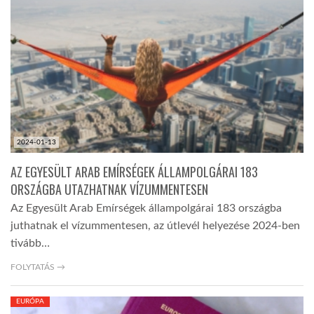
TROPICALMAGAZIN
GLOBOTV
AFRIKA TUDÁSTÁR
2024-01-13
A NAP SZÉPE
AZ EGYESÜLT ARAB EMÍRSÉGEK ÁLLAMPOLGÁRAI 183
ORSZÁGBA UTAZHATNAK VÍZUMMENTESEN
Az Egyesült Arab Emírségek állampolgárai 183 országba
LINKTR.EE
juthatnak el vízummentesen, az útlevél helyezése 2024-ben
tivább…
GLOBOZSARU
FOLYTATÁS →
DOBRAVERO.HU
EURÓPA