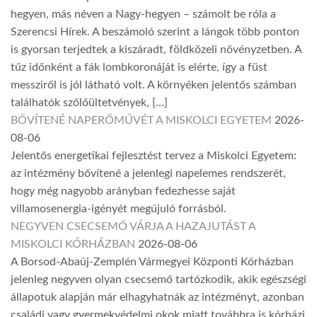
hegyen, más néven a Nagy-hegyen – számolt be róla a
Szerencsi Hírek. A beszámoló szerint a lángok több ponton
is gyorsan terjedtek a kiszáradt, földközeli növényzetben. A
tűz időnként a fák lombkoronáját is elérte, így a füst
messziről is jól látható volt. A környéken jelentős számban
találhatók szőlőültetvények, […]
BŐVÍTENÉ NAPERŐMŰVÉT A MISKOLCI EGYETEM
2026-
08-06
Jelentős energetikai fejlesztést tervez a Miskolci Egyetem:
az intézmény bővítené a jelenlegi napelemes rendszerét,
hogy még nagyobb arányban fedezhesse saját
villamosenergia-igényét megújuló forrásból.
NEGYVEN CSECSEMŐ VÁRJA A HAZAJUTÁST A
MISKOLCI KÓRHÁZBAN
2026-08-06
A Borsod-Abaúj-Zemplén Vármegyei Központi Kórházban
jelenleg negyven olyan csecsemő tartózkodik, akik egészségi
állapotuk alapján már elhagyhatnák az intézményt, azonban
családi vagy gyermekvédelmi okok miatt továbbra is kórházi