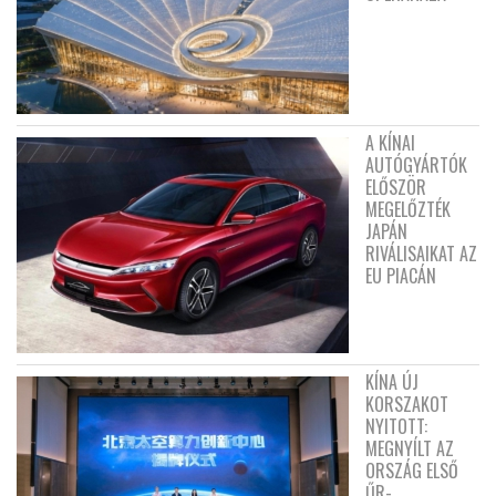
A KÍNAI
AUTÓGYÁRTÓK
ELŐSZÖR
MEGELŐZTÉK
JAPÁN
RIVÁLISAIKAT AZ
EU PIACÁN
KÍNA ÚJ
KORSZAKOT
NYITOTT:
MEGNYÍLT AZ
ORSZÁG ELSŐ
ŰR-