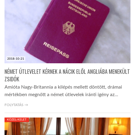
LATIMO.HU
GLOBOBOOK
2018-10-21
NÉMET ÚTLEVELET KÉRNEK A NÁCIK ELŐL ANGLIÁBA MENEKÜLT
ZSIDÓK
Amióta Nagy-Britannia a kilépés mellett döntött, drámai
mértékben megnőtt a német útlevelek iránti igény az…
FOLYTATÁS →
KÖZEL-KELET