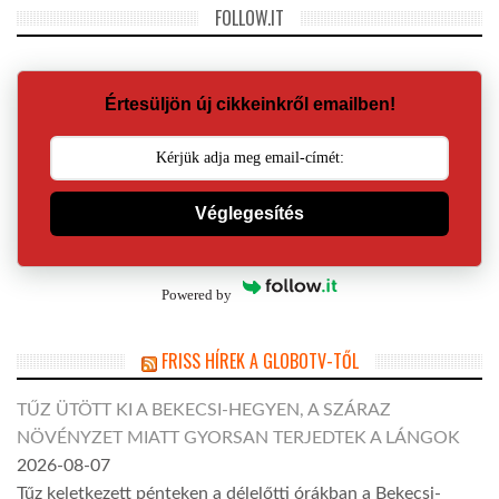
FOLLOW.IT
Értesüljön új cikkeinkről emailben!
Véglegesítés
Powered by
FRISS HÍREK A GLOBOTV-TŐL
TŰZ ÜTÖTT KI A BEKECSI-HEGYEN, A SZÁRAZ
NÖVÉNYZET MIATT GYORSAN TERJEDTEK A LÁNGOK
2026-08-07
Tűz keletkezett pénteken a délelőtti órákban a Bekecsi-