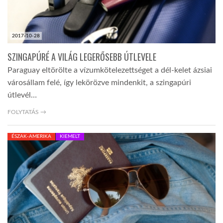
2017-10-28
SZINGAPÚRÉ A VILÁG LEGERŐSEBB ÚTLEVELE
Paraguay eltörölte a vízumkötelezettséget a dél-kelet ázsiai
városállam felé, így lekörözve mindenkit, a szingapúri
útlevél…
FOLYTATÁS →
ÉSZAK-AMERIKA
KIEMELT