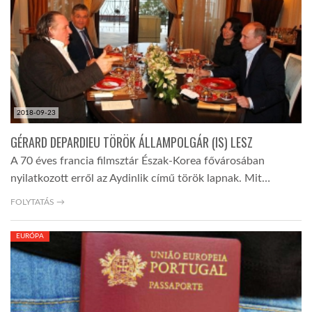
2018-09-23
GÉRARD DEPARDIEU TÖRÖK ÁLLAMPOLGÁR (IS) LESZ
A 70 éves francia filmsztár Észak-Korea fővárosában
nyilatkozott erről az Aydinlik című török lapnak. Mit…
FOLYTATÁS →
EURÓPA