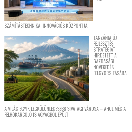
SZÁMÍTÁSTECHNIKAI INNOVÁCIÓS KÖZPONTJA
TANZÁNIA ÚJ
FEJLESZTÉSI
STRATÉGIÁT
HIRDETETT A
GAZDASÁGI
NÖVEKEDÉS
FELGYORSÍTÁSÁRA
A VILÁG EGYIK LEGKÜLÖNLEGESEBB SIVATAGI VÁROSA – AHOL MÉG A
FELHŐKARCOLÓ IS AGYAGBÓL ÉPÜLT