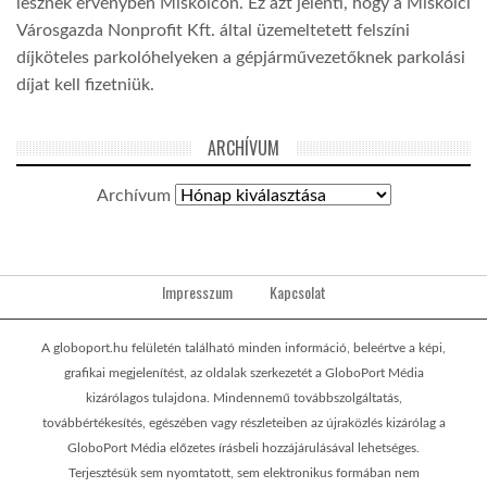
lesznek érvényben Miskolcon. Ez azt jelenti, hogy a Miskolci
Városgazda Nonprofit Kft. által üzemeltetett felszíni
díjköteles parkolóhelyeken a gépjárművezetőknek parkolási
díjat kell fizetniük.
ARCHÍVUM
Archívum
Impresszum
Kapcsolat
A globoport.hu felületén található minden információ, beleértve a képi,
grafikai megjelenítést, az oldalak szerkezetét a GloboPort Média
kizárólagos tulajdona. Mindennemű továbbszolgáltatás,
továbbértékesítés, egészében vagy részleteiben az újraközlés kizárólag a
GloboPort Média előzetes írásbeli hozzájárulásával lehetséges.
Terjesztésük sem nyomtatott, sem elektronikus formában nem