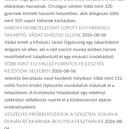
ellátásban maradnak. Országos szinten több mint 320
gyermek érintett hasonló helyzetben, akik átlagosan több
mint 105 napot töltenek kórházban.
HÁROM MOBILTELEFONT LOPOTT EGY MISKOLCI
TAKARÍTÓ, VÁDAT EMELTEK ELLENE
2026-08-06
Vádat emelt a Miskolci Járási Ügyészség egy takarítóként
dolgozó nő ellen, aki a vád szerint munka közben három
mobiltelefont tulajdonított el egy miskolci irodaházból.
TÖBB MINT 112 MILLIÓ FORINTOS FEJLESZTÉS
KEZDŐDIK SELYEBEN
2026-08-06
Jelentős beruházás veszi kezdetét Selyében: több mint 112
millió forint értékű fejlesztési munkálatok indulnak el a
településen. A kivitelezési feladatokat egy edelényi
székhelyű vállalkozás nyerte el a közbeszerzési eljárás
eredményeként.
VESZÉLYES PRÓBÁLKOZÁSOK A SZIGETEN: SOKAN A
DUNÁN ÁT AKARNAK BEJUTNI A FESZTIVÁLRA
2026-08-
06