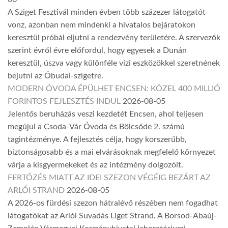
A Sziget Fesztivál minden évben több százezer látogatót
vonz, azonban nem mindenki a hivatalos bejáratokon
keresztül próbál eljutni a rendezvény területére. A szervezők
szerint évről évre előfordul, hogy egyesek a Dunán
keresztül, úszva vagy különféle vízi eszközökkel szeretnének
bejutni az Óbudai-szigetre.
MODERN ÓVODA ÉPÜLHET ENCSEN: KÖZEL 400 MILLIÓ
FORINTOS FEJLESZTÉS INDUL
2026-08-05
Jelentős beruházás veszi kezdetét Encsen, ahol teljesen
megújul a Csoda-Vár Óvoda és Bölcsőde 2. számú
tagintézménye. A fejlesztés célja, hogy korszerűbb,
biztonságosabb és a mai elvárásoknak megfelelő környezet
várja a kisgyermekeket és az intézmény dolgozóit.
FERTŐZÉS MIATT AZ IDEI SZEZON VÉGÉIG BEZÁRT AZ
ARLÓI STRAND
2026-08-05
A 2026-os fürdési szezon hátralévő részében nem fogadhat
látogatókat az Arlói Suvadás Liget Strand. A Borsod-Abaúj-