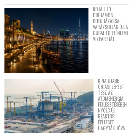
80 MILLIÓ
DIRHAMOS
BERUHÁZÁSSAL
VARÁZSOLJÁK ÚJJÁ
DUBAI TÖRTÉNELMI
VÍZPARTJÁT
KÍNA ÚJABB
ÓRIÁSI LÉPÉST
TESZ AZ
ATOMENERGIA
FEJLESZTÉSÉBEN:
NYOLC ÚJ
REAKTOR
ÉPÍTÉSÉT
HAGYTÁK JÓVÁ