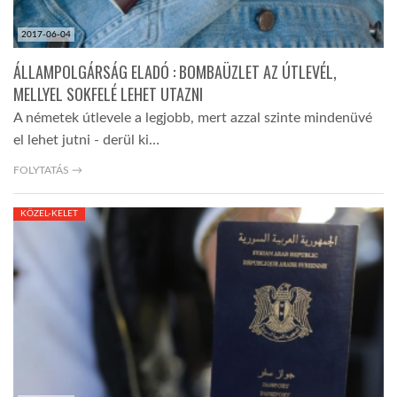
2017-06-04
ÁLLAMPOLGÁRSÁG ELADÓ : BOMBAÜZLET AZ ÚTLEVÉL,
MELLYEL SOKFELÉ LEHET UTAZNI
A németek útlevele a legjobb, mert azzal szinte mindenüvé
el lehet jutni - derül ki…
FOLYTATÁS →
KÖZEL-KELET