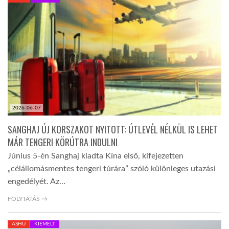
KÖZEL-KELET
AUSZTRÁLIA
A VILÁG ITTHON
2026-06-07
MÉDIA
SANGHAJ ÚJ KORSZAKOT NYITOTT: ÚTLEVÉL NÉLKÜL IS LEHET
MÁR TENGERI KÖRÚTRA INDULNI
Június 5-én Sanghaj kiadta Kína első, kifejezetten
„célállomásmentes tengeri túrára” szóló különleges utazási
engedélyét. Az…
GLOBOTV BP
FOLYTATÁS →
HÍR3D
ASHU
KIEMELT