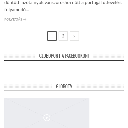
döntött, azóta nyolcvanszorosára nőtt a portugál útlevélért
folyamodó…
FOLYTATÁS →
1
2
GLOBOPORT A FACEBOOKON!
GLOBOTV