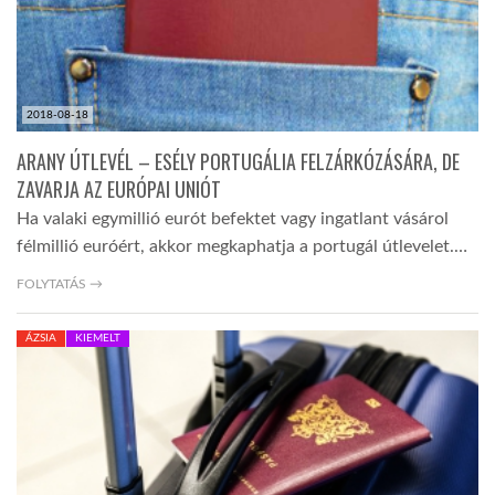
2018-08-18
ARANY ÚTLEVÉL – ESÉLY PORTUGÁLIA FELZÁRKÓZÁSÁRA, DE
ZAVARJA AZ EURÓPAI UNIÓT
Ha valaki egymillió eurót befektet vagy ingatlant vásárol
félmillió euróért, akkor megkaphatja a portugál útlevelet.…
FOLYTATÁS →
ÁZSIA
KIEMELT