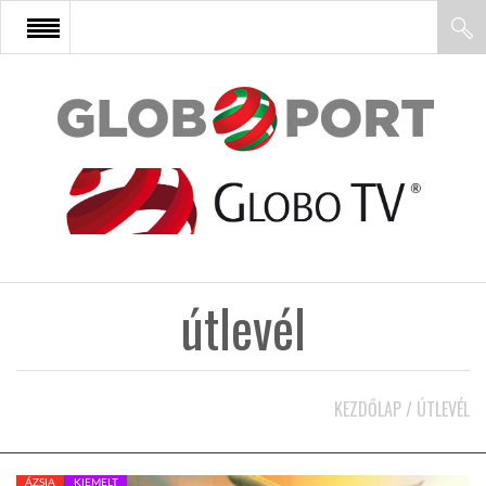
FŐOLDAL
AFRIKA
EURÓPA
útlevél
ÁZSIA
ÉSZAK-AMERIKA
KEZDŐLAP
/
ÚTLEVÉL
LATIN-AMERIKA
ÁZSIA
KIEMELT