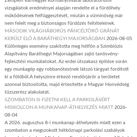
Zemplén Vármegyei Kormányhivatal laboratóriumi
vizsgálatok eredményei alapján rendelte el a fürdőhely
működésének felfüggesztését, miután a vízminőség már
nem felelt meg a biztonságos fürdőzés feltételeinek.
MÁSODIK VILÁGHÁBORÚS PÁNCÉLTÖRŐ GRÁNÁT
KERÜLT ELŐ A BARÁTHEGYI MAJORSÁGBAN
2026-08-05
Különleges esemény szakította meg hétfőn a Szimbiózis
Alapítvány Baráthegyi Majorságában zajló tanösvény-
fejlesztési munkálatokat. Az erdei útszakasz építése során
egy munkagép egy robbanótestnek látszó tárgyat fordított
ki a földből.A helyszínre érkező rendőrjárőr a területet
azonnal biztosította, majd értesítette a Magyar Honvédség
tűzszerész alakulatát.
SZOMBATON IS FIZETNI KELL A PARKOLÁSÉRT
MISKOLCON A MUNKANAP-ÁTHELYEZÉS MIATT
2026-
08-04
A 2026. augusztus 8-i munkanap-áthelyezés miatt ezen a
szombaton a megszokott hétköznapi parkolási szabályok