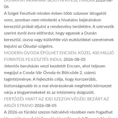
DUNÁN ÁT AKARNAK BEJUTNI A FESZTIVÁLRA
2026-08-
06
A Sziget Fesztivál minden évben több százezer látogatót
vonz, azonban nem mindenki a hivatalos bejáratokon
keresztül próbál eljutni a rendezvény területére. A szervezők
szerint évről évre előfordul, hogy egyesek a Dunán
keresztül, úszva vagy különféle vízi eszközökkel szeretnének
bejutni az Óbudai-szigetre.
MODERN ÓVODA ÉPÜLHET ENCSEN: KÖZEL 400 MILLIÓ
FORINTOS FEJLESZTÉS INDUL
2026-08-05
Jelentős beruházás veszi kezdetét Encsen, ahol teljesen
megújul a Csoda-Vár Óvoda és Bölcsőde 2. számú
tagintézménye. A fejlesztés célja, hogy korszerűbb,
biztonságosabb és a mai elvárásoknak megfelelő környezet
várja a kisgyermekeket és az intézmény dolgozóit.
FERTŐZÉS MIATT AZ IDEI SZEZON VÉGÉIG BEZÁRT AZ
ARLÓI STRAND
2026-08-05
A 2026-os fürdési szezon hátralévő részében nem fogadhat