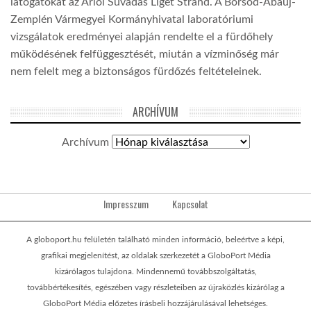
látogatókat az Arlói Suvadás Liget Strand. A Borsod-Abaúj-
Zemplén Vármegyei Kormányhivatal laboratóriumi
vizsgálatok eredményei alapján rendelte el a fürdőhely
működésének felfüggesztését, miután a vízminőség már
nem felelt meg a biztonságos fürdőzés feltételeinek.
ARCHÍVUM
Archívum
Impresszum
Kapcsolat
A globoport.hu felületén található minden információ, beleértve a képi,
grafikai megjelenítést, az oldalak szerkezetét a GloboPort Média
kizárólagos tulajdona. Mindennemű továbbszolgáltatás,
továbbértékesítés, egészében vagy részleteiben az újraközlés kizárólag a
GloboPort Média előzetes írásbeli hozzájárulásával lehetséges.