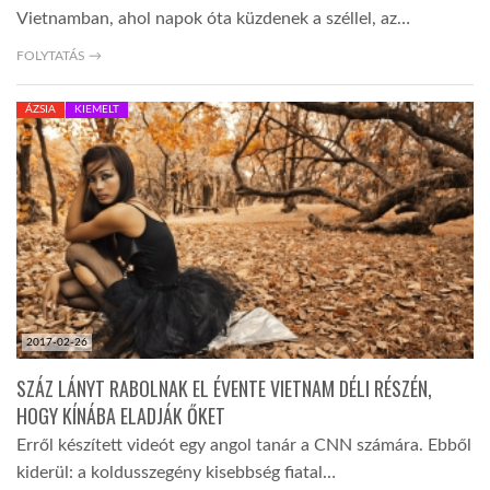
Vietnamban, ahol napok óta küzdenek a széllel, az…
FOLYTATÁS →
ÁZSIA
KIEMELT
2017-02-26
SZÁZ LÁNYT RABOLNAK EL ÉVENTE VIETNAM DÉLI RÉSZÉN,
HOGY KÍNÁBA ELADJÁK ŐKET
Erről készített videót egy angol tanár a CNN számára. Ebből
kiderül: a koldusszegény kisebbség fiatal…