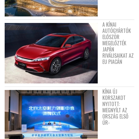
A KÍNAI
AUTÓGYÁRTÓK
ELŐSZÖR
MEGELŐZTÉK
JAPÁN
RIVÁLISAIKAT AZ
EU PIACÁN
KÍNA ÚJ
KORSZAKOT
NYITOTT:
MEGNYÍLT AZ
ORSZÁG ELSŐ
ŰR-