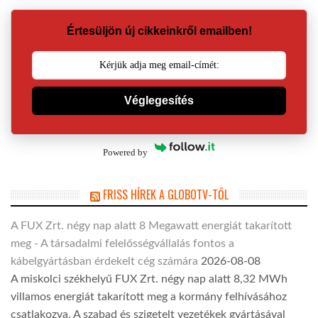
Értesüljön új cikkeinkről emailben!
Véglegesítés
Powered by
FRISS HÍREK A GLOBOTV-TŐL
A FUX Zrt. négy nap alatt 8 Megawatt energiát takarított
meg - A társadalmi felelősségvállalás fontos a
kábelgyártásban érdekelt cég számára
2026-08-08
A miskolci székhelyű FUX Zrt. négy nap alatt 8,32 MWh
villamos energiát takarított meg a kormány felhívásához
csatlakozva. A szabad és szigetelt vezetékek gyártásával