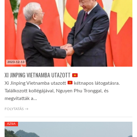
TROPICALMAGAZIN
GLOBOTV
AFRIKA TUDÁSTÁR
2023-12-13
A NAP SZÉPE
XI JINPING VIETNAMBA UTAZOTT
Xi Jinping Vietnamba utazott
kétnapos látogatásra.
Találkozott kollégájával, Nguyen Phu Tronggal, és
LINKTR.EE
megvitatták a…
FOLYTATÁS →
GLOBOZSARU
ÁZSIA
DOBRAVERO.HU