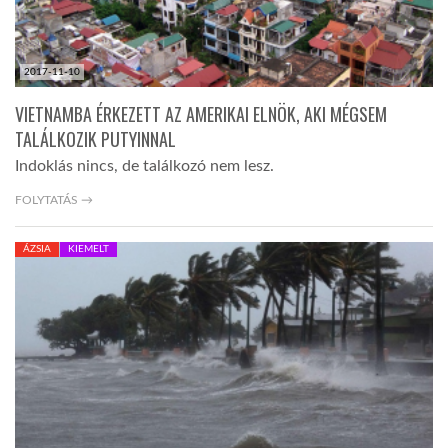
2017-11-10
VIETNAMBA ÉRKEZETT AZ AMERIKAI ELNÖK, AKI MÉGSEM
TALÁLKOZIK PUTYINNAL
Indoklás nincs, de találkozó nem lesz.
FOLYTATÁS →
ÁZSIA
KIEMELT