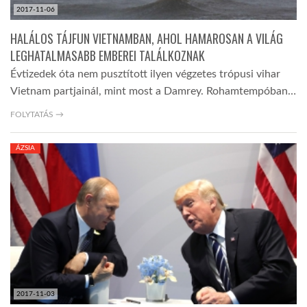
2017-11-06
HALÁLOS TÁJFUN VIETNAMBAN, AHOL HAMAROSAN A VILÁG
LEGHATALMASABB EMBEREI TALÁLKOZNAK
Évtizedek óta nem pusztított ilyen végzetes trópusi vihar
Vietnam partjainál, mint most a Damrey. Rohamtempóban…
FOLYTATÁS →
ÁZSIA
2017-11-03