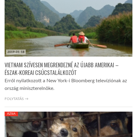
LATIMO.HU
GLOBOBOOK
2019-01-18
VIETNAM SZÍVESEN MEGRENDEZNÉ AZ ÚJABB AMERIKAI –
ÉSZAK-KOREAI CSÚCSTALÁLKOZÓT
Erről nyilatkozott a New York-i Bloomberg televíziónak az
ország miniszterelnöke.
FOLYTATÁS →
ÁZSIA