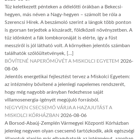
Tűz keletkezett pénteken a délelőtti órákban a Bekecsi-
hegyen, más néven a Nagy-hegyen – számolt be róla a
Szerencsi Hírek. A beszámoló szerint a lángok több ponton
is gyorsan terjedtek a kiszáradt, földközeli növényzetben. A
tűz időnként a fák lombkoronáját is elérte, így a füst
messziről is jól látható volt. A környéken jelentős számban
találhatók szőlőültetvények, […]
BŐVÍTENÉ NAPERŐMŰVÉT A MISKOLCI EGYETEM
2026-
08-06
Jelentős energetikai fejlesztést tervez a Miskolci Egyetem:
az intézmény bővítené a jelenlegi napelemes rendszerét,
hogy még nagyobb arányban fedezhesse saját
villamosenergia-igényét megújuló forrásból.
NEGYVEN CSECSEMŐ VÁRJA A HAZAJUTÁST A
MISKOLCI KÓRHÁZBAN
2026-08-06
A Borsod-Abaúj-Zemplén Vármegyei Központi Kórházban
jelenleg negyven olyan csecsemő tartózkodik, akik egészségi
állapotuk alapján már elhagyhatnák az intézményt, azonban