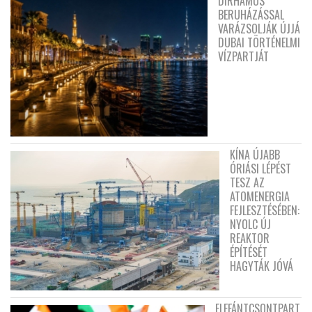
DIRHAMOS
BERUHÁZÁSSAL
VARÁZSOLJÁK ÚJJÁ
DUBAI TÖRTÉNELMI
VÍZPARTJÁT
KÍNA ÚJABB
ÓRIÁSI LÉPÉST
TESZ AZ
ATOMENERGIA
FEJLESZTÉSÉBEN:
NYOLC ÚJ
REAKTOR
ÉPÍTÉSÉT
HAGYTÁK JÓVÁ
ELEFÁNTCSONTPART