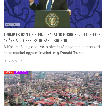
2017-11-11
TRUMP ÉS HSZI CSIN-PING: BARÁTOK PEKINGBEN, ELLENFELEK
AZ ÁZSIAI – CSENDES-ÓCEÁNI CSÚCSON
A kínai elnök a globalizáció híve és támogatja a nemzetközi
kereskedelmi egyezményeket, míg Donald Trump…
FOLYTATÁS →
ÁZSIA
KIEMELT