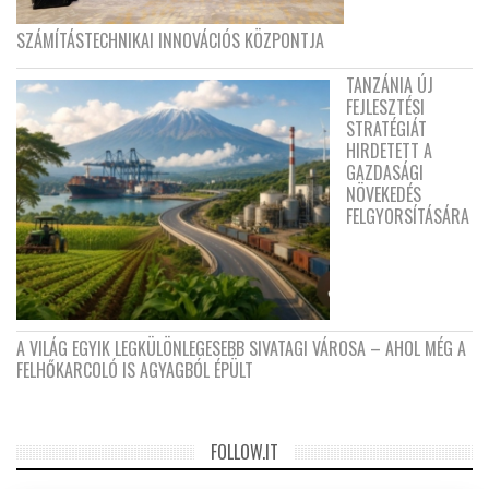
SZÁMÍTÁSTECHNIKAI INNOVÁCIÓS KÖZPONTJA
TANZÁNIA ÚJ
FEJLESZTÉSI
STRATÉGIÁT
HIRDETETT A
GAZDASÁGI
NÖVEKEDÉS
FELGYORSÍTÁSÁRA
A VILÁG EGYIK LEGKÜLÖNLEGESEBB SIVATAGI VÁROSA – AHOL MÉG A
FELHŐKARCOLÓ IS AGYAGBÓL ÉPÜLT
FOLLOW.IT