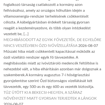
foglalkozó társaság csatlakozott a kormány azon
felhívásához, amely az országos hőhullám idején a
villamosenergia-rendszer terhelésének csökkentését
célozta. A kábelgyártásban érdekelt társaság gyorsan
reagált a kezdeményezésre, és több olyan intézkedést
vezetett be, […]
MEGHIBÁSODOTT AZ EGYIK FŐVEZETÉK, DE EGYELŐRE
NINCS VESZÉLYBEN ÓZD IVÓVÍZELLÁTÁSA
2026-08-07
Műszaki hiba miatt csökkentett kapacitással működik az
ózdi vízellátó rendszer egyik fő távvezetéke. A
meghibásodás miatt az ivóvíztároló medencék feltöltése is
nehezebbé vált, a hiba elhárításán azonban már dolgoznak a
szakemberek.A kormány augusztus 7-i hőségriasztási
gyorsjelentése szerint Ózd biztonságos vízellátását két
távvezeték, egy 500-as és egy 600-as vezeték biztosítja.
TŰZ ÜTÖTT KI A BEKECSI-HEGYEN, A SZÁRAZ
NÖVÉNYZET MIATT GYORSAN TERJEDTEK A LÁNGOK
2026-08-07