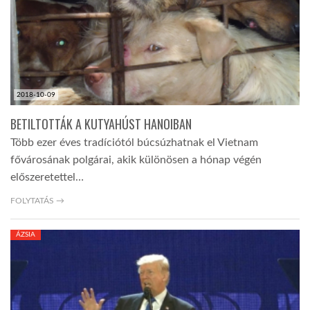
2018-10-09
BETILTOTTÁK A KUTYAHÚST HANOIBAN
Több ezer éves tradíciótól búcsúzhatnak el Vietnam
fővárosának polgárai, akik különösen a hónap végén
előszeretettel…
FOLYTATÁS →
ÁZSIA