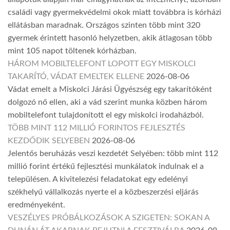
családi vagy gyermekvédelmi okok miatt továbbra is kórházi
ellátásban maradnak. Országos szinten több mint 320
gyermek érintett hasonló helyzetben, akik átlagosan több
mint 105 napot töltenek kórházban.
HÁROM MOBILTELEFONT LOPOTT EGY MISKOLCI
TAKARÍTÓ, VÁDAT EMELTEK ELLENE
2026-08-06
Vádat emelt a Miskolci Járási Ügyészség egy takarítóként
dolgozó nő ellen, aki a vád szerint munka közben három
mobiltelefont tulajdonított el egy miskolci irodaházból.
TÖBB MINT 112 MILLIÓ FORINTOS FEJLESZTÉS
KEZDŐDIK SELYEBEN
2026-08-06
Jelentős beruházás veszi kezdetét Selyében: több mint 112
millió forint értékű fejlesztési munkálatok indulnak el a
településen. A kivitelezési feladatokat egy edelényi
székhelyű vállalkozás nyerte el a közbeszerzési eljárás
eredményeként.
VESZÉLYES PRÓBÁLKOZÁSOK A SZIGETEN: SOKAN A