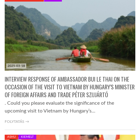
KÖZEL-KELET
AUSZTRÁLIA
A VILÁG ITTHON
2025-03-18
MÉDIA
INTERVIEW RESPONSE OF AMBASSADOR BUI LE THAI ON THE
OCCASION OF THE VISIT TO VIETNAM BY HUNGARY’S MINISTER
OF FOREIGN AFFAIRS AND TRADE PÉTER SZIJJÁRTÓ
. Could you please evaluate the significance of the
upcoming visit to Vietnam by Hungary’s…
GLOBOTV BP
FOLYTATÁS →
HÍR3D
ASHU
KIEMELT