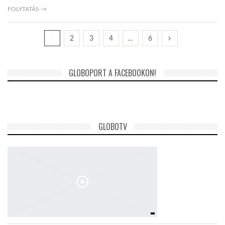
FOLYTATÁS →
1
2
3
4
…
6
GLOBOPORT A FACEBOOKON!
GLOBOTV