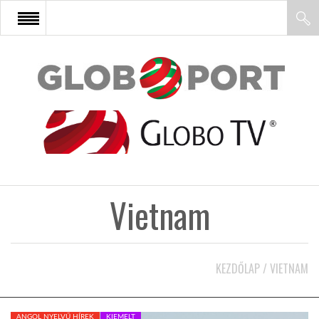
FŐOLDAL
AFRIKA
EURÓPA
Vietnam
ÁZSIA
ÉSZAK-AMERIKA
KEZDŐLAP
/
VIETNAM
LATIN-AMERIKA
ANGOL NYELVŰ HÍREK
KIEMELT