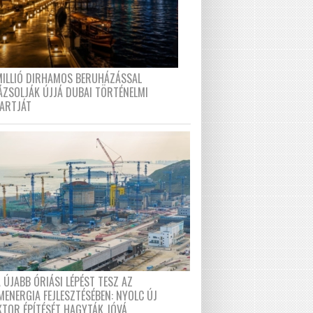
MILLIÓ DIRHAMOS BERUHÁZÁSSAL
ÁZSOLJÁK ÚJJÁ DUBAI TÖRTÉNELMI
PARTJÁT
 ÚJABB ÓRIÁSI LÉPÉST TESZ AZ
MENERGIA FEJLESZTÉSÉBEN: NYOLC ÚJ
KTOR ÉPÍTÉSÉT HAGYTÁK JÓVÁ