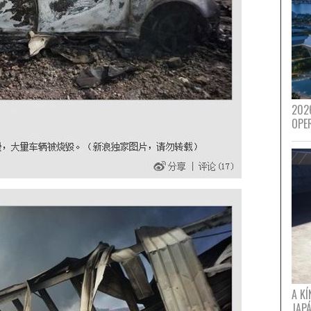
202
OPE
A K
JAPÁ