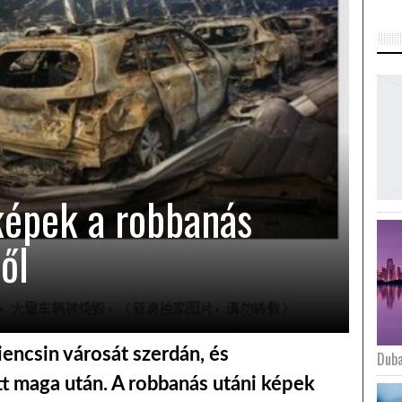
képek a robbanás
ől
iencsin városát szerdán, és
Duba
tt maga után. A robbanás utáni képek