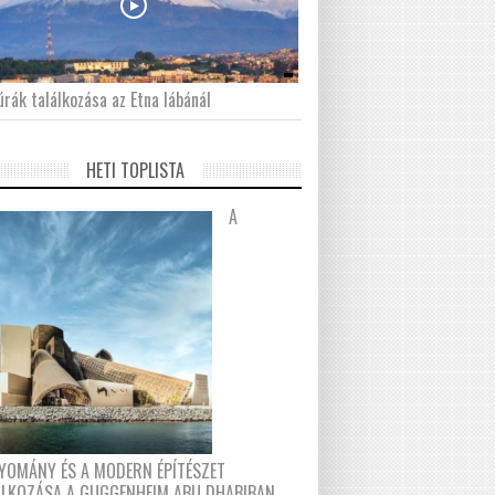
́rák találkozása az Etna lábánál
HETI TOPLISTA
A
YOMÁNY ÉS A MODERN ÉPÍTÉSZET
ÁLKOZÁSA A GUGGENHEIM ABU DHABIBAN