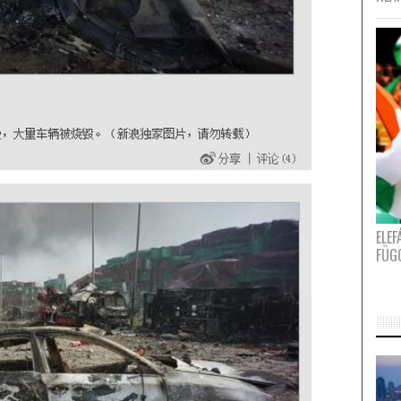
ELE
FÜG