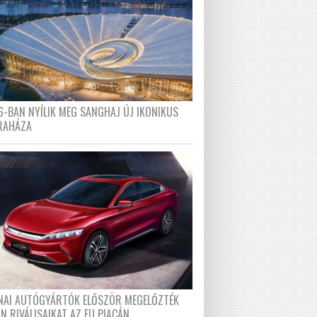
6-BAN NYÍLIK MEG SANGHAJ ÚJ IKONIKUS
RAHÁZA
ÍNAI AUTÓGYÁRTÓK ELŐSZÖR MEGELŐZTÉK
N RIVÁLISAIKAT AZ EU PIACÁN