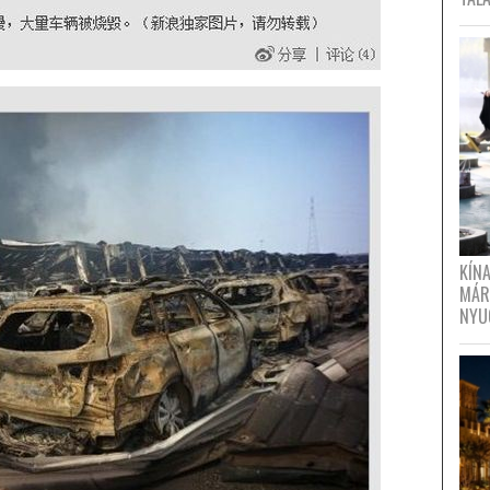
KÍN
MÁR
NYU