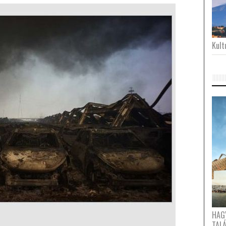
Kultu
HAG
TAL