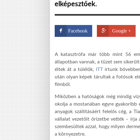
elképesztőek.
Facebook
Google +
A katasztrófa már több mint 56 emb
állapotban vannak, a tüzet sem sikerült 
éltek át a túlélők,
ITT
írtunk bővebben
után olyan képek tárultak a fotósok el
filmből.
Miközben a hatóságok még mindig vizsg
okolja a mostanában egyre gyakoribb é
anyagok szállításáért felelős cég, a Ti
vállalat vezetőit őrizetbe vették – írj
szembesültek azzal, hogy milyen dermes
a környezetre.