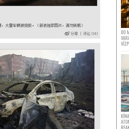
80 
VAR
VÍZ
KÍNA
ATO
REA