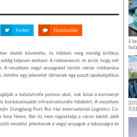
Twitter
Hozzászólás
A bu
buda
er életét követelte, és többen még mindig kritikus
eddig teljesen eloltani. A robbanásról, és arról, hogy mit
. A veszélyes vegyi anyagokat tároló raktár robbanása
é, mintha egy jelenetet látnának egy poszt-apokaliptikus
álják a katasztrófa pontos okát, sok kínai a kormányt
EGY
s kockázatosabb infrastrukturális hibákért. A veszélyes
FEJL
anjin Dongjiang Port Rui Hai International Logistics Co.
a a Sina News. Bár ez nem vigasztalja a város lakóit, akik
ztő veszélyt jelentenek a vegyi anyagok a lakosságra és