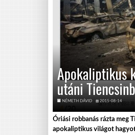
Apokaliptikus 
utáni Tiencsinb
NÉMETH DÁVID
2015-08-14
Óriási robbanás rázta meg T
apokaliptikus világot hagyo