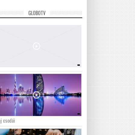
GLOBOTV
j csodái