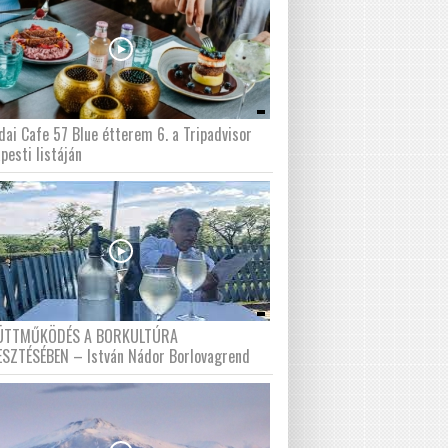
dai Cafe 57 Blue étterem 6. a Tripadvisor
pesti listáján
ÜTTMŰKÖDÉS A BORKULTÚRA
ESZTÉSÉBEN – István Nádor Borlovagrend