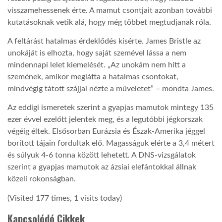
visszamehessenek érte. A mamut csontjait azonban további
kutatásoknak vetik alá, hogy még többet megtudjanak róla.
A feltárást hatalmas érdeklődés kisérte. James Bristle az
unokáját is elhozta, hogy saját szemével lássa a nem
mindennapi lelet kiemelését. „Az unokám nem hitt a
szemének, amikor meglátta a hatalmas csontokat,
mindvégig tátott szájjal nézte a műveletet” – mondta James.
Az eddigi ismeretek szerint a gyapjas mamutok mintegy 135
ezer évvel ezelőtt jelentek meg, és a legutóbbi jégkorszak
végéig éltek. Elsősorban Eurázsia és Észak-Amerika jéggel
borított tájain fordultak elő. Magasságuk elérte a 3,4 métert
és súlyuk 4-6 tonna között lehetett. A DNS-vizsgálatok
szerint a gyapjas mamutok az ázsiai elefántokkal állnak
közeli rokonságban.
(Visited 177 times, 1 visits today)
Kapcsolódó Cikkek