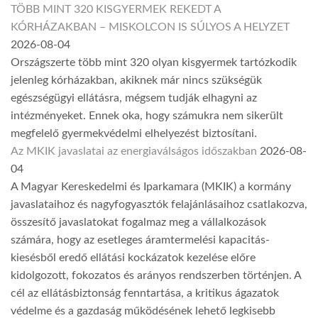
TÖBB MINT 320 KISGYERMEK REKEDT A
KÓRHÁZAKBAN – MISKOLCON IS SÚLYOS A HELYZET
2026-08-04
Országszerte több mint 320 olyan kisgyermek tartózkodik
jelenleg kórházakban, akiknek már nincs szükségük
egészségügyi ellátásra, mégsem tudják elhagyni az
intézményeket. Ennek oka, hogy számukra nem sikerült
megfelelő gyermekvédelmi elhelyezést biztosítani.
Az MKIK javaslatai az energiaválságos időszakban
2026-08-
04
A Magyar Kereskedelmi és Iparkamara (MKIK) a kormány
javaslataihoz és nagyfogyasztók felajánlásaihoz csatlakozva,
összesítő javaslatokat fogalmaz meg a vállalkozások
számára, hogy az esetleges áramtermelési kapacitás-
kiesésből eredő ellátási kockázatok kezelése előre
kidolgozott, fokozatos és arányos rendszerben történjen. A
cél az ellátásbiztonság fenntartása, a kritikus ágazatok
védelme és a gazdaság működésének lehető legkisebb