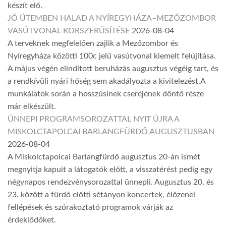
készít elő.
JÓ ÜTEMBEN HALAD A NYÍREGYHÁZA–MEZŐZOMBOR
VASÚTVONAL KORSZERŰSÍTÉSE
2026-08-04
A terveknek megfelelően zajlik a Mezőzombor és
Nyíregyháza közötti 100c jelű vasútvonal kiemelt felújítása.
A május végén elindított beruházás augusztus végéig tart, és
a rendkívüli nyári hőség sem akadályozta a kivitelezést.A
munkálatok során a hosszúsínek cseréjének döntő része
már elkészült.
ÜNNEPI PROGRAMSOROZATTAL NYIT ÚJRA A
MISKOLCTAPOLCAI BARLANGFÜRDŐ AUGUSZTUSBAN
2026-08-04
A Miskolctapolcai Barlangfürdő augusztus 20-án ismét
megnyitja kapuit a látogatók előtt, a visszatérést pedig egy
négynapos rendezvénysorozattal ünnepli. Augusztus 20. és
23. között a fürdő előtti sétányon koncertek, élőzenei
fellépések és szórakoztató programok várják az
érdeklődőket.