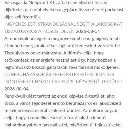
Városgazda Nonprofit Kft. által üzemeltetett felszíni
díjköteles parkolóhelyeken a gépjárművezetőknek parkolási
díjat kell fizetniük.
INGYENES ESTI STRANDOLÁSSAL SEGÍTI A LAKOSOKAT
TISZAÚJVÁROS A HŐSÉG IDEJÉN
2026-08-04
A rendkívüli hőség és a megnövekedett energiaigény miatt
átmeneti energiatakarékossági intézkedéseket vezetett be
Tiszaújváros önkormányzata. A döntés célja, hogy
csökkentsék az energiafelhasználást úgy, hogy közben a
legfontosabb közszolgáltatások zavartalanul működjenek.
ÚJ BERUHÁZÁSOK ÉS TELEKÉRTÉKESÍTÉS: FONTOS
DÖNTÉSEKET HOZOTT AZ ENCSI KÉPVISELŐ-TESTÜLET
2026-08-04
Rendkívüli ülést tartott az encsi képviselő-testület, ahol
több, a város fejlődését érintő beruházásról és lakóövezeti
telkek értékesítéséről született döntés. Az önkormányzat
célja, hogy a rendelkezésre álló forrásokat a lehető
leghatékonyabban használja fel, miközben új fejlesztéseket