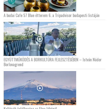
A budai Cafe 57 Blue étterem 6. a Tripadvisor budapesti listáján
EGYÜTTMŰKÖDÉS A BORKULTÚRA FEJLESZTÉSÉBEN – István Nádor
Borlovagrend
Kultúrák találkozása az Etna lábánál