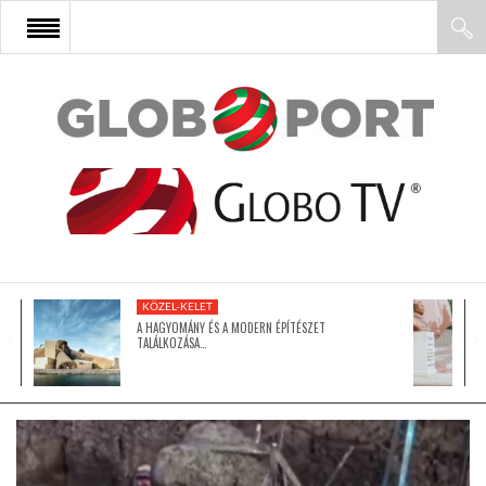
FŐOLDAL
AFRIKA
EURÓPA
KÖZEL-KELET
ÁZSIA
A HAGYOMÁNY ÉS A MODERN ÉPÍTÉSZET
TALÁLKOZÁSA…
ÉSZAK-AMERIKA
LATIN-AMERIKA