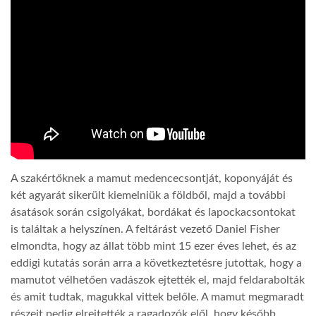
LATIMO.HU
GLOBOBOOK
A szakértőknek a mamut medencecsontját, koponyáját és
két agyarát sikerült kiemelniük a földből, majd a további
ásatások során csigolyákat, bordákat és lapockacsontokat
is találtak a helyszínen. A feltárást vezető Daniel Fisher
elmondta, hogy az állat több mint 15 ezer éves lehet, és az
eddigi kutatás során arra a következtetésre jutottak, hogy a
mamutot vélhetően vadászok ejtették el, majd feldarabolták
és amit tudtak, magukkal vittek belőle. A mamut megmaradt
részeit pedig elrejtették a ragadozók elől, hogy később