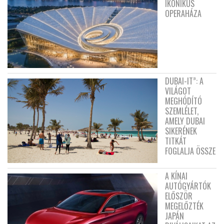
IKONIKUS
OPERAHÁZA
DUBAI-IT”: A
VILÁGOT
MEGHÓDÍTÓ
SZEMLÉLET,
AMELY DUBAI
SIKERÉNEK
TITKÁT
FOGLALJA ÖSSZE
A KÍNAI
AUTÓGYÁRTÓK
ELŐSZÖR
MEGELŐZTÉK
JAPÁN