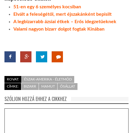
51-en egy 6 személyes kocsiban
Elvált a feleségétől, mert éjszakánként bepisilt
A legbizarrabb ázsiai étkek – Erős idegzetűeknek
Valami nagyon bizarr dolgot fogtak Kínában
ROVAT:
ÉSZAK-AMERIKA - ÉLETMÓD
CÍMKE:
BIZARR
MAMUT
ŐSÁLLAT
SZÓLJON HOZZÁ EHHEZ A CIKKHEZ