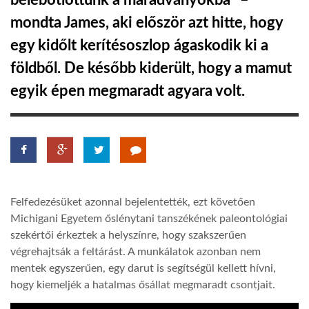
belebotlottunk a maradványokba” –
mondta James, aki először azt hitte, hogy
TROPICALMAGAZIN
egy kidőlt kerítésoszlop ágaskodik ki a
földből. De később kiderült, hogy a mamut
GLOBOTV
egyik épen megmaradt agyara volt.
AFRIKA TUDÁSTÁR
A NAP SZÉPE
Felfedezésüket azonnal bejelentették, ezt követően
LINKTR.EE
Michigani Egyetem őslénytani tanszékének paleontológiai
szekértői érkeztek a helyszínre, hogy szakszerűen
GLOBOZSARU
végrehajtsák a feltárást. A munkálatok azonban nem
mentek egyszerűen, egy darut is segítségül kellett hívni,
hogy kiemeljék a hatalmas ősállat megmaradt csontjait.
DOBRAVERO.HU