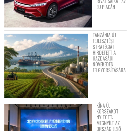
RIVÁLISAIKAT AZ
EU PIACÁN
TANZÁNIA ÚJ
FEJLESZTÉSI
STRATÉGIÁT
HIRDETETT A
GAZDASÁGI
NÖVEKEDÉS
FELGYORSÍTÁSÁRA
KÍNA ÚJ
KORSZAKOT
NYITOTT:
MEGNYÍLT AZ
ORSZÁG ELSŐ