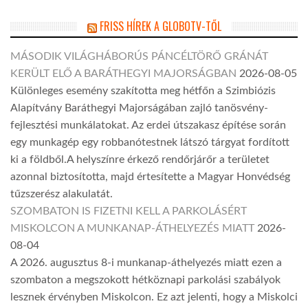
FRISS HÍREK A GLOBOTV-TŐL
MÁSODIK VILÁGHÁBORÚS PÁNCÉLTÖRŐ GRÁNÁT
KERÜLT ELŐ A BARÁTHEGYI MAJORSÁGBAN
2026-08-05
Különleges esemény szakította meg hétfőn a Szimbiózis
Alapítvány Baráthegyi Majorságában zajló tanösvény-
fejlesztési munkálatokat. Az erdei útszakasz építése során
egy munkagép egy robbanótestnek látszó tárgyat fordított
ki a földből.A helyszínre érkező rendőrjárőr a területet
azonnal biztosította, majd értesítette a Magyar Honvédség
tűzszerész alakulatát.
SZOMBATON IS FIZETNI KELL A PARKOLÁSÉRT
MISKOLCON A MUNKANAP-ÁTHELYEZÉS MIATT
2026-
08-04
A 2026. augusztus 8-i munkanap-áthelyezés miatt ezen a
szombaton a megszokott hétköznapi parkolási szabályok
lesznek érvényben Miskolcon. Ez azt jelenti, hogy a Miskolci