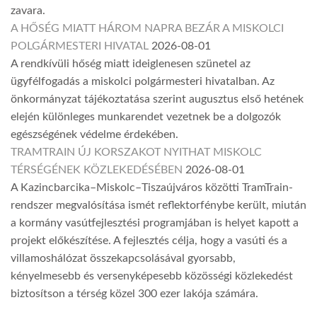
zavara.
A HŐSÉG MIATT HÁROM NAPRA BEZÁR A MISKOLCI
POLGÁRMESTERI HIVATAL
2026-08-01
A rendkívüli hőség miatt ideiglenesen szünetel az
ügyfélfogadás a miskolci polgármesteri hivatalban. Az
önkormányzat tájékoztatása szerint augusztus első hetének
elején különleges munkarendet vezetnek be a dolgozók
egészségének védelme érdekében.
TRAMTRAIN ÚJ KORSZAKOT NYITHAT MISKOLC
TÉRSÉGÉNEK KÖZLEKEDÉSÉBEN
2026-08-01
A Kazincbarcika–Miskolc–Tiszaújváros közötti TramTrain-
rendszer megvalósítása ismét reflektorfénybe került, miután
a kormány vasútfejlesztési programjában is helyet kapott a
projekt előkészítése. A fejlesztés célja, hogy a vasúti és a
villamoshálózat összekapcsolásával gyorsabb,
kényelmesebb és versenyképesebb közösségi közlekedést
biztosítson a térség közel 300 ezer lakója számára.