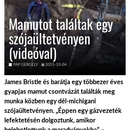
KÖZEL-KELET
Mamutot találtak egy
szójaültetvényen
AUSZTRÁLIA
(videóval)
A VILÁG ITTHON
PAP GERGELY
2015-10-04
MÉDIA
James Bristle és barátja egy többezer éves
gyapjas mamut csontvázát találták meg
munka közben egy dél-michigani
GLOBOTV BP
szójaültetvényen. „Éppen egy gázvezeték
lefektetésén dolgoztunk, amikor
HÍR3D