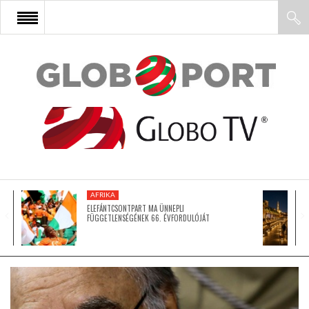
FŐOLDAL
AFRIKA
EURÓPA
AFRIKA
ÁZSIA
ELEFÁNTCSONTPART MA ÜNNEPLI
FÜGGETLENSÉGÉNEK 66. ÉVFORDULÓJÁT
ÉSZAK-AMERIKA
LATIN-AMERIKA