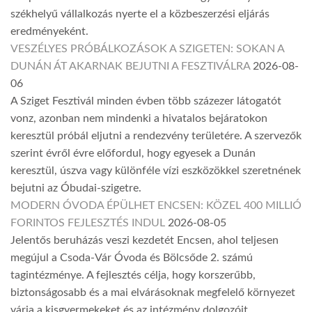
székhelyű vállalkozás nyerte el a közbeszerzési eljárás
eredményeként.
VESZÉLYES PRÓBÁLKOZÁSOK A SZIGETEN: SOKAN A
DUNÁN ÁT AKARNAK BEJUTNI A FESZTIVÁLRA
2026-08-
06
A Sziget Fesztivál minden évben több százezer látogatót
vonz, azonban nem mindenki a hivatalos bejáratokon
keresztül próbál eljutni a rendezvény területére. A szervezők
szerint évről évre előfordul, hogy egyesek a Dunán
keresztül, úszva vagy különféle vízi eszközökkel szeretnének
bejutni az Óbudai-szigetre.
MODERN ÓVODA ÉPÜLHET ENCSEN: KÖZEL 400 MILLIÓ
FORINTOS FEJLESZTÉS INDUL
2026-08-05
Jelentős beruházás veszi kezdetét Encsen, ahol teljesen
megújul a Csoda-Vár Óvoda és Bölcsőde 2. számú
tagintézménye. A fejlesztés célja, hogy korszerűbb,
biztonságosabb és a mai elvárásoknak megfelelő környezet
várja a kisgyermekeket és az intézmény dolgozóit.