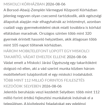
MISKOLCI KÓRHÁZBAN
2026-08-06
A Borsod-Abaúj-Zemplén Vármegyei Központi Kórházban
jelenleg negyven olyan csecsemő tartózkodik, akik egészségi
állapotuk alapján már elhagyhatnák az intézményt, azonban
családi vagy gyermekvédelmi okok miatt továbbra is kórházi
ellátásban maradnak. Országos szinten több mint 320
gyermek érintett hasonló helyzetben, akik átlagosan több
mint 105 napot töltenek kórházban.
HÁROM MOBILTELEFONT LOPOTT EGY MISKOLCI
TAKARÍTÓ, VÁDAT EMELTEK ELLENE
2026-08-06
Vádat emelt a Miskolci Járási Ügyészség egy takarítóként
dolgozó nő ellen, aki a vád szerint munka közben három
mobiltelefont tulajdonított el egy miskolci irodaházból.
TÖBB MINT 112 MILLIÓ FORINTOS FEJLESZTÉS
KEZDŐDIK SELYEBEN
2026-08-06
Jelentős beruházás veszi kezdetét Selyében: több mint 112
millió forint értékű fejlesztési munkálatok indulnak el a
településen. A kivitelezési feladatokat egy edelényi