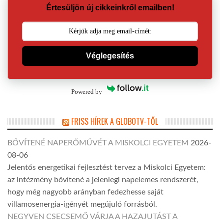
Értesüljön új cikkeinkről emailben!
Véglegesítés
Powered by
FRISS HÍREK A GLOBOTV-TŐL
BŐVÍTENÉ NAPERŐMŰVÉT A MISKOLCI EGYETEM
2026-
08-06
Jelentős energetikai fejlesztést tervez a Miskolci Egyetem:
az intézmény bővítené a jelenlegi napelemes rendszerét,
hogy még nagyobb arányban fedezhesse saját
villamosenergia-igényét megújuló forrásból.
NEGYVEN CSECSEMŐ VÁRJA A HAZAJUTÁST A