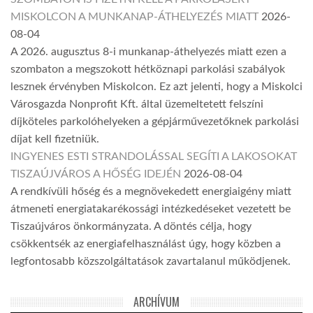
MISKOLCON A MUNKANAP-ÁTHELYEZÉS MIATT
2026-
08-04
A 2026. augusztus 8-i munkanap-áthelyezés miatt ezen a
szombaton a megszokott hétköznapi parkolási szabályok
lesznek érvényben Miskolcon. Ez azt jelenti, hogy a Miskolci
Városgazda Nonprofit Kft. által üzemeltetett felszíni
díjköteles parkolóhelyeken a gépjárművezetőknek parkolási
díjat kell fizetniük.
INGYENES ESTI STRANDOLÁSSAL SEGÍTI A LAKOSOKAT
TISZAÚJVÁROS A HŐSÉG IDEJÉN
2026-08-04
A rendkívüli hőség és a megnövekedett energiaigény miatt
átmeneti energiatakarékossági intézkedéseket vezetett be
Tiszaújváros önkormányzata. A döntés célja, hogy
csökkentsék az energiafelhasználást úgy, hogy közben a
legfontosabb közszolgáltatások zavartalanul működjenek.
ARCHÍVUM