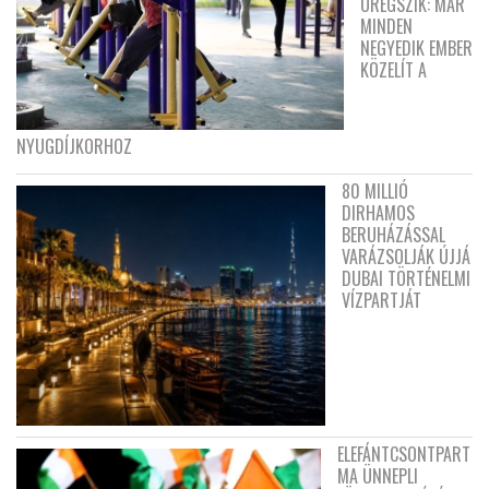
ÖREGSZIK: MÁR
MINDEN
NEGYEDIK EMBER
KÖZELÍT A
NYUGDÍJKORHOZ
80 MILLIÓ
DIRHAMOS
BERUHÁZÁSSAL
VARÁZSOLJÁK ÚJJÁ
DUBAI TÖRTÉNELMI
VÍZPARTJÁT
ELEFÁNTCSONTPART
MA ÜNNEPLI