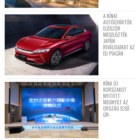
A KÍNAI
AUTÓGYÁRTÓK
ELŐSZÖR
MEGELŐZTÉK
JAPÁN
RIVÁLISAIKAT AZ
EU PIACÁN
KÍNA ÚJ
KORSZAKOT
NYITOTT:
MEGNYÍLT AZ
ORSZÁG ELSŐ
ŰR-