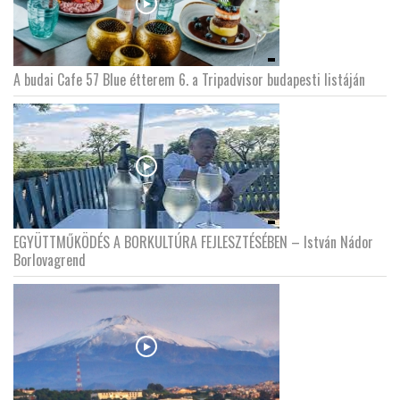
A budai Cafe 57 Blue étterem 6. a Tripadvisor budapesti listáján
EGYÜTTMŰKÖDÉS A BORKULTÚRA FEJLESZTÉSÉBEN – István Nádor
Borlovagrend