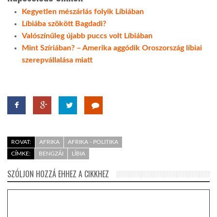
Kegyetlen mészárlás folyik Líbiában
Líbiába szökött Bagdadi?
Valószínűleg újabb puccs volt Líbiában
Mint Szíriában? – Amerika aggódik Oroszország líbiai
szerepvállalása miatt
ROVAT:
AFRIKA
AFRIKA - POLITIKA
CÍMKE:
BENGZÁI
LÍBIA
SZÓLJON HOZZÁ EHHEZ A CIKKHEZ