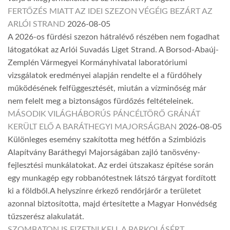
FERTŐZÉS MIATT AZ IDEI SZEZON VÉGÉIG BEZÁRT AZ
ARLÓI STRAND
2026-08-05
A 2026-os fürdési szezon hátralévő részében nem fogadhat
látogatókat az Arlói Suvadás Liget Strand. A Borsod-Abaúj-
Zemplén Vármegyei Kormányhivatal laboratóriumi
vizsgálatok eredményei alapján rendelte el a fürdőhely
működésének felfüggesztését, miután a vízminőség már
nem felelt meg a biztonságos fürdőzés feltételeinek.
MÁSODIK VILÁGHÁBORÚS PÁNCÉLTÖRŐ GRÁNÁT
KERÜLT ELŐ A BARÁTHEGYI MAJORSÁGBAN
2026-08-05
Különleges esemény szakította meg hétfőn a Szimbiózis
Alapítvány Baráthegyi Majorságában zajló tanösvény-
fejlesztési munkálatokat. Az erdei útszakasz építése során
egy munkagép egy robbanótestnek látszó tárgyat fordított
ki a földből.A helyszínre érkező rendőrjárőr a területet
azonnal biztosította, majd értesítette a Magyar Honvédség
tűzszerész alakulatát.
SZOMBATON IS FIZETNI KELL A PARKOLÁSÉRT