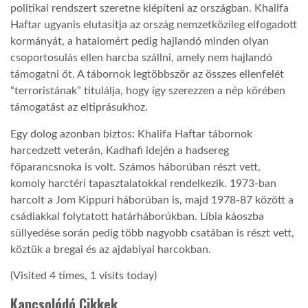
politikai rendszert szeretne kiépíteni az országban. Khalifa
Haftar ugyanis elutasítja az ország nemzetközileg elfogadott
LATIMO.HU
kormányát, a hatalomért pedig hajlandó minden olyan
csoportosulás ellen harcba szállni, amely nem hajlandó
GLOBOBOOK
támogatni őt. A tábornok legtöbbször az összes ellenfelét
“terroristának” titulálja, hogy így szerezzen a nép körében
támogatást az eltiprásukhoz.
Egy dolog azonban biztos: Khalifa Haftar tábornok
harcedzett veterán, Kadhafi idején a hadsereg
főparancsnoka is volt. Számos háborúban részt vett,
komoly harctéri tapasztalatokkal rendelkezik. 1973-ban
harcolt a Jom Kippuri háborúban is, majd 1978-87 között a
csádiakkal folytatott határháborúkban. Líbia káoszba
süllyedése során pedig több nagyobb csatában is részt vett,
köztük a bregai és az ajdabiyai harcokban.
(Visited 4 times, 1 visits today)
Kapcsolódó Cikkek