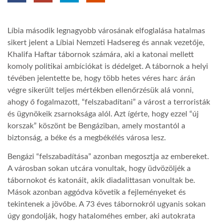
TROPICALMAGAZIN
Líbia második legnagyobb városának elfoglalása hatalmas
sikert jelent a Líbiai Nemzeti Hadsereg és annak vezetője,
GLOBOTV
Khalifa Haftar tábornok számára, aki a katonai mellett
komoly politikai ambíciókat is dédelget. A tábornok a helyi
tévében jelentette be, hogy több hetes véres harc árán
AFRIKA TUDÁSTÁR
végre sikerült teljes mértékben ellenőrzésük alá vonni,
ahogy ő fogalmazott, “felszabadítani” a várost a terroristák
és ügynökeik zsarnoksága alól. Azt ígérte, hogy ezzel “új
A NAP SZÉPE
korszak” köszönt be Bengáziban, amely mostantól a
biztonság, a béke és a megbékélés városa lesz.
LINKTR.EE
Bengázi “felszabadítása” azonban megosztja az embereket.
A városban sokan utcára vonultak, hogy üdvözöljék a
GLOBOZSARU
tábornokot és katonáit, akik diadalittasan vonultak be.
Mások azonban aggódva követik a fejleményeket és
tekintenek a jövőbe. A 73 éves tábornokról ugyanis sokan
DOBRAVERO.HU
úgy gondolják, hogy hataloméhes ember, aki autokrata