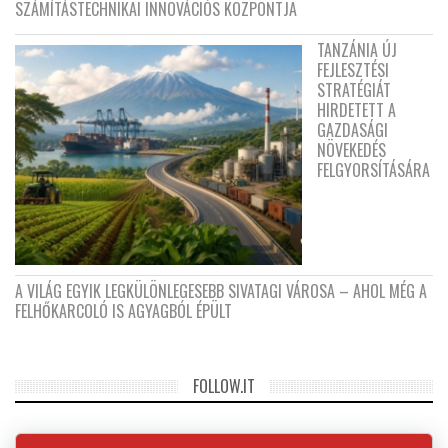
SZÁMÍTÁSTECHNIKAI INNOVÁCIÓS KÖZPONTJA
TANZÁNIA ÚJ
FEJLESZTÉSI
STRATÉGIÁT
HIRDETETT A
GAZDASÁGI
NÖVEKEDÉS
FELGYORSÍTÁSÁRA
A VILÁG EGYIK LEGKÜLÖNLEGESEBB SIVATAGI VÁROSA – AHOL MÉG A
FELHŐKARCOLÓ IS AGYAGBÓL ÉPÜLT
FOLLOW.IT