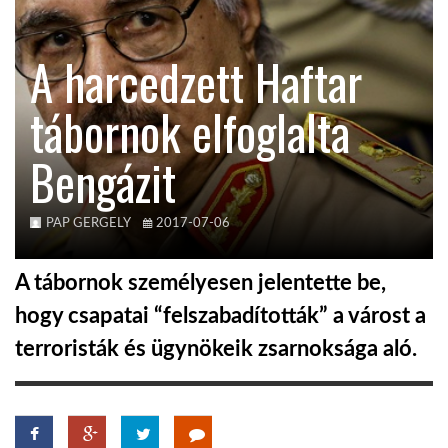
KÖZEL-KELET
A harcedzett Haftar
tábornok elfoglalta
AUSZTRÁLIA
Bengázit
A VILÁG ITTHON
PAP GERGELY
2017-07-06
MÉDIA
A tábornok személyesen jelentette be,
hogy csapatai “felszabadították” a várost a
terroristák és ügynökeik zsarnoksága aló.
GLOBOTV BP
HÍR3D