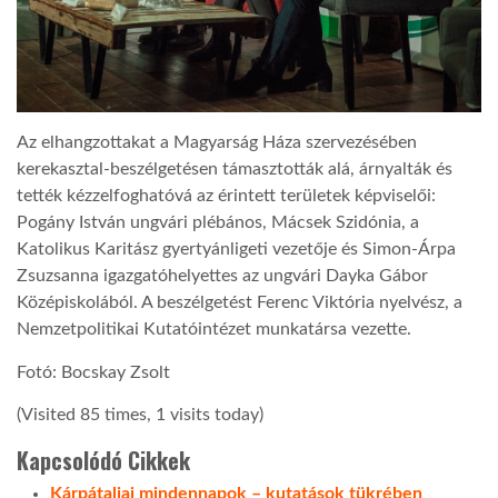
Az elhangzottakat a Magyarság Háza szervezésében
kerekasztal-beszélgetésen támasztották alá, árnyalták és
tették kézzelfoghatóvá az érintett területek képviselői:
Pogány István ungvári plébános, Mácsek Szidónia, a
Katolikus Karitász gyertyánligeti vezetője és Simon-Árpa
Zsuzsanna igazgatóhelyettes az ungvári Dayka Gábor
Középiskolából. A beszélgetést Ferenc Viktória nyelvész, a
Nemzetpolitikai Kutatóintézet munkatársa vezette.
Fotó: Bocskay Zsolt
(Visited 85 times, 1 visits today)
Kapcsolódó Cikkek
Kárpátaljai mindennapok – kutatások tükrében