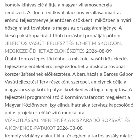
komoly kihívás elé állítja a magyar villamosenergia-
rendszert. A Duna rendkívül alacsony vízállása miatt az
erőmű teljesítménye jelentősen csökkent, miközben a nyári
hőség miatt továbbra is magas az ország áramigénye. A
kieső paksi kapacitást több forrásból próbálják pótolni.
JELENTŐS VASÚTI FEJLESZTÉS JÖHET MISKOLCON,
MEGKEZDŐDHET AZ ELŐKÉSZÍTÉS
2026-08-09
Újabb fontos lépés történhet a miskolci vasúti közlekedés
fejlesztése érdekében: megkezdődhet a miskolci fővonal
korszerűsítésének előkészítése. A beruházás a Baross Gábor
Vasútfejlesztési Terv részeként szerepel, amelynek célja a
magyarországi kötöttpályás közlekedés átfogó megújítása.A
fejlesztési programról szóló kormányhatározat megjelent a
Magyar Közlönyben, így elindulhatnak a tervhez kapcsolódó
uniós projektek előkészítő munkálatai.
VÍZPÓTLÁSSAL MENTENÉK A KISZÁRADÓ BÓZSVÁT ÉS
A KEMENCE-PATAKOT
2026-08-08
Komoly vízhiány alakult ki a térségben a tartós aszály miatt: