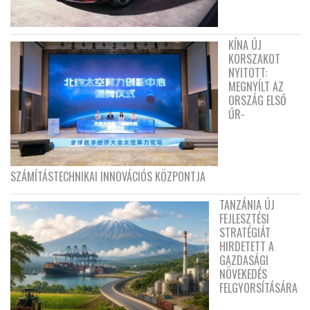
KÍNA ÚJ
KORSZAKOT
NYITOTT:
MEGNYÍLT AZ
ORSZÁG ELSŐ
ŰR-
SZÁMÍTÁSTECHNIKAI INNOVÁCIÓS KÖZPONTJA
TANZÁNIA ÚJ
FEJLESZTÉSI
STRATÉGIÁT
HIRDETETT A
GAZDASÁGI
NÖVEKEDÉS
FELGYORSÍTÁSÁRA