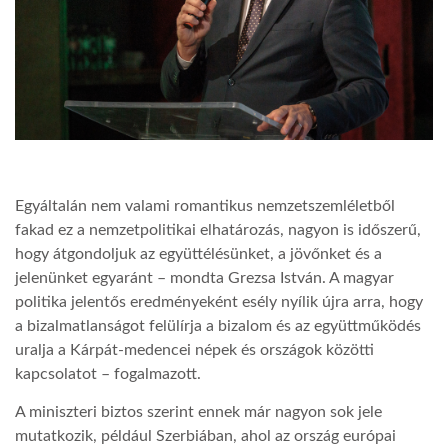
Egyáltalán nem valami romantikus nemzetszemléletből
fakad ez a nemzetpolitikai elhatározás, nagyon is időszerű,
hogy átgondoljuk az együttélésünket, a jövőnket és a
jelenünket egyaránt – mondta Grezsa István. A magyar
politika jelentős eredményeként esély nyílik újra arra, hogy
a bizalmatlanságot felülírja a bizalom és az együttműködés
uralja a Kárpát-medencei népek és országok közötti
kapcsolatot – fogalmazott.
A miniszteri biztos szerint ennek már nagyon sok jele
mutatkozik, például Szerbiában, ahol az ország európai