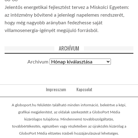
Jelentős energetikai fejlesztést tervez a Miskolci Egyetem:
az intézmény bővítené a jelenlegi napelemes rendszerét,
hogy még nagyobb arányban fedezhesse saját
villamosenergia-igényét megújuló forrásból.
ARCHÍVUM
Archívum
Impresszum
Kapcsolat
A globoport.hu felületén található minden információ, beleértve a képi,
grafikai megjelenítést, az oldalak szerkezetét a GloboPort Média
kizárólagos tulajdona. Mindennemű továbbszolgáltatás,
továbbértékesítés, egészében vagy részleteiben az újraközlés kizárólag a
GloboPort Média előzetes írásbeli hozzájárulásával lehetséges.