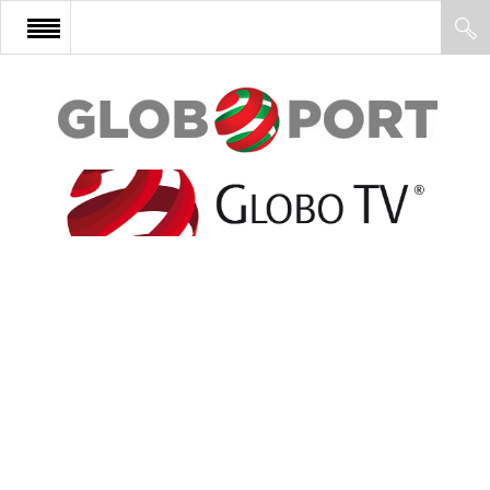
FŐOLDAL
AFRIKA
EURÓPA
ÁZSIA
ÉSZAK-AMERIKA
LATIN-AMERIKA