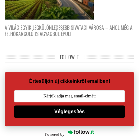
A VILÁG EGYIK LEGKÜLÖNLEGESEBB SIVATAGI VÁROSA – AHOL MÉG A
FELHŐKARCOLÓ IS AGYAGBÓL ÉPÜLT
FOLLOW.IT
Értesüljön új cikkeinkről emailben!
Véglegesítés
Powered by