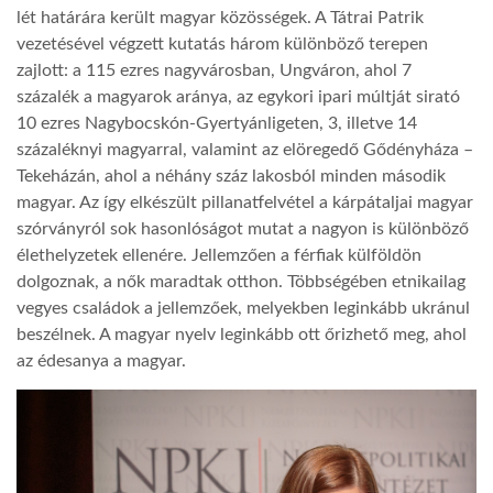
lét határára került magyar közösségek. A Tátrai Patrik
vezetésével végzett kutatás három különböző terepen
zajlott: a 115 ezres nagyvárosban, Ungváron, ahol 7
százalék a magyarok aránya, az egykori ipari múltját sirató
10 ezres Nagybocskón-Gyertyánligeten, 3, illetve 14
százaléknyi magyarral, valamint az elöregedő Gődényháza –
Tekeházán, ahol a néhány száz lakosból minden második
magyar. Az így elkészült pillanatfelvétel a kárpátaljai magyar
szórványról sok hasonlóságot mutat a nagyon is különböző
élethelyzetek ellenére. Jellemzően a férfiak külföldön
dolgoznak, a nők maradtak otthon. Többségében etnikailag
vegyes családok a jellemzőek, melyekben leginkább ukránul
beszélnek. A magyar nyelv leginkább ott őrizhető meg, ahol
az édesanya a magyar.