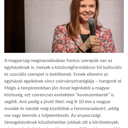
A magyarság megmaradásában fontos szerepük van az
egyházaknak is, melyek a közösségformáláson túl kulturális
és szociális szerepet is betöltenek. Ennek ellenére az
egyházak egyikének sincs szórványstratégiája – hangzott el.
Mégis a templomokban jön össze leginkább a magyar
közösség, ezt szerencsés esetekben “kovászemberek” is
segítik. Ami pedig a jövőt illeti: míg 8-10 éve a magyar
óvodák és iskolák még küzdöttek a fennmaradásért, addig
ma nagy bennük a túljelentkezés. Az anyaországi
támogatásoknak köszönhetően jobbak ott a körülmények,