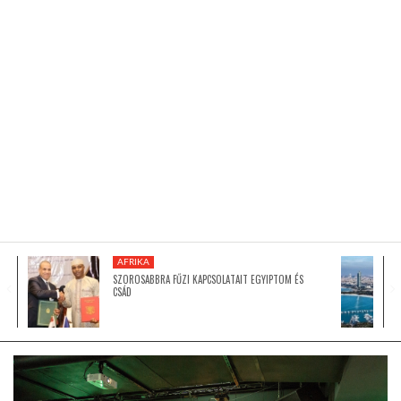
KÖZEL-KELET
AUSZTRÁLIA
A VILÁG ITTHON
MÉDIA
AFRIKA
SZOROSABBRA FŰZI KAPCSOLATAIT EGYIPTOM ÉS
CSÁD
GLOBOTV BP
HÍR3D