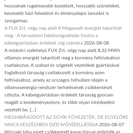
hosszának rugalmasabb kezelését, hosszabb szüneteket,
kevesebb házi feladatot és élményalapú tanulást is
szorgalmaz.
A FUX Zrt. négy nap alatt 8 Megawatt energiát takarított
meg - A társadalmi felelősségvállalás fontos a
kábelgyártásban érdekelt cég számára
2026-08-08
A miskolci székhelyű FUX Zrt. négy nap alatt 8,32 MWh
villamos energiát takarított meg a kormány felhívásához
csatlakozva. A szabad és szigetelt vezetékek gyártásával
foglalkozó társaság csatlakozott a kormány azon
felhívásához, amely az országos hőhullám idején a
villamosenergia-rendszer terhelésének csökkentését
célozta. A kábelgyártásban érdekelt társaság gyorsan
reagált a kezdeményezésre, és több olyan intézkedést
vezetett be, […]
MEGHIBÁSODOTT AZ EGYIK FŐVEZETÉK, DE EGYELŐRE
NINCS VESZÉLYBEN ÓZD IVÓVÍZELLÁTÁSA
2026-08-07
Műszaki hiba miatt csökkentett kapacitással működik az