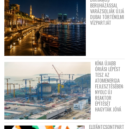
BERUHÁZÁSSAL
VARÁZSOLJÁK ÚJJÁ
DUBAI TÖRTÉNELMI
VÍZPARTJÁT
KÍNA ÚJABB
ÓRIÁSI LÉPÉST
TESZ AZ
ATOMENERGIA
FEJLESZTÉSÉBEN:
NYOLC ÚJ
REAKTOR
ÉPÍTÉSÉT
HAGYTÁK JÓVÁ
ELEFÁNTCSONTPART