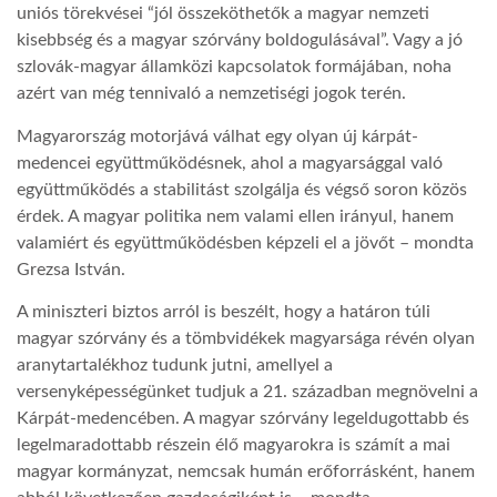
uniós törekvései “jól összeköthetők a magyar nemzeti
kisebbség és a magyar szórvány boldogulásával”. Vagy a jó
szlovák-magyar államközi kapcsolatok formájában, noha
azért van még tennivaló a nemzetiségi jogok terén.
Magyarország motorjává válhat egy olyan új kárpát-
medencei együttműködésnek, ahol a magyarsággal való
együttműködés a stabilitást szolgálja és végső soron közös
érdek. A magyar politika nem valami ellen irányul, hanem
valamiért és együttműködésben képzeli el a jövőt – mondta
Grezsa István.
A miniszteri biztos arról is beszélt, hogy a határon túli
magyar szórvány és a tömbvidékek magyarsága révén olyan
aranytartalékhoz tudunk jutni, amellyel a
versenyképességünket tudjuk a 21. században megnövelni a
Kárpát-medencében. A magyar szórvány legeldugottabb és
legelmaradottabb részein élő magyarokra is számít a mai
magyar kormányzat, nemcsak humán erőforrásként, hanem