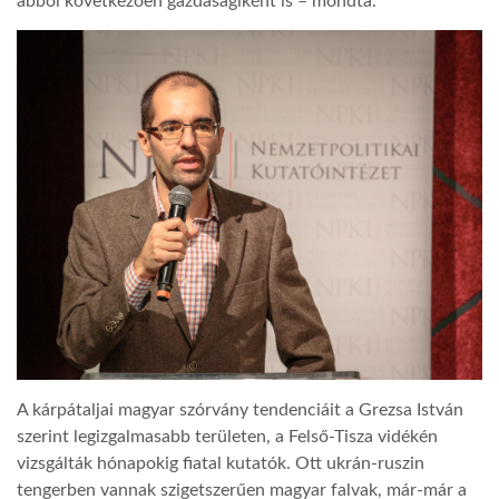
abból következően gazdaságiként is – mondta.
A kárpátaljai magyar szórvány tendenciáit a Grezsa István
szerint legizgalmasabb területen, a Felső-Tisza vidékén
vizsgálták hónapokig fiatal kutatók. Ott ukrán-ruszin
tengerben vannak szigetszerűen magyar falvak, már-már a