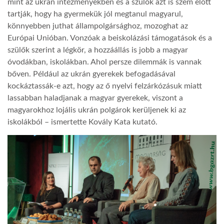
mint az ukrán intézményekben és a szülők azt is szem előtt
tartják, hogy ha gyermekük jól megtanul magyarul,
könnyebben juthat állampolgársághoz, mozoghat az
Európai Unióban. Vonzóak a beiskolázási támogatások és a
szülők szerint a légkör, a hozzáállás is jobb a magyar
óvodákban, iskolákban. Ahol persze dilemmák is vannak
bőven. Például az ukrán gyerekek befogadásával
kockáztassák-e azt, hogy az ő nyelvi felzárkózásuk miatt
lassabban haladjanak a magyar gyerekek, viszont a
magyarokhoz lojális ukrán polgárok kerüljenek ki az
iskolákból – ismertette Kovály Kata kutató.