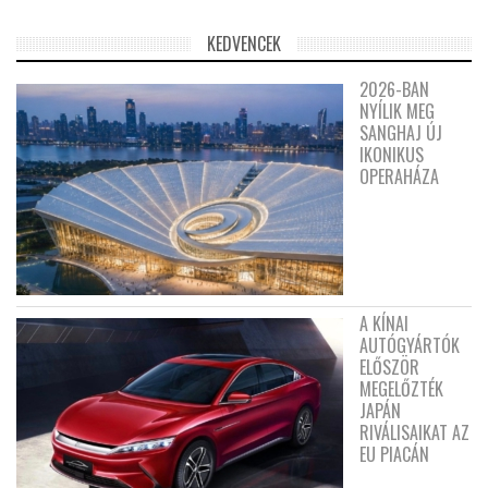
KEDVENCEK
2026-BAN
NYÍLIK MEG
SANGHAJ ÚJ
IKONIKUS
OPERAHÁZA
A KÍNAI
AUTÓGYÁRTÓK
ELŐSZÖR
MEGELŐZTÉK
JAPÁN
RIVÁLISAIKAT AZ
EU PIACÁN