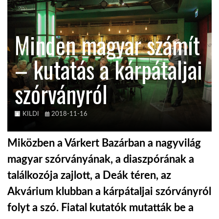
TROPICALMAGAZIN
Minden magyar számít
GLOBOTV
– kutatás a kárpátaljai
szórványról
AFRIKA TUDÁSTÁR
A NAP SZÉPE
KILDI
2018-11-16
Miközben a Várkert Bazárban a nagyvilág
LINKTR.EE
magyar szórványának, a diaszpórának a
találkozója zajlott, a Deák téren, az
GLOBOZSARU
Akvárium klubban a kárpátaljai szórványról
folyt a szó. Fiatal kutatók mutatták be a
DOBRAVERO.HU