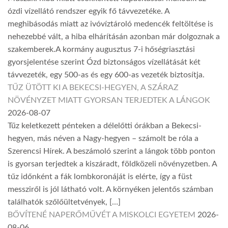
ózdi vízellátó rendszer egyik fő távvezetéke. A
meghibásodás miatt az ivóvíztároló medencék feltöltése is
nehezebbé vált, a hiba elhárításán azonban már dolgoznak a
szakemberek.A kormány augusztus 7-i hőségriasztási
gyorsjelentése szerint Ózd biztonságos vízellátását két
távvezeték, egy 500-as és egy 600-as vezeték biztosítja.
TŰZ ÜTÖTT KI A BEKECSI-HEGYEN, A SZÁRAZ
NÖVÉNYZET MIATT GYORSAN TERJEDTEK A LÁNGOK
2026-08-07
Tűz keletkezett pénteken a délelőtti órákban a Bekecsi-
hegyen, más néven a Nagy-hegyen – számolt be róla a
Szerencsi Hírek. A beszámoló szerint a lángok több ponton
is gyorsan terjedtek a kiszáradt, földközeli növényzetben. A
tűz időnként a fák lombkoronáját is elérte, így a füst
messziről is jól látható volt. A környéken jelentős számban
találhatók szőlőültetvények, […]
BŐVÍTENÉ NAPERŐMŰVÉT A MISKOLCI EGYETEM
2026-
08-06