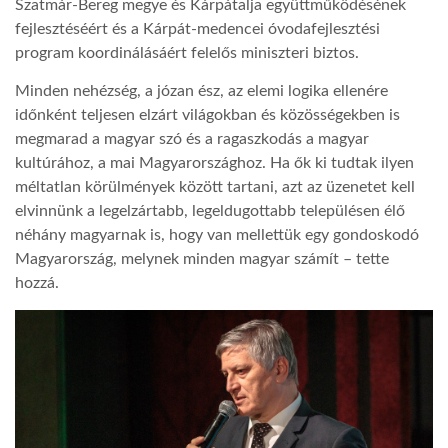
Szatmár-Bereg megye és Kárpátalja együttműködésének
fejlesztéséért és a Kárpát-medencei óvodafejlesztési
program koordinálásáért felelős miniszteri biztos.
Minden nehézség, a józan ész, az elemi logika ellenére
időnként teljesen elzárt világokban és közösségekben is
megmarad a magyar szó és a ragaszkodás a magyar
kultúrához, a mai Magyarországhoz. Ha ők ki tudtak ilyen
méltatlan körülmények között tartani, azt az üzenetet kell
elvinnünk a legelzártabb, legeldugottabb településen élő
néhány magyarnak is, hogy van mellettük egy gondoskodó
Magyarország, melynek minden magyar számít – tette
hozzá.