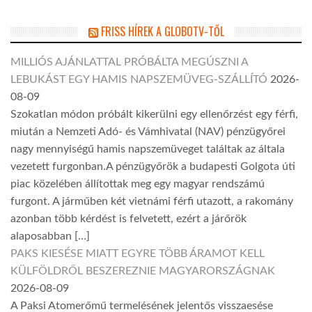
FRISS HÍREK A GLOBOTV-TŐL
MILLIÓS AJÁNLATTAL PRÓBÁLTA MEGÚSZNI A
LEBUKÁST EGY HAMIS NAPSZEMÜVEG-SZÁLLÍTÓ
2026-
08-09
Szokatlan módon próbált kikerülni egy ellenőrzést egy férfi,
miután a Nemzeti Adó- és Vámhivatal (NAV) pénzügyőrei
nagy mennyiségű hamis napszemüveget találtak az általa
vezetett furgonban.A pénzügyőrök a budapesti Golgota úti
piac közelében állítottak meg egy magyar rendszámú
furgont. A járműben két vietnámi férfi utazott, a rakomány
azonban több kérdést is felvetett, ezért a járőrök
alaposabban […]
PAKS KIESÉSE MIATT EGYRE TÖBB ÁRAMOT KELL
KÜLFÖLDRŐL BESZEREZNIE MAGYARORSZÁGNAK
2026-08-09
A Paksi Atomerőmű termelésének jelentős visszaesése