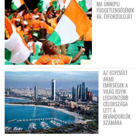
MA ÜNNEPLI
FÜGGETLENSÉGÉNEK
66. ÉVFORDULÓJÁT
AZ EGYESÜLT
ARAB
EMÍRSÉGEK A
VILÁG EGYIK
LEGVONZÓBB
CÉLORSZÁGA
LETT A
BEVÁNDORLÓK
SZÁMÁRA