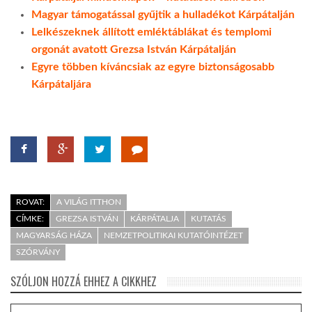
Magyar támogatással gyűjtik a hulladékot Kárpátalján
Lelkészeknek állított emléktáblákat és templomi
orgonát avatott Grezsa István Kárpátalján
Egyre többen kíváncsiak az egyre biztonságosabb
Kárpátaljára
ROVAT:
A VILÁG ITTHON
CÍMKE:
GREZSA ISTVÁN
KÁRPÁTALJA
KUTATÁS
MAGYARSÁG HÁZA
NEMZETPOLITIKAI KUTATÓINTÉZET
SZÓRVÁNY
SZÓLJON HOZZÁ EHHEZ A CIKKHEZ