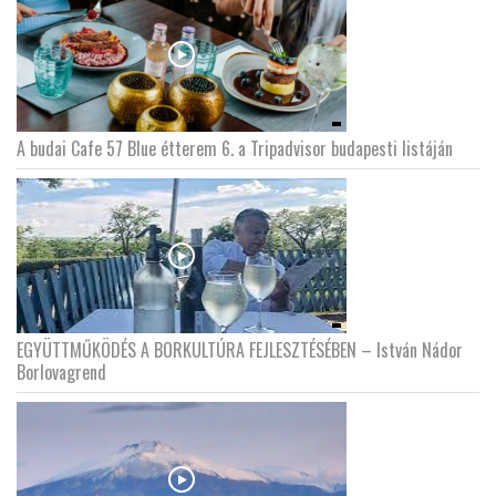
A budai Cafe 57 Blue étterem 6. a Tripadvisor budapesti listáján
EGYÜTTMŰKÖDÉS A BORKULTÚRA FEJLESZTÉSÉBEN – István Nádor
Borlovagrend