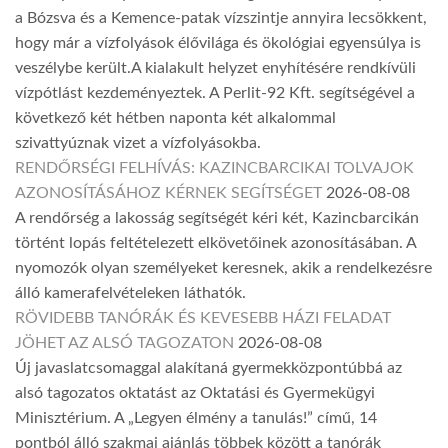
a Bózsva és a Kemence-patak vízszintje annyira lecsökkent,
hogy már a vízfolyások élővilága és ökológiai egyensúlya is
veszélybe került.A kialakult helyzet enyhítésére rendkívüli
vízpótlást kezdeményeztek. A Perlit-92 Kft. segítségével a
következő két hétben naponta két alkalommal
szivattyúznak vizet a vízfolyásokba.
RENDŐRSÉGI FELHÍVÁS: KAZINCBARCIKAI TOLVAJOK
AZONOSÍTÁSÁHOZ KÉRNEK SEGÍTSÉGET
2026-08-08
A rendőrség a lakosság segítségét kéri két, Kazincbarcikán
történt lopás feltételezett elkövetőinek azonosításában. A
nyomozók olyan személyeket keresnek, akik a rendelkezésre
álló kamerafelvételeken láthatók.
RÖVIDEBB TANÓRÁK ÉS KEVESEBB HÁZI FELADAT
JÖHET AZ ALSÓ TAGOZATON
2026-08-08
Új javaslatcsomaggal alakítaná gyermekközpontúbbá az
alsó tagozatos oktatást az Oktatási és Gyermekügyi
Minisztérium. A „Legyen élmény a tanulás!” című, 14
pontból álló szakmai ajánlás többek között a tanórák