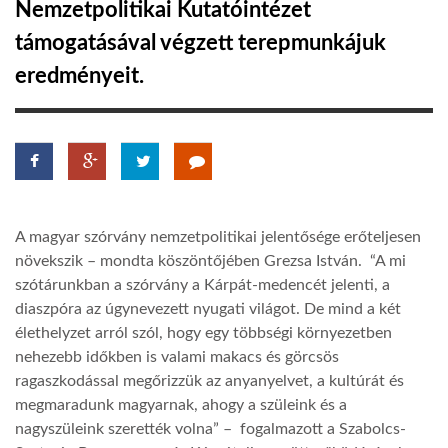
Nemzetpolitikai Kutatóintézet
támogatásával végzett terepmunkájuk
LATIMO.HU
eredményeit.
GLOBOBOOK
A magyar szórvány nemzetpolitikai jelentősége erőteljesen
növekszik – mondta köszöntőjében Grezsa István. “A mi
szótárunkban a szórvány a Kárpát-medencét jelenti, a
diaszpóra az úgynevezett nyugati világot. De mind a két
élethelyzet arról szól, hogy egy többségi környezetben
nehezebb időkben is valami makacs és görcsös
ragaszkodással megőrizzük az anyanyelvet, a kultúrát és
megmaradunk magyarnak, ahogy a szüleink és a
nagyszüleink szerették volna” – fogalmazott a Szabolcs-