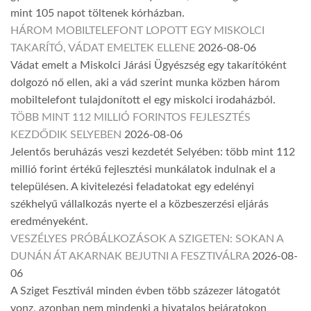
mint 105 napot töltenek kórházban.
HÁROM MOBILTELEFONT LOPOTT EGY MISKOLCI
TAKARÍTÓ, VÁDAT EMELTEK ELLENE
2026-08-06
Vádat emelt a Miskolci Járási Ügyészség egy takarítóként
dolgozó nő ellen, aki a vád szerint munka közben három
mobiltelefont tulajdonított el egy miskolci irodaházból.
TÖBB MINT 112 MILLIÓ FORINTOS FEJLESZTÉS
KEZDŐDIK SELYEBEN
2026-08-06
Jelentős beruházás veszi kezdetét Selyében: több mint 112
millió forint értékű fejlesztési munkálatok indulnak el a
településen. A kivitelezési feladatokat egy edelényi
székhelyű vállalkozás nyerte el a közbeszerzési eljárás
eredményeként.
VESZÉLYES PRÓBÁLKOZÁSOK A SZIGETEN: SOKAN A
DUNÁN ÁT AKARNAK BEJUTNI A FESZTIVÁLRA
2026-08-
06
A Sziget Fesztivál minden évben több százezer látogatót
vonz, azonban nem mindenki a hivatalos bejáratokon