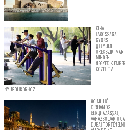
KÍNA
LAKOSSÁGA
GYORS
ÜTEMBEN
ÖREGSZIK: MÁR
MINDEN
NEGYEDIK EMBER
KÖZELÍT A
NYUGDÍJKORHOZ
80 MILLIÓ
DIRHAMOS
BERUHÁZÁSSAL
VARÁZSOLJÁK ÚJJÁ
DUBAI TÖRTÉNELMI