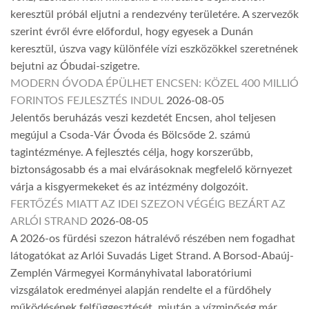
keresztül próbál eljutni a rendezvény területére. A szervezők
szerint évről évre előfordul, hogy egyesek a Dunán
keresztül, úszva vagy különféle vízi eszközökkel szeretnének
bejutni az Óbudai-szigetre.
MODERN ÓVODA ÉPÜLHET ENCSEN: KÖZEL 400 MILLIÓ
FORINTOS FEJLESZTÉS INDUL
2026-08-05
Jelentős beruházás veszi kezdetét Encsen, ahol teljesen
megújul a Csoda-Vár Óvoda és Bölcsőde 2. számú
tagintézménye. A fejlesztés célja, hogy korszerűbb,
biztonságosabb és a mai elvárásoknak megfelelő környezet
várja a kisgyermekeket és az intézmény dolgozóit.
FERTŐZÉS MIATT AZ IDEI SZEZON VÉGÉIG BEZÁRT AZ
ARLÓI STRAND
2026-08-05
A 2026-os fürdési szezon hátralévő részében nem fogadhat
látogatókat az Arlói Suvadás Liget Strand. A Borsod-Abaúj-
Zemplén Vármegyei Kormányhivatal laboratóriumi
vizsgálatok eredményei alapján rendelte el a fürdőhely
működésének felfüggesztését, miután a vízminőség már