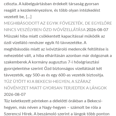
célozta. A kábelgyártásban érdekelt társaság gyorsan
reagált a kezdeményezésre, és több olyan intézkedést
vezetett be, […]
MEGHIBÁSODOTT AZ EGYIK FŐVEZETÉK, DE EGYELŐRE
NINCS VESZÉLYBEN ÓZD IVÓVÍZELLÁTÁSA
2026-08-07
Műszaki hiba miatt csökkentett kapacitással működik az
ózdi vízellátó rendszer egyik fő távvezetéke. A
meghibásodás miatt az ivóvíztároló medencék feltöltése is
nehezebbé vált, a hiba elhárításán azonban már dolgoznak a
szakemberek.A kormány augusztus 7-i hőségriasztási
gyorsjelentése szerint Ózd biztonságos vízellátását két
távvezeték, egy 500-as és egy 600-as vezeték biztosítja.
TŰZ ÜTÖTT KI A BEKECSI-HEGYEN, A SZÁRAZ
NÖVÉNYZET MIATT GYORSAN TERJEDTEK A LÁNGOK
2026-08-07
Tűz keletkezett pénteken a délelőtti órákban a Bekecsi-
hegyen, más néven a Nagy-hegyen – számolt be róla a
Szerencsi Hírek. A beszámoló szerint a lángok több ponton