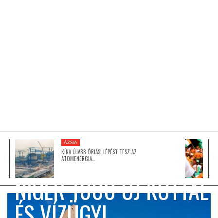
KÖZEL-KELET
AUSZTRÁLIA
A VILÁG ITTHON
MÉDIA
ÁZSIA
KÍNA ÚJABB ÓRIÁSI LÉPÉST TESZ AZ
ATOMENERGIA…
GLOBOTV BP
NIGER 1000 ÚJ KÚTTAL
ÉS VÍZÜGYI
HÍR3D