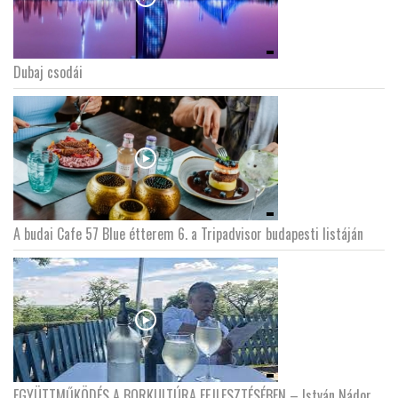
Dubaj csodái
A budai Cafe 57 Blue étterem 6. a Tripadvisor budapesti listáján
EGYÜTTMŰKÖDÉS A BORKULTÚRA FEJLESZTÉSÉBEN – István Nádor