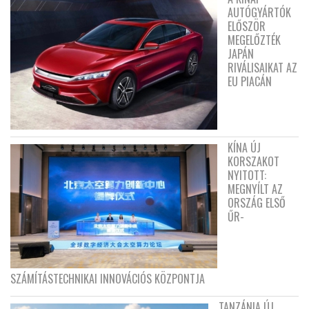
AUTÓGYÁRTÓK
ELŐSZÖR
MEGELŐZTÉK
JAPÁN
RIVÁLISAIKAT AZ
EU PIACÁN
KÍNA ÚJ
KORSZAKOT
NYITOTT:
MEGNYÍLT AZ
ORSZÁG ELSŐ
ŰR-
SZÁMÍTÁSTECHNIKAI INNOVÁCIÓS KÖZPONTJA
TANZÁNIA ÚJ