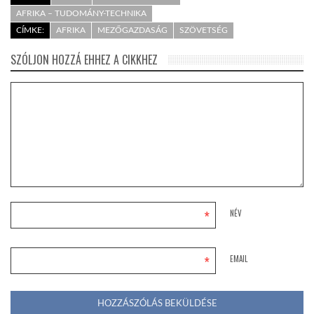
AFRIKA – TUDOMÁNY-TECHNIKA
CÍMKE:
AFRIKA
MEZŐGAZDASÁG
SZÖVETSÉG
SZÓLJON HOZZÁ EHHEZ A CIKKHEZ
*
NÉV
*
EMAIL