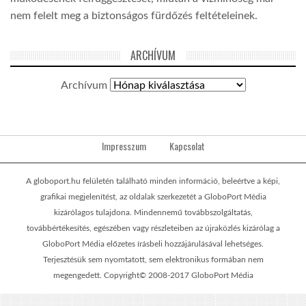
nem felelt meg a biztonságos fürdőzés feltételeinek.
ARCHÍVUM
Archívum
Impresszum
Kapcsolat
A globoport.hu felületén található minden információ, beleértve a képi,
grafikai megjelenítést, az oldalak szerkezetét a GloboPort Média
kizárólagos tulajdona. Mindennemű továbbszolgáltatás,
továbbértékesítés, egészében vagy részleteiben az újraközlés kizárólag a
GloboPort Média előzetes írásbeli hozzájárulásával lehetséges.
Terjesztésük sem nyomtatott, sem elektronikus formában nem
megengedett. Copyright© 2008-2017 GloboPort Média