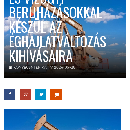
BERUHÁZÁSOKKAL
TROPICALMAGAZIN
KÉSZÜL AZ
GLOBOTV
ÉGHAJLATVÁLTOZÁS
KIHÍVÁSAIRA
AFRIKA TUDÁSTÁR
A NAP SZÉPE
KONYECSNI ERIKA
2026-05-28
LINKTR.EE
GLOBOZSARU
DOBRAVERO.HU