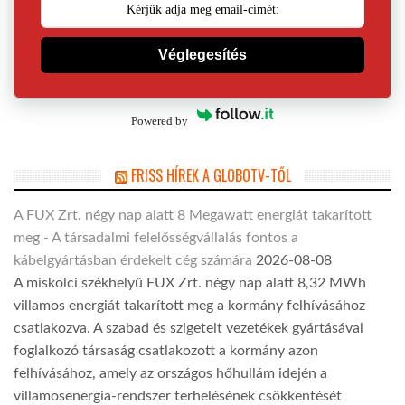
Véglegesítés
Powered by
FRISS HÍREK A GLOBOTV-TŐL
A FUX Zrt. négy nap alatt 8 Megawatt energiát takarított
meg - A társadalmi felelősségvállalás fontos a
kábelgyártásban érdekelt cég számára
2026-08-08
A miskolci székhelyű FUX Zrt. négy nap alatt 8,32 MWh
villamos energiát takarított meg a kormány felhívásához
csatlakozva. A szabad és szigetelt vezetékek gyártásával
foglalkozó társaság csatlakozott a kormány azon
felhívásához, amely az országos hőhullám idején a
villamosenergia-rendszer terhelésének csökkentését