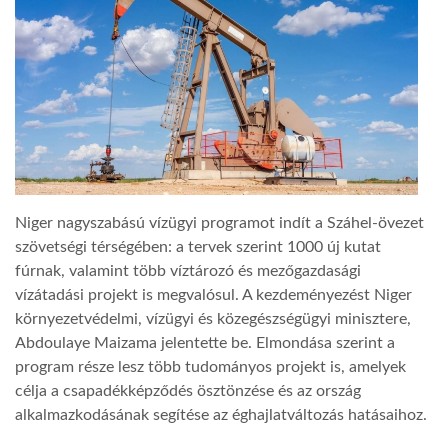
LATIMO.HU
GLOBOBOOK
Niger nagyszabású vízügyi programot indít a Száhel-övezet
szövetségi térségében: a tervek szerint 1000 új kutat
fúrnak, valamint több víztározó és mezőgazdasági
vízátadási projekt is megvalósul. A kezdeményezést Niger
környezetvédelmi, vízügyi és közegészségügyi minisztere,
Abdoulaye Maizama jelentette be. Elmondása szerint a
program része lesz több tudományos projekt is, amelyek
célja a csapadékképződés ösztönzése és az ország
alkalmazkodásának segítése az éghajlatváltozás hatásaihoz.