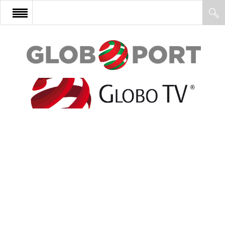
FŐOLDAL
AFRIKA
EURÓPA
ÁZSIA
ÉSZAK-AMERIKA
LATIN-AMERIKA