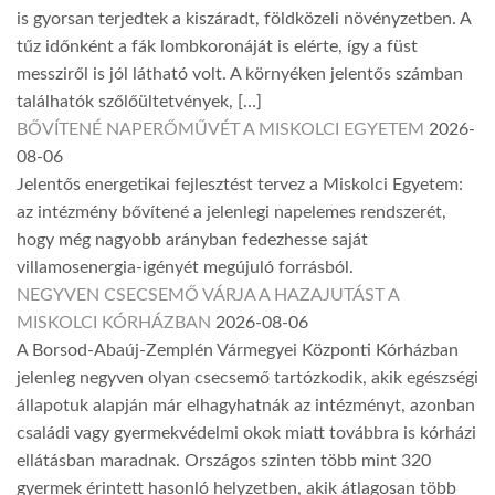
is gyorsan terjedtek a kiszáradt, földközeli növényzetben. A
tűz időnként a fák lombkoronáját is elérte, így a füst
messziről is jól látható volt. A környéken jelentős számban
találhatók szőlőültetvények, […]
BŐVÍTENÉ NAPERŐMŰVÉT A MISKOLCI EGYETEM
2026-
08-06
Jelentős energetikai fejlesztést tervez a Miskolci Egyetem:
az intézmény bővítené a jelenlegi napelemes rendszerét,
hogy még nagyobb arányban fedezhesse saját
villamosenergia-igényét megújuló forrásból.
NEGYVEN CSECSEMŐ VÁRJA A HAZAJUTÁST A
MISKOLCI KÓRHÁZBAN
2026-08-06
A Borsod-Abaúj-Zemplén Vármegyei Központi Kórházban
jelenleg negyven olyan csecsemő tartózkodik, akik egészségi
állapotuk alapján már elhagyhatnák az intézményt, azonban
családi vagy gyermekvédelmi okok miatt továbbra is kórházi
ellátásban maradnak. Országos szinten több mint 320
gyermek érintett hasonló helyzetben, akik átlagosan több