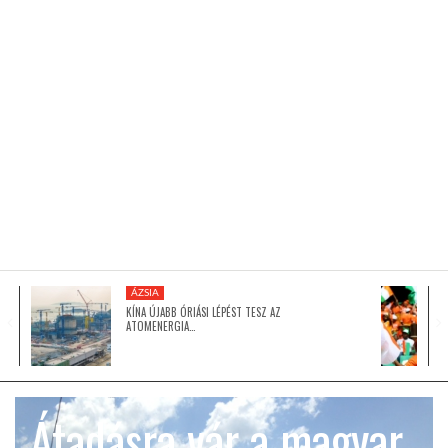
KÖZEL-KELET
AUSZTRÁLIA
A VILÁG ITTHON
MÉDIA
ÁZSIA
KÍNA ÚJABB ÓRIÁSI LÉPÉST TESZ AZ
ATOMENERGIA…
GLOBOTV BP
Átadásra vár a magyar
HÍR3D