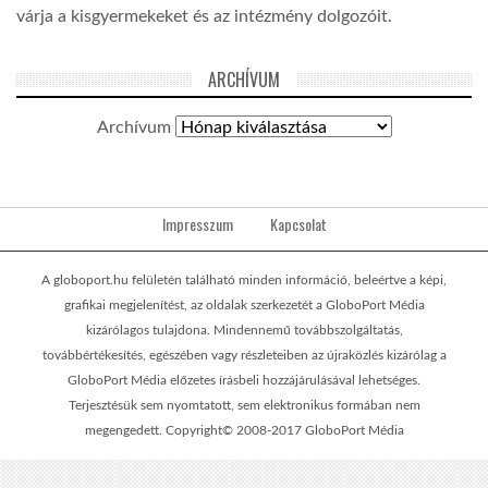
várja a kisgyermekeket és az intézmény dolgozóit.
ARCHÍVUM
Archívum
Impresszum
Kapcsolat
A globoport.hu felületén található minden információ, beleértve a képi,
grafikai megjelenítést, az oldalak szerkezetét a GloboPort Média
kizárólagos tulajdona. Mindennemű továbbszolgáltatás,
továbbértékesítés, egészében vagy részleteiben az újraközlés kizárólag a
GloboPort Média előzetes írásbeli hozzájárulásával lehetséges.
Terjesztésük sem nyomtatott, sem elektronikus formában nem
megengedett. Copyright© 2008-2017 GloboPort Média