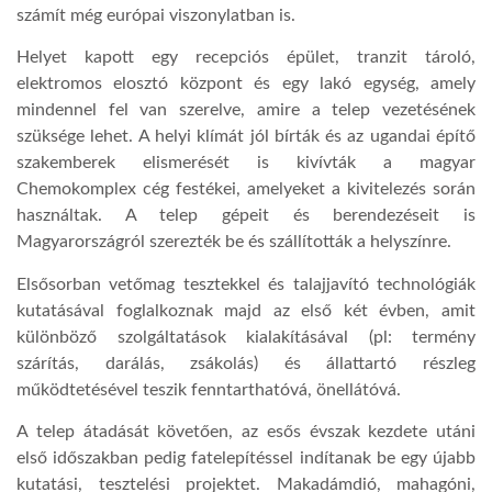
számít még európai viszonylatban is.
Helyet kapott egy recepciós épület, tranzit tároló,
elektromos elosztó központ és egy lakó egység, amely
mindennel fel van szerelve, amire a telep vezetésének
szüksége lehet. A helyi klímát jól bírták és az ugandai építő
szakemberek elismerését is kivívták a magyar
Chemokomplex cég festékei, amelyeket a kivitelezés során
használtak. A telep gépeit és berendezéseit is
Magyarországról szerezték be és szállították a helyszínre.
Elsősorban vetőmag tesztekkel és talajjavító technológiák
kutatásával foglalkoznak majd az első két évben, amit
különböző szolgáltatások kialakításával (pl: termény
szárítás, darálás, zsákolás) és állattartó részleg
működtetésével teszik fenntarthatóvá, önellátóvá.
A telep átadását követően, az esős évszak kezdete utáni
első időszakban pedig fatelepítéssel indítanak be egy újabb
kutatási, tesztelési projektet. Makadámdió, mahagóni,