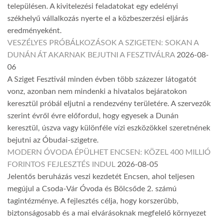
településen. A kivitelezési feladatokat egy edelényi
székhelyű vállalkozás nyerte el a közbeszerzési eljárás
eredményeként.
VESZÉLYES PRÓBÁLKOZÁSOK A SZIGETEN: SOKAN A
DUNÁN ÁT AKARNAK BEJUTNI A FESZTIVÁLRA
2026-08-
06
A Sziget Fesztivál minden évben több százezer látogatót
vonz, azonban nem mindenki a hivatalos bejáratokon
keresztül próbál eljutni a rendezvény területére. A szervezők
szerint évről évre előfordul, hogy egyesek a Dunán
keresztül, úszva vagy különféle vízi eszközökkel szeretnének
bejutni az Óbudai-szigetre.
MODERN ÓVODA ÉPÜLHET ENCSEN: KÖZEL 400 MILLIÓ
FORINTOS FEJLESZTÉS INDUL
2026-08-05
Jelentős beruházás veszi kezdetét Encsen, ahol teljesen
megújul a Csoda-Vár Óvoda és Bölcsőde 2. számú
tagintézménye. A fejlesztés célja, hogy korszerűbb,
biztonságosabb és a mai elvárásoknak megfelelő környezet