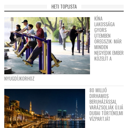
HETI TOPLISTA
KÍNA
LAKOSSÁGA
GYORS
ÜTEMBEN
ÖREGSZIK: MÁR
MINDEN
NEGYEDIK EMBER
KÖZELÍT A
NYUGDÍJKORHOZ
80 MILLIÓ
DIRHAMOS
BERUHÁZÁSSAL
VARÁZSOLJÁK ÚJJÁ
DUBAI TÖRTÉNELMI
VÍZPARTJÁT