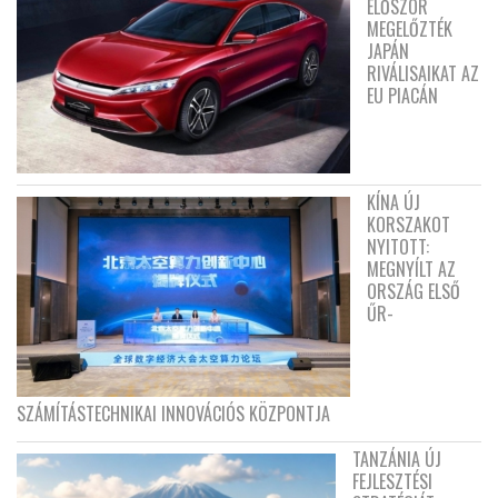
ELŐSZÖR
MEGELŐZTÉK
JAPÁN
RIVÁLISAIKAT AZ
EU PIACÁN
KÍNA ÚJ
KORSZAKOT
NYITOTT:
MEGNYÍLT AZ
ORSZÁG ELSŐ
ŰR-
SZÁMÍTÁSTECHNIKAI INNOVÁCIÓS KÖZPONTJA
TANZÁNIA ÚJ
FEJLESZTÉSI