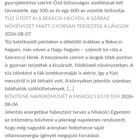
gyorsjelentése szerint Ózd biztonságos vízellátását két
távvezeték, egy 500-as és egy 600-as vezeték biztosítja.
TŰZ ÜTÖTT KI A BEKECSI-HEGYEN, A SZÁRAZ
NÖVÉNYZET MIATT GYORSAN TERJEDTEK A LÁNGOK
2026-08-07
Tűz keletkezett pénteken a délelőtti órákban a Bekecsi-
hegyen, más néven a Nagy-hegyen – számolt be róla a
Szerencsi Hírek. A beszámoló szerint a lángok több ponton
is gyorsan terjedtek a kiszáradt, földközeli növényzetben. A
tűz időnként a fák lombkoronáját is elérte, így a füst
messziről is jól látható volt. A környéken jelentős számban
találhatók szőlőültetvények, […]
BŐVÍTENÉ NAPERŐMŰVÉT A MISKOLCI EGYETEM
2026-
08-06
Jelentős energetikai fejlesztést tervez a Miskolci Egyetem:
az intézmény bővítené a jelenlegi napelemes rendszerét,
hogy még nagyobb arányban fedezhesse saját
villamosenergia-igényét megújuló forrásból.