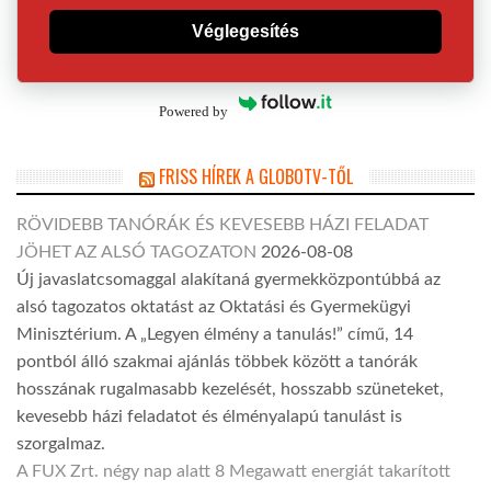
Véglegesítés
Powered by
FRISS HÍREK A GLOBOTV-TŐL
RÖVIDEBB TANÓRÁK ÉS KEVESEBB HÁZI FELADAT
JÖHET AZ ALSÓ TAGOZATON
2026-08-08
Új javaslatcsomaggal alakítaná gyermekközpontúbbá az
alsó tagozatos oktatást az Oktatási és Gyermekügyi
Minisztérium. A „Legyen élmény a tanulás!” című, 14
pontból álló szakmai ajánlás többek között a tanórák
hosszának rugalmasabb kezelését, hosszabb szüneteket,
kevesebb házi feladatot és élményalapú tanulást is
szorgalmaz.
A FUX Zrt. négy nap alatt 8 Megawatt energiát takarított