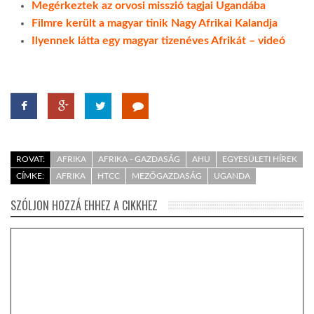
Megérkeztek az orvosi misszió tagjai Ugandába
Filmre került a magyar tinik Nagy Afrikai Kalandja
Ilyennek látta egy magyar tizenéves Afrikát – videó
ROVAT:
AFRIKA
AFRIKA - GAZDASÁG
AHU
EGYESÜLETI HÍREK
CÍMKE:
AFRIKA
HTCC
MEZŐGAZDASÁG
UGANDA
SZÓLJON HOZZÁ EHHEZ A CIKKHEZ