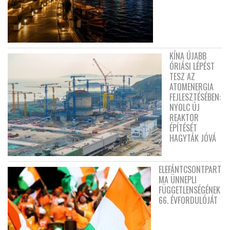
KÍNA ÚJABB
ÓRIÁSI LÉPÉST
TESZ AZ
ATOMENERGIA
FEJLESZTÉSÉBEN:
NYOLC ÚJ
REAKTOR
ÉPÍTÉSÉT
HAGYTÁK JÓVÁ
ELEFÁNTCSONTPART
MA ÜNNEPLI
FÜGGETLENSÉGÉNEK
66. ÉVFORDULÓJÁT