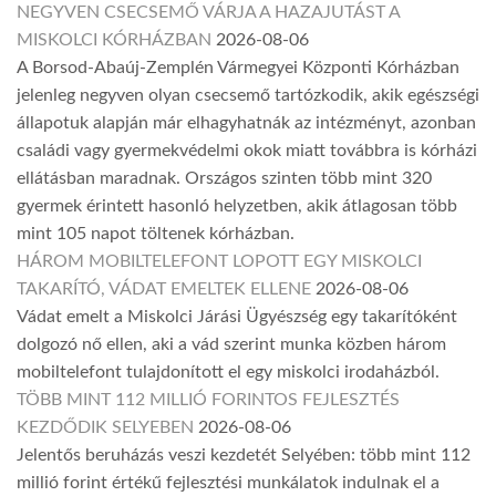
NEGYVEN CSECSEMŐ VÁRJA A HAZAJUTÁST A
MISKOLCI KÓRHÁZBAN
2026-08-06
A Borsod-Abaúj-Zemplén Vármegyei Központi Kórházban
jelenleg negyven olyan csecsemő tartózkodik, akik egészségi
állapotuk alapján már elhagyhatnák az intézményt, azonban
családi vagy gyermekvédelmi okok miatt továbbra is kórházi
ellátásban maradnak. Országos szinten több mint 320
gyermek érintett hasonló helyzetben, akik átlagosan több
mint 105 napot töltenek kórházban.
HÁROM MOBILTELEFONT LOPOTT EGY MISKOLCI
TAKARÍTÓ, VÁDAT EMELTEK ELLENE
2026-08-06
Vádat emelt a Miskolci Járási Ügyészség egy takarítóként
dolgozó nő ellen, aki a vád szerint munka közben három
mobiltelefont tulajdonított el egy miskolci irodaházból.
TÖBB MINT 112 MILLIÓ FORINTOS FEJLESZTÉS
KEZDŐDIK SELYEBEN
2026-08-06
Jelentős beruházás veszi kezdetét Selyében: több mint 112
millió forint értékű fejlesztési munkálatok indulnak el a