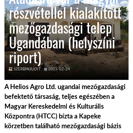
részvétellel kialakított
TROPICALMAGAZIN
mezőgazdasági telep
GLOBOTV
Ugandában (helyszíni
riport)
AFRIKA TUDÁSTÁR
A NAP SZÉPE
SZERBINJUDIT
2015-02-24
A Helios Agro Ltd. ugandai mezőgazdasági
LINKTR.EE
befektető társaság, teljes egészében a
Magyar Kereskedelmi és Kulturális
GLOBOZSARU
Központra (HTCC) bízta a Kapeke
körzetben található mezőgazdasági bázis
DOBRAVERO.HU