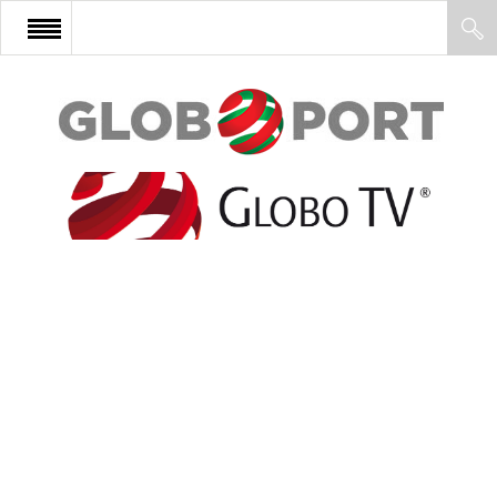
FŐOLDAL
AFRIKA
EURÓPA
ÁZSIA
ÉSZAK-AMERIKA
LATIN-AMERIKA