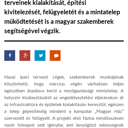
terveinek kialakítását, építési
kivitelezését, felügyeletét és a mintatelep
LATIMO.HU
működtetését is a magyar szakemberek
segítségével végzik.
GLOBOBOOK
Hazai ipari tervező cégek, szakemberek munkájának
köszönhető, hogy március végén várhatóan teljes
egészében átadásra kerül a mezőgazdasági mintatelep. A
helyszín kiválasztásától az engedélyeztetési eljárásokon át
az infrastruktúra és épületek kialakításán keresztül, egészen
a telep gépesítéséig mindent a kampalai „Magyar Ház”
szervezett és felügyelt. A projekt első fázisa mindösszesen
nyolc hónapot vett igénybe, ami lenyűgöző sebességnek