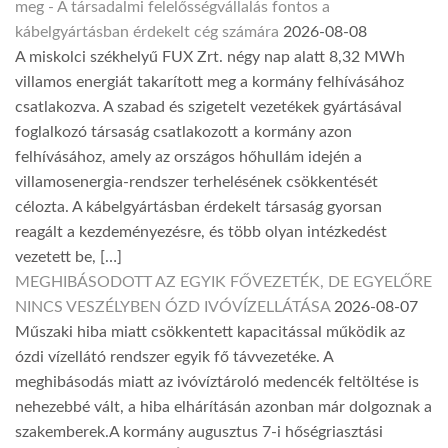
meg - A társadalmi felelősségvállalás fontos a
kábelgyártásban érdekelt cég számára
2026-08-08
A miskolci székhelyű FUX Zrt. négy nap alatt 8,32 MWh
villamos energiát takarított meg a kormány felhívásához
csatlakozva. A szabad és szigetelt vezetékek gyártásával
foglalkozó társaság csatlakozott a kormány azon
felhívásához, amely az országos hőhullám idején a
villamosenergia-rendszer terhelésének csökkentését
célozta. A kábelgyártásban érdekelt társaság gyorsan
reagált a kezdeményezésre, és több olyan intézkedést
vezetett be, […]
MEGHIBÁSODOTT AZ EGYIK FŐVEZETÉK, DE EGYELŐRE
NINCS VESZÉLYBEN ÓZD IVÓVÍZELLÁTÁSA
2026-08-07
Műszaki hiba miatt csökkentett kapacitással működik az
ózdi vízellátó rendszer egyik fő távvezetéke. A
meghibásodás miatt az ivóvíztároló medencék feltöltése is
nehezebbé vált, a hiba elhárításán azonban már dolgoznak a
szakemberek.A kormány augusztus 7-i hőségriasztási