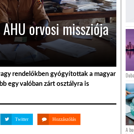
 AHU orvosi missziója
 vagy rendelőkben gyógyítottak a magyar
Duba
 egy valóban zárt osztályra is
Twitter
Hozzászólás
A bu