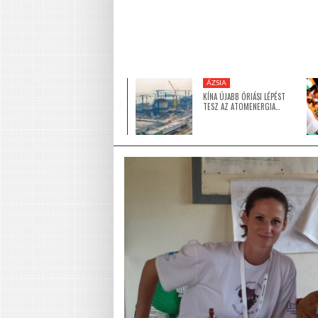
KÖZEL-KELET
ÁZSIA
5 MILLIÓ DOLLÁRRAL
KÍNA ÚJABB ÓRIÁSI LÉPÉST
TÁMOGATJA AZ EGYESÜLT
TESZ AZ ATOMENERGIA…
ARAB…