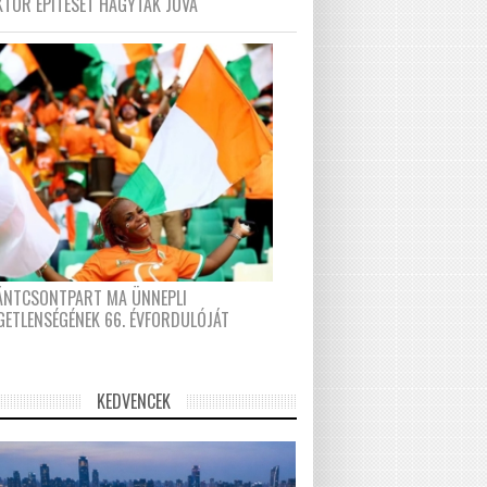
KTOR ÉPÍTÉSÉT HAGYTÁK JÓVÁ
FÁNTCSONTPART MA ÜNNEPLI
GETLENSÉGÉNEK 66. ÉVFORDULÓJÁT
KEDVENCEK