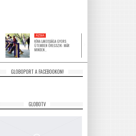
ÁZSIA
KÖZEL-KELET
KÍNA LAKOSSÁGA GYORS
A HAGYOMÁNY ÉS A 
ÜTEMBEN ÖREGSZIK: MÁR
ÉPÍTÉSZET TALÁLKOZ
MINDEN…
GLOBOPORT A FACEBOOKON!
GLOBOTV