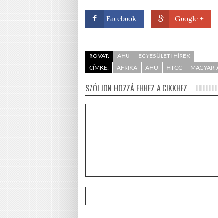
Facebook
Google +
ROVAT:
AHU
EGYESÜLETI HÍREK
CÍMKE:
AFRIKA
AHU
HTCC
MAGYAR 
SZÓLJON HOZZÁ EHHEZ A CIKKHEZ