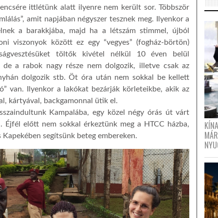
ncsére ittlétünk alatt ilyenre nem került sor. Többször
mlálás”, amit napjában négyszer tesznek meg. Ilyenkor a
elnek a barakkjába, majd ha a létszám stimmel, újból
ni viszonyok között ez egy “vegyes” (fogház-börtön)
ságvesztésüket töltők kivétel nélkül 10 éven belül
, de a rabok nagy része nem dolgozik, illetve csak az
nyhán dolgozik stb. Öt óra után nem sokkal be kellett
” van. Ilyenkor a lakókat bezárják körleteikbe, akik az
l, kártyával, backga
monnal ütik el.
sszaindultunk Kampalába, egy közel négy órás út várt
KÍN
. Éjfél előtt nem sokkal érkeztünk meg a HTCC házba,
MÁR
s Kapekében segítsünk beteg embereken.
NYU