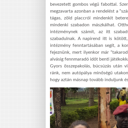
bevezetett gombos végű fabottal. Szere
megzavarta azonban a rendelést a “szá
tágas, zöld placcról mindenkit beter
mindenki szabadon mászkálhat. Ottho
intézménynek számít, az itt szabad
szabadulnak. A napirend itt is kötött
intézmény fenntartásában segít, a ko
fejeznünk, mert ilyenkor már “takarodó
alvásig fennmaradó időt benti játékokka
Gyors összepakolás, búcsúzás után vi
ránk, nem autópálya minőségű utakon
hogy aztán másnap tovább induljunk é