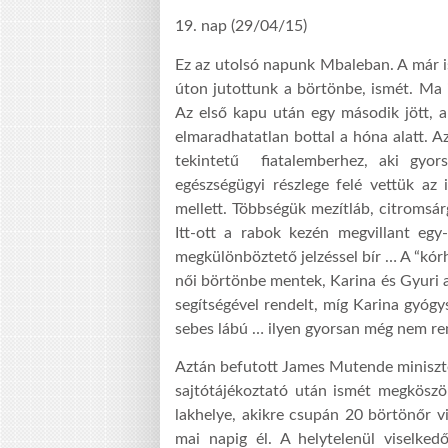
19. nap (29/04/15)
Ez az utolsó napunk Mbaleban. A már i
úton jutottunk a börtönbe, ismét. Ma 
Az első kapu után egy második jött, 
elmaradhatatlan bottal a hóna alatt. Az
tekintetű fiatalemberhez, aki gyo
egészségügyi részlege felé vettük az
mellett. Többségük mezítláb, citromsá
Itt-ott a rabok kezén megvillant egy
megkülönböztető jelzéssel bír … A “kórh
női börtönbe mentek, Karina és Gyuri a
segítségével rendelt, míg Karina gyógys
sebes lábú … ilyen gyorsan még nem rend
Aztán befutott James Mutende miniszter
sajtótájékoztató után ismét megkösz
lakhelye, akikre csupán 20 börtönőr v
mai napig él. A helytelenül viselked