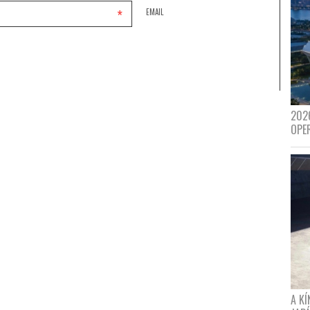
*
EMAIL
202
OPE
A K