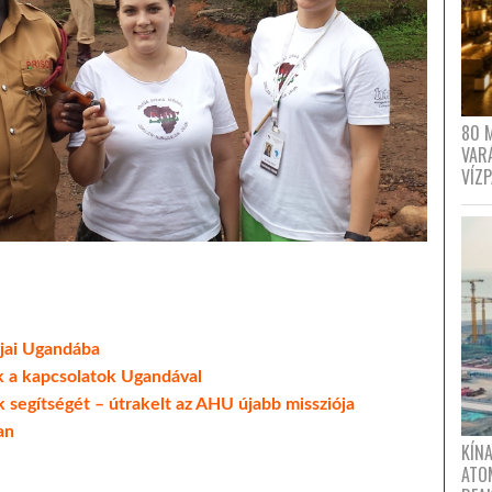
80 
VAR
VÍZ
gjai Ugandába
k a kapcsolatok Ugandával
 segítségét – útrakelt az AHU újabb missziója
an
KÍNA
ATO