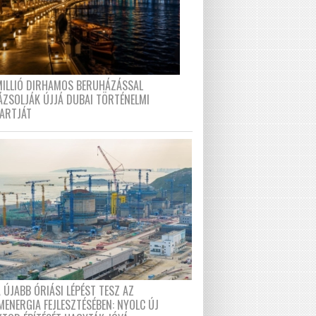
MILLIÓ DIRHAMOS BERUHÁZÁSSAL
ÁZSOLJÁK ÚJJÁ DUBAI TÖRTÉNELMI
PARTJÁT
 ÚJABB ÓRIÁSI LÉPÉST TESZ AZ
MENERGIA FEJLESZTÉSÉBEN: NYOLC ÚJ