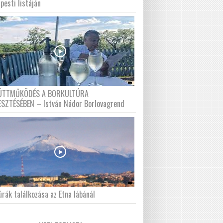
pesti listáján
ÜTTMŰKÖDÉS A BORKULTÚRA
ESZTÉSÉBEN – István Nádor Borlovagrend
́rák találkozása az Etna lábánál