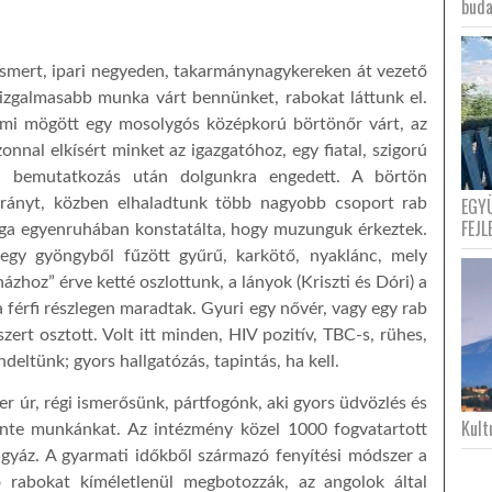
buda
smert, ipari negyeden, takarmánynagykereken át vezető
izgalmasabb munka várt bennünket, rabokat láttunk el.
ami mögött egy mosolygós középkorú börtönőr várt, az
onnal elkísért minket az igazgatóhoz, egy fiatal, szigorú
rs bemutatkozás után dolgunkra engedett. A börtön
EGY
 irányt, közben elhaladtunk több nagyobb csoport rab
FEJL
rga egyenruhában konstatálta, hogy muzunguk érkeztek.
-egy gyöngyből fűzött gyűrű, karkötő, nyaklánc, mely
ázhoz” érve ketté oszlottunk, a lányok (Kriszti és Dóri) a
 férfi részlegen maradtak. Gyuri egy nővér, vagy egy rab
zert osztott. Volt itt minden, HIV pozitív, TBC-s, rühes,
eltünk; gyors hallgatózás, tapintás, ha kell.
 úr, régi ismerősünk, pártfogónk, aki gyors üdvözlés és
Kultu
önte munkánkat. Az intézmény közel 1000 fogvatartott
igyáz. A gyarmati időkből származó fenyítési módszer a
ő rabokat kíméletlenül megbotozzák, az angolok által