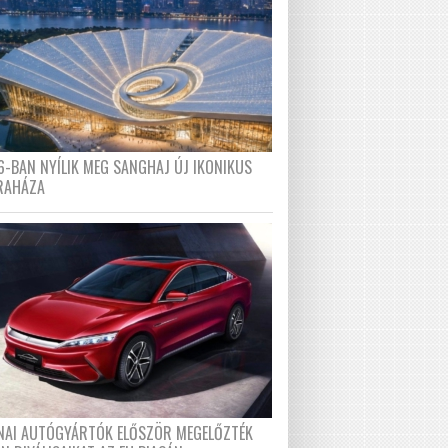
6-BAN NYÍLIK MEG SANGHAJ ÚJ IKONIKUS
RAHÁZA
ÍNAI AUTÓGYÁRTÓK ELŐSZÖR MEGELŐZTÉK