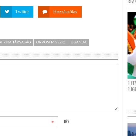
REA
Twitter
Hozzászólás
AFRIKA TÁRSASÁG
ORVOSI MISSZIÓ
UGANDA
ELE
FÜG
*
NÉV