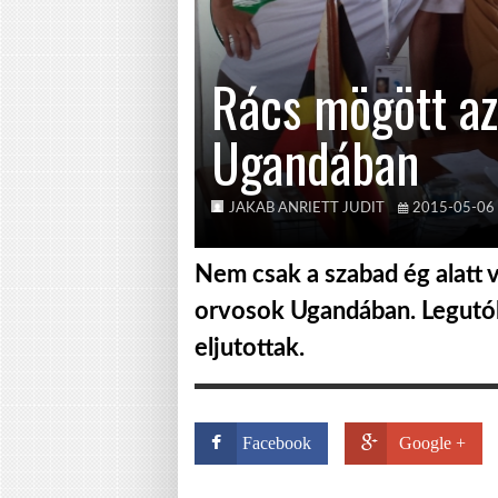
Rács mögött az
Ugandában
JAKAB ANRIETT JUDIT
2015-05-06
Nem csak a szabad ég alatt
orvosok Ugandában. Legutóbb
eljutottak.
Facebook
Google +