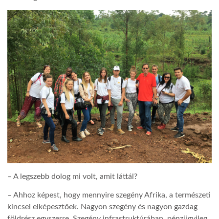
– A legszebb dolog mi volt, amit láttál?
– Ahhoz képest, hogy mennyire szegény Afrika, a természeti
kincsei elképesztőek. Nagyon szegény és nagyon gazdag
földrész egyszerre. Szegény infrastruktúrában, pénzügyileg,