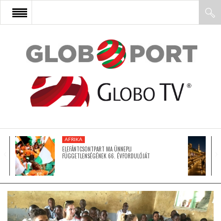
FŐOLDAL
AFRIKA
EURÓPA
AFRIKA
ÁZSIA
ELEFÁNTCSONTPART MA ÜNNEPLI
FÜGGETLENSÉGÉNEK 66. ÉVFORDULÓJÁT
ÉSZAK-AMERIKA
LATIN-AMERIKA