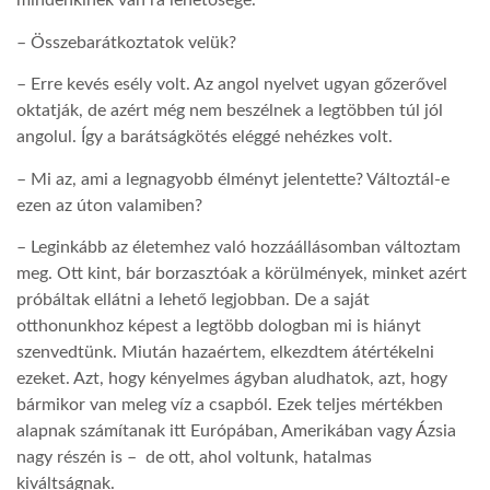
mindenkinek van rá lehetősége.
– Összebarátkoztatok velük?
– Erre kevés esély volt. Az angol nyelvet ugyan gőzerővel
oktatják, de azért még nem beszélnek a legtöbben túl jól
angolul. Így a barátságkötés eléggé nehézkes volt.
– Mi az, ami a legnagyobb élményt jelentette? Változtál-e
ezen az úton valamiben?
– Leginkább az életemhez való hozzáállásomban változtam
meg. Ott kint, bár borzasztóak a körülmények, minket azért
próbáltak ellátni a lehető legjobban. De a saját
otthonunkhoz képest a legtöbb dologban mi is hiányt
szenvedtünk. Miután hazaértem, elkezdtem átértékelni
ezeket. Azt, hogy kényelmes ágyban aludhatok, azt, hogy
bármikor van meleg víz a csapból. Ezek teljes mértékben
alapnak számítanak itt Európában, Amerikában vagy Ázsia
nagy részén is – de ott, ahol voltunk, hatalmas
kiváltságnak.