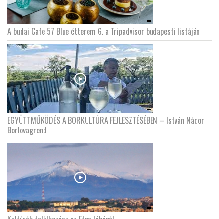
A budai Cafe 57 Blue étterem 6. a Tripadvisor budapesti listáján
EGYÜTTMŰKÖDÉS A BORKULTÚRA FEJLESZTÉSÉBEN – István Nádor
Borlovagrend