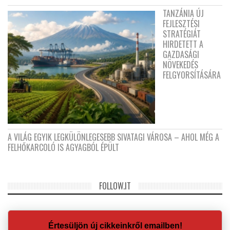
TANZÁNIA ÚJ
FEJLESZTÉSI
STRATÉGIÁT
HIRDETETT A
GAZDASÁGI
NÖVEKEDÉS
FELGYORSÍTÁSÁRA
A VILÁG EGYIK LEGKÜLÖNLEGESEBB SIVATAGI VÁROSA – AHOL MÉG A
FELHŐKARCOLÓ IS AGYAGBÓL ÉPÜLT
FOLLOW.IT
Értesüljön új cikkeinkről emailben!