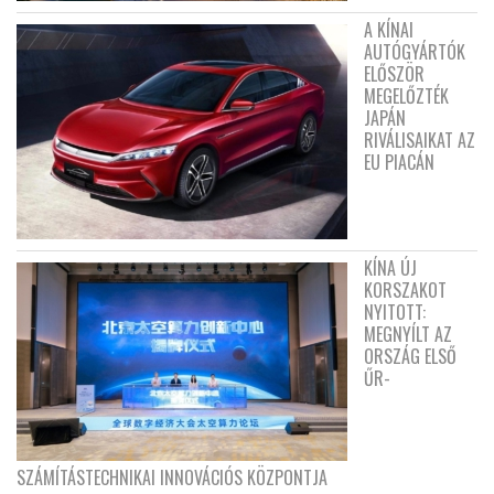
A KÍNAI
AUTÓGYÁRTÓK
ELŐSZÖR
MEGELŐZTÉK
JAPÁN
RIVÁLISAIKAT AZ
EU PIACÁN
KÍNA ÚJ
KORSZAKOT
NYITOTT:
MEGNYÍLT AZ
ORSZÁG ELSŐ
ŰR-
SZÁMÍTÁSTECHNIKAI INNOVÁCIÓS KÖZPONTJA