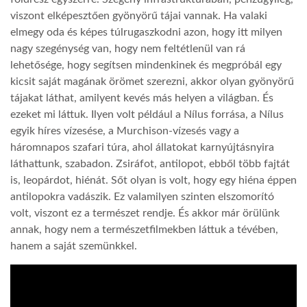
viszont elképesztően gyönyörű tájai vannak. Ha valaki
elmegy oda és képes túlrugaszkodni azon, hogy itt milyen
nagy szegénység van, hogy nem feltétlenül van rá
lehetősége, hogy segítsen mindenkinek és megpróbál egy
kicsit saját magának örömet szerezni, akkor olyan gyönyörű
tájakat láthat, amilyent kevés más helyen a világban. És
ezeket mi láttuk. Ilyen volt például a Nílus forrása, a Nílus
egyik híres vízesése, a Murchison-vízesés vagy a
háromnapos szafari túra, ahol állatokat karnyújtásnyira
láthattunk, szabadon. Zsiráfot, antilopot, ebből több fajtát
is, leopárdot, hiénát. Sőt olyan is volt, hogy egy hiéna éppen
antilopokra vadászik. Ez valamilyen szinten elszomorító
volt, viszont ez a természet rendje. És akkor már örülünk
annak, hogy nem a természetfilmekben láttuk a tévében,
hanem a saját szemünkkel.