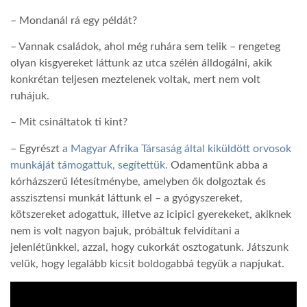
– Mondanál rá egy példát?
LATIMO.HU
– Vannak családok, ahol még ruhára sem telik – rengeteg
olyan kisgyereket láttunk az utca szélén álldogálni, akik
GLOBOBOOK
konkrétan teljesen meztelenek voltak, mert nem volt
ruhájuk.
– Mit csináltatok ti kint?
– Egyrészt
a Magyar Afrika Társaság által kiküldött orvosok
munkáját támogattuk, segítettük.
Odamentünk abba a
kórházszerű létesítménybe, amelyben ők dolgoztak és
asszisztensi munkát láttunk el – a gyógyszereket,
kötszereket adogattuk, illetve az icipici gyerekeket, akiknek
nem is volt nagyon bajuk, próbáltuk felvidítani a
jelenlétünkkel, azzal, hogy cukorkát osztogatunk. Játszunk
velük, hogy legalább kicsit boldogabbá tegyük a napjukat.