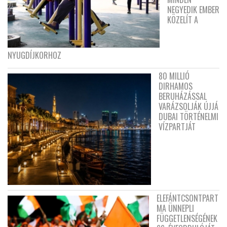
NEGYEDIK EMBER
KÖZELÍT A
NYUGDÍJKORHOZ
80 MILLIÓ
DIRHAMOS
BERUHÁZÁSSAL
VARÁZSOLJÁK ÚJJÁ
DUBAI TÖRTÉNELMI
VÍZPARTJÁT
ELEFÁNTCSONTPART
MA ÜNNEPLI
FÜGGETLENSÉGÉNEK