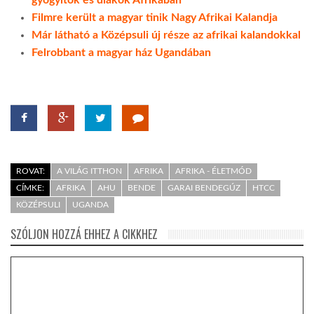
gyógyítók és diákok Afrikában
Filmre került a magyar tinik Nagy Afrikai Kalandja
Már látható a Középsuli új része az afrikai kalandokkal
Felrobbant a magyar ház Ugandában
ROVAT:
A VILÁG ITTHON
AFRIKA
AFRIKA - ÉLETMÓD
CÍMKE:
AFRIKA
AHU
BENDE
GARAI BENDEGÚZ
HTCC
KÖZÉPSULI
UGANDA
SZÓLJON HOZZÁ EHHEZ A CIKKHEZ