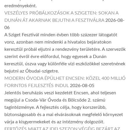
eredményeként.
VESZÉLYES PRÓBÁLKOZÁSOK A SZIGETEN: SOKAN A
DUNÁN ÁT AKARNAK BEJUTNI A FESZTIVÁLRA
2026-08-
06
A Sziget Fesztivál minden évben több százezer látogatót
vonz, azonban nem mindenki a hivatalos bejáratokon
keresztül próbál eljutni a rendezvény területére. A szervezők
szerint évről évre előfordul, hogy egyesek a Dunán
keresztül, úszva vagy különféle vízi eszközökkel szeretnének
bejutni az Óbudai-szigetre.
MODERN ÓVODA ÉPÜLHET ENCSEN: KÖZEL 400 MILLIÓ
FORINTOS FEJLESZTÉS INDUL
2026-08-05
Jelentős beruházás veszi kezdetét Encsen, ahol teljesen
megújul a Csoda-Vár Óvoda és Bölcsőde 2. számú
tagintézménye. A fejlesztés célja, hogy korszerűbb,
biztonságosabb és a mai elvárásoknak megfelelő környezet
várja a kisgyermekeket és az intézmény dolgozóit.
FERTŐZÉS MIATT AZ IDEI SZEZON VÉGÉIG BEZÁRT AZ