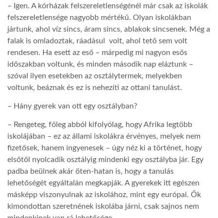
– Igen. A kórházak felszereletlenségénél már csak az iskolák
felszereletlensége nagyobb mértékű. Olyan iskolákban
jártunk, ahol víz sincs, áram sincs, ablakok sincsenek. Még a
falak is omladoztak, ráadásul volt, ahol tető sem volt
rendesen. Ha esett az eső – márpedig mi nagyon esős
időszakban voltunk, és minden második nap eláztunk –
szóval ilyen esetekben az osztálytermek, melyekben
voltunk, beáznak és ez is nehezíti az ottani tanulást.
– Hány gyerek van ott egy osztályban?
– Rengeteg, főleg abból kifolyólag, hogy Afrika legtöbb
iskolájában – ez az állami iskolákra érvényes, melyek nem
fizetősek, hanem ingyenesek – úgy néz ki a történet, hogy
elsőtől nyolcadik osztályig mindenki egy osztályba jár. Egy
padba beülnek akár öten-hatan is, hogy a tanulás
lehetőségét egyáltalán megkapják. A gyerekek itt egészen
másképp viszonyulnak az iskolához, mint egy európai. Ők
kimondottan szeretnének iskolába járni, csak sajnos nem