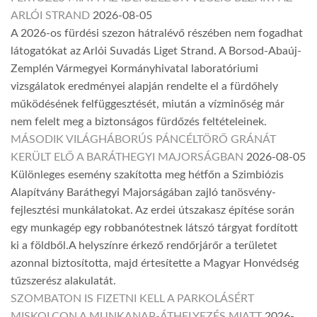
ARLÓI STRAND
2026-08-05
A 2026-os fürdési szezon hátralévő részében nem fogadhat
látogatókat az Arlói Suvadás Liget Strand. A Borsod-Abaúj-
Zemplén Vármegyei Kormányhivatal laboratóriumi
vizsgálatok eredményei alapján rendelte el a fürdőhely
működésének felfüggesztését, miután a vízminőség már
nem felelt meg a biztonságos fürdőzés feltételeinek.
MÁSODIK VILÁGHÁBORÚS PÁNCÉLTÖRŐ GRÁNÁT
KERÜLT ELŐ A BARÁTHEGYI MAJORSÁGBAN
2026-08-05
Különleges esemény szakította meg hétfőn a Szimbiózis
Alapítvány Baráthegyi Majorságában zajló tanösvény-
fejlesztési munkálatokat. Az erdei útszakasz építése során
egy munkagép egy robbanótestnek látszó tárgyat fordított
ki a földből.A helyszínre érkező rendőrjárőr a területet
azonnal biztosította, majd értesítette a Magyar Honvédség
tűzszerész alakulatát.
SZOMBATON IS FIZETNI KELL A PARKOLÁSÉRT
MISKOLCON A MUNKANAP-ÁTHELYEZÉS MIATT
2026-