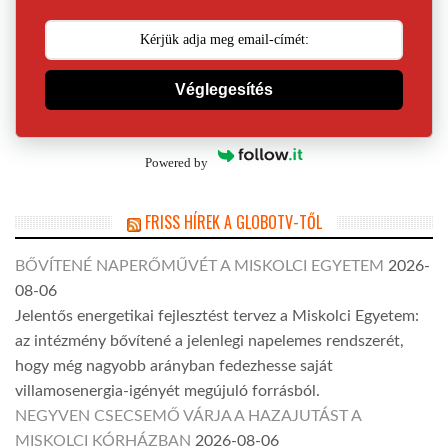
Véglegesítés
Powered by
FRISS HÍREK A GLOBOTV-TŐL
BŐVÍTENÉ NAPERŐMŰVÉT A MISKOLCI EGYETEM
2026-
08-06
Jelentős energetikai fejlesztést tervez a Miskolci Egyetem:
az intézmény bővítené a jelenlegi napelemes rendszerét,
hogy még nagyobb arányban fedezhesse saját
villamosenergia-igényét megújuló forrásból.
NEGYVEN CSECSEMŐ VÁRJA A HAZAJUTÁST A
MISKOLCI KÓRHÁZBAN
2026-08-06