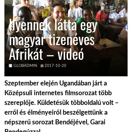
KÖZEL-KELET
Ilyennek látta egy
magyar tizenéves
AUSZTRÁLIA
Afrikát – videó
A VILÁG ITTHON
GLOBADMIN
2017-10-20
MÉDIA
Szeptember elején Ugandában járt a
Középsuli internetes filmsorozat több
szereplője. Küldetésük többoldalú volt –
GLOBOTV BP
erről és élményeiről beszélgettünk a
népszerű sorozat Bendéjével, Garai
HÍR3D