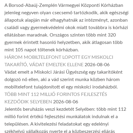
A Borsod-Abaúj-Zemplén Vármegyei Központi Kórházban
jelenleg negyven olyan csecsemő tartózkodik, akik egészségi
állapotuk alapján már elhagyhatnák az intézményt, azonban
családi vagy gyermekvédelmi okok miatt továbbra is kórházi
ellátásban maradnak. Országos szinten több mint 320
gyermek érintett hasonló helyzetben, akik átlagosan több
mint 105 napot töltenek kórházban.
HÁROM MOBILTELEFONT LOPOTT EGY MISKOLCI
TAKARÍTÓ, VÁDAT EMELTEK ELLENE
2026-08-06
Vádat emelt a Miskolci Járási Ügyészség egy takarítóként
dolgozó nő ellen, aki a vád szerint munka közben három
mobiltelefont tulajdonított el egy miskolci irodaházból.
TÖBB MINT 112 MILLIÓ FORINTOS FEJLESZTÉS
KEZDŐDIK SELYEBEN
2026-08-06
Jelentős beruházás veszi kezdetét Selyében: több mint 112
millió forint értékű fejlesztési munkálatok indulnak el a
településen. A kivitelezési feladatokat egy edelényi
székhelyű vállalkozás nyerte el a közbeszerzési eljárás