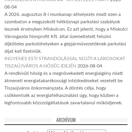
08-04
A 2026. augusztus 8-i munkanap-áthelyezés miatt ezen a
szombaton a megszokott hétköznapi parkolási szabályok
lesznek érvényben Miskolcon. Ez azt jelenti, hogy a Miskolci
Városgazda Nonprofit Kft. által üzemeltetett felszíni
díjköteles parkolóhelyeken a gépjárművezetőknek parkolási
díjat kell fizetniük.
INGYENES ESTI STRANDOLÁSSAL SEGÍTI A LAKOSOKAT
TISZAÚJVÁROS A HŐSÉG IDEJÉN
2026-08-04
A rendkívüli hőség és a megnövekedett energiaigény miatt
átmeneti energiatakarékossági intézkedéseket vezetett be
Tiszaújváros önkormányzata. A döntés célja, hogy
csökkentsék az energiafelhasználást úgy, hogy közben a
legfontosabb közszolgáltatások zavartalanul működjenek.
ARCHÍVUM