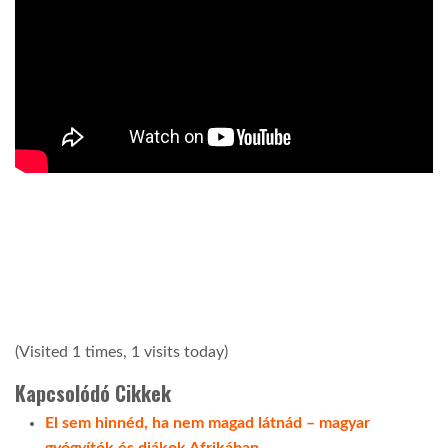
(Visited 1 times, 1 visits today)
Kapcsolódó Cikkek
El sem hinnéd, ha nem magad látnád – magyar