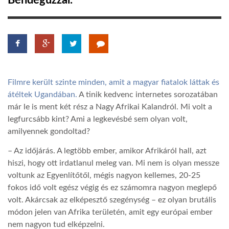
Bendegúzzal.
TROPICALMAGAZIN
GLOBOTV
Filmre került szinte minden, amit a magyar fiatalok láttak és
AFRIKA TUDÁSTÁR
átéltek Ugandában.
A tinik kedvenc internetes sorozatában
már le is ment két rész a Nagy Afrikai Kalandról. Mi volt a
legfurcsább kint? Ami a legkevésbé sem olyan volt,
A NAP SZÉPE
amilyennek gondoltad?
– Az időjárás. A legtöbb ember, amikor Afrikáról hall, azt
LINKTR.EE
hiszi, hogy ott irdatlanul meleg van. Mi nem is olyan messze
voltunk az Egyenlítőtől, mégis nagyon kellemes, 20-25
GLOBOZSARU
fokos idő volt egész végig és ez számomra nagyon meglepő
volt. Akárcsak az elképesztő szegénység – ez olyan brutális
módon jelen van Afrika területén, amit egy európai ember
DOBRAVERO.HU
nem nagyon tud elképzelni.