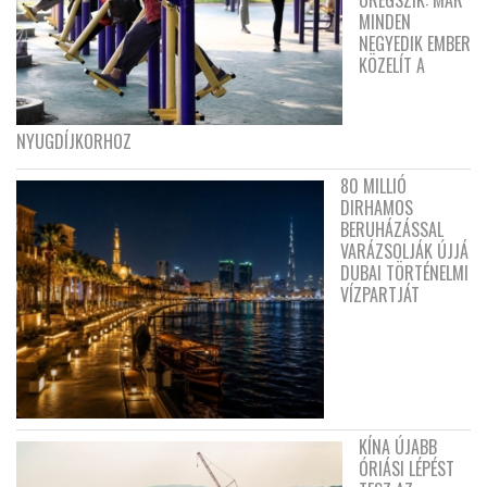
MINDEN
NEGYEDIK EMBER
KÖZELÍT A
NYUGDÍJKORHOZ
80 MILLIÓ
DIRHAMOS
BERUHÁZÁSSAL
VARÁZSOLJÁK ÚJJÁ
DUBAI TÖRTÉNELMI
VÍZPARTJÁT
KÍNA ÚJABB
ÓRIÁSI LÉPÉST