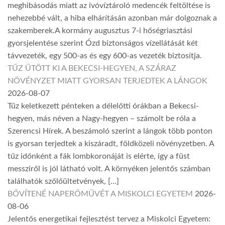
meghibásodás miatt az ivóvíztároló medencék feltöltése is
nehezebbé vált, a hiba elhárításán azonban már dolgoznak a
szakemberek.A kormány augusztus 7-i hőségriasztási
gyorsjelentése szerint Ózd biztonságos vízellátását két
távvezeték, egy 500-as és egy 600-as vezeték biztosítja.
TŰZ ÜTÖTT KI A BEKECSI-HEGYEN, A SZÁRAZ
NÖVÉNYZET MIATT GYORSAN TERJEDTEK A LÁNGOK
2026-08-07
Tűz keletkezett pénteken a délelőtti órákban a Bekecsi-
hegyen, más néven a Nagy-hegyen – számolt be róla a
Szerencsi Hírek. A beszámoló szerint a lángok több ponton
is gyorsan terjedtek a kiszáradt, földközeli növényzetben. A
tűz időnként a fák lombkoronáját is elérte, így a füst
messziről is jól látható volt. A környéken jelentős számban
találhatók szőlőültetvények, […]
BŐVÍTENÉ NAPERŐMŰVÉT A MISKOLCI EGYETEM
2026-
08-06
Jelentős energetikai fejlesztést tervez a Miskolci Egyetem: