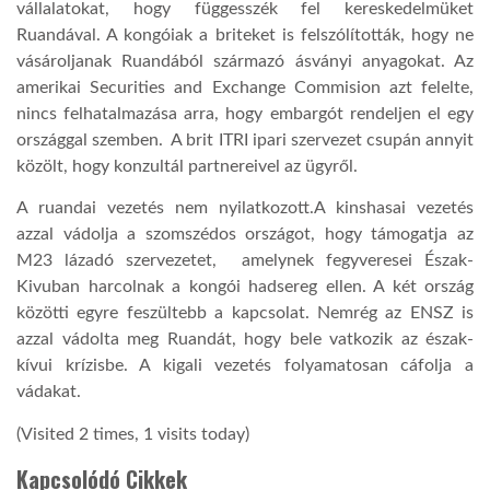
vállalatokat, hogy függesszék fel kereskedelmüket
Ruandával. A kongóiak a briteket is felszólították, hogy ne
TROPICALMAGAZIN
vásároljanak Ruandából származó ásványi anyagokat. Az
amerikai Securities and Exchange Commision azt felelte,
nincs felhatalmazása arra, hogy embargót rendeljen el egy
GLOBOTV
országgal szemben. A brit ITRI ipari szervezet csupán annyit
közölt, hogy konzultál partnereivel az ügyről.
AFRIKA TUDÁSTÁR
A ruandai vezetés nem nyilatkozott.A kinshasai vezetés
azzal vádolja a szomszédos országot, hogy támogatja az
A NAP SZÉPE
M23 lázadó szervezetet, amelynek fegyveresei Észak-
Kivuban harcolnak a kongói hadsereg ellen. A két ország
közötti egyre feszültebb a kapcsolat. Nemrég az ENSZ is
LINKTR.EE
azzal vádolta meg Ruandát, hogy bele vatkozik az észak-
kívui krízisbe. A kigali vezetés folyamatosan cáfolja a
vádakat.
GLOBOZSARU
(Visited 2 times, 1 visits today)
DOBRAVERO.HU
Kapcsolódó Cikkek