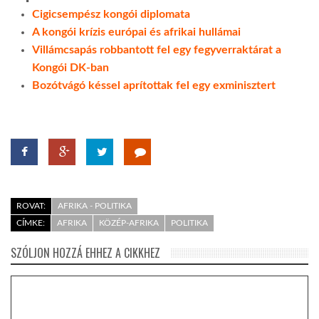
Cigicsempész kongói diplomata
LATIMO.HU
A kongói krízis európai és afrikai hullámai
Villámcsapás robbantott fel egy fegyverraktárat a
Kongói DK-ban
GLOBOBOOK
Bozótvágó késsel aprítottak fel egy exminisztert
ROVAT:
AFRIKA - POLITIKA
CÍMKE:
AFRIKA
KÖZÉP-AFRIKA
POLITIKA
SZÓLJON HOZZÁ EHHEZ A CIKKHEZ