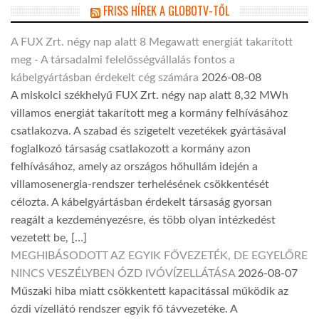
FRISS HÍREK A GLOBOTV-TŐL
A FUX Zrt. négy nap alatt 8 Megawatt energiát takarított
meg - A társadalmi felelősségvállalás fontos a
kábelgyártásban érdekelt cég számára
2026-08-08
A miskolci székhelyű FUX Zrt. négy nap alatt 8,32 MWh
villamos energiát takarított meg a kormány felhívásához
csatlakozva. A szabad és szigetelt vezetékek gyártásával
foglalkozó társaság csatlakozott a kormány azon
felhívásához, amely az országos hőhullám idején a
villamosenergia-rendszer terhelésének csökkentését
célozta. A kábelgyártásban érdekelt társaság gyorsan
reagált a kezdeményezésre, és több olyan intézkedést
vezetett be, […]
MEGHIBÁSODOTT AZ EGYIK FŐVEZETÉK, DE EGYELŐRE
NINCS VESZÉLYBEN ÓZD IVÓVÍZELLÁTÁSA
2026-08-07
Műszaki hiba miatt csökkentett kapacitással működik az
ózdi vízellátó rendszer egyik fő távvezetéke. A