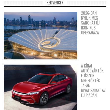
KEDVENCEK
2026-BAN
NYÍLIK MEG
SANGHAJ ÚJ
IKONIKUS
OPERAHÁZA
A KÍNAI
AUTÓGYÁRTÓK
ELŐSZÖR
MEGELŐZTÉK
JAPÁN
RIVÁLISAIKAT AZ
EU PIACÁN