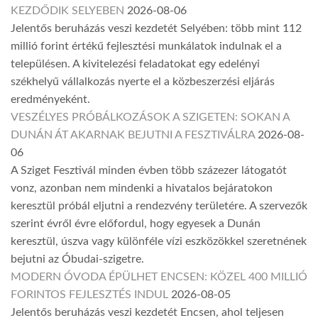
KEZDŐDIK SELYEBEN
2026-08-06
Jelentős beruházás veszi kezdetét Selyében: több mint 112
millió forint értékű fejlesztési munkálatok indulnak el a
településen. A kivitelezési feladatokat egy edelényi
székhelyű vállalkozás nyerte el a közbeszerzési eljárás
eredményeként.
VESZÉLYES PRÓBÁLKOZÁSOK A SZIGETEN: SOKAN A
DUNÁN ÁT AKARNAK BEJUTNI A FESZTIVÁLRA
2026-08-
06
A Sziget Fesztivál minden évben több százezer látogatót
vonz, azonban nem mindenki a hivatalos bejáratokon
keresztül próbál eljutni a rendezvény területére. A szervezők
szerint évről évre előfordul, hogy egyesek a Dunán
keresztül, úszva vagy különféle vízi eszközökkel szeretnének
bejutni az Óbudai-szigetre.
MODERN ÓVODA ÉPÜLHET ENCSEN: KÖZEL 400 MILLIÓ
FORINTOS FEJLESZTÉS INDUL
2026-08-05
Jelentős beruházás veszi kezdetét Encsen, ahol teljesen