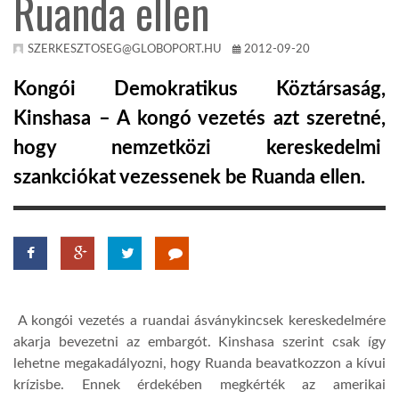
Ruanda ellen
KÖZEL-KELET
SZERKESZTOSEG@GLOBOPORT.HU
2012-09-20
Kongói Demokratikus Köztársaság,
AUSZTRÁLIA
Kinshasa – A kongó vezetés azt szeretné,
hogy nemzetközi kereskedelmi
A VILÁG ITTHON
szankciókat vezessenek be Ruanda ellen.
MÉDIA
A kongói vezetés a ruandai ásványkincsek kereskedelmére
GLOBOTV BP
akarja bevezetni az embargót. Kinshasa szerint csak így
lehetne megakadályozni, hogy Ruanda beavatkozzon a kívui
HÍR3D
krízisbe. Ennek érdekében megkérték az amerikai