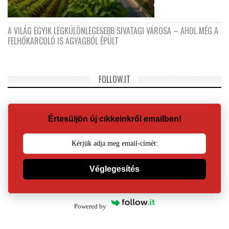
A VILÁG EGYIK LEGKÜLÖNLEGESEBB SIVATAGI VÁROSA – AHOL MÉG A
FELHŐKARCOLÓ IS AGYAGBÓL ÉPÜLT
FOLLOW.IT
Értesüljön új cikkeinkről emailben!
Véglegesítés
Powered by