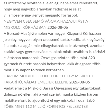
az intézmény bővítené a jelenlegi napelemes rendszerét,
hogy még nagyobb arányban fedezhesse saját
villamosenergia-igényét megújuló forrásból.
NEGYVEN CSECSEMŐ VÁRJA A HAZAJUTÁST A
MISKOLCI KÓRHÁZBAN
2026-08-06
A Borsod-Abaúj-Zemplén Vármegyei Központi Kórházban
jelenleg negyven olyan csecsemő tartózkodik, akik egészségi
állapotuk alapján már elhagyhatnák az intézményt, azonban
családi vagy gyermekvédelmi okok miatt továbbra is kórházi
ellátásban maradnak. Országos szinten több mint 320
gyermek érintett hasonló helyzetben, akik átlagosan több
mint 105 napot töltenek kórházban.
HÁROM MOBILTELEFONT LOPOTT EGY MISKOLCI
TAKARÍTÓ, VÁDAT EMELTEK ELLENE
2026-08-06
Vádat emelt a Miskolci Járási Ügyészség egy takarítóként
dolgozó nő ellen, aki a vád szerint munka közben három
mobiltelefont tulajdonított el egy miskolci irodaházból.
TÖBB MINT 112 MILLIÓ FORINTOS FEJLESZTÉS