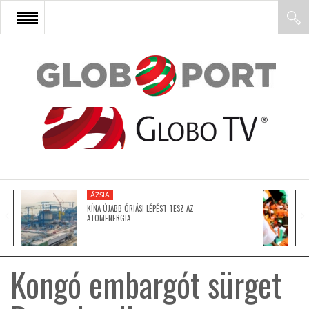
FŐOLDAL
AFRIKA
EURÓPA
ÁZSIA
ÁZSIA
KÍNA ÚJABB ÓRIÁSI LÉPÉST TESZ AZ
ATOMENERGIA…
ÉSZAK-AMERIKA
Kongó embargót sürget
LATIN-AMERIKA