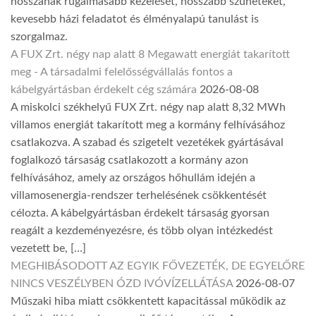
hosszának rugalmasabb kezelését, hosszabb szüneteket,
kevesebb házi feladatot és élményalapú tanulást is
szorgalmaz.
A FUX Zrt. négy nap alatt 8 Megawatt energiát takarított
meg - A társadalmi felelősségvállalás fontos a
kábelgyártásban érdekelt cég számára
2026-08-08
A miskolci székhelyű FUX Zrt. négy nap alatt 8,32 MWh
villamos energiát takarított meg a kormány felhívásához
csatlakozva. A szabad és szigetelt vezetékek gyártásával
foglalkozó társaság csatlakozott a kormány azon
felhívásához, amely az országos hőhullám idején a
villamosenergia-rendszer terhelésének csökkentését
célozta. A kábelgyártásban érdekelt társaság gyorsan
reagált a kezdeményezésre, és több olyan intézkedést
vezetett be, […]
MEGHIBÁSODOTT AZ EGYIK FŐVEZETÉK, DE EGYELŐRE
NINCS VESZÉLYBEN ÓZD IVÓVÍZELLÁTÁSA
2026-08-07
Műszaki hiba miatt csökkentett kapacitással működik az