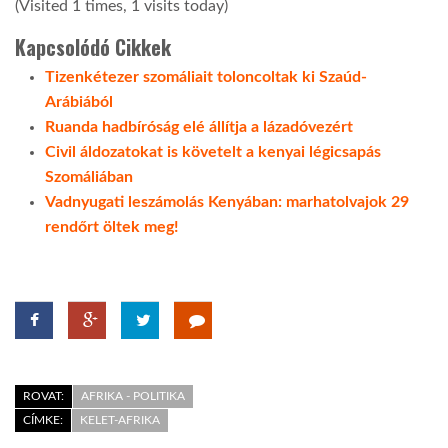
(Visited 1 times, 1 visits today)
Kapcsolódó Cikkek
Tizenkétezer szomáliait toloncoltak ki Szaúd-
Arábiából
Ruanda hadbíróság elé állítja a lázadóvezért
Civil áldozatokat is követelt a kenyai légicsapás
Szomáliában
Vadnyugati leszámolás Kenyában: marhatolvajok 29
rendőrt öltek meg!
ROVAT:
AFRIKA - POLITIKA
CÍMKE:
KELET-AFRIKA