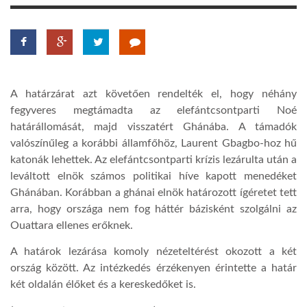
LATIMO.HU
GLOBOBOOK
A határzárat azt követően rendelték el, hogy néhány
fegyveres megtámadta az elefántcsontparti Noé
határállomását, majd visszatért Ghánába. A támadók
valószínűleg a korábbi államfőhöz, Laurent Gbagbo-hoz hű
katonák lehettek. Az elefántcsontparti krízis lezárulta után a
leváltott elnök számos politikai híve kapott menedéket
Ghánában. Korábban a ghánai elnök határozott ígéretet tett
arra, hogy országa nem fog háttér bázisként szolgálni az
Ouattara ellenes erőknek.
A határok lezárása komoly nézeteltérést okozott a két
ország között. Az intézkedés érzékenyen érintette a határ
két oldalán élőket és a kereskedőket is.