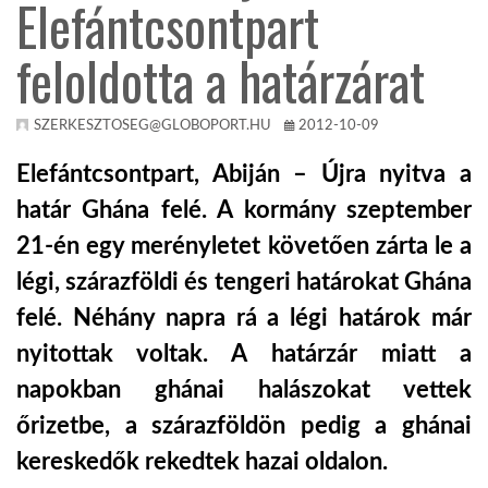
Elefántcsontpart
TROPICALMAGAZIN
feloldotta a határzárat
GLOBOTV
SZERKESZTOSEG@GLOBOPORT.HU
2012-10-09
Elefántcsontpart, Abiján – Újra nyitva a
AFRIKA TUDÁSTÁR
határ Ghána felé. A kormány szeptember
21-én egy merényletet követően zárta le a
A NAP SZÉPE
légi, szárazföldi és tengeri határokat Ghána
felé. Néhány napra rá a légi határok már
LINKTR.EE
nyitottak voltak. A határzár miatt a
napokban ghánai halászokat vettek
GLOBOZSARU
őrizetbe, a szárazföldön pedig a ghánai
kereskedők rekedtek hazai oldalon.
DOBRAVERO.HU