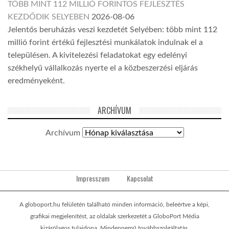
TÖBB MINT 112 MILLIÓ FORINTOS FEJLESZTÉS
KEZDŐDIK SELYEBEN
2026-08-06
Jelentős beruházás veszi kezdetét Selyében: több mint 112
millió forint értékű fejlesztési munkálatok indulnak el a
településen. A kivitelezési feladatokat egy edelényi
székhelyű vállalkozás nyerte el a közbeszerzési eljárás
eredményeként.
ARCHÍVUM
Archívum
Impresszum
Kapcsolat
A globoport.hu felületén található minden információ, beleértve a képi,
grafikai megjelenítést, az oldalak szerkezetét a GloboPort Média
kizárólagos tulajdona. Mindennemű továbbszolgáltatás,