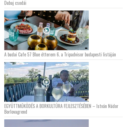
Dubaj csodái
A budai Cafe 57 Blue étterem 6. a Tripadvisor budapesti listáján
EGYÜTTMŰKÖDÉS A BORKULTÚRA FEJLESZTÉSÉBEN – István Nádor
Borlovagrend