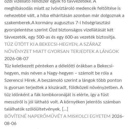
ózdi vízellátó rendszer egyik fő távvezetéke. A
meghibásodás miatt az ivóvíztároló medencék feltöltése is
nehezebbé vált, a hiba elhárításán azonban már dolgoznak a
szakemberek.A kormány augusztus 7-i hőségriasztási
gyorsjelentése szerint Ózd biztonságos vízellátását két
távvezeték, egy 500-as és egy 600-as vezeték biztosítja.
TŰZ ÜTÖTT KI A BEKECSI-HEGYEN, A SZÁRAZ
NÖVÉNYZET MIATT GYORSAN TERJEDTEK A LÁNGOK
2026-08-07
Tűz keletkezett pénteken a délelőtti órákban a Bekecsi-
hegyen, más néven a Nagy-hegyen – számolt be róla a
Szerencsi Hírek. A beszámoló szerint a lángok több ponton
is gyorsan terjedtek a kiszáradt, földközeli növényzetben. A
tűz időnként a fák lombkoronáját is elérte, így a füst
messziről is jól látható volt. A környéken jelentős számban
találhatók szőlőültetvények, […]
BŐVÍTENÉ NAPERŐMŰVÉT A MISKOLCI EGYETEM
2026-
08-06