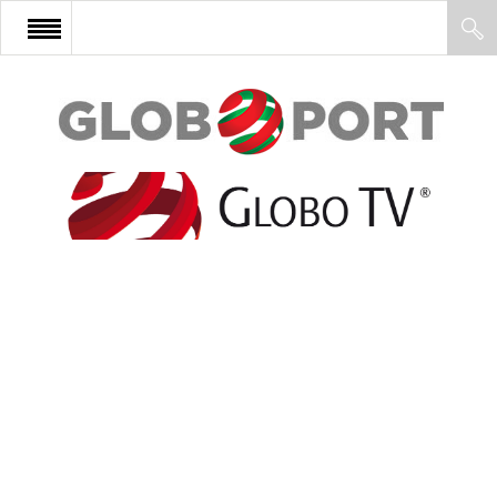
FŐOLDAL
AFRIKA
EURÓPA
ÁZSIA
ÉSZAK-AMERIKA
LATIN-AMERIKA