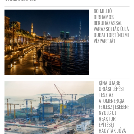
80 MILLIÓ
DIRHAMOS
BERUHÁZÁSSAL
VARÁZSOLJÁK ÚJJÁ
DUBAI TÖRTÉNELMI
VÍZPARTJÁT
KÍNA ÚJABB
ÓRIÁSI LÉPÉST
TESZ AZ
ATOMENERGIA
FEJLESZTÉSÉBEN:
NYOLC ÚJ
REAKTOR
ÉPÍTÉSÉT
HAGYTÁK JÓVÁ