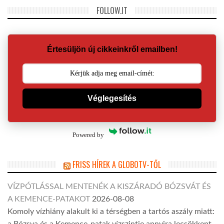
FOLLOW.IT
Értesüljön új cikkeinkről emailben!
Véglegesítés
Powered by
FRISS HÍREK A GLOBOTV-TŐL
VÍZPÓTLÁSSAL MENTENÉK A KISZÁRADÓ BÓZSVÁT ÉS
A KEMENCE-PATAKOT
2026-08-08
Komoly vízhiány alakult ki a térségben a tartós aszály miatt: