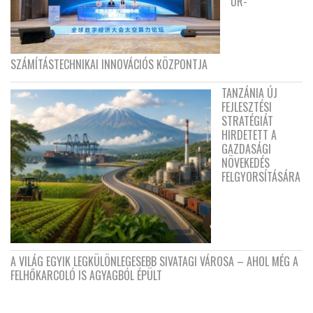
ŰR-
SZÁMÍTÁSTECHNIKAI INNOVÁCIÓS KÖZPONTJA
TANZÁNIA ÚJ
FEJLESZTÉSI
STRATÉGIÁT
HIRDETETT A
GAZDASÁGI
NÖVEKEDÉS
FELGYORSÍTÁSÁRA
A VILÁG EGYIK LEGKÜLÖNLEGESEBB SIVATAGI VÁROSA – AHOL MÉG A
FELHŐKARCOLÓ IS AGYAGBÓL ÉPÜLT