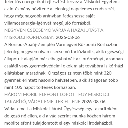
Jelentős energetikai fejlesztést tervez a Miskolci Egyetem:
az intézmény bővítené a jelenlegi napelemes rendszerét,
hogy még nagyobb arányban fedezhesse saját
villamosenergia-igényét megújuló forrásból.
NEGYVEN CSECSEMŐ VÁRJA A HAZAJUTÁST A
MISKOLCI KÓRHÁZBAN
2026-08-06
A Borsod-Abaúj-Zemplén Vármegyei Központi Kórházban
jelenleg negyven olyan csecsemő tartózkodik, akik egészségi
állapotuk alapján már elhagyhatnák az intézményt, azonban
családi vagy gyermekvédelmi okok miatt továbbra is kórházi
ellátásban maradnak. Országos szinten több mint 320
gyermek érintett hasonló helyzetben, akik átlagosan több
mint 105 napot töltenek kórházban.
HÁROM MOBILTELEFONT LOPOTT EGY MISKOLCI
TAKARÍTÓ, VÁDAT EMELTEK ELLENE
2026-08-06
Vádat emelt a Miskolci Járási Ügyészség egy takarítóként
dolgozó nő ellen, aki a vád szerint munka közben három
mobiltelefont tulajdonított el egy miskolci irodaházból.