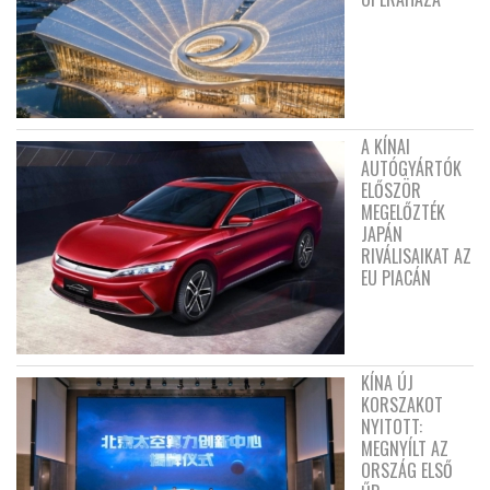
A KÍNAI
AUTÓGYÁRTÓK
ELŐSZÖR
MEGELŐZTÉK
JAPÁN
RIVÁLISAIKAT AZ
EU PIACÁN
KÍNA ÚJ
KORSZAKOT
NYITOTT:
MEGNYÍLT AZ
ORSZÁG ELSŐ