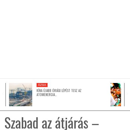
KÖZEL-KELET
AUSZTRÁLIA
A VILÁG ITTHON
MÉDIA
ÁZSIA
KÍNA ÚJABB ÓRIÁSI LÉPÉST TESZ AZ
ATOMENERGIA…
GLOBOTV BP
Szabad az átjárás –
HÍR3D