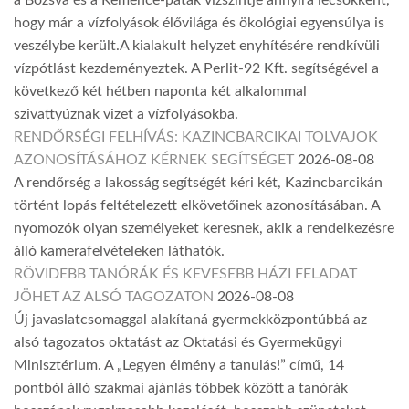
a Bózsva és a Kemence-patak vízszintje annyira lecsökkent,
hogy már a vízfolyások élővilága és ökológiai egyensúlya is
veszélybe került.A kialakult helyzet enyhítésére rendkívüli
vízpótlást kezdeményeztek. A Perlit-92 Kft. segítségével a
következő két hétben naponta két alkalommal
szivattyúznak vizet a vízfolyásokba.
RENDŐRSÉGI FELHÍVÁS: KAZINCBARCIKAI TOLVAJOK
AZONOSÍTÁSÁHOZ KÉRNEK SEGÍTSÉGET
2026-08-08
A rendőrség a lakosság segítségét kéri két, Kazincbarcikán
történt lopás feltételezett elkövetőinek azonosításában. A
nyomozók olyan személyeket keresnek, akik a rendelkezésre
álló kamerafelvételeken láthatók.
RÖVIDEBB TANÓRÁK ÉS KEVESEBB HÁZI FELADAT
JÖHET AZ ALSÓ TAGOZATON
2026-08-08
Új javaslatcsomaggal alakítaná gyermekközpontúbbá az
alsó tagozatos oktatást az Oktatási és Gyermekügyi
Minisztérium. A „Legyen élmény a tanulás!” című, 14
pontból álló szakmai ajánlás többek között a tanórák