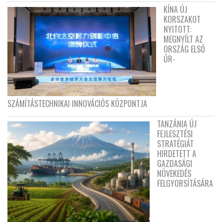
KÍNA ÚJ
KORSZAKOT
NYITOTT:
MEGNYÍLT AZ
ORSZÁG ELSŐ
ŰR-
SZÁMÍTÁSTECHNIKAI INNOVÁCIÓS KÖZPONTJA
TANZÁNIA ÚJ
FEJLESZTÉSI
STRATÉGIÁT
HIRDETETT A
GAZDASÁGI
NÖVEKEDÉS
FELGYORSÍTÁSÁRA