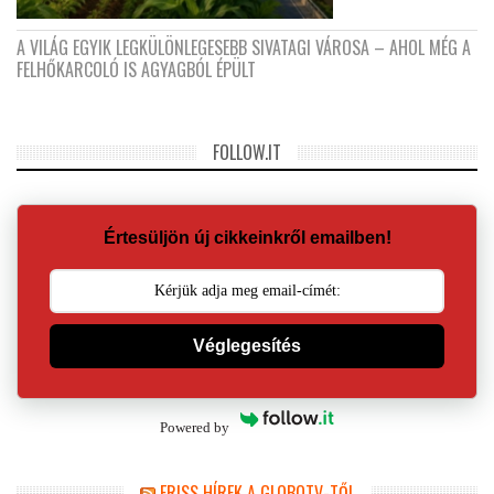
A VILÁG EGYIK LEGKÜLÖNLEGESEBB SIVATAGI VÁROSA – AHOL MÉG A
FELHŐKARCOLÓ IS AGYAGBÓL ÉPÜLT
FOLLOW.IT
Értesüljön új cikkeinkről emailben!
Véglegesítés
Powered by
FRISS HÍREK A GLOBOTV-TŐL