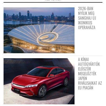
2026-BAN
NYÍLIK MEG
SANGHAJ ÚJ
IKONIKUS
OPERAHÁZA
A KÍNAI
AUTÓGYÁRTÓK
ELŐSZÖR
MEGELŐZTÉK
JAPÁN
RIVÁLISAIKAT AZ
EU PIACÁN