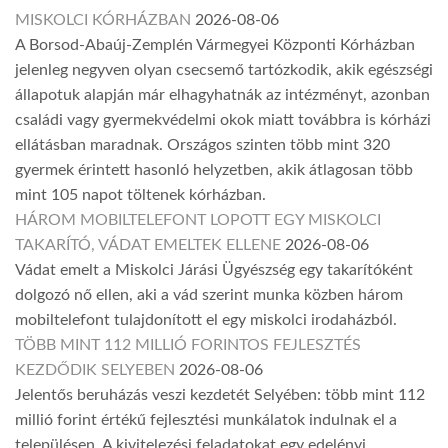
MISKOLCI KÓRHÁZBAN
2026-08-06
A Borsod-Abaúj-Zemplén Vármegyei Központi Kórházban
jelenleg negyven olyan csecsemő tartózkodik, akik egészségi
állapotuk alapján már elhagyhatnák az intézményt, azonban
családi vagy gyermekvédelmi okok miatt továbbra is kórházi
ellátásban maradnak. Országos szinten több mint 320
gyermek érintett hasonló helyzetben, akik átlagosan több
mint 105 napot töltenek kórházban.
HÁROM MOBILTELEFONT LOPOTT EGY MISKOLCI
TAKARÍTÓ, VÁDAT EMELTEK ELLENE
2026-08-06
Vádat emelt a Miskolci Járási Ügyészség egy takarítóként
dolgozó nő ellen, aki a vád szerint munka közben három
mobiltelefont tulajdonított el egy miskolci irodaházból.
TÖBB MINT 112 MILLIÓ FORINTOS FEJLESZTÉS
KEZDŐDIK SELYEBEN
2026-08-06
Jelentős beruházás veszi kezdetét Selyében: több mint 112
millió forint értékű fejlesztési munkálatok indulnak el a
településen. A kivitelezési feladatokat egy edelényi