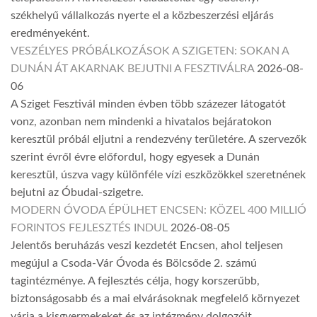
székhelyű vállalkozás nyerte el a közbeszerzési eljárás
eredményeként.
VESZÉLYES PRÓBÁLKOZÁSOK A SZIGETEN: SOKAN A
DUNÁN ÁT AKARNAK BEJUTNI A FESZTIVÁLRA
2026-08-
06
A Sziget Fesztivál minden évben több százezer látogatót
vonz, azonban nem mindenki a hivatalos bejáratokon
keresztül próbál eljutni a rendezvény területére. A szervezők
szerint évről évre előfordul, hogy egyesek a Dunán
keresztül, úszva vagy különféle vízi eszközökkel szeretnének
bejutni az Óbudai-szigetre.
MODERN ÓVODA ÉPÜLHET ENCSEN: KÖZEL 400 MILLIÓ
FORINTOS FEJLESZTÉS INDUL
2026-08-05
Jelentős beruházás veszi kezdetét Encsen, ahol teljesen
megújul a Csoda-Vár Óvoda és Bölcsőde 2. számú
tagintézménye. A fejlesztés célja, hogy korszerűbb,
biztonságosabb és a mai elvárásoknak megfelelő környezet
várja a kisgyermekeket és az intézmény dolgozóit.