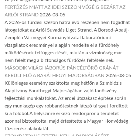
FERTŐZÉS MIATT AZ IDEI SZEZON VÉGÉIG BEZÁRT AZ
ARLÓI STRAND
2026-08-05
A 2026-os fürdési szezon hátralévő részében nem fogadhat
látogatókat az Arlói Suvadás Liget Strand. A Borsod-Abaúj-
Zemplén Vármegyei Kormányhivatal laboratóriumi
vizsgálatok eredményei alapján rendelte el a fürdőhely
működésének felfüggesztését, miután a vízminőség már
nem felelt meg a biztonságos fürdőzés feltételeinek.
MÁSODIK VILÁGHÁBORÚS PÁNCÉLTÖRŐ GRÁNÁT
KERÜLT ELŐ A BARÁTHEGYI MAJORSÁGBAN
2026-08-05
Különleges esemény szakította meg hétfőn a Szimbiózis
Alapítvány Baráthegyi Majorságában zajló tanösvény-
fejlesztési munkálatokat. Az erdei útszakasz építése során
egy munkagép egy robbanótestnek látszó tárgyat fordított
ki a földből.A helyszínre érkező rendőrjárőr a területet
azonnal biztosította, majd értesítette a Magyar Honvédség
tűzszerész alakulatát.