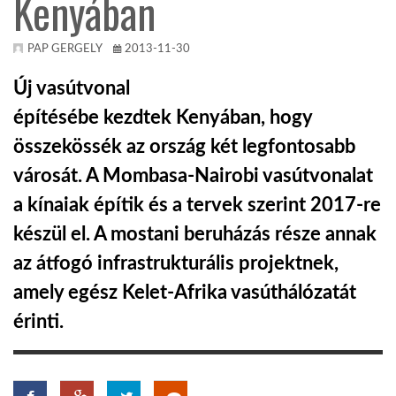
Kenyában
KÖZEL-KELET
PAP GERGELY
2013-11-30
Új vasútvonal
AUSZTRÁLIA
építésébe kezdtek Kenyában, hogy
összekössék az ország két legfontosabb
A VILÁG ITTHON
városát. A Mombasa-Nairobi vasútvonalat
a kínaiak építik és a tervek szerint 2017-re
MÉDIA
készül el. A mostani beruházás része annak
az átfogó infrastrukturális projektnek,
amely egész Kelet-Afrika vasúthálózatát
érinti.
GLOBOTV BP
HÍR3D