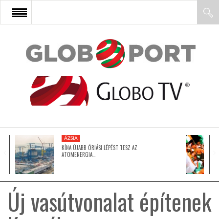
FŐOLDAL
AFRIKA
EURÓPA
ÁZSIA
ÁZSIA
KÍNA ÚJABB ÓRIÁSI LÉPÉST TESZ AZ
ATOMENERGIA…
ÉSZAK-AMERIKA
Új vasútvonalat építenek
LATIN-AMERIKA