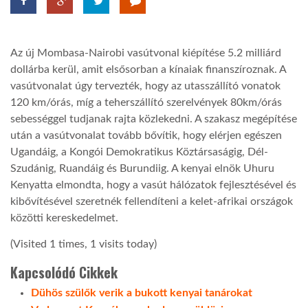
TROPICALMAGAZIN
Az új Mombasa-Nairobi vasútvonal kiépítése 5.2 milliárd
dollárba kerül, amit elsősorban a kínaiak finanszíroznak. A
GLOBOTV
vasútvonalat úgy tervezték, hogy az utasszállító vonatok
120 km/órás, míg a teherszállító szerelvények 80km/órás
AFRIKA TUDÁSTÁR
sebességgel tudjanak rajta közlekedni. A szakasz megépítése
után a vasútvonalat tovább bővítik, hogy elérjen egészen
Ugandáig, a Kongói Demokratikus Köztársaságig, Dél-
A NAP SZÉPE
Szudánig, Ruandáig és Burundiig. A kenyai elnök Uhuru
Kenyatta elmondta, hogy a vasút hálózatok fejlesztésével és
kibővítésével szeretnék fellendíteni a kelet-afrikai országok
LINKTR.EE
közötti kereskedelmet.
(Visited 1 times, 1 visits today)
GLOBOZSARU
Kapcsolódó Cikkek
Dühös szülők verik a bukott kenyai tanárokat
DOBRAVERO.HU