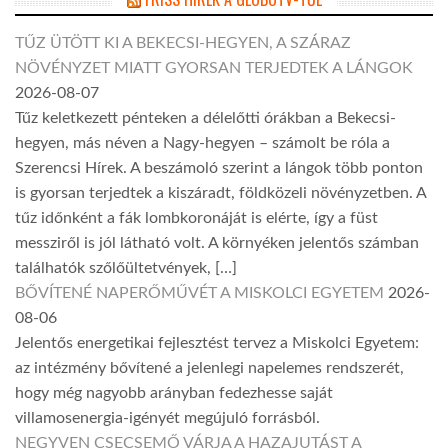
TŰZ ÜTÖTT KI A BEKECSI-HEGYEN, A SZÁRAZ
NÖVÉNYZET MIATT GYORSAN TERJEDTEK A LÁNGOK
2026-08-07
Tűz keletkezett pénteken a délelőtti órákban a Bekecsi-
hegyen, más néven a Nagy-hegyen – számolt be róla a
Szerencsi Hírek. A beszámoló szerint a lángok több ponton
is gyorsan terjedtek a kiszáradt, földközeli növényzetben. A
tűz időnként a fák lombkoronáját is elérte, így a füst
messziről is jól látható volt. A környéken jelentős számban
találhatók szőlőültetvények, […]
BŐVÍTENÉ NAPERŐMŰVÉT A MISKOLCI EGYETEM
2026-
08-06
Jelentős energetikai fejlesztést tervez a Miskolci Egyetem:
az intézmény bővítené a jelenlegi napelemes rendszerét,
hogy még nagyobb arányban fedezhesse saját
villamosenergia-igényét megújuló forrásból.
NEGYVEN CSECSEMŐ VÁRJA A HAZAJUTÁST A