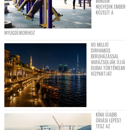
MINDEN
NEGYEDIK EMBER
KÖZELÍT A
NYUGDÍJKORHOZ
80 MILLIÓ
DIRHAMOS
BERUHÁZÁSSAL
VARÁZSOLJÁK ÚJJÁ
DUBAI TÖRTÉNELMI
VÍZPARTJÁT
KÍNA ÚJABB
ÓRIÁSI LÉPÉST
TESZ AZ