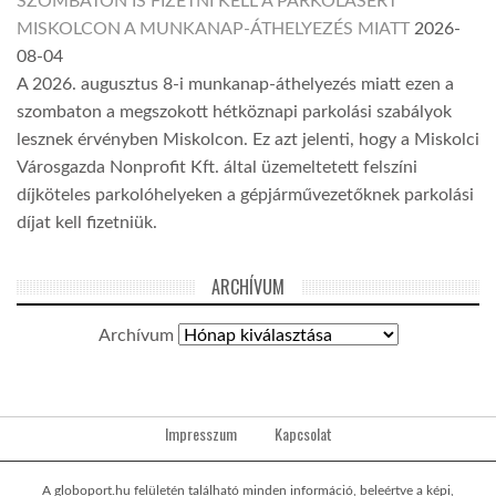
SZOMBATON IS FIZETNI KELL A PARKOLÁSÉRT
MISKOLCON A MUNKANAP-ÁTHELYEZÉS MIATT
2026-
08-04
A 2026. augusztus 8-i munkanap-áthelyezés miatt ezen a
szombaton a megszokott hétköznapi parkolási szabályok
lesznek érvényben Miskolcon. Ez azt jelenti, hogy a Miskolci
Városgazda Nonprofit Kft. által üzemeltetett felszíni
díjköteles parkolóhelyeken a gépjárművezetőknek parkolási
díjat kell fizetniük.
ARCHÍVUM
Archívum
Impresszum
Kapcsolat
A globoport.hu felületén található minden információ, beleértve a képi,