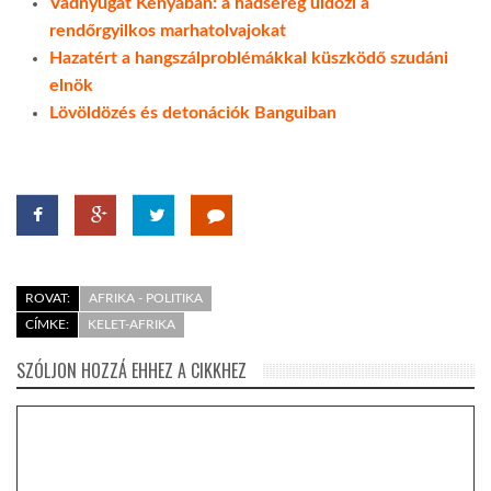
Vadnyugat Kenyában: a hadsereg üldözi a
rendőrgyilkos marhatolvajokat
LATIMO.HU
Hazatért a hangszálproblémákkal küszködő szudáni
elnök
Lövöldözés és detonációk Banguiban
GLOBOBOOK
ROVAT:
AFRIKA - POLITIKA
CÍMKE:
KELET-AFRIKA
SZÓLJON HOZZÁ EHHEZ A CIKKHEZ