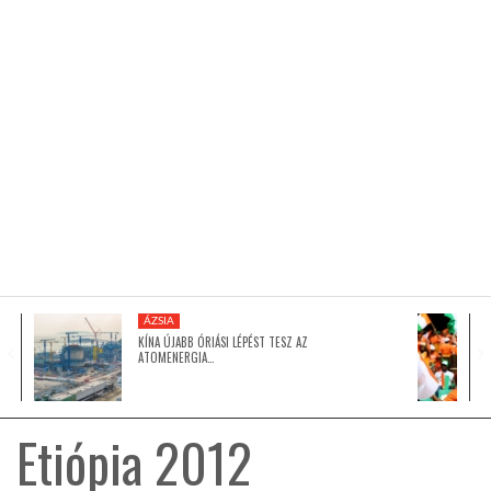
KÖZEL-KELET
AUSZTRÁLIA
A VILÁG ITTHON
MÉDIA
ÁZSIA
KÍNA ÚJABB ÓRIÁSI LÉPÉST TESZ AZ
ATOMENERGIA…
GLOBOTV BP
Etiópia 2012
HÍR3D