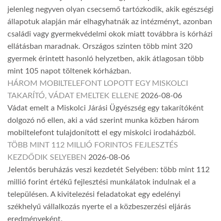
jelenleg negyven olyan csecsemő tartózkodik, akik egészségi
állapotuk alapján már elhagyhatnák az intézményt, azonban
családi vagy gyermekvédelmi okok miatt továbbra is kórházi
ellátásban maradnak. Országos szinten több mint 320
gyermek érintett hasonló helyzetben, akik átlagosan több
mint 105 napot töltenek kórházban.
HÁROM MOBILTELEFONT LOPOTT EGY MISKOLCI
TAKARÍTÓ, VÁDAT EMELTEK ELLENE
2026-08-06
Vádat emelt a Miskolci Járási Ügyészség egy takarítóként
dolgozó nő ellen, aki a vád szerint munka közben három
mobiltelefont tulajdonított el egy miskolci irodaházból.
TÖBB MINT 112 MILLIÓ FORINTOS FEJLESZTÉS
KEZDŐDIK SELYEBEN
2026-08-06
Jelentős beruházás veszi kezdetét Selyében: több mint 112
millió forint értékű fejlesztési munkálatok indulnak el a
településen. A kivitelezési feladatokat egy edelényi
székhelyű vállalkozás nyerte el a közbeszerzési eljárás
eredményeként.