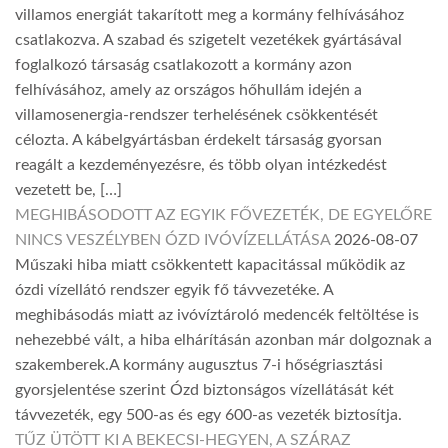
villamos energiát takarított meg a kormány felhívásához
csatlakozva. A szabad és szigetelt vezetékek gyártásával
foglalkozó társaság csatlakozott a kormány azon
felhívásához, amely az országos hőhullám idején a
villamosenergia-rendszer terhelésének csökkentését
célozta. A kábelgyártásban érdekelt társaság gyorsan
reagált a kezdeményezésre, és több olyan intézkedést
vezetett be, […]
MEGHIBÁSODOTT AZ EGYIK FŐVEZETÉK, DE EGYELŐRE
NINCS VESZÉLYBEN ÓZD IVÓVÍZELLÁTÁSA
2026-08-07
Műszaki hiba miatt csökkentett kapacitással működik az
ózdi vízellátó rendszer egyik fő távvezetéke. A
meghibásodás miatt az ivóvíztároló medencék feltöltése is
nehezebbé vált, a hiba elhárításán azonban már dolgoznak a
szakemberek.A kormány augusztus 7-i hőségriasztási
gyorsjelentése szerint Ózd biztonságos vízellátását két
távvezeték, egy 500-as és egy 600-as vezeték biztosítja.
TŰZ ÜTÖTT KI A BEKECSI-HEGYEN, A SZÁRAZ