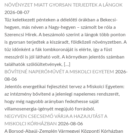
NÖVÉNYZET MIATT GYORSAN TERJEDTEK A LÁNGOK
2026-08-07
Tűz keletkezett pénteken a délelőtti órákban a Bekecsi-
hegyen, más néven a Nagy-hegyen – számolt be róla a
Szerencsi Hírek. A beszámoló szerint a lángok több ponton
is gyorsan terjedtek a kiszáradt, földközeli növényzetben. A
tűz időnként a fák lombkoronáját is elérte, így a füst
messziről is jól látható volt. A környéken jelentős számban
találhatók szőlőültetvények, […]
BŐVÍTENÉ NAPERŐMŰVÉT A MISKOLCI EGYETEM
2026-
08-06
Jelentős energetikai fejlesztést tervez a Miskolci Egyetem:
az intézmény bővítené a jelenlegi napelemes rendszerét,
hogy még nagyobb arányban fedezhesse saját
villamosenergia-igényét megújuló forrásból.
NEGYVEN CSECSEMŐ VÁRJA A HAZAJUTÁST A
MISKOLCI KÓRHÁZBAN
2026-08-06
A Borsod-Abaúj-Zemplén Vármegyei Központi Kórházban