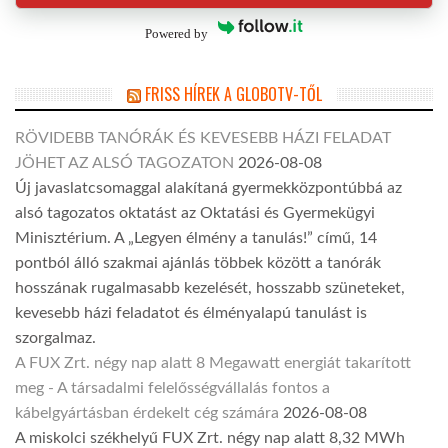
Powered by
FRISS HÍREK A GLOBOTV-TŐL
RÖVIDEBB TANÓRÁK ÉS KEVESEBB HÁZI FELADAT
JÖHET AZ ALSÓ TAGOZATON
2026-08-08
Új javaslatcsomaggal alakítaná gyermekközpontúbbá az
alsó tagozatos oktatást az Oktatási és Gyermekügyi
Minisztérium. A „Legyen élmény a tanulás!” című, 14
pontból álló szakmai ajánlás többek között a tanórák
hosszának rugalmasabb kezelését, hosszabb szüneteket,
kevesebb házi feladatot és élményalapú tanulást is
szorgalmaz.
A FUX Zrt. négy nap alatt 8 Megawatt energiát takarított
meg - A társadalmi felelősségvállalás fontos a
kábelgyártásban érdekelt cég számára
2026-08-08
A miskolci székhelyű FUX Zrt. négy nap alatt 8,32 MWh