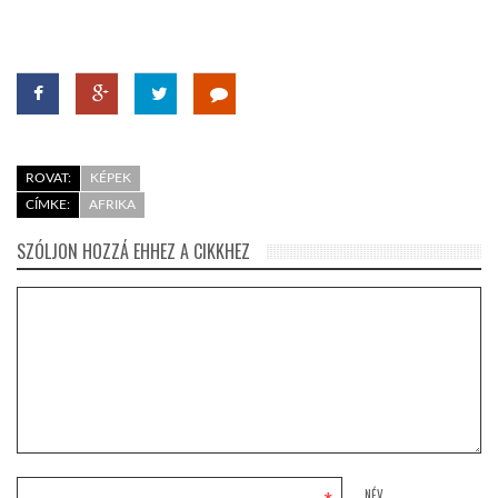
LATIMO.HU
GLOBOBOOK
ROVAT:
KÉPEK
CÍMKE:
AFRIKA
SZÓLJON HOZZÁ EHHEZ A CIKKHEZ
NÉV