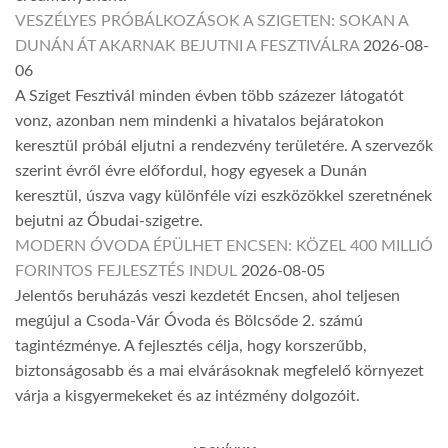
VESZÉLYES PRÓBÁLKOZÁSOK A SZIGETEN: SOKAN A
DUNÁN ÁT AKARNAK BEJUTNI A FESZTIVÁLRA
2026-08-
06
A Sziget Fesztivál minden évben több százezer látogatót
vonz, azonban nem mindenki a hivatalos bejáratokon
keresztül próbál eljutni a rendezvény területére. A szervezők
szerint évről évre előfordul, hogy egyesek a Dunán
keresztül, úszva vagy különféle vízi eszközökkel szeretnének
bejutni az Óbudai-szigetre.
MODERN ÓVODA ÉPÜLHET ENCSEN: KÖZEL 400 MILLIÓ
FORINTOS FEJLESZTÉS INDUL
2026-08-05
Jelentős beruházás veszi kezdetét Encsen, ahol teljesen
megújul a Csoda-Vár Óvoda és Bölcsőde 2. számú
tagintézménye. A fejlesztés célja, hogy korszerűbb,
biztonságosabb és a mai elvárásoknak megfelelő környezet
várja a kisgyermekeket és az intézmény dolgozóit.