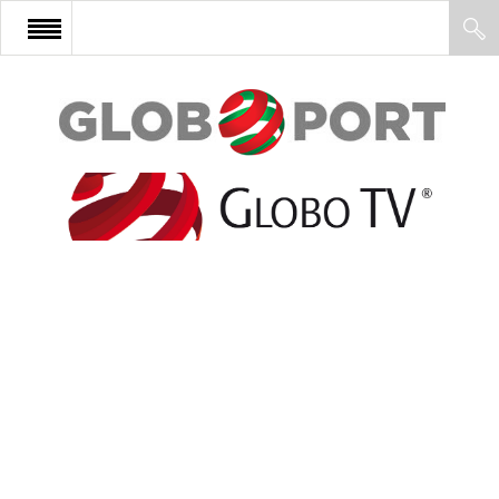
FŐOLDAL
AFRIKA
EURÓPA
ÁZSIA
ÉSZAK-AMERIKA
LATIN-AMERIKA