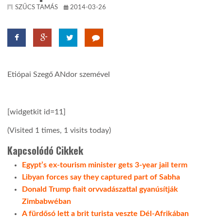
SZŰCS TAMÁS
2014-03-26
TROPICALMAGAZIN
GLOBOTV
Etiópai Szegő ANdor szemével
AFRIKA TUDÁSTÁR
[widgetkit id=11]
A NAP SZÉPE
(Visited 1 times, 1 visits today)
LINKTR.EE
Kapcsolódó Cikkek
Egypt’s ex-tourism minister gets 3-year jail term
GLOBOZSARU
Libyan forces say they captured part of Sabha
Donald Trump fiait orvvadászattal gyanúsítják
Zimbabwéban
DOBRAVERO.HU
A fürdősó lett a brit turista veszte Dél-Afrikában