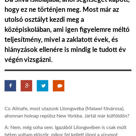
hogy ez ne történjen meg. Most már az
TROPICALMAGAZIN
utolsó osztályt kezdi meg a
középiskolában, ami igen figyelemre méltó
GLOBOTV
teljesítmény, mivel a zaklatott évek, és
hiányzások ellenére is mindig le tudott év
AFRIKA TUDÁSTÁR
végén vizsgázni.
A NAP SZÉPE
LINKTR.EE
Cs: Alinafe, most utazunk Lilongwéba (Malawi fővárosa),
GLOBOZSARU
ahonnan holnap repülsz New Yorkba. Jártál már külföldön?
A: Nem, még soha sem. Igazából Lilongwében is csak múlt
DOBRAVERO.HU
héten voltam először, mikor fel kellett jönni a vízumot