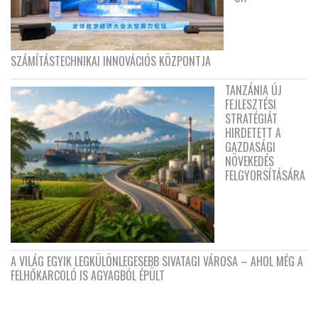
SZÁMÍTÁSTECHNIKAI INNOVÁCIÓS KÖZPONTJA
TANZÁNIA ÚJ
FEJLESZTÉSI
STRATÉGIÁT
HIRDETETT A
GAZDASÁGI
NÖVEKEDÉS
FELGYORSÍTÁSÁRA
A VILÁG EGYIK LEGKÜLÖNLEGESEBB SIVATAGI VÁROSA – AHOL MÉG A
FELHŐKARCOLÓ IS AGYAGBÓL ÉPÜLT