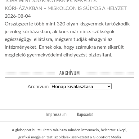
TÖBB MINT 320 KISGYERMEK REKEDT A
KÓRHÁZAKBAN – MISKOLCON IS SÚLYOS A HELYZET
2026-08-04
Országszerte több mint 320 olyan kisgyermek tartózkodik
jelenleg kórházakban, akiknek már nincs szükségük
egészségügyi ellátásra, mégsem tudják elhagyni az
intézményeket. Ennek oka, hogy számukra nem sikerült
megfelelő gyermekvédelmi elhelyezést biztosítani.
ARCHÍVUM
Archívum
Impresszum
Kapcsolat
A globoport.hu felületén található minden információ, beleértve a képi,
grafikai megjelenítést, az oldalak szerkezetét a GloboPort Média