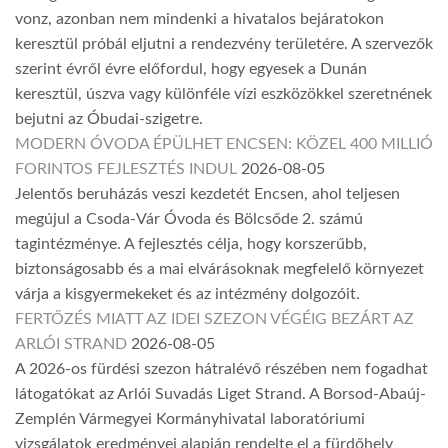
vonz, azonban nem mindenki a hivatalos bejáratokon
keresztül próbál eljutni a rendezvény területére. A szervezők
szerint évről évre előfordul, hogy egyesek a Dunán
keresztül, úszva vagy különféle vízi eszközökkel szeretnének
bejutni az Óbudai-szigetre.
MODERN ÓVODA ÉPÜLHET ENCSEN: KÖZEL 400 MILLIÓ
FORINTOS FEJLESZTÉS INDUL
2026-08-05
Jelentős beruházás veszi kezdetét Encsen, ahol teljesen
megújul a Csoda-Vár Óvoda és Bölcsőde 2. számú
tagintézménye. A fejlesztés célja, hogy korszerűbb,
biztonságosabb és a mai elvárásoknak megfelelő környezet
várja a kisgyermekeket és az intézmény dolgozóit.
FERTŐZÉS MIATT AZ IDEI SZEZON VÉGÉIG BEZÁRT AZ
ARLÓI STRAND
2026-08-05
A 2026-os fürdési szezon hátralévő részében nem fogadhat
látogatókat az Arlói Suvadás Liget Strand. A Borsod-Abaúj-
Zemplén Vármegyei Kormányhivatal laboratóriumi
vizsgálatok eredményei alapján rendelte el a fürdőhely