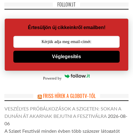
FOLLOW.IT
Értesüljön új cikkeinkről emailben!
Véglegesítés
Powered by
FRISS HÍREK A GLOBOTV-TŐL
VESZÉLYES PRÓBÁLKOZÁSOK A SZIGETEN: SOKAN A
DUNÁN ÁT AKARNAK BEJUTNI A FESZTIVÁLRA
2026-08-
06
A Sziget Fesztivál minden évben több százezer látogatót