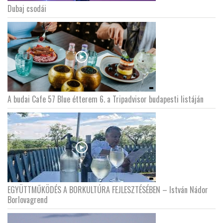
Dubaj csodái
A budai Cafe 57 Blue étterem 6. a Tripadvisor budapesti listáján
EGYÜTTMŰKÖDÉS A BORKULTÚRA FEJLESZTÉSÉBEN – István Nádor
Borlovagrend