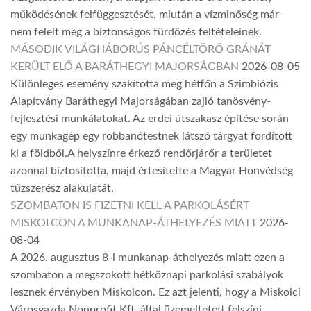
működésének felfüggesztését, miután a vízminőség már
nem felelt meg a biztonságos fürdőzés feltételeinek.
MÁSODIK VILÁGHÁBORÚS PÁNCÉLTÖRŐ GRÁNÁT
KERÜLT ELŐ A BARÁTHEGYI MAJORSÁGBAN
2026-08-05
Különleges esemény szakította meg hétfőn a Szimbiózis
Alapítvány Baráthegyi Majorságában zajló tanösvény-
fejlesztési munkálatokat. Az erdei útszakasz építése során
egy munkagép egy robbanótestnek látszó tárgyat fordított
ki a földből.A helyszínre érkező rendőrjárőr a területet
azonnal biztosította, majd értesítette a Magyar Honvédség
tűzszerész alakulatát.
SZOMBATON IS FIZETNI KELL A PARKOLÁSÉRT
MISKOLCON A MUNKANAP-ÁTHELYEZÉS MIATT
2026-
08-04
A 2026. augusztus 8-i munkanap-áthelyezés miatt ezen a
szombaton a megszokott hétköznapi parkolási szabályok
lesznek érvényben Miskolcon. Ez azt jelenti, hogy a Miskolci
Városgazda Nonprofit Kft. által üzemeltetett felszíni