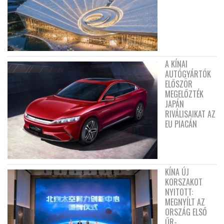
A KÍNAI
AUTÓGYÁRTÓK
ELŐSZÖR
MEGELŐZTÉK
JAPÁN
RIVÁLISAIKAT AZ
EU PIACÁN
KÍNA ÚJ
KORSZAKOT
NYITOTT:
MEGNYÍLT AZ
ORSZÁG ELSŐ
ŰR-