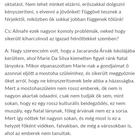
oktatást. Nem lehet minket elzárni, erőszakkal dolgozni
kényszeríteni, s elvenni a jövőnket! Függővé tesznek a
férjeiktől, miközben ők sokkal jobban függenek tőlünk!
Cs: Alinafe ezek nagyon komoly problémák, neked hogy
sikerült kiharcolnod az igazad felnőttekkel szemben?
A: Nagy szerencsém volt, hogy a Jacaranda Árvák Iskolájába
kerültem, ahol Marie Da Silva kiemelten figyel ránk fiatal
lányokra. Mikor elpanaszoltam Marie-nak a gondjaimat ő
azonnal eljött a mostoha szüleimhez, és sikerült meggyőznie
őket arról, hogy ne kényszerítsenek bele abba a házasságba.
Mert a mostohaszüleim nem rossz emberek, ők nem is
nagyon akartak odaadni, csak nem tudják ők sem, mint
sokan, hogy ez egy rossz kulturális beidegződés, ez nem
muszály, egy fiatal lánynak, főleg árvának nem ez a sorsa.
Mert így nőttek fel nagyon sokan, és még most is ez a
helyzet főként vidéken, falvakban, de még a városokban is,
ahol az emberek nem tanultak.