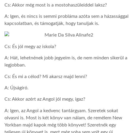
Cs: Akkor még most is a mostohaszüleiddel laksz?
A: Igen, és nincs is semmi probláma azóta sem a házassággal
kapcsolatban, és támogatják, hogy tanuljak is.
Cs: És jól megy az iskola?
A: Hát, lehetnének jobb jegyeim is, de nem minden sikerül a
legjobban.
Cs: És mi a célod? Mi akarsz majd lenni?
A: Újságíró.
Cs: Akkor azért az Angol jól megy, igaz?
A: Igen, az Angol a kedvenc tantárgyam. Szeretek sokat
olvasni is. Most is két könyv van nálam, de remélem New
Yorkban majd kapok még több könyvet! Szeretnék egy
teljesen új könyvet is, mert még soha sem volt egy új