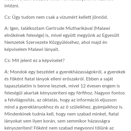
intézni.
LATIMO.HU
Cs: Úgy tudom nem csak a vízumért kellett jönnöd.
A: Igen, találkoztam Gertrude Mutharikával (Malawi
GLOBOBOOK
elnökének felesége) is, mivel együtt megyünk az Egyesült
Nemzetek Szervezete Közgyűléséhez, ahol majd én
képviselem Malawi lányait.
Cs: Mit jelent ez a képviselet?
A: Mondok egy beszédet a gyerekházasságokról, a gyerekek
és főként fiatal lányok elleni erőszakról. Ebben a saját
tapasztalatim is benne lesznek, mivel 12 évesen engem is
feleségül akartak kényszeríteni egy férfihoz. Nagyon fontos
a felvilágosítás, az oktatás, hogy az információ eljusson
mind a gyereklányokhoz és az ő szüleikhez, gyámjaikhoz is.
Mindenkinek tudnia kell, hogy nem szabad minket, fiatal
lányokat sem ilyen korán, sem semmikor házasságra
kényszeríteni! Főként nem szabad megvonni tőlünk az