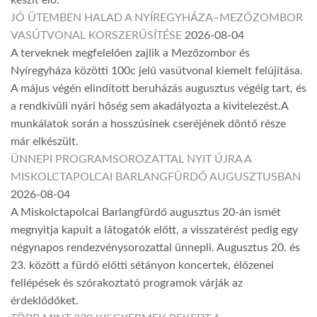
készít elő.
JÓ ÜTEMBEN HALAD A NYÍREGYHÁZA–MEZŐZOMBOR
VASÚTVONAL KORSZERŰSÍTÉSE
2026-08-04
A terveknek megfelelően zajlik a Mezőzombor és
Nyíregyháza közötti 100c jelű vasútvonal kiemelt felújítása.
A május végén elindított beruházás augusztus végéig tart, és
a rendkívüli nyári hőség sem akadályozta a kivitelezést.A
munkálatok során a hosszúsínek cseréjének döntő része
már elkészült.
ÜNNEPI PROGRAMSOROZATTAL NYIT ÚJRA A
MISKOLCTAPOLCAI BARLANGFÜRDŐ AUGUSZTUSBAN
2026-08-04
A Miskolctapolcai Barlangfürdő augusztus 20-án ismét
megnyitja kapuit a látogatók előtt, a visszatérést pedig egy
négynapos rendezvénysorozattal ünnepli. Augusztus 20. és
23. között a fürdő előtti sétányon koncertek, élőzenei
fellépések és szórakoztató programok várják az
érdeklődőket.