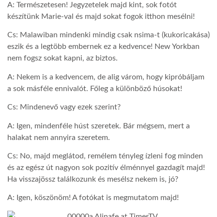
A: Természetesen! Jegyzetelek majd kint, sok fotót
készítünk Marie-val és majd sokat fogok itthon mesélni!
Cs: Malawiban mindenki mindig csak nsima-t (kukoricakása)
eszik és a legtöbb embernek ez a kedvence! New Yorkban
nem fogsz sokat kapni, az biztos.
A: Nekem is a kedvencem, de alig várom, hogy kipróbáljam
a sok másféle ennivalót. Főleg a különböző húsokat!
Cs: Mindenevő vagy ezek szerint?
A: Igen, mindenféle húst szeretek. Bár mégsem, mert a
halakat nem annyira szeretem.
Cs: No, majd meglátod, remélem tényleg ízleni fog minden
és az egész út nagyon sok pozitív élménnyel gazdagít majd!
Ha visszajössz találkozunk és mesélsz nekem is, jó?
A: Igen, köszönöm! A fotókat is megmutatom majd!