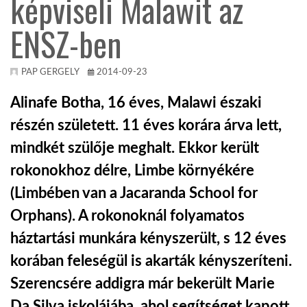
képviseli Malawit az
ENSZ-ben
KÖZEL-KELET
AUSZTRÁLIA
PAP GERGELY
2014-09-23
Alinafe Botha, 16 éves, Malawi északi
A VILÁG ITTHON
részén született. 11 éves korára árva lett,
mindkét szülője meghalt. Ekkor került
MÉDIA
rokonokhoz délre, Limbe környékére
(Limbében van a Jacaranda School for
Orphans). A rokonoknál folyamatos
háztartási munkára kényszerült, s 12 éves
GLOBOTV BP
korában feleségül is akarták kényszeríteni.
Szerencsére addigra már bekerült Marie
HÍR3D
Da Silva iskolájába, ahol segítséget kapott,