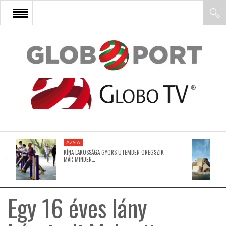
FŐOLDAL
AFRIKA
EURÓPA
ÁZSIA
ÁZSIA
KÍNA LAKOSSÁGA GYORS ÜTEMBEN ÖREGSZIK:
MÁR MINDEN…
ÉSZAK-AMERIKA
Egy 16 éves lány
LATIN-AMERIKA