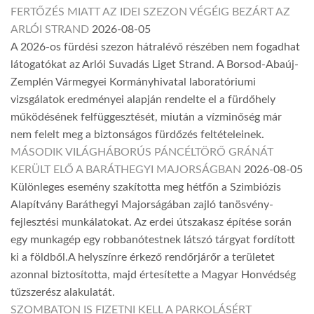
FERTŐZÉS MIATT AZ IDEI SZEZON VÉGÉIG BEZÁRT AZ
ARLÓI STRAND
2026-08-05
A 2026-os fürdési szezon hátralévő részében nem fogadhat
látogatókat az Arlói Suvadás Liget Strand. A Borsod-Abaúj-
Zemplén Vármegyei Kormányhivatal laboratóriumi
vizsgálatok eredményei alapján rendelte el a fürdőhely
működésének felfüggesztését, miután a vízminőség már
nem felelt meg a biztonságos fürdőzés feltételeinek.
MÁSODIK VILÁGHÁBORÚS PÁNCÉLTÖRŐ GRÁNÁT
KERÜLT ELŐ A BARÁTHEGYI MAJORSÁGBAN
2026-08-05
Különleges esemény szakította meg hétfőn a Szimbiózis
Alapítvány Baráthegyi Majorságában zajló tanösvény-
fejlesztési munkálatokat. Az erdei útszakasz építése során
egy munkagép egy robbanótestnek látszó tárgyat fordított
ki a földből.A helyszínre érkező rendőrjárőr a területet
azonnal biztosította, majd értesítette a Magyar Honvédség
tűzszerész alakulatát.
SZOMBATON IS FIZETNI KELL A PARKOLÁSÉRT