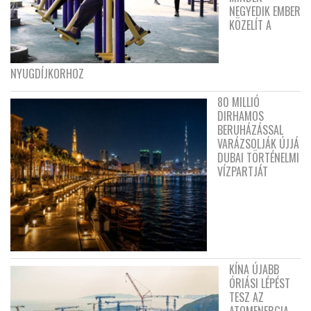
NEGYEDIK EMBER
KÖZELÍT A
NYUGDÍJKORHOZ
80 MILLIÓ
DIRHAMOS
BERUHÁZÁSSAL
VARÁZSOLJÁK ÚJJÁ
DUBAI TÖRTÉNELMI
VÍZPARTJÁT
KÍNA ÚJABB
ÓRIÁSI LÉPÉST
TESZ AZ
ATOMENERGIA