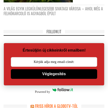
A VILÁG EGYIK LEGKÜLÖNLEGESEBB SIVATAGI VÁROSA – AHOL MÉG A
FELHŐKARCOLÓ IS AGYAGBÓL ÉPÜLT
FOLLOW.IT
Értesüljön új cikkeinkről emailben!
Véglegesítés
Powered by
FRISS HÍREK A GLOBOTV-TŐL