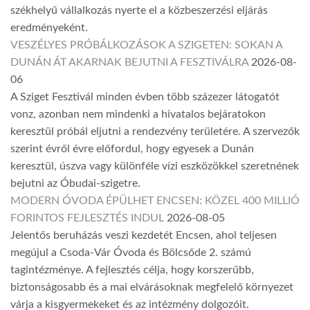
székhelyű vállalkozás nyerte el a közbeszerzési eljárás
eredményeként.
VESZÉLYES PRÓBÁLKOZÁSOK A SZIGETEN: SOKAN A
DUNÁN ÁT AKARNAK BEJUTNI A FESZTIVÁLRA
2026-08-
06
A Sziget Fesztivál minden évben több százezer látogatót
vonz, azonban nem mindenki a hivatalos bejáratokon
keresztül próbál eljutni a rendezvény területére. A szervezők
szerint évről évre előfordul, hogy egyesek a Dunán
keresztül, úszva vagy különféle vízi eszközökkel szeretnének
bejutni az Óbudai-szigetre.
MODERN ÓVODA ÉPÜLHET ENCSEN: KÖZEL 400 MILLIÓ
FORINTOS FEJLESZTÉS INDUL
2026-08-05
Jelentős beruházás veszi kezdetét Encsen, ahol teljesen
megújul a Csoda-Vár Óvoda és Bölcsőde 2. számú
tagintézménye. A fejlesztés célja, hogy korszerűbb,
biztonságosabb és a mai elvárásoknak megfelelő környezet
várja a kisgyermekeket és az intézmény dolgozóit.