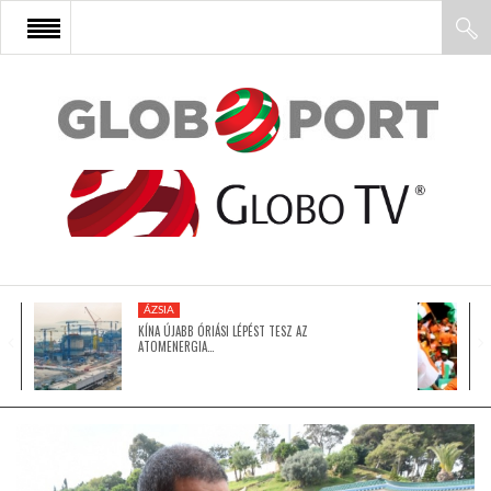
FŐOLDAL
AFRIKA
EURÓPA
ÁZSIA
ÁZSIA
KÍNA ÚJABB ÓRIÁSI LÉPÉST TESZ AZ
ATOMENERGIA…
ÉSZAK-AMERIKA
LATIN-AMERIKA