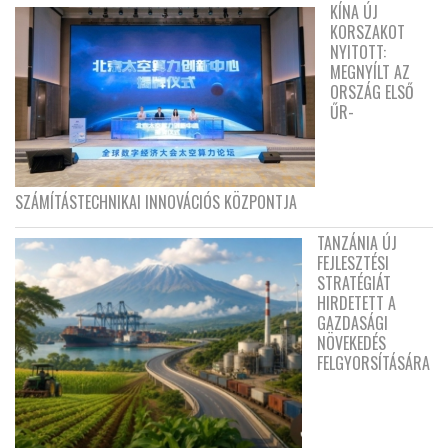
KÍNA ÚJ
KORSZAKOT
NYITOTT:
MEGNYÍLT AZ
ORSZÁG ELSŐ
ŰR-
SZÁMÍTÁSTECHNIKAI INNOVÁCIÓS KÖZPONTJA
TANZÁNIA ÚJ
FEJLESZTÉSI
STRATÉGIÁT
HIRDETETT A
GAZDASÁGI
NÖVEKEDÉS
FELGYORSÍTÁSÁRA