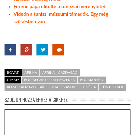
Ferenc pápa elítélte a tunéziai merényletet
Videón a tuniszi múzeumi támadók. Egy még
szökésben van
ROVAT:
AFRIKA
AFRIKA - GAZDASÁG
CÍMKE:
KÖLTSÉGVETÉSI KÉNYSZEREK
KORMÁNYFŐ
KÖZALKALMAZOTTAK
TILTAKOZÁSOK
TUNÉZIA
TÜNTETÉSEK
SZÓLJON HOZZÁ EHHEZ A CIKKHEZ