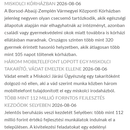
MISKOLCI KÓRHÁZBAN
2026-08-06
A Borsod-Abaúj-Zemplén Vármegyei Központi Kórházban
jelenleg negyven olyan csecsemő tartózkodik, akik egészségi
állapotuk alapján már elhagyhatnák az intézményt, azonban
családi vagy gyermekvédelmi okok miatt továbbra is kórházi
ellátásban maradnak. Országos szinten több mint 320
gyermek érintett hasonló helyzetben, akik átlagosan több
mint 105 napot töltenek kórházban.
HÁROM MOBILTELEFONT LOPOTT EGY MISKOLCI
TAKARÍTÓ, VÁDAT EMELTEK ELLENE
2026-08-06
Vádat emelt a Miskolci Járási Ügyészség egy takarítóként
dolgozó nő ellen, aki a vád szerint munka közben három
mobiltelefont tulajdonított el egy miskolci irodaházból.
TÖBB MINT 112 MILLIÓ FORINTOS FEJLESZTÉS
KEZDŐDIK SELYEBEN
2026-08-06
Jelentős beruházás veszi kezdetét Selyében: több mint 112
millió forint értékű fejlesztési munkálatok indulnak el a
településen. A kivitelezési feladatokat egy edelényi