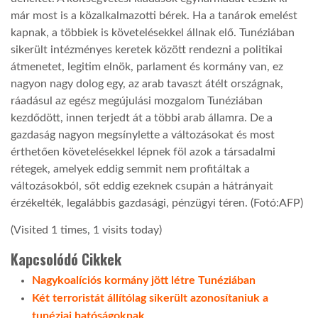
már most is a közalkalmazotti bérek. Ha a tanárok emelést
LATIMO.HU
kapnak, a többiek is követelésekkel állnak elő. Tunéziában
sikerült intézményes keretek között rendezni a politikai
átmenetet, legitim elnök, parlament és kormány van, ez
GLOBOBOOK
nagyon nagy dolog egy, az arab tavaszt átélt országnak,
ráadásul az egész megújulási mozgalom Tunéziában
kezdődött, innen terjedt át a többi arab államra. De a
gazdaság nagyon megsínylette a változásokat és most
érthetően követelésekkel lépnek föl azok a társadalmi
rétegek, amelyek eddig semmit nem profitáltak a
változásokból, sőt eddig ezeknek csupán a hátrányait
érzékelték, legalábbis gazdasági, pénzügyi téren. (Fotó:AFP)
(Visited 1 times, 1 visits today)
Kapcsolódó Cikkek
Nagykoalíciós kormány jött létre Tunéziában
Két terroristát állítólag sikerült azonosítaniuk a
tunéziai hatóságoknak