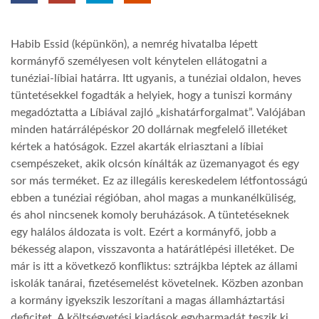
TROPICALMAGAZIN
Habib Essid (képünkön), a nemrég hivatalba lépett
kormányfő személyesen volt kénytelen ellátogatni a
GLOBOTV
tunéziai-líbiai határra. Itt ugyanis, a tunéziai oldalon, heves
tüntetésekkel fogadták a helyiek, hogy a tuniszi kormány
megadóztatta a Líbiával zajló „kishatárforgalmat”. Valójában
AFRIKA TUDÁSTÁR
minden határrálépéskor 20 dollárnak megfelelő illetéket
kértek a hatóságok. Ezzel akarták elriasztani a líbiai
csempészeket, akik olcsón kínálták az üzemanyagot és egy
A NAP SZÉPE
sor más terméket. Ez az illegális kereskedelem létfontosságú
ebben a tunéziai régióban, ahol magas a munkanélküliség,
LINKTR.EE
és ahol nincsenek komoly beruházások. A tüntetéseknek
egy halálos áldozata is volt. Ezért a kormányfő, jobb a
békesség alapon, visszavonta a határátlépési illetéket. De
GLOBOZSARU
már is itt a következő konfliktus: sztrájkba léptek az állami
iskolák tanárai, fizetésemelést követelnek. Közben azonban
a kormány igyekszik leszorítani a magas államháztartási
DOBRAVERO.HU
deficitet. A költségvetési kiadások egyharmadát teszik ki