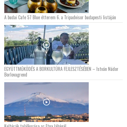
A budai Cafe 57 Blue étterem 6. a Tripadvisor budapesti listáján
EGYÜTTMŰKÖDÉS A BORKULTÚRA FEJLESZTÉSÉBEN – István Nádor
Borlovagrend
Kultúrák találkozása az Etna lábánál