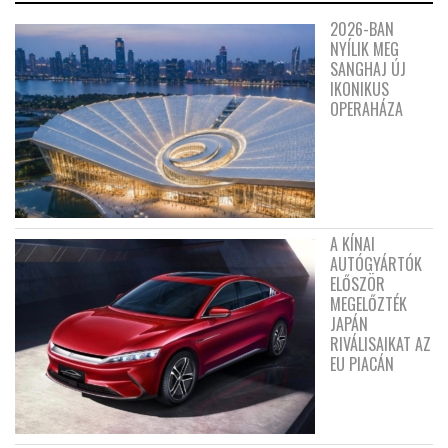
2026-BAN
NYÍLIK MEG
SANGHAJ ÚJ
IKONIKUS
OPERAHÁZA
A KÍNAI
AUTÓGYÁRTÓK
ELŐSZÖR
MEGELŐZTÉK
JAPÁN
RIVÁLISAIKAT AZ
EU PIACÁN