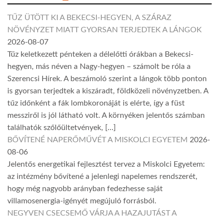
TŰZ ÜTÖTT KI A BEKECSI-HEGYEN, A SZÁRAZ
NÖVÉNYZET MIATT GYORSAN TERJEDTEK A LÁNGOK
2026-08-07
Tűz keletkezett pénteken a délelőtti órákban a Bekecsi-
hegyen, más néven a Nagy-hegyen – számolt be róla a
Szerencsi Hírek. A beszámoló szerint a lángok több ponton
is gyorsan terjedtek a kiszáradt, földközeli növényzetben. A
tűz időnként a fák lombkoronáját is elérte, így a füst
messziről is jól látható volt. A környéken jelentős számban
találhatók szőlőültetvények, […]
BŐVÍTENÉ NAPERŐMŰVÉT A MISKOLCI EGYETEM
2026-
08-06
Jelentős energetikai fejlesztést tervez a Miskolci Egyetem:
az intézmény bővítené a jelenlegi napelemes rendszerét,
hogy még nagyobb arányban fedezhesse saját
villamosenergia-igényét megújuló forrásból.
NEGYVEN CSECSEMŐ VÁRJA A HAZAJUTÁST A