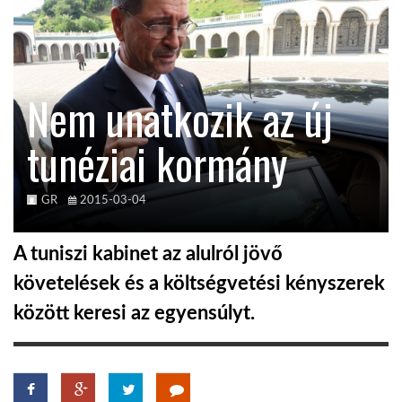
KÖZEL-KELET
Nem unatkozik az új
AUSZTRÁLIA
tunéziai kormány
A VILÁG ITTHON
GR
2015-03-04
MÉDIA
A tuniszi kabinet az alulról jövő
követelések és a költségvetési kényszerek
között keresi az egyensúlyt.
GLOBOTV BP
HÍR3D