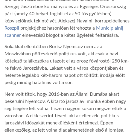
Szergej Jasztrebov kormányzó és az Egységes Oroszország
LATIMO.HU
párt (amely 40 helyet foglalt el az 50 fős gyűlésben)
képviselőinek tekintélyét. Alekszej Navalnij korrupcióellenes
Roszpil
projektjéhez hasonlóan létrehozta a
Municipialnij
GLOBOBOOK
scanner
elnevezésű blogot a kétes ügyletek feltárására.
Sokakkal ellentétben Borisz Nyemcov nem az a
Moszkvában pöffeszkedő politikus volt, aki csak a havi
kötelező találkozókra utazott el az orosz fővárostól 250 km-
re fekvő Jaroszlávba. Lakást vett a város központjában és
hetente legalább két-három napot ott töltött, irodája előtt
pedig mindig hatalmas volt a sor.
Nem volt titok, hogy 2016-ban az Állami Dumába akart
bekerülni Nyemcov. A kitartó jaroszlávi munka ebben nagy
segítségére lett volna, hiszen nagyon sokan megszerették a
városban. A cikk szerint téved, aki az ellenzéki politikus
jaroszlávi időszakát menekülésként értelmezi. Éppen
ellenkezőleg, az lett volna diadalmenetének első állomása.