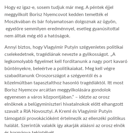
Hogy ez igaz-e, sosem tudjuk már meg. A péntek éjjel
meggyilkolt Borisz Nyemcovot kedden temették el
Moszkvában és bár folyamatosan dolgoznak az ügyön,
egyelőre semmilyen eredménnyel, esetleg gyanúsítottal
nem álltak még elő a hatóságok.
Annyi biztos, hogy Vlagyimir Putyin szégyenletes politikai
cselekedetnek, tragédiának nevezte a gyilkosságot. „A
legkomolyabb figyelmet kell fordítanunk a nagy port kavaró
bűntényekre, beleértve a politikaiakat. Meg kell végre
szabadítanunk Oroszországot a szégyentől és a
közelmúltban tapasztalthoz hasonló tragédiáktól. Itt most
Borisz Nyemcov arcátlan meggyilkolására gondolok
egyenesen a város központjában.” – idézte az orosz
elnöknek a belügyminiszteri hivatalnokok előtt elhangzott
szavait a RIA Novosztyi. A Kreml és Vlagyimir Putyin
támogatói provokációként értelmezik az ellenzéki politikus
halálát. Szerintük valakik így akarják aláásni az orosz elnök
és kormánya tekintélyét.