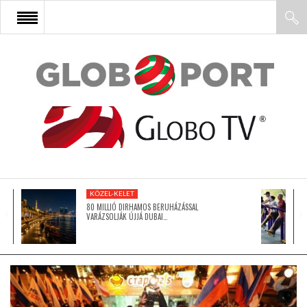
FŐOLDAL
AFRIKA
EURÓPA
KÖZEL-KELET
ÁZSIA
80 MILLIÓ DIRHAMOS BERUHÁZÁSSAL
VARÁZSOLJÁK ÚJJÁ DUBAI…
ÉSZAK-AMERIKA
LATIN-AMERIKA