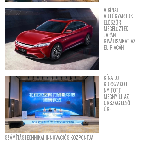
A KÍNAI
AUTÓGYÁRTÓK
ELŐSZÖR
MEGELŐZTÉK
JAPÁN
RIVÁLISAIKAT AZ
EU PIACÁN
KÍNA ÚJ
KORSZAKOT
NYITOTT:
MEGNYÍLT AZ
ORSZÁG ELSŐ
ŰR-
SZÁMÍTÁSTECHNIKAI INNOVÁCIÓS KÖZPONTJA