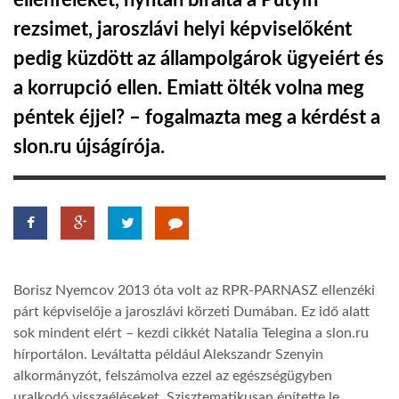
ellenfeleket, nyíltan bírálta a Putyin
rezsimet, jaroszlávi helyi képviselőként
TROPICALMAGAZIN
pedig küzdött az állampolgárok ügyeiért és
a korrupció ellen. Emiatt ölték volna meg
GLOBOTV
péntek éjjel? – fogalmazta meg a kérdést a
slon.ru újságírója.
AFRIKA TUDÁSTÁR
A NAP SZÉPE
LINKTR.EE
Borisz Nyemcov 2013 óta volt az RPR-PARNASZ ellenzéki
párt képviselője a jaroszlávi körzeti Dumában. Ez idő alatt
GLOBOZSARU
sok mindent elért – kezdi cikkét Natalia Telegina a slon.ru
hírportálon. Leváltatta például Alekszandr Szenyin
alkormányzót, felszámolva ezzel az egészségügyben
DOBRAVERO.HU
uralkodó visszaéléseket. Szisztematikusan építette le