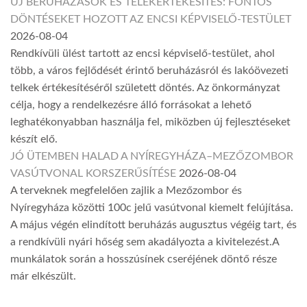
ÚJ BERUHÁZÁSOK ÉS TELEKÉRTÉKESÍTÉS: FONTOS
DÖNTÉSEKET HOZOTT AZ ENCSI KÉPVISELŐ-TESTÜLET
2026-08-04
Rendkívüli ülést tartott az encsi képviselő-testület, ahol
több, a város fejlődését érintő beruházásról és lakóövezeti
telkek értékesítéséről született döntés. Az önkormányzat
célja, hogy a rendelkezésre álló forrásokat a lehető
leghatékonyabban használja fel, miközben új fejlesztéseket
készít elő.
JÓ ÜTEMBEN HALAD A NYÍREGYHÁZA–MEZŐZOMBOR
VASÚTVONAL KORSZERŰSÍTÉSE
2026-08-04
A terveknek megfelelően zajlik a Mezőzombor és
Nyíregyháza közötti 100c jelű vasútvonal kiemelt felújítása.
A május végén elindított beruházás augusztus végéig tart, és
a rendkívüli nyári hőség sem akadályozta a kivitelezést.A
munkálatok során a hosszúsínek cseréjének döntő része
már elkészült.