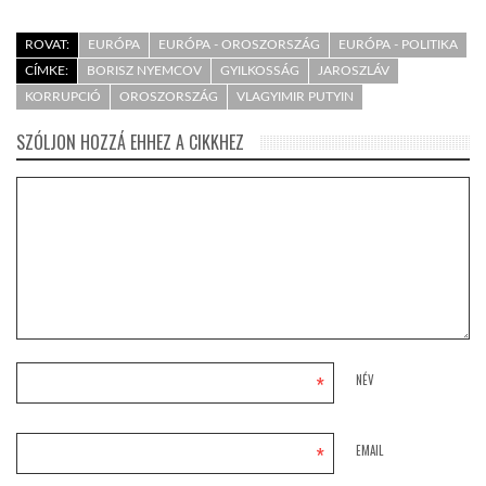
ROVAT:
EURÓPA
EURÓPA - OROSZORSZÁG
EURÓPA - POLITIKA
CÍMKE:
BORISZ NYEMCOV
GYILKOSSÁG
JAROSZLÁV
KORRUPCIÓ
OROSZORSZÁG
VLAGYIMIR PUTYIN
SZÓLJON HOZZÁ EHHEZ A CIKKHEZ
*
NÉV
*
EMAIL