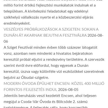
millió forint értékű fejlesztési munkálatok indulnak el a
településen. A kivitelezési feladatokat egy edelényi
székhelyű vállalkozás nyerte el a közbeszerzési eljárás
eredményeként.
VESZÉLYES PRÓBÁLKOZÁSOK A SZIGETEN: SOKAN A
DUNÁN ÁT AKARNAK BEJUTNI A FESZTIVÁLRA
2026-08-
06
A Sziget Fesztivál minden évben több százezer látogatót
vonz, azonban nem mindenki a hivatalos bejáratokon
keresztül próbál eljutni a rendezvény területére. A szervezők
szerint évről évre előfordul, hogy egyesek a Dunán
keresztül, úszva vagy különféle vízi eszközökkel szeretnének
bejutni az Óbudai-szigetre.
MODERN ÓVODA ÉPÜLHET ENCSEN: KÖZEL 400 MILLIÓ
FORINTOS FEJLESZTÉS INDUL
2026-08-05
Jelentős beruházás veszi kezdetét Encsen, ahol teljesen
megújul a Csoda-Vár Óvoda és Bölcsőde 2. számú
tagintézménye. A fejlesztés célja, hogy korszerűbb,