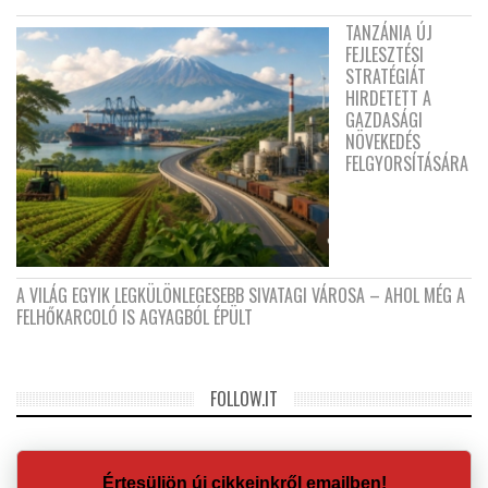
TANZÁNIA ÚJ
FEJLESZTÉSI
STRATÉGIÁT
HIRDETETT A
GAZDASÁGI
NÖVEKEDÉS
FELGYORSÍTÁSÁRA
A VILÁG EGYIK LEGKÜLÖNLEGESEBB SIVATAGI VÁROSA – AHOL MÉG A
FELHŐKARCOLÓ IS AGYAGBÓL ÉPÜLT
FOLLOW.IT
Értesüljön új cikkeinkről emailben!