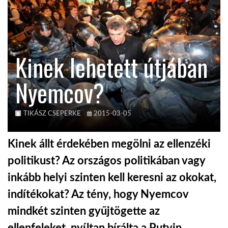
KÖZEL-KELET
Kinek lehetett útjában
AUSZTRÁLIA
Nyemcov?
A VILÁG ITTHON
TIKÁSZ CSEPERKE
2015-03-05
MÉDIA
Kinek állt érdekében megölni az ellenzéki
politikust? Az országos politikában vagy
inkább helyi szinten kell keresni az okokat,
GLOBOTV BP
indítékokat? Az tény, hogy Nyemcov
mindkét szinten gyűjtögette az
HÍR3D