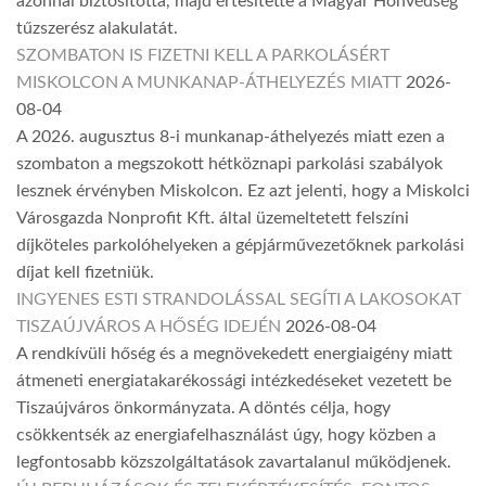
azonnal biztosította, majd értesítette a Magyar Honvédség
tűzszerész alakulatát.
SZOMBATON IS FIZETNI KELL A PARKOLÁSÉRT
MISKOLCON A MUNKANAP-ÁTHELYEZÉS MIATT
2026-
08-04
A 2026. augusztus 8-i munkanap-áthelyezés miatt ezen a
szombaton a megszokott hétköznapi parkolási szabályok
lesznek érvényben Miskolcon. Ez azt jelenti, hogy a Miskolci
Városgazda Nonprofit Kft. által üzemeltetett felszíni
díjköteles parkolóhelyeken a gépjárművezetőknek parkolási
díjat kell fizetniük.
INGYENES ESTI STRANDOLÁSSAL SEGÍTI A LAKOSOKAT
TISZAÚJVÁROS A HŐSÉG IDEJÉN
2026-08-04
A rendkívüli hőség és a megnövekedett energiaigény miatt
átmeneti energiatakarékossági intézkedéseket vezetett be
Tiszaújváros önkormányzata. A döntés célja, hogy
csökkentsék az energiafelhasználást úgy, hogy közben a
legfontosabb közszolgáltatások zavartalanul működjenek.