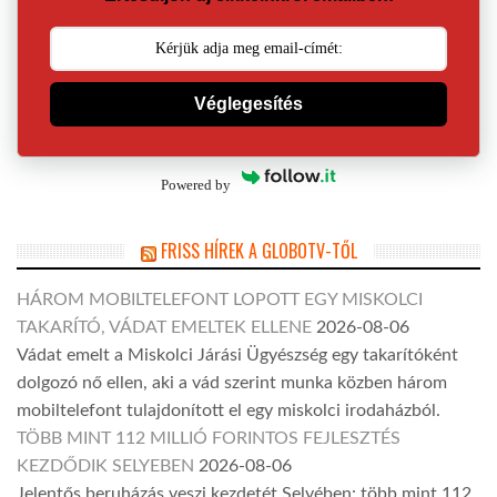
Véglegesítés
Powered by
FRISS HÍREK A GLOBOTV-TŐL
HÁROM MOBILTELEFONT LOPOTT EGY MISKOLCI
TAKARÍTÓ, VÁDAT EMELTEK ELLENE
2026-08-06
Vádat emelt a Miskolci Járási Ügyészség egy takarítóként
dolgozó nő ellen, aki a vád szerint munka közben három
mobiltelefont tulajdonított el egy miskolci irodaházból.
TÖBB MINT 112 MILLIÓ FORINTOS FEJLESZTÉS
KEZDŐDIK SELYEBEN
2026-08-06
Jelentős beruházás veszi kezdetét Selyében: több mint 112