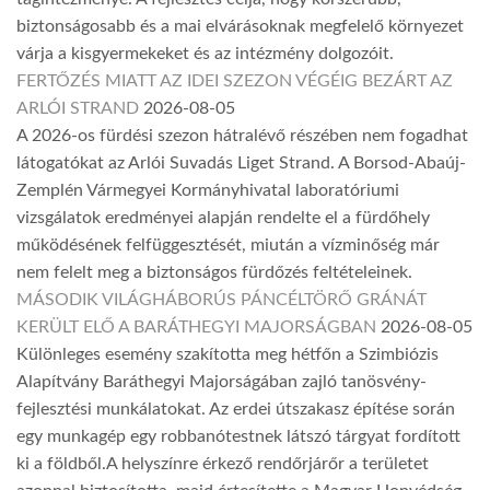
biztonságosabb és a mai elvárásoknak megfelelő környezet
várja a kisgyermekeket és az intézmény dolgozóit.
FERTŐZÉS MIATT AZ IDEI SZEZON VÉGÉIG BEZÁRT AZ
ARLÓI STRAND
2026-08-05
A 2026-os fürdési szezon hátralévő részében nem fogadhat
látogatókat az Arlói Suvadás Liget Strand. A Borsod-Abaúj-
Zemplén Vármegyei Kormányhivatal laboratóriumi
vizsgálatok eredményei alapján rendelte el a fürdőhely
működésének felfüggesztését, miután a vízminőség már
nem felelt meg a biztonságos fürdőzés feltételeinek.
MÁSODIK VILÁGHÁBORÚS PÁNCÉLTÖRŐ GRÁNÁT
KERÜLT ELŐ A BARÁTHEGYI MAJORSÁGBAN
2026-08-05
Különleges esemény szakította meg hétfőn a Szimbiózis
Alapítvány Baráthegyi Majorságában zajló tanösvény-
fejlesztési munkálatokat. Az erdei útszakasz építése során
egy munkagép egy robbanótestnek látszó tárgyat fordított
ki a földből.A helyszínre érkező rendőrjárőr a területet