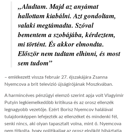
„Aludtam. Majd az anyámat
TROPICALMAGAZIN
hallottam kiabálni. Azt gondoltam,
valaki megtámadta. Szóval
GLOBOTV
bementem a szobájába, kérdeztem,
mi történt. És akkor elmondta.
AFRIKA TUDÁSTÁR
Először nem tudtam elhinni, és most
sem tudom”
A NAP SZÉPE
– emlékezett vissza február 27. éjszakájára Zsanna
Nyemcova a brit televízió újságírójának Moszkvában.
LINKTR.EE
A harmincéves pénzügyi elemző szerint apja volt Vlagyimir
Putyin legkiemelkedőbb kritikusa és az orosz ellenzék
GLOBOZSARU
legnagyobb vezetője. Ezért Borisz Nyemcov halálával
tulajdonképpen lefejezték az ellenzéket és mindenki fél,
senki nincs, aki olyan tapasztalt volna, mint ő. Nyemcova
DOBRAVERO.HU
nem titkolta, hogy politikailag az orosz elnököt hibáztatja