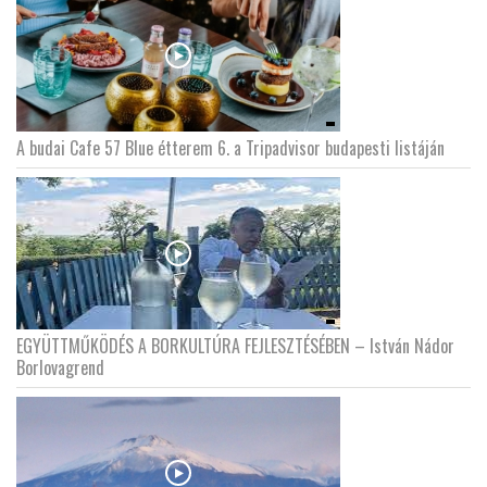
A budai Cafe 57 Blue étterem 6. a Tripadvisor budapesti listáján
EGYÜTTMŰKÖDÉS A BORKULTÚRA FEJLESZTÉSÉBEN – István Nádor
Borlovagrend