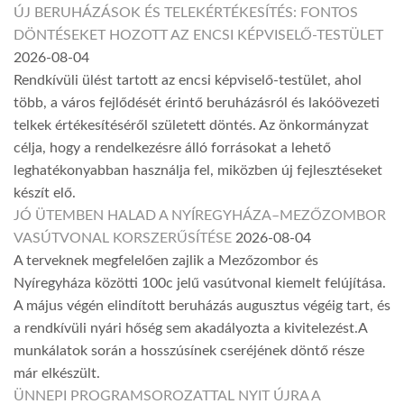
ÚJ BERUHÁZÁSOK ÉS TELEKÉRTÉKESÍTÉS: FONTOS
DÖNTÉSEKET HOZOTT AZ ENCSI KÉPVISELŐ-TESTÜLET
2026-08-04
Rendkívüli ülést tartott az encsi képviselő-testület, ahol
több, a város fejlődését érintő beruházásról és lakóövezeti
telkek értékesítéséről született döntés. Az önkormányzat
célja, hogy a rendelkezésre álló forrásokat a lehető
leghatékonyabban használja fel, miközben új fejlesztéseket
készít elő.
JÓ ÜTEMBEN HALAD A NYÍREGYHÁZA–MEZŐZOMBOR
VASÚTVONAL KORSZERŰSÍTÉSE
2026-08-04
A terveknek megfelelően zajlik a Mezőzombor és
Nyíregyháza közötti 100c jelű vasútvonal kiemelt felújítása.
A május végén elindított beruházás augusztus végéig tart, és
a rendkívüli nyári hőség sem akadályozta a kivitelezést.A
munkálatok során a hosszúsínek cseréjének döntő része
már elkészült.
ÜNNEPI PROGRAMSOROZATTAL NYIT ÚJRA A