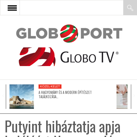
FŐOLDAL
AFRIKA
EURÓPA
KÖZEL-KELET
ÁZSIA
A HAGYOMÁNY ÉS A MODERN ÉPÍTÉSZET
TALÁLKOZÁSA…
ÉSZAK-AMERIKA
Putyint hibáztatja apja
LATIN-AMERIKA