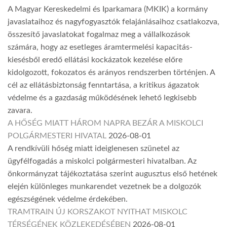
A Magyar Kereskedelmi és Iparkamara (MKIK) a kormány
javaslataihoz és nagyfogyasztók felajánlásaihoz csatlakozva,
összesítő javaslatokat fogalmaz meg a vállalkozások
számára, hogy az esetleges áramtermelési kapacitás-
kiesésből eredő ellátási kockázatok kezelése előre
kidolgozott, fokozatos és arányos rendszerben történjen. A
cél az ellátásbiztonság fenntartása, a kritikus ágazatok
védelme és a gazdaság működésének lehető legkisebb
zavara.
A HŐSÉG MIATT HÁROM NAPRA BEZÁR A MISKOLCI
POLGÁRMESTERI HIVATAL
2026-08-01
A rendkívüli hőség miatt ideiglenesen szünetel az
ügyfélfogadás a miskolci polgármesteri hivatalban. Az
önkormányzat tájékoztatása szerint augusztus első hetének
elején különleges munkarendet vezetnek be a dolgozók
egészségének védelme érdekében.
TRAMTRAIN ÚJ KORSZAKOT NYITHAT MISKOLC
TÉRSÉGÉNEK KÖZLEKEDÉSÉBEN
2026-08-01