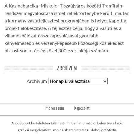
A Kazincbarcika–Miskolc–Tiszaújváros közötti TramTrain-
rendszer megvalósítása ismét reflektorfénybe került, miután
a kormány vasútfejlesztési programjában is helyet kapott a
projekt előkészítése. A fejlesztés célja, hogy a vasúti és a
villamoshálózat összekapcsolásával gyorsabb,
kényelmesebb és versenyképesebb közösségi közlekedést
biztosítson a térség közel 300 ezer lakója számára.
ARCHÍVUM
Archívum
Impresszum
Kapcsolat
A globoport.hu felületén található minden információ, beleértve a képi,
grafikai megjelenítést, az oldalak szerkezetét a GloboPort Média