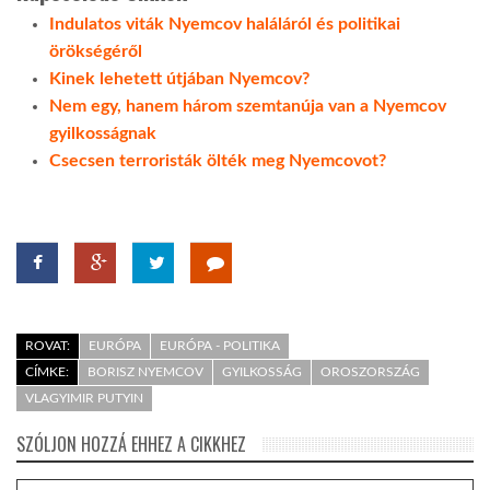
Indulatos viták Nyemcov haláláról és politikai
örökségéről
Kinek lehetett útjában Nyemcov?
Nem egy, hanem három szemtanúja van a Nyemcov
gyilkosságnak
Csecsen terroristák ölték meg Nyemcovot?
ROVAT:
EURÓPA
EURÓPA - POLITIKA
CÍMKE:
BORISZ NYEMCOV
GYILKOSSÁG
OROSZORSZÁG
VLAGYIMIR PUTYIN
SZÓLJON HOZZÁ EHHEZ A CIKKHEZ