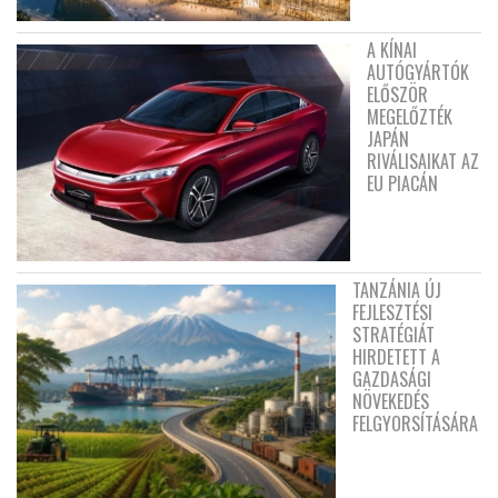
A KÍNAI
AUTÓGYÁRTÓK
ELŐSZÖR
MEGELŐZTÉK
JAPÁN
RIVÁLISAIKAT AZ
EU PIACÁN
TANZÁNIA ÚJ
FEJLESZTÉSI
STRATÉGIÁT
HIRDETETT A
GAZDASÁGI
NÖVEKEDÉS
FELGYORSÍTÁSÁRA