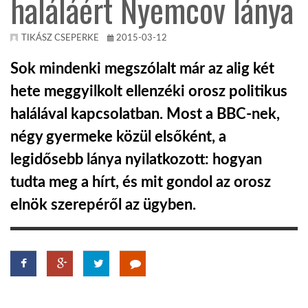
haláláért Nyemcov lánya
KÖZEL-KELET
TIKÁSZ CSEPERKE
2015-03-12
Sok mindenki megszólalt már az alig két
AUSZTRÁLIA
hete meggyilkolt ellenzéki orosz politikus
halálával kapcsolatban. Most a BBC-nek,
A VILÁG ITTHON
négy gyermeke közül elsőként, a
legidősebb lánya nyilatkozott: hogyan
MÉDIA
tudta meg a hírt, és mit gondol az orosz
elnök szerepéről az ügyben.
GLOBOTV BP
HÍR3D