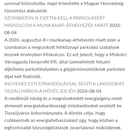
azonnal biztosította, majd értesítette a Magyar Honvédség
tűzszerész alakulatát.
SZOMBATON IS FIZETNI KELL A PARKOLÁSÉRT
MISKOLCON A MUNKANAP-ÁTHELYEZÉS MIATT
2026-
08-04
A 2026. augusztus 8-i munkanap-áthelyezés miatt ezen a
szombaton a megszokott hétköznapi parkolási szabályok
lesznek érvényben Miskolcon. Ez azt jelenti, hogy a Miskolci
Városgazda Nonprofit Kft. által üzemeltetett felszíni
díjköteles parkolóhelyeken a gépjárművezetőknek parkolási
díjat kell fizetniük.
INGYENES ESTI STRANDOLÁSSAL SEGÍTI A LAKOSOKAT
TISZAÚJVÁROS A HŐSÉG IDEJÉN
2026-08-04
A rendkívüli hőség és a megnövekedett energiaigény miatt
átmeneti energiatakarékossági intézkedéseket vezetett be
Tiszaújváros önkormányzata. A döntés célja, hogy
csökkentsék az energiafelhasználást úgy, hogy közben a
legfontosabb közszolgáltatások zavartalanul működjenek.