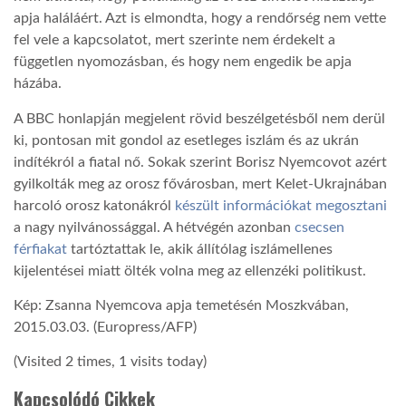
apja haláláért. Azt is elmondta, hogy a rendőrség nem vette
LATIMO.HU
fel vele a kapcsolatot, mert szerinte nem érdekelt a
független nyomozásban, és hogy nem engedik be apja
házába.
GLOBOBOOK
A BBC honlapján megjelent rövid beszélgetésből nem derül
ki, pontosan mit gondol az esetleges iszlám és az ukrán
indítékról a fiatal nő. Sokak szerint Borisz Nyemcovot azért
gyilkolták meg az orosz fővárosban, mert Kelet-Ukrajnában
harcoló orosz katonákról
készült információkat megosztani
a nagy nyilvánossággal. A hétvégén azonban
csecsen
férfiakat
tartóztattak le, akik állítólag iszlámellenes
kijelentései miatt ölték volna meg az ellenzéki politikust.
Kép: Zsanna Nyemcova apja temetésén Moszkvában,
2015.03.03. (Europress/AFP)
(Visited 2 times, 1 visits today)
Kapcsolódó Cikkek