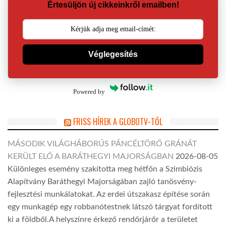
Értesüljön új cikkeinkről emailben!
Véglegesítés
Powered by
FRISS HÍREK A GLOBOTV-TŐL
MÁSODIK VILÁGHÁBORÚS PÁNCÉLTÖRŐ GRÁNÁT
KERÜLT ELŐ A BARÁTHEGYI MAJORSÁGBAN
2026-08-05
Különleges esemény szakította meg hétfőn a Szimbiózis
Alapítvány Baráthegyi Majorságában zajló tanösvény-
fejlesztési munkálatokat. Az erdei útszakasz építése során
egy munkagép egy robbanótestnek látszó tárgyat fordított
ki a földből.A helyszínre érkező rendőrjárőr a területet