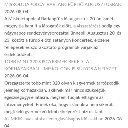
MISKOLCTAPOLCAI BARLANGFÜRDŐ AUGUSZTUSBAN
2026-08-04
A Miskolctapolcai Barlangfürdő augusztus 20-án ismét
megnyitja kapuit a látogatók előtt, a visszatérést pedig egy
négynapos rendezvénysorozattal ünnepli. Augusztus 20. és
23. között a fürdő előtti sétányon koncertek, élőzenei
fellépések és szórakoztató programok várják az
érdeklődőket.
TÖBB MINT 320 KISGYERMEK REKEDT A
KÓRHÁZAKBAN – MISKOLCON IS SÚLYOS A HELYZET
2026-08-04
Országszerte több mint 320 olyan kisgyermek tartózkodik
jelenleg kórházakban, akiknek már nincs szükségük
egészségügyi ellátásra, mégsem tudják elhagyni az
intézményeket. Ennek oka, hogy számukra nem sikerült
megfelelő gyermekvédelmi elhelyezést biztosítani.
Az MKIK javaslatai az energiaválságos időszakban
2026-08-
04