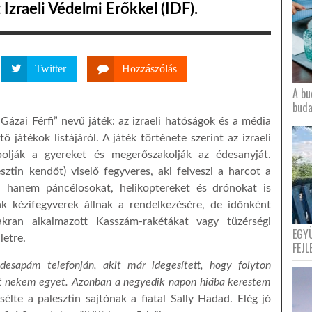
Izraeli Védelmi Erőkkel (IDF).
Twitter
Hozzászólás
A bu
buda
Gázai Férfi” nevű játék: az izraeli hatóságok és a média
 játékok listájáról. A játék története szerint az izraeli
bolják a gyereket és megerőszakolják az édesanyját.
sztin kendőt) viselő fegyveres, aki felveszi a harcot a
 hanem páncélosokat, helikoptereket és drónokat is
k kézifegyverek állnak a rendelkezésére, de időnként
kran alkalmazott Kasszám-rakétákat vagy tüzérségi
EGY
letre.
FEJL
esapám telefonján, akit már idegesített, hogy folyton
tt nekem egyet. Azonban a negyedik napon hiába kerestem
élte a palesztin sajtónak a fiatal Sally Hadad. Elég jó