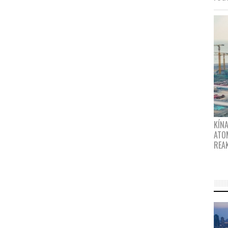
KÍNA
ATO
REA