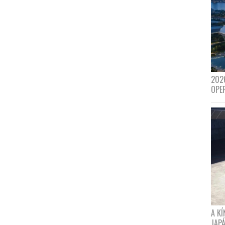
202
OPE
A K
JAPÁ