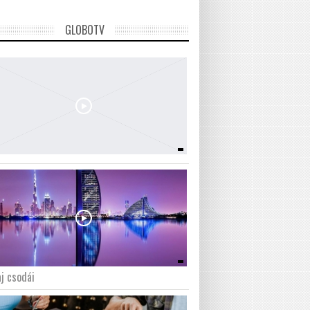
GLOBOTV
j csodái