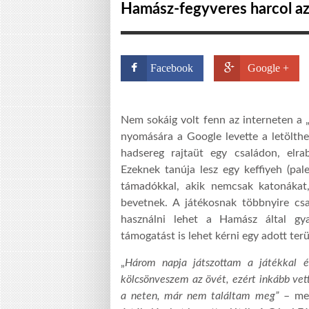
Hamász-fegyveres harcol az 
Facebook
Google +
Nem sokáig volt fenn az interneten a „
nyomására a Google levette a letölthető
hadsereg rajtaüt egy családon, elra
Ezeknek tanúja lesz egy keffiyeh (pale
támadókkal, akik nemcsak katonákat,
bevetnek. A játékosnak többnyire csa
használni lehet a Hamász által gya
támogatást is lehet kérni egy adott terü
„
Három napja játszottam a játékkal éd
kölcsönveszem az övét, ezért inkább ve
a neten, már nem találtam meg”
– mes