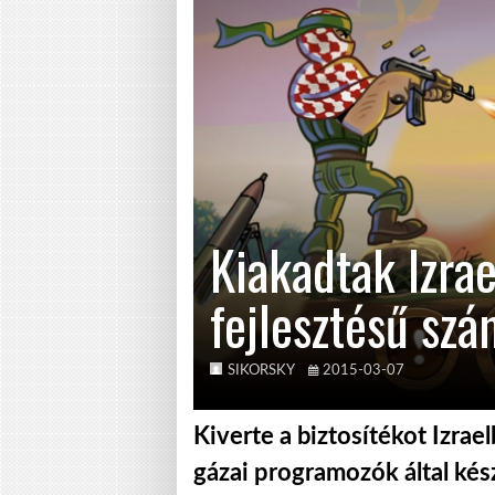
Kiakadtak Izrae
fejlesztésű sz
SIKORSKY
2015-03-07
Kiverte a biztosítékot Izrae
gázai programozók által kés