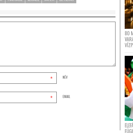
80 
VAR
VÍZ
*
NÉV
*
EMAIL
ELE
FÜG