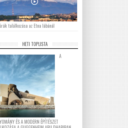
́rák találkozása az Etna lábánál
HETI TOPLISTA
A
YOMÁNY ÉS A MODERN ÉPÍTÉSZET
ÁLKOZÁSA A GUGGENHEIM ABU DHABIBAN