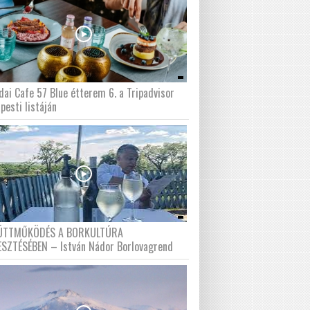
dai Cafe 57 Blue étterem 6. a Tripadvisor
pesti listáján
ÜTTMŰKÖDÉS A BORKULTÚRA
ESZTÉSÉBEN – István Nádor Borlovagrend