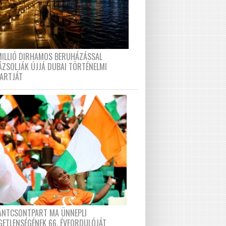
MILLIÓ DIRHAMOS BERUHÁZÁSSAL
ÁZSOLJÁK ÚJJÁ DUBAI TÖRTÉNELMI
PARTJÁT
FÁNTCSONTPART MA ÜNNEPLI
GETLENSÉGÉNEK 66. ÉVFORDULÓJÁT