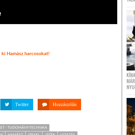
 ki Hamász harcosokat!
KÍN
MÁR
NYU
Twitter
Hozzászólás
LET - TUDOMÁNY-TECHNIKA
AY
HAMÁSZ
IZRAEL
JÁTÉK
LETILTÁS