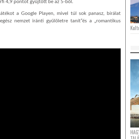
rfi 4,9 pontot gyűjtött be az 5-ből.
tékot a Google Playen, mivel túl sok panasz, bírálat
 egész nemzet iránti gyűlöletre tanít”és a „romantikus
Kultu
HAG
TAL