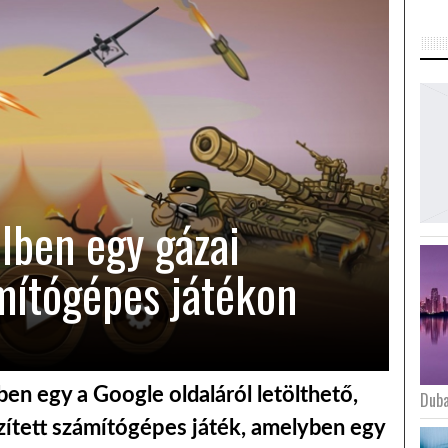
lben egy gázai
ámítógépes játékon
lben egy a Google oldaláról letölthető,
Duba
zített számítógépes játék, amelyben egy