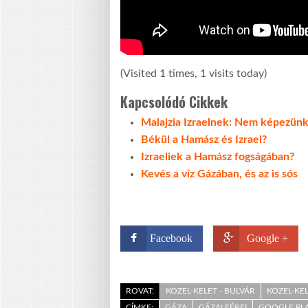
(Visited 1 times, 1 visits today)
Kapcsolódó Cikkek
Malajzia Izraelnek: Nem képezünk
Békül a Hamász és Izrael?
Izraeliek a Hamász fogságában?
Kevés a víz Gázában, és az is sós
Facebook
Google +
ROVAT:
KÖZEL-KELET - BULVÁR
KÖZEL-KE
CÍMKE:
GÁZA
GÁZAI FÉRFI
GOOGLE PL