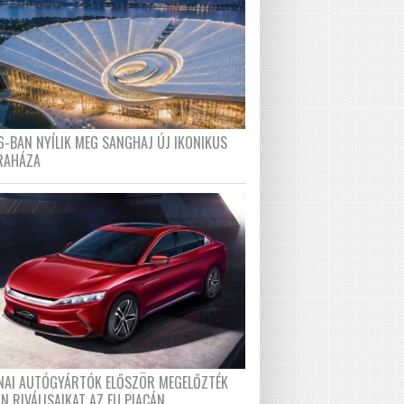
6-BAN NYÍLIK MEG SANGHAJ ÚJ IKONIKUS
RAHÁZA
ÍNAI AUTÓGYÁRTÓK ELŐSZÖR MEGELŐZTÉK
N RIVÁLISAIKAT AZ EU PIACÁN