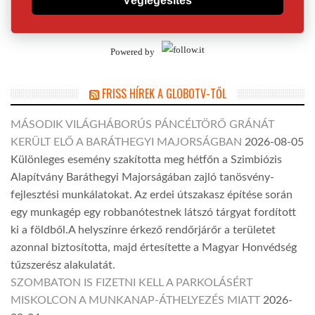
Véglegesítés
Powered by
FRISS HÍREK A GLOBOTV-TŐL
MÁSODIK VILÁGHÁBORÚS PÁNCÉLTÖRŐ GRÁNÁT
KERÜLT ELŐ A BARÁTHEGYI MAJORSÁGBAN
2026-08-05
Különleges esemény szakította meg hétfőn a Szimbiózis
Alapítvány Baráthegyi Majorságában zajló tanösvény-
fejlesztési munkálatokat. Az erdei útszakasz építése során
egy munkagép egy robbanótestnek látszó tárgyat fordított
ki a földből.A helyszínre érkező rendőrjárőr a területet
azonnal biztosította, majd értesítette a Magyar Honvédség
tűzszerész alakulatát.
SZOMBATON IS FIZETNI KELL A PARKOLÁSÉRT
MISKOLCON A MUNKANAP-ÁTHELYEZÉS MIATT
2026-