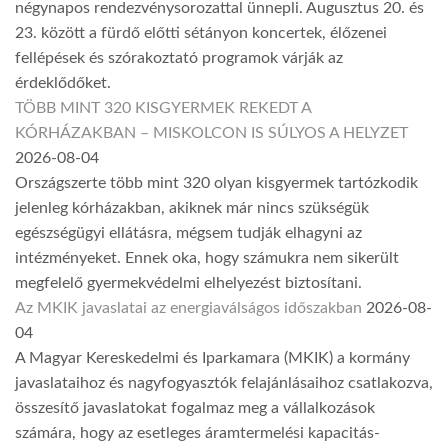
négynapos rendezvénysorozattal ünnepli. Augusztus 20. és
23. között a fürdő előtti sétányon koncertek, élőzenei
fellépések és szórakoztató programok várják az
érdeklődőket.
TÖBB MINT 320 KISGYERMEK REKEDT A
KÓRHÁZAKBAN – MISKOLCON IS SÚLYOS A HELYZET
2026-08-04
Országszerte több mint 320 olyan kisgyermek tartózkodik
jelenleg kórházakban, akiknek már nincs szükségük
egészségügyi ellátásra, mégsem tudják elhagyni az
intézményeket. Ennek oka, hogy számukra nem sikerült
megfelelő gyermekvédelmi elhelyezést biztosítani.
Az MKIK javaslatai az energiaválságos időszakban
2026-08-
04
A Magyar Kereskedelmi és Iparkamara (MKIK) a kormány
javaslataihoz és nagyfogyasztók felajánlásaihoz csatlakozva,
összesítő javaslatokat fogalmaz meg a vállalkozások
számára, hogy az esetleges áramtermelési kapacitás-