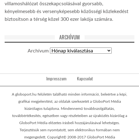
villamoshálózat összekapcsolásával gyorsabb,
kényelmesebb és versenyképesebb közösségi közlekedést
biztosítson a térség közel 300 ezer lakója számára.
ARCHÍVUM
Archívum
Impresszum
Kapcsolat
A globoport.hu felületén található minden információ, beleértve a képi,
grafikai megjelenítést, az oldalak szerkezetét a GloboPort Média
kizárólagos tulajdona. Mindennemű továbbszolgáltatás,
továbbértékesítés, egészében vagy részleteiben az újraközlés kizárólag a
GloboPort Média előzetes írásbeli hozzájárulásával lehetséges.
Terjesztésük sem nyomtatott, sem elektronikus formában nem
megengedett. Copyright© 2008-2017 GloboPort Média