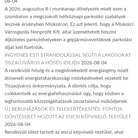
08-04
A 2026. augusztus 8-i munkanap-áthelyezés miatt ezen a
szombaton a megszokott hétköznapi parkolási szabályok
lesznek érvényben Miskolcon. Ez azt jelenti, hogy a Miskolci
Városgazda Nonprofit Kft. által üzemeltetett felszíni
díjköteles parkolóhelyeken a gépjárművezetőknek parkolási
díjat kell fizetniük.
INGYENES ESTI STRANDOLÁSSAL SEGÍTI A LAKOSOKAT
TISZAÚJVÁROS A HŐSÉG IDEJÉN
2026-08-04
A rendkívüli hőség és a megnövekedett energiaigény miatt
átmeneti energiatakarékossági intézkedéseket vezetett be
Tiszaújváros önkormányzata. A döntés célja, hogy
csökkentsék az energiafelhasználást úgy, hogy közben a
legfontosabb közszolgáltatások zavartalanul működjenek.
ÚJ BERUHÁZÁSOK ÉS TELEKÉRTÉKESÍTÉS: FONTOS
DÖNTÉSEKET HOZOTT AZ ENCSI KÉPVISELŐ-TESTÜLET
2026-08-04
Rendkívüli ülést tartott az encsi képviselő-testület, ahol