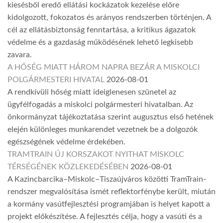
kiesésből eredő ellátási kockázatok kezelése előre
kidolgozott, fokozatos és arányos rendszerben történjen. A
cél az ellátásbiztonság fenntartása, a kritikus ágazatok
védelme és a gazdaság működésének lehető legkisebb
zavara.
A HŐSÉG MIATT HÁROM NAPRA BEZÁR A MISKOLCI
POLGÁRMESTERI HIVATAL
2026-08-01
A rendkívüli hőség miatt ideiglenesen szünetel az
ügyfélfogadás a miskolci polgármesteri hivatalban. Az
önkormányzat tájékoztatása szerint augusztus első hetének
elején különleges munkarendet vezetnek be a dolgozók
egészségének védelme érdekében.
TRAMTRAIN ÚJ KORSZAKOT NYITHAT MISKOLC
TÉRSÉGÉNEK KÖZLEKEDÉSÉBEN
2026-08-01
A Kazincbarcika–Miskolc–Tiszaújváros közötti TramTrain-
rendszer megvalósítása ismét reflektorfénybe került, miután
a kormány vasútfejlesztési programjában is helyet kapott a
projekt előkészítése. A fejlesztés célja, hogy a vasúti és a