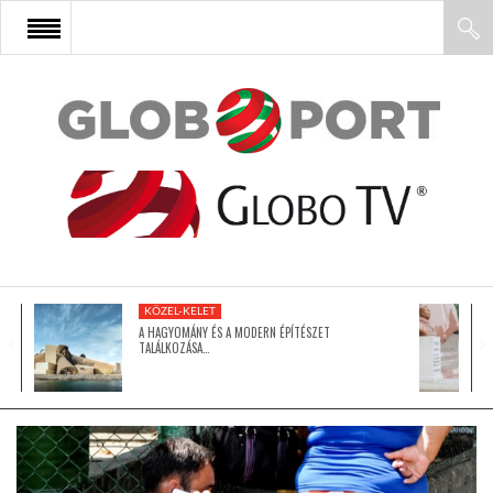
FŐOLDAL
AFRIKA
EURÓPA
KÖZEL-KELET
ÁZSIA
A HAGYOMÁNY ÉS A MODERN ÉPÍTÉSZET
TALÁLKOZÁSA…
ÉSZAK-AMERIKA
LATIN-AMERIKA