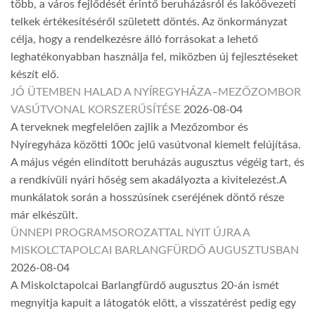
több, a város fejlődését érintő beruházásról és lakóövezeti
telkek értékesítéséről született döntés. Az önkormányzat
célja, hogy a rendelkezésre álló forrásokat a lehető
leghatékonyabban használja fel, miközben új fejlesztéseket
készít elő.
JÓ ÜTEMBEN HALAD A NYÍREGYHÁZA–MEZŐZOMBOR
VASÚTVONAL KORSZERŰSÍTÉSE
2026-08-04
A terveknek megfelelően zajlik a Mezőzombor és
Nyíregyháza közötti 100c jelű vasútvonal kiemelt felújítása.
A május végén elindított beruházás augusztus végéig tart, és
a rendkívüli nyári hőség sem akadályozta a kivitelezést.A
munkálatok során a hosszúsínek cseréjének döntő része
már elkészült.
ÜNNEPI PROGRAMSOROZATTAL NYIT ÚJRA A
MISKOLCTAPOLCAI BARLANGFÜRDŐ AUGUSZTUSBAN
2026-08-04
A Miskolctapolcai Barlangfürdő augusztus 20-án ismét
megnyitja kapuit a látogatók előtt, a visszatérést pedig egy