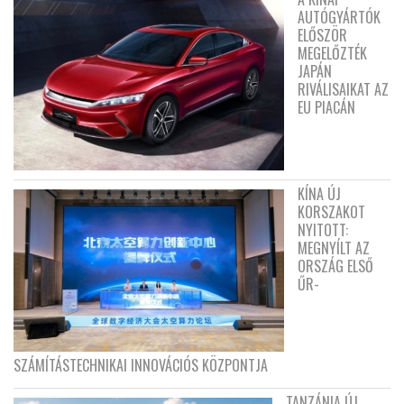
AUTÓGYÁRTÓK
ELŐSZÖR
MEGELŐZTÉK
JAPÁN
RIVÁLISAIKAT AZ
EU PIACÁN
KÍNA ÚJ
KORSZAKOT
NYITOTT:
MEGNYÍLT AZ
ORSZÁG ELSŐ
ŰR-
SZÁMÍTÁSTECHNIKAI INNOVÁCIÓS KÖZPONTJA
TANZÁNIA ÚJ