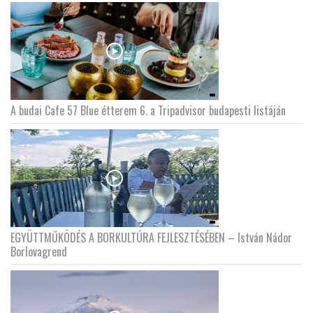
A budai Cafe 57 Blue étterem 6. a Tripadvisor budapesti listáján
EGYÜTTMŰKÖDÉS A BORKULTÚRA FEJLESZTÉSÉBEN – István Nádor
Borlovagrend