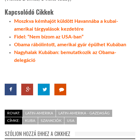
Kapcsolódó Cikkek
LATIMO.HU
Moszkva kémhajót küldött Havannába a kubai-
amerikai tárgyalások kezdetére
GLOBOBOOK
Fidel: “Nem bízom az USA-ban”
Obama rábólintott, amerikai gyár épülhet Kubában
Nagyhalak Kubában: bemutatkozik az Obama-
delegáció
ROVAT:
LATIN-AMERIKA
LATIN-AMERIKA - GAZDASÁG
CÍMKE:
KUBA
SZANKCIÓK
USA
SZÓLJON HOZZÁ EHHEZ A CIKKHEZ