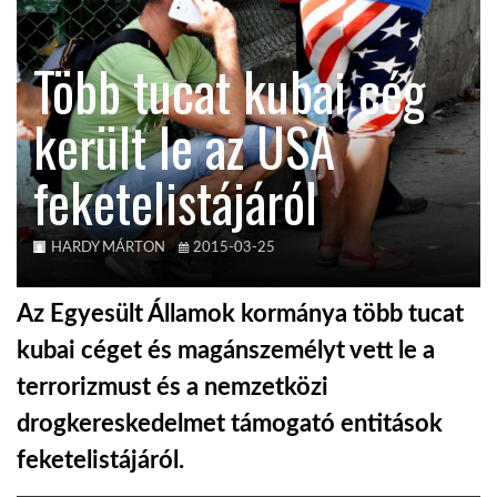
KÖZEL-KELET
Több tucat kubai cég
került le az USA
AUSZTRÁLIA
feketelistájáról
A VILÁG ITTHON
HARDY MÁRTON
2015-03-25
MÉDIA
Az Egyesült Államok kormánya több tucat
kubai céget és magánszemélyt vett le a
terrorizmust és a nemzetközi
GLOBOTV BP
drogkereskedelmet támogató entitások
feketelistájáról.
HÍR3D