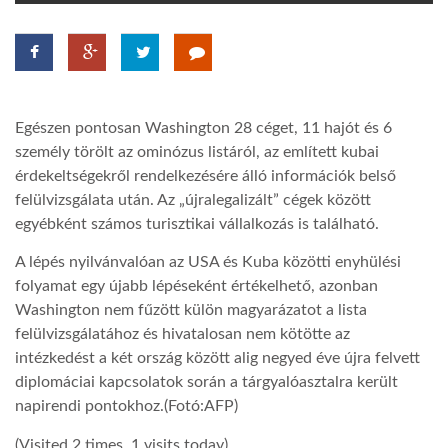
TROPICALMAGAZIN
GLOBOTV
Egészen pontosan Washington 28 céget, 11 hajót és 6
személy törölt az ominózus listáról, az említett kubai
AFRIKA TUDÁSTÁR
érdekeltségekről rendelkezésére álló információk belső
felülvizsgálata után. Az „újralegalizált” cégek között
egyébként számos turisztikai vállalkozás is található.
A NAP SZÉPE
A lépés nyilvánvalóan az USA és Kuba közötti enyhülési
folyamat egy újabb lépéseként értékelhető, azonban
LINKTR.EE
Washington nem fűzött külön magyarázatot a lista
felülvizsgálatához és hivatalosan nem kötötte az
intézkedést a két ország között alig negyed éve újra felvett
GLOBOZSARU
diplomáciai kapcsolatok során a tárgyalóasztalra került
napirendi pontokhoz.(Fotó:AFP)
DOBRAVERO.HU
(Visited 2 times, 1 visits today)