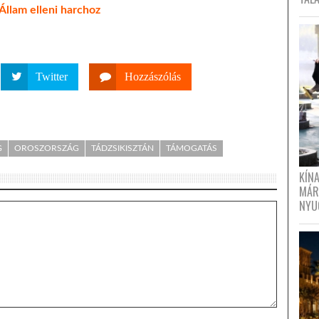
 Állam elleni harchoz
Twitter
Hozzászólás
G
OROSZORSZÁG
TÁDZSIKISZTÁN
TÁMOGATÁS
KÍN
MÁR
NYU