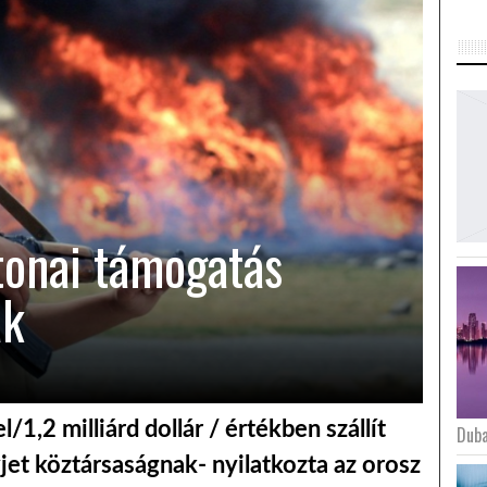
atonai támogatás
ak
/1,2 milliárd dollár / értékben szállít
Duba
jet köztársaságnak- nyilatkozta az orosz