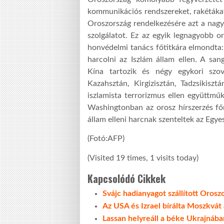
kommunikációs rendszereket, rakétákat.
Oroszország rendelkezésére azt a nagy
szolgálatot. Ez az egyik legnagyobb o
honvédelmi tanács főtitkára elmondta:
harcolni az Iszlám állam ellen. A sa
Kína tartozik és négy egykori szo
Kazahsztán, Kirgizisztán, Tadzsikiszt
iszlamista terrorizmus ellen együttmű
Washingtonban az orosz hírszerzés főn
állam elleni harcnak szenteltek az Egy
(Fotó:AFP)
(Visited 19 times, 1 visits today)
Kapcsolódó Cikkek
Svájc hadianyagot szállított Orosz
Az USA és Izrael bírálta Moszkvát a
Lassan helyreáll a béke Ukrajnába