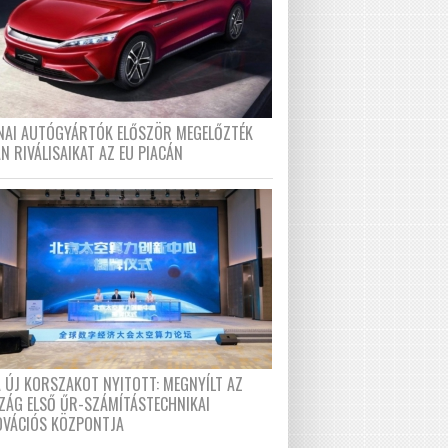
ÍNAI AUTÓGYÁRTÓK ELŐSZÖR MEGELŐZTÉK
N RIVÁLISAIKAT AZ EU PIACÁN
A ÚJ KORSZAKOT NYITOTT: MEGNYÍLT AZ
ZÁG ELSŐ ŰR-SZÁMÍTÁSTECHNIKAI
OVÁCIÓS KÖZPONTJA