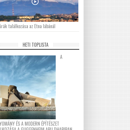
́rák találkozása az Etna lábánál
HETI TOPLISTA
A
YOMÁNY ÉS A MODERN ÉPÍTÉSZET
ÁLKOZÁSA A GUGGENHEIM ABU DHABIBAN