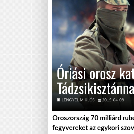
Óriási orosz k
Tádzsikisztánn
LENGYEL MIKLÓS
2015-04-08
Oroszország 70 milliárd rubel
fegyvereket az egykori szov