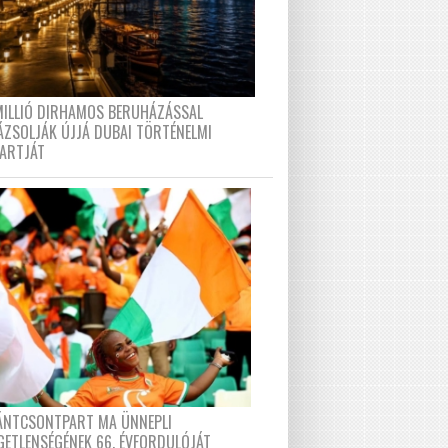
MILLIÓ DIRHAMOS BERUHÁZÁSSAL
ÁZSOLJÁK ÚJJÁ DUBAI TÖRTÉNELMI
PARTJÁT
FÁNTCSONTPART MA ÜNNEPLI
GETLENSÉGÉNEK 66. ÉVFORDULÓJÁT