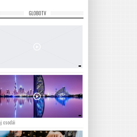
GLOBOTV
j csodái