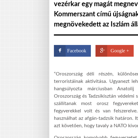
vezérkar egy magát megnev
Kommerszant című újságnak
megnövekedett az Iszlám áll
Facebook
Google +
“Oroszország déli részén, különö
terroristáinak aktivitása. Ugyanezt leh
hangsúlyozta márciusban Anatolij
Oroszország és Tadzsikisztán védelmi 
szállítanak most orosz fegyvereke
fegyverekkel volt és van felszerelve
használhat az afgán-tadzsik határon. It
azt követően, hogy tavaly a NATO kivon
Oroszország komolyabb fegyverzetet i