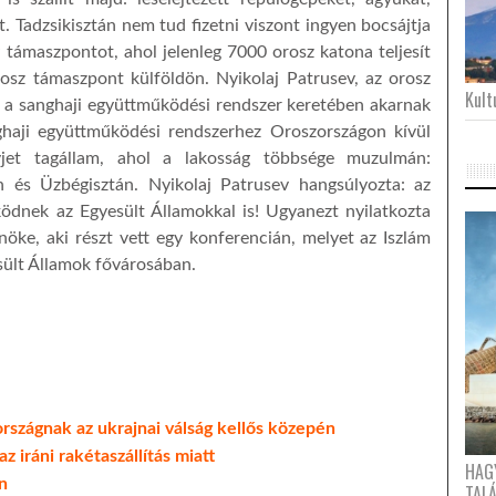
 Tadzsikisztán nem tud fizetni viszont ingyen bocsájtja
 támaszpontot, ahol jelenleg 7000 orosz katona teljesít
rosz támaszpont külföldön. Nyikolaj Patrusev, az orosz
Kultu
 a sanghaji együttműködési rendszer keretében akarnak
nghaji együttműködési rendszerhez Oroszországon kívül
vjet tagállam, ahol a lakosság többsége muzulmán:
án és Üzbégisztán. Nyikolaj Patrusev hangsúlyozta: az
ködnek az Egyesült Államokkal is! Ugyanezt nyilatkozta
öke, aki részt vett egy konferencián, melyet az Iszlám
esült Államok fővárosában.
országnak az ukrajnai válság kellős közepén
z iráni rakétaszállítás miatt
HAG
n
TAL