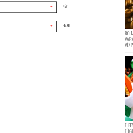
*
NÉV
*
EMAIL
80 
VAR
VÍZ
ELE
FÜG