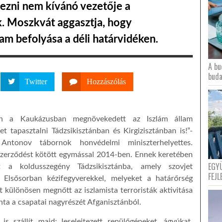
ezni nem kívánó vezetője a
. Moszkvát aggasztja, hogy
am befolyása a déli határvidéken.
A bu
buda
Twitter
Hozzászólás
sen a Kaukázusban megnövekedett az Iszlám állam
et tapasztalni Tádzsikisztánban és Kirgizisztánban is!”-
 Antonov tábornok honvédelmi miniszterhelyettes.
szerződést kötött egymással 2014-ben. Ennek keretében
EGY
t a koldusszegény Tádzsikisztánba, amely szovjet
FEJL
. Elsősorban kézifegyverekkel, melyeket a határőrség
t különösen megnőtt az iszlamista terroristák aktivitása
ta a csapatai nagyrészét Afganisztánból.
s szállít majd: leselejtezett repülőgépeket, ágyúkat,