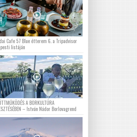
dai Cafe 57 Blue étterem 6. a Tripadvisor
pesti listáján
ÜTTMŰKÖDÉS A BORKULTÚRA
ESZTÉSÉBEN – István Nádor Borlovagrend