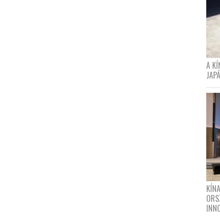
A K
JAPÁ
KÍN
ORS
INN