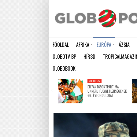
FŐOLDAL
AFRIKA
EURÓPA
ÁZSIA
ELEFÁNTCSONTPART MA ÜNNEPLI FÜGGETLENSÉGÉNEK 66. ÉVFORDULÓJÁT
HÁTBORZONGATÓ KAPCSOLAT A HAMBURGI KÉSELŐ ÉS A KOMBINÓS GYILKOS KÖZÖTT
KÍNA LAKOSSÁGA GYORS ÜTEMBEN
GLOBOTV BP
HÍR3D
TROPICALMAGAZI
GLOBOBOOK
AFRIKA
AFRIKA
ÚJ MECSETTEL
ELEFÁNTCSONTPART MA
GAZDAGODOTT NIGER EGYIK
ÜNNEPLI FÜGGETLENSÉGÉNEK
LEGNAGYOBB VÁROSA
66. ÉVFORDULÓJÁT