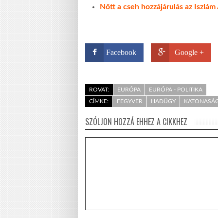
Nőtt a cseh hozzájárulás az Iszlám
Facebook
Google +
ROVAT:
EURÓPA
EURÓPA - POLITIKA
CÍMKE:
FEGYVER
HADÜGY
KATONASÁ
SZÓLJON HOZZÁ EHHEZ A CIKKHEZ