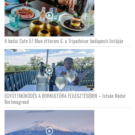
A budai Cafe 57 Blue étterem 6. a Tripadvisor budapesti listáján
EGYÜTTMŰKÖDÉS A BORKULTÚRA FEJLESZTÉSÉBEN – István Nádor
Borlovagrend