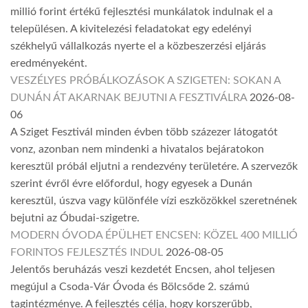
millió forint értékű fejlesztési munkálatok indulnak el a
településen. A kivitelezési feladatokat egy edelényi
székhelyű vállalkozás nyerte el a közbeszerzési eljárás
eredményeként.
VESZÉLYES PRÓBÁLKOZÁSOK A SZIGETEN: SOKAN A
DUNÁN ÁT AKARNAK BEJUTNI A FESZTIVÁLRA
2026-08-
06
A Sziget Fesztivál minden évben több százezer látogatót
vonz, azonban nem mindenki a hivatalos bejáratokon
keresztül próbál eljutni a rendezvény területére. A szervezők
szerint évről évre előfordul, hogy egyesek a Dunán
keresztül, úszva vagy különféle vízi eszközökkel szeretnének
bejutni az Óbudai-szigetre.
MODERN ÓVODA ÉPÜLHET ENCSEN: KÖZEL 400 MILLIÓ
FORINTOS FEJLESZTÉS INDUL
2026-08-05
Jelentős beruházás veszi kezdetét Encsen, ahol teljesen
megújul a Csoda-Vár Óvoda és Bölcsőde 2. számú
tagintézménye. A fejlesztés célja, hogy korszerűbb,