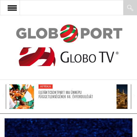
FŐOLDAL
AFRIKA
EURÓPA
AFRIKA
ÁZSIA
ELEFÁNTCSONTPART MA ÜNNEPLI
FÜGGETLENSÉGÉNEK 66. ÉVFORDULÓJÁT
ÉSZAK-AMERIKA
LATIN-AMERIKA