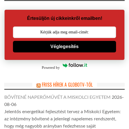
Értesüljön új cikkeinkről emailben!
Véglegesítés
Powered by
FRISS HÍREK A GLOBOTV-TŐL
BŐVÍTENÉ NAPERŐMŰVÉT A MISKOLCI EGYETEM
2026-
08-06
Jelentős energetikai fejlesztést tervez a Miskolci Egyetem:
az intézmény bővítené a jelenlegi napelemes rendszerét,
hogy még nagyobb arányban fedezhesse saját