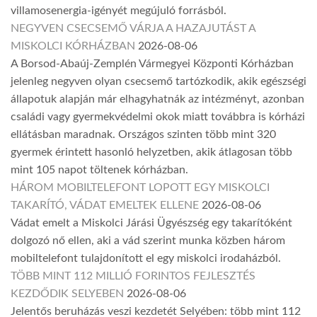
villamosenergia-igényét megújuló forrásból.
NEGYVEN CSECSEMŐ VÁRJA A HAZAJUTÁST A
MISKOLCI KÓRHÁZBAN
2026-08-06
A Borsod-Abaúj-Zemplén Vármegyei Központi Kórházban
jelenleg negyven olyan csecsemő tartózkodik, akik egészségi
állapotuk alapján már elhagyhatnák az intézményt, azonban
családi vagy gyermekvédelmi okok miatt továbbra is kórházi
ellátásban maradnak. Országos szinten több mint 320
gyermek érintett hasonló helyzetben, akik átlagosan több
mint 105 napot töltenek kórházban.
HÁROM MOBILTELEFONT LOPOTT EGY MISKOLCI
TAKARÍTÓ, VÁDAT EMELTEK ELLENE
2026-08-06
Vádat emelt a Miskolci Járási Ügyészség egy takarítóként
dolgozó nő ellen, aki a vád szerint munka közben három
mobiltelefont tulajdonított el egy miskolci irodaházból.
TÖBB MINT 112 MILLIÓ FORINTOS FEJLESZTÉS
KEZDŐDIK SELYEBEN
2026-08-06
Jelentős beruházás veszi kezdetét Selyében: több mint 112