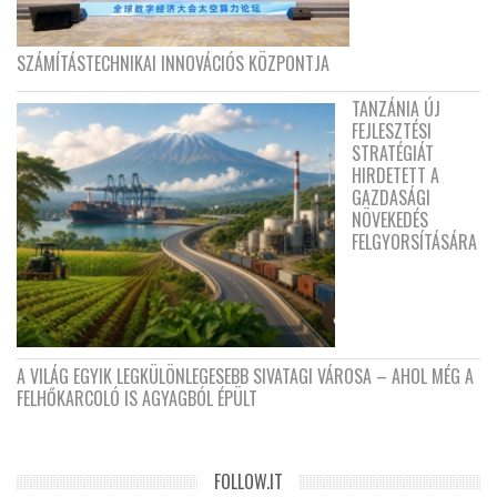
SZÁMÍTÁSTECHNIKAI INNOVÁCIÓS KÖZPONTJA
TANZÁNIA ÚJ
FEJLESZTÉSI
STRATÉGIÁT
HIRDETETT A
GAZDASÁGI
NÖVEKEDÉS
FELGYORSÍTÁSÁRA
A VILÁG EGYIK LEGKÜLÖNLEGESEBB SIVATAGI VÁROSA – AHOL MÉG A
FELHŐKARCOLÓ IS AGYAGBÓL ÉPÜLT
FOLLOW.IT