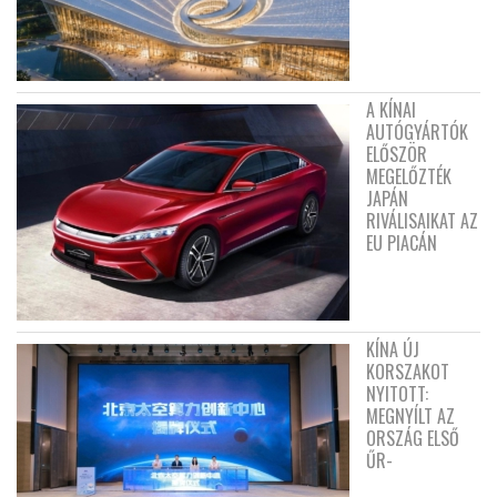
A KÍNAI
AUTÓGYÁRTÓK
ELŐSZÖR
MEGELŐZTÉK
JAPÁN
RIVÁLISAIKAT AZ
EU PIACÁN
KÍNA ÚJ
KORSZAKOT
NYITOTT:
MEGNYÍLT AZ
ORSZÁG ELSŐ
ŰR-