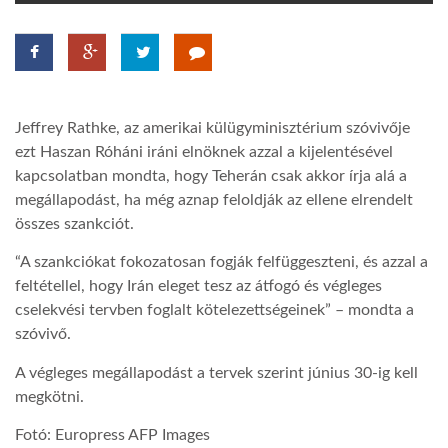
TROPICALMAGAZIN
GLOBOTV
Jeffrey Rathke, az amerikai külügyminisztérium szóvivője
ezt Haszan Róháni iráni elnöknek azzal a kijelentésével
AFRIKA TUDÁSTÁR
kapcsolatban mondta, hogy Teherán csak akkor írja alá a
megállapodást, ha még aznap feloldják az ellene elrendelt
összes szankciót.
A NAP SZÉPE
“A szankciókat fokozatosan fogják felfüggeszteni, és azzal a
feltétellel, hogy Irán eleget tesz az átfogó és végleges
LINKTR.EE
cselekvési tervben foglalt kötelezettségeinek” – mondta a
szóvivő.
GLOBOZSARU
A végleges megállapodást a tervek szerint június 30-ig kell
megkötni.
DOBRAVERO.HU
Fotó: Europress AFP Images