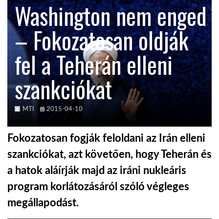
Washington nem enged
KÖZEL-KELET
– Fokozatosan oldják
fel a Teherán elleni
AUSZTRÁLIA
szankciókat
A VILÁG ITTHON
MTI
2015-04-10
MÉDIA
Fokozatosan fogják feloldani az Irán elleni
szankciókat, azt követően, hogy Teherán és
a hatok aláírják majd az iráni nukleáris
GLOBOTV BP
program korlátozásáról szóló végleges
megállapodást.
HÍR3D