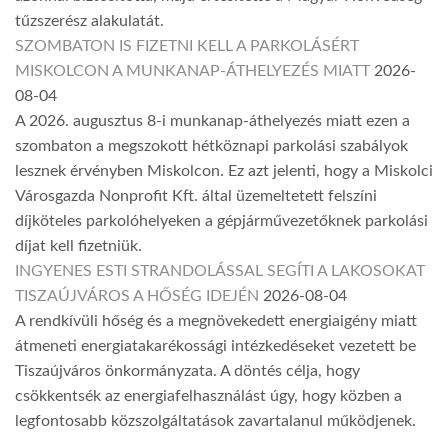
tűzszerész alakulatát.
SZOMBATON IS FIZETNI KELL A PARKOLÁSÉRT
MISKOLCON A MUNKANAP-ÁTHELYEZÉS MIATT
2026-
08-04
A 2026. augusztus 8-i munkanap-áthelyezés miatt ezen a
szombaton a megszokott hétköznapi parkolási szabályok
lesznek érvényben Miskolcon. Ez azt jelenti, hogy a Miskolci
Városgazda Nonprofit Kft. által üzemeltetett felszíni
díjköteles parkolóhelyeken a gépjárművezetőknek parkolási
díjat kell fizetniük.
INGYENES ESTI STRANDOLÁSSAL SEGÍTI A LAKOSOKAT
TISZAÚJVÁROS A HŐSÉG IDEJÉN
2026-08-04
A rendkívüli hőség és a megnövekedett energiaigény miatt
átmeneti energiatakarékossági intézkedéseket vezetett be
Tiszaújváros önkormányzata. A döntés célja, hogy
csökkentsék az energiafelhasználást úgy, hogy közben a
legfontosabb közszolgáltatások zavartalanul működjenek.