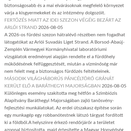
biztonságosabb és a mai elvárásoknak megfelelő környezet
várja a kisgyermekeket és az intézmény dolgozóit.
FERTŐZÉS MIATT AZ IDEI SZEZON VÉGÉIG BEZÁRT AZ
ARLÓI STRAND
2026-08-05
A 2026-os fürdési szezon hátralévő részében nem fogadhat
látogatókat az Arlói Suvadás Liget Strand. A Borsod-Abaúj-
Zemplén Vármegyei Kormányhivatal laboratóriumi
vizsgálatok eredményei alapján rendelte el a fürdőhely
működésének felfüggesztését, miután a vízminőség már
nem felelt meg a biztonságos fürdőzés feltételeinek.
MÁSODIK VILÁGHÁBORÚS PÁNCÉLTÖRŐ GRÁNÁT
KERÜLT ELŐ A BARÁTHEGYI MAJORSÁGBAN
2026-08-05
Különleges esemény szakította meg hétfőn a Szimbiózis
Alapítvány Baráthegyi Majorságában zajló tanösvény-
fejlesztési munkálatokat. Az erdei útszakasz építése során
egy munkagép egy robbanótestnek látszó tárgyat fordított
ki a földből.A helyszínre érkező rendőrjárőr a területet
azonnal biztosította, majd értesítette a Magyar Honvédség