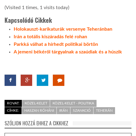
(Visited 1 times, 1 visits today)
LATIMO.HU
Kapcsolódó Cikkek
Holokauszt-karikaturák versenye Teheránban
GLOBOBOOK
Irán a totális kiszáradás felé rohan
Parkká válhat a hírhedt politikai börtön
A jemeni békéről tárgyalnak a szaúdiak és a húszik
ROVAT:
KÖZEL-KELET
KÖZEL-KELET - POLITIKA
CÍMKE:
HASZAN RÓHÁNI
IRÁN
SZANKCIÓ
TEHERÁN
SZÓLJON HOZZÁ EHHEZ A CIKKHEZ