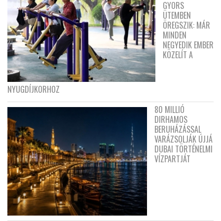
GYORS
ÜTEMBEN
ÖREGSZIK: MÁR
MINDEN
NEGYEDIK EMBER
KÖZELÍT A
NYUGDÍJKORHOZ
80 MILLIÓ
DIRHAMOS
BERUHÁZÁSSAL
VARÁZSOLJÁK ÚJJÁ
DUBAI TÖRTÉNELMI
VÍZPARTJÁT