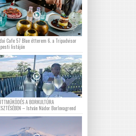
dai Cafe 57 Blue étterem 6. a Tripadvisor
pesti listáján
ÜTTMŰKÖDÉS A BORKULTÚRA
ESZTÉSÉBEN – István Nádor Borlovagrend