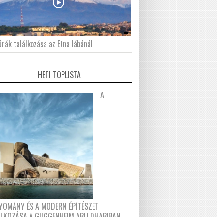
́rák találkozása az Etna lábánál
HETI TOPLISTA
A
YOMÁNY ÉS A MODERN ÉPÍTÉSZET
ÁLKOZÁSA A GUGGENHEIM ABU DHABIBAN