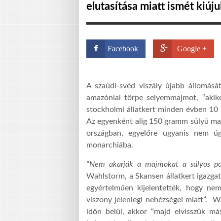
elutasítása miatt ismét kiújul
Facebook
Google +
A szaúdi-svéd viszály újabb állomásá
amazóniai törpe selyemmajmot, “akiket
stockholmi állatkert minden évben 10 
Az egyenként alig 150 gramm súlyú ma
országban, egyelőre ugyanis nem úg
monarchiába.
“Nem akarják a majmokat a súlyos poli
Wahlstorm, a Skansen állatkert igazgatój
egyértelműen kijelentették, hogy ne
viszony jelenlegi nehézségei miatt”. 
időn belül, akkor “majd elvisszük más