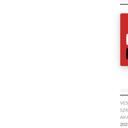
VE
SZI
AKA
202