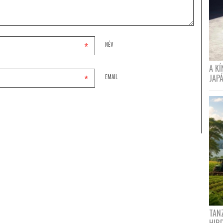
*
NÉV
A K
*
JAPÁ
EMAIL
TANZ