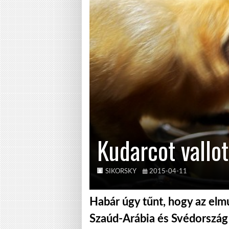
Kudarcot vallo
SIKORSKY
2015-04-11
Habár úgy tűnt, hogy az elm
Szaúd-Arábia és Svédország