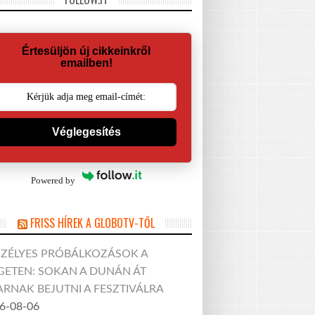
Értesüljön új cikkeinkről
emailben!
Véglegesítés
Powered by
FRISS HÍREK A GLOBOTV-TŐL
SZÉLYES PRÓBÁLKOZÁSOK A
GETEN: SOKAN A DUNÁN ÁT
RNAK BEJUTNI A FESZTIVÁLRA
6-08-06