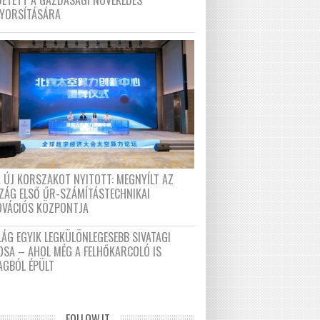
DETETT A GAZDASÁGI NÖVEKEDÉS
GYORSÍTÁSÁRA
A ÚJ KORSZAKOT NYITOTT: MEGNYÍLT AZ
ZÁG ELSŐ ŰR-SZÁMÍTÁSTECHNIKAI
OVÁCIÓS KÖZPONTJA
LÁG EGYIK LEGKÜLÖNLEGESEBB SIVATAGI
OSA – AHOL MÉG A FELHŐKARCOLÓ IS
AGBÓL ÉPÜLT
FOLLOW.IT