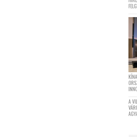
HIR
FEL
KÍN
ORS
INN
A VI
VÁR
AGY