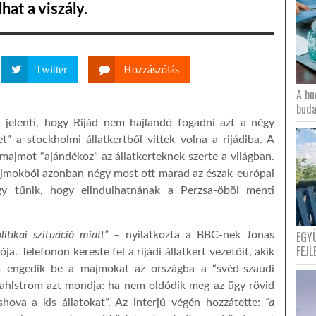
hat a viszály.
Twitter
Hozzászólás
A bu
buda
t jelenti, hogy Rijád nem hajlandó fogadni azt a négy
” a stockholmi állatkertből vittek volna a rijádiba. A
majmot “ajándékoz” az állatkerteknek szerte a világban.
jmokból azonban négy most ott marad az észak-európai
y tűnik, hogy elindulhatnának a Perzsa-öböl menti
EGY
tikai szituáció miatt”
– nyilatkozta a BBC-nek Jonas
FEJL
a. Telefonon kereste fel a rijádi állatkert vezetőit, akik
m engedik be a majmokat az országba a “svéd-szaúdi
Wahlstrom azt mondja: ha nem oldódik meg az ügy rövid
hova a kis állatokat”. Az interjú végén hozzátette:
“a