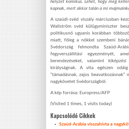
helyzet komikus. Lehet, hogy meg kelle
kapnak, mert akkor talán a mi majmainka
A szaúdi-svéd viszály márciusban kez
Wallström svéd külügyminiszter bes
politikusnő ugyanis korábban többszö
miatt, főleg a nőkkel szembeni báná
Svédország felmondta Szaúd-Arábi
fegyverszállítási egyezményét, am
berendezéseket, valamint kiképzési
királyságnak. A vita egészen odáig
“támadásnak, zajos beavatkozásnak” ne
nagykövetet Svédországból.
A kép forrása: Europress/AFP
(Visited 1 times, 1 visits today)
Kapcsolódó Cikkek
Szaúd-Arábia visszahívta a nagyk