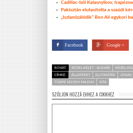
Cadillac-ből Kalasnyikov, trapézna
Pakisztán elutasította a szaúdi ké
„Iszlamizálódik” Ben Ali egykori b
Facebook
Google +
ROVAT:
KÖZEL-KELET - BULVÁR
KÖZEL-KE
CÍMKE:
ÁLLATKERT
ELUTASÍTÁS
JONAS
TÖRPE SELYEM MAJOM
VITA
SZÓLJON HOZZÁ EHHEZ A CIKKHEZ