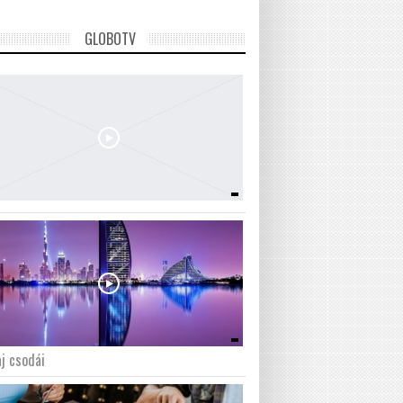
GLOBOTV
j csodái