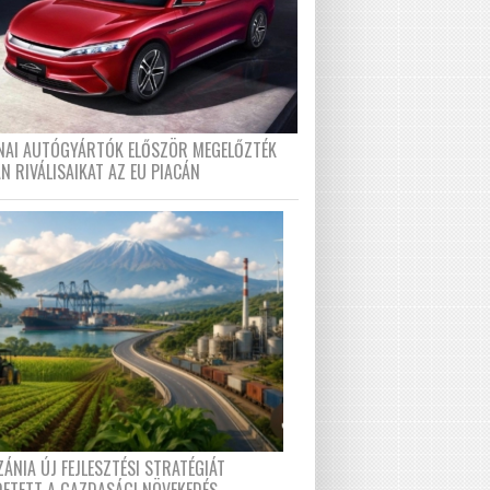
ÍNAI AUTÓGYÁRTÓK ELŐSZÖR MEGELŐZTÉK
N RIVÁLISAIKAT AZ EU PIACÁN
ÁNIA ÚJ FEJLESZTÉSI STRATÉGIÁT