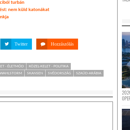
ciból turbán
rést: nem küld katonákat
ankja
Twitter
Hozzászólás
LET - ÉLETMÓD
KÖZEL-KELET - POLITIKA
 WAHLSTORM
SKANSEN
SVÉDORSZÁG
SZAÚD-ARÁBIA
202
OPE