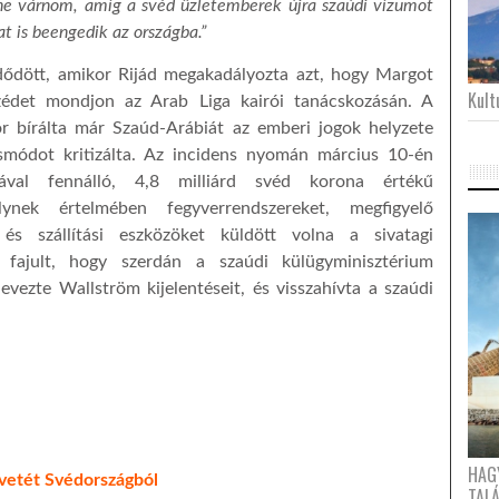
ne várnom, amíg a svéd üzletemberek újra szaúdi vízumot
t is beengedik az országba.”
dődött, amikor Rijád megakadályozta azt, hogy Margot
Kultu
zédet mondjon az Arab Liga kairói tanácskozásán. A
r bírálta már Szaúd-Arábiát az emberi jogok helyzete
smódot kritizálta. Az incidens nyomán március 10-én
ával fennálló, 4,8 milliárd svéd korona értékű
elynek értelmében fegyverrendszereket, megfigyelő
 és szállítási eszközöket küldött volna a sivatagi
 fajult, hogy szerdán a szaúdi külügyminisztérium
vezte Wallström kijelentéseit, és visszahívta a szaúdi
HAG
övetét Svédországból
TAL