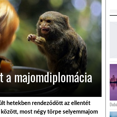
tt a majomdiplomácia
últ hetekben rendeződött az ellentét
Duba
 között, most négy törpe selyemmajom