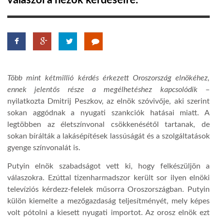
válaszol a nézők kérdéseire.
TROPICALMAGAZIN
GLOBOTV
Több mint kétmillió kérdés érkezett Oroszország elnökéhez,
AFRIKA TUDÁSTÁR
ennek jelentős része a megélhetéshez kapcsolódik
–
nyilatkozta Dmitrij Peszkov, az elnök szóvivője, aki szerint
sokan aggódnak a nyugati szankciók hatásai miatt. A
A NAP SZÉPE
legtöbben az életszínvonal csökkenésétől tartanak, de
sokan bírálták a lakásépítések lassúságát és a szolgáltatások
LINKTR.EE
gyenge színvonalát is.
Putyin elnök szabadságot vett ki, hogy felkészüljön a
GLOBOZSARU
válaszokra. Ezúttal tizenharmadszor került sor ilyen elnöki
televíziós kérdezz-felelek műsorra Oroszországban. Putyin
külön kiemelte a mezőgazdaság teljesítményét, mely képes
DOBRAVERO.HU
volt pótolni a kiesett nyugati importot. Az orosz elnök ezt