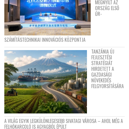
MEGNYÍLT AZ
ORSZÁG ELSŐ
ŰR-
SZÁMÍTÁSTECHNIKAI INNOVÁCIÓS KÖZPONTJA
TANZÁNIA ÚJ
FEJLESZTÉSI
STRATÉGIÁT
HIRDETETT A
GAZDASÁGI
NÖVEKEDÉS
FELGYORSÍTÁSÁRA
A VILÁG EGYIK LEGKÜLÖNLEGESEBB SIVATAGI VÁROSA – AHOL MÉG A
FELHŐKARCOLÓ IS AGYAGBÓL ÉPÜLT