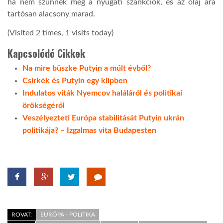
ha nem szűnnek meg a nyugati szankciók, és az olaj ára
tartósan alacsony marad.
(Visited 2 times, 1 visits today)
Kapcsolódó Cikkek
Na mire büszke Putyin a múlt évből?
Csirkék és Putyin egy klipben
Indulatos viták Nyemcov haláláról és politikai
örökségéről
Veszélyezteti Európa stabilitását Putyin ukrán
politikája? – Izgalmas vita Budapesten
ROVAT:
EURÓPA - POLITIKA