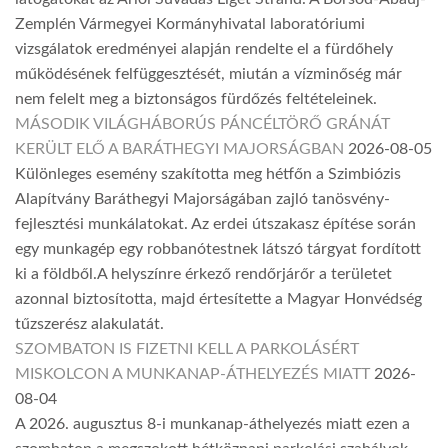
Zemplén Vármegyei Kormányhivatal laboratóriumi
vizsgálatok eredményei alapján rendelte el a fürdőhely
működésének felfüggesztését, miután a vízminőség már
nem felelt meg a biztonságos fürdőzés feltételeinek.
MÁSODIK VILÁGHÁBORÚS PÁNCÉLTÖRŐ GRÁNÁT
KERÜLT ELŐ A BARÁTHEGYI MAJORSÁGBAN
2026-08-05
Különleges esemény szakította meg hétfőn a Szimbiózis
Alapítvány Baráthegyi Majorságában zajló tanösvény-
fejlesztési munkálatokat. Az erdei útszakasz építése során
egy munkagép egy robbanótestnek látszó tárgyat fordított
ki a földből.A helyszínre érkező rendőrjárőr a területet
azonnal biztosította, majd értesítette a Magyar Honvédség
tűzszerész alakulatát.
SZOMBATON IS FIZETNI KELL A PARKOLÁSÉRT
MISKOLCON A MUNKANAP-ÁTHELYEZÉS MIATT
2026-
08-04
A 2026. augusztus 8-i munkanap-áthelyezés miatt ezen a