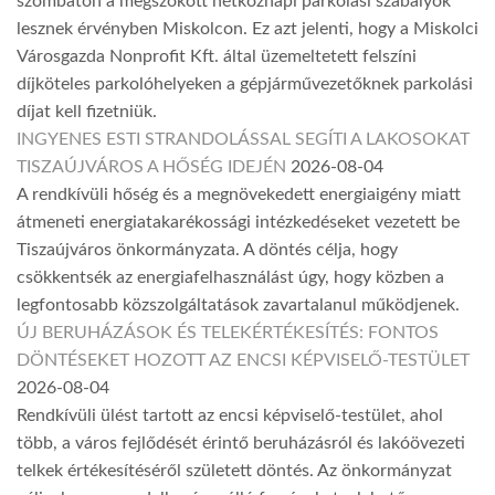
szombaton a megszokott hétköznapi parkolási szabályok
lesznek érvényben Miskolcon. Ez azt jelenti, hogy a Miskolci
Városgazda Nonprofit Kft. által üzemeltetett felszíni
díjköteles parkolóhelyeken a gépjárművezetőknek parkolási
díjat kell fizetniük.
INGYENES ESTI STRANDOLÁSSAL SEGÍTI A LAKOSOKAT
TISZAÚJVÁROS A HŐSÉG IDEJÉN
2026-08-04
A rendkívüli hőség és a megnövekedett energiaigény miatt
átmeneti energiatakarékossági intézkedéseket vezetett be
Tiszaújváros önkormányzata. A döntés célja, hogy
csökkentsék az energiafelhasználást úgy, hogy közben a
legfontosabb közszolgáltatások zavartalanul működjenek.
ÚJ BERUHÁZÁSOK ÉS TELEKÉRTÉKESÍTÉS: FONTOS
DÖNTÉSEKET HOZOTT AZ ENCSI KÉPVISELŐ-TESTÜLET
2026-08-04
Rendkívüli ülést tartott az encsi képviselő-testület, ahol
több, a város fejlődését érintő beruházásról és lakóövezeti
telkek értékesítéséről született döntés. Az önkormányzat