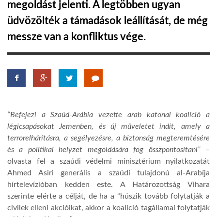
megoldást jelenti. A legtöbben ugyan
üdvözölték a támadások leállítását, de még
LATIMO.HU
messze van a konfliktus vége.
GLOBOBOOK
“Befejezi a Szaúd-Arábia vezette arab katonai koalíció a
légicsapásokat Jemenben, és új műveletet indít, amely a
terrorelhárításra, a segélyezésre, a biztonság megteremtésére
és a politikai helyzet megoldására fog összpontosítani”
–
olvasta fel a szaúdi védelmi minisztérium nyilatkozatát
Ahmed Asiri generális a szaúdi tulajdonú al-Arabíja
hírtelevízióban kedden este. A Határozottság Vihara
szerinte elérte a célját, de ha a “húszik tovább folytatják a
civilek elleni akcióikat, akkor a koalíció tagállamai folytatják