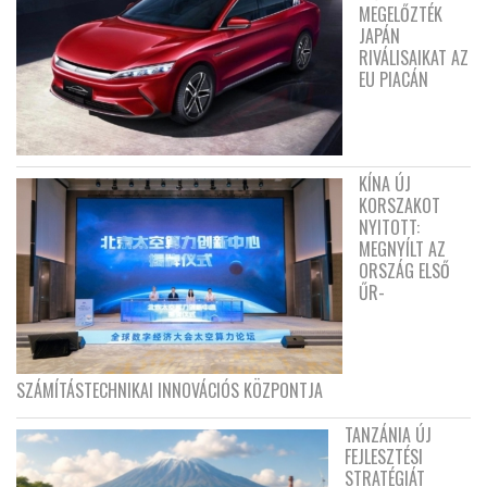
MEGELŐZTÉK
JAPÁN
RIVÁLISAIKAT AZ
EU PIACÁN
KÍNA ÚJ
KORSZAKOT
NYITOTT:
MEGNYÍLT AZ
ORSZÁG ELSŐ
ŰR-
SZÁMÍTÁSTECHNIKAI INNOVÁCIÓS KÖZPONTJA
TANZÁNIA ÚJ
FEJLESZTÉSI
STRATÉGIÁT