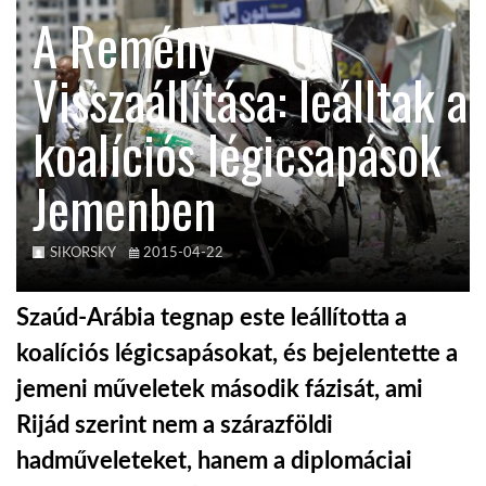
A Remény
TROPICALMAGAZIN
Visszaállítása: leálltak a
GLOBOTV
koalíciós légicsapások
Jemenben
AFRIKA TUDÁSTÁR
A NAP SZÉPE
SIKORSKY
2015-04-22
Szaúd-Arábia tegnap este leállította a
LINKTR.EE
koalíciós légicsapásokat, és bejelentette a
jemeni műveletek második fázisát, ami
GLOBOZSARU
Rijád szerint nem a szárazföldi
hadműveleteket, hanem a diplomáciai
DOBRAVERO.HU