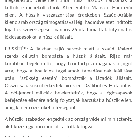
megsebesült. Jemenben síita húszi lázadók harcolnak a
külföldre menekült elnök, Abed Rabbo Manszúr Hádi erői
ellen. A húszik visszaszorítása érdekében Szaúd-Arábia
kilenc arab ország támogatásával légi hadműveletet indított:
Rijád és szövetségesei március 26 óta támadták folyamatos
légicsapásokkal a húszik állásait.
FRISSÍTÉS: A Taizban zajló harcok miatt a szaúdi légierő
szerda délután bombázta a húszik állásait. Rijád már
korábban bejelentette, hogy fenntartja a magának a jogot
arra, hogy a koalíciós tagállamok támadásainak leállítása
után, “szükség esetén” bombázzák a lázadók állásait.
Összecsapásokról érkeztek hírek ed-Dzáliból és Hútából is.
A dél-jemeni milíciák bejelentették, hogy a légicsapások
befejezése ellenére addig folytatják harcukat a húszik ellen,
amíg ki nem űzik őket a térségből.
A húszik szabadon engedték az ország védelmi miniszterét,
akit közel egy hónapon át tartottak fogva.