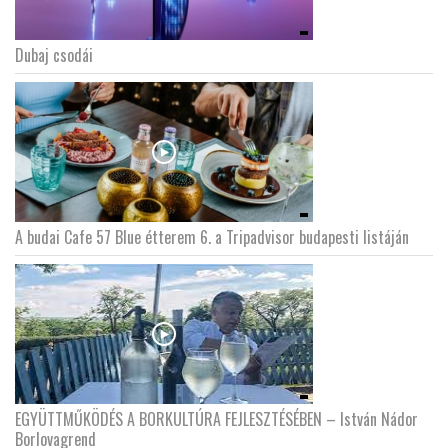
Dubaj csodái
A budai Cafe 57 Blue étterem 6. a Tripadvisor budapesti listáján
EGYÜTTMŰKÖDÉS A BORKULTÚRA FEJLESZTÉSÉBEN – István Nádor
Borlovagrend