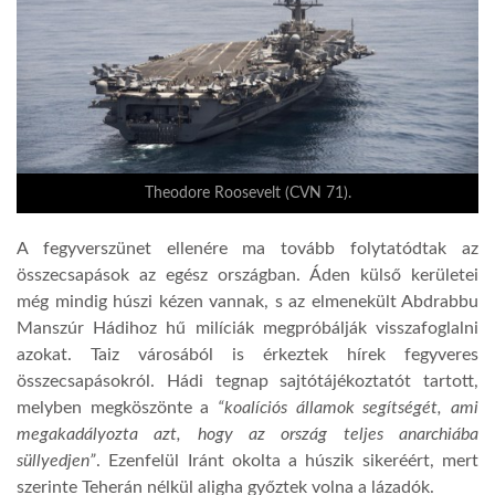
Theodore Roosevelt (CVN 71).
A fegyverszünet ellenére ma tovább folytatódtak az
összecsapások az egész országban. Áden külső kerületei
még mindig húszi kézen vannak, s az elmenekült Abdrabbu
Manszúr Hádihoz hű milíciák megpróbálják visszafoglalni
azokat. Taiz városából is érkeztek hírek fegyveres
összecsapásokról. Hádi tegnap sajtótájékoztatót tartott,
melyben megköszönte a
“koalíciós államok segítségét, ami
megakadályozta azt, hogy az ország teljes anarchiába
süllyedjen”
. Ezenfelül Iránt okolta a húszik sikeréért, mert
szerinte Teherán nélkül aligha győztek volna a lázadók.