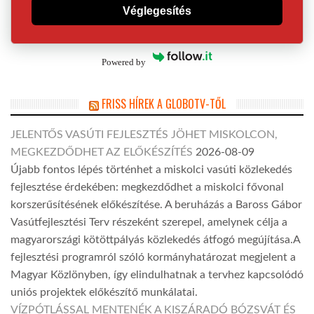
Véglegesítés
Powered by
FRISS HÍREK A GLOBOTV-TŐL
JELENTŐS VASÚTI FEJLESZTÉS JÖHET MISKOLCON,
MEGKEZDŐDHET AZ ELŐKÉSZÍTÉS
2026-08-09
Újabb fontos lépés történhet a miskolci vasúti közlekedés
fejlesztése érdekében: megkezdődhet a miskolci fővonal
korszerűsítésének előkészítése. A beruházás a Baross Gábor
Vasútfejlesztési Terv részeként szerepel, amelynek célja a
magyarországi kötöttpályás közlekedés átfogó megújítása.A
fejlesztési programról szóló kormányhatározat megjelent a
Magyar Közlönyben, így elindulhatnak a tervhez kapcsolódó
uniós projektek előkészítő munkálatai.
VÍZPÓTLÁSSAL MENTENÉK A KISZÁRADÓ BÓZSVÁT ÉS