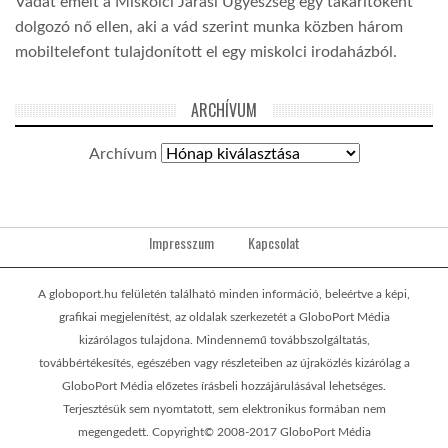
Vádat emelt a Miskolci Járási Ügyészség egy takarítóként
dolgozó nő ellen, aki a vád szerint munka közben három
mobiltelefont tulajdonított el egy miskolci irodaházból.
ARCHÍVUM
Archívum
Impresszum
Kapcsolat
A globoport.hu felületén található minden információ, beleértve a képi,
grafikai megjelenítést, az oldalak szerkezetét a GloboPort Média
kizárólagos tulajdona. Mindennemű továbbszolgáltatás,
továbbértékesítés, egészében vagy részleteiben az újraközlés kizárólag a
GloboPort Média előzetes írásbeli hozzájárulásával lehetséges.
Terjesztésük sem nyomtatott, sem elektronikus formában nem
megengedett. Copyright© 2008-2017 GloboPort Média