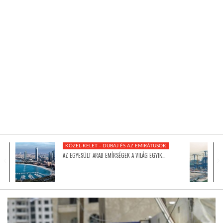
KÖZEL-KELET
AUSZTRÁLIA
A VILÁG ITTHON
MÉDIA
KÖZEL-KELET - DUBAJ ÉS AZ EMIRÁTUSOK
AZ EGYESÜLT ARAB EMÍRSÉGEK A VILÁG EGYIK…
GLOBOTV BP
HÍR3D