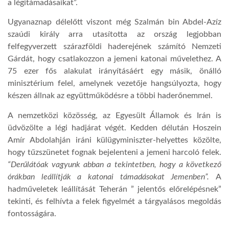
a légitámadásaikat”.
Ugyanaznap délelőtt viszont még Szalmán bin Abdel-Azíz
szaúdi király arra utasította az ország legjobban
felfegyverzett szárazföldi haderejének számító Nemzeti
Gárdát, hogy csatlakozzon a jemeni katonai művelethez. A
75 ezer fős alakulat irányításáért egy másik, önálló
minisztérium felel, amelynek vezetője hangsúlyozta, hogy
készen állnak az együttműködésre a többi haderőnemmel.
A nemzetközi közösség, az Egyesült Államok és Irán is
üdvözölte a légi hadjárat végét. Kedden délután Hoszein
Amír Abdolahján iráni külügyminiszter-helyettes közölte,
hogy tűzszünetet fognak bejelenteni a jemeni harcoló felek.
“Derűlátóak vagyunk abban a tekintetben, hogy a következő
órákban leállítják a katonai támadásokat Jemenben”.
A
hadműveletek leállítását Teherán ” jelentős előrelépésnek”
tekinti, és felhívta a felek figyelmét a tárgyalásos megoldás
fontosságára.