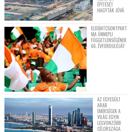
ÉPÍTÉSÉT
HAGYTÁK JÓVÁ
ELEFÁNTCSONTPART
MA ÜNNEPLI
FÜGGETLENSÉGÉNEK
66. ÉVFORDULÓJÁT
AZ EGYESÜLT
ARAB
EMÍRSÉGEK A
VILÁG EGYIK
LEGVONZÓBB
CÉLORSZÁGA