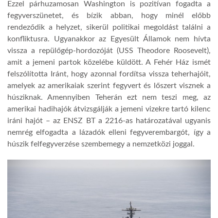
Ezzel párhuzamosan Washington is pozitívan fogadta a
fegyverszünetet, és bízik abban, hogy minél előbb
rendeződik a helyzet, sikerül politikai megoldást találni a
konfliktusra. Ugyanakkor az Egyesült Államok nem hívta
vissza a repülőgép-hordozóját (USS Theodore Roosevelt),
amit a jemeni partok közelébe küldött. A Fehér Ház ismét
felszólította Iránt, hogy azonnal fordítsa vissza teherhajóit,
amelyek az amerikaiak szerint fegyvert és lőszert visznek a
húsziknak. Amennyiben Teherán ezt nem teszi meg, az
amerikai hadihajók átvizsgálják a jemeni vizekre tartó kilenc
iráni hajót – az ENSZ BT a 2216-as határozatával ugyanis
nemrég elfogadta a lázadók elleni fegyverembargót, így a
húszik felfegyverzése szembemegy a nemzetközi joggal.