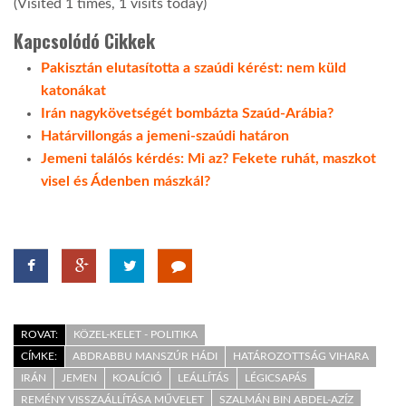
(Visited 1 times, 1 visits today)
Kapcsolódó Cikkek
Pakisztán elutasította a szaúdi kérést: nem küld
katonákat
Irán nagykövetségét bombázta Szaúd-Arábia?
Határvillongás a jemeni-szaúdi határon
Jemeni találós kérdés: Mi az? Fekete ruhát, maszkot
visel és Ádenben mászkál?
ROVAT:
KÖZEL-KELET - POLITIKA
CÍMKE:
ABDRABBU MANSZÚR HÁDI
HATÁROZOTTSÁG VIHARA
IRÁN
JEMEN
KOALÍCIÓ
LEÁLLÍTÁS
LÉGICSAPÁS
REMÉNY VISSZAÁLLÍTÁSA MŰVELET
SZALMÁN BIN ABDEL-AZÍZ