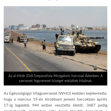
Az al-Hírák (Déli Szeparatista Mozgalom) harcosai Ádenben. A
szervezet fegyveresei hűséget esküdtek Hádinak.
Az Egészségügyi Világszervezet (WHO) kedden bejelentette,
hogy a március 19-én kirobbant jemeni harcokban április
17-ig legalább 944 ember vesztette életét, 3487 pedig