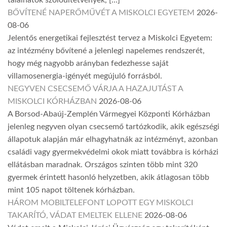
találhatók szőlőültetvények, […]
BŐVÍTENÉ NAPERŐMŰVÉT A MISKOLCI EGYETEM
2026-
08-06
Jelentős energetikai fejlesztést tervez a Miskolci Egyetem:
az intézmény bővítené a jelenlegi napelemes rendszerét,
hogy még nagyobb arányban fedezhesse saját
villamosenergia-igényét megújuló forrásból.
NEGYVEN CSECSEMŐ VÁRJA A HAZAJUTÁST A
MISKOLCI KÓRHÁZBAN
2026-08-06
A Borsod-Abaúj-Zemplén Vármegyei Központi Kórházban
jelenleg negyven olyan csecsemő tartózkodik, akik egészségi
állapotuk alapján már elhagyhatnák az intézményt, azonban
családi vagy gyermekvédelmi okok miatt továbbra is kórházi
ellátásban maradnak. Országos szinten több mint 320
gyermek érintett hasonló helyzetben, akik átlagosan több
mint 105 napot töltenek kórházban.
HÁROM MOBILTELEFONT LOPOTT EGY MISKOLCI
TAKARÍTÓ, VÁDAT EMELTEK ELLENE
2026-08-06