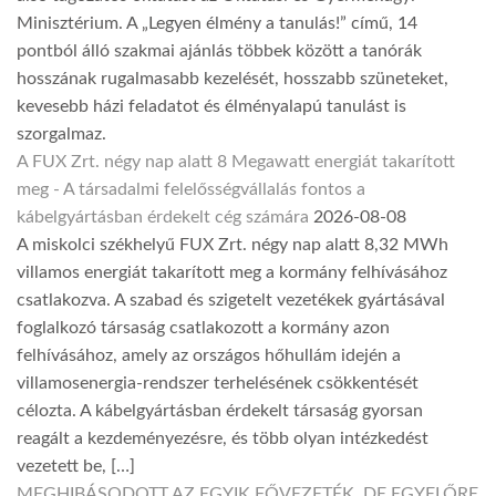
Minisztérium. A „Legyen élmény a tanulás!” című, 14
pontból álló szakmai ajánlás többek között a tanórák
hosszának rugalmasabb kezelését, hosszabb szüneteket,
kevesebb házi feladatot és élményalapú tanulást is
szorgalmaz.
A FUX Zrt. négy nap alatt 8 Megawatt energiát takarított
meg - A társadalmi felelősségvállalás fontos a
kábelgyártásban érdekelt cég számára
2026-08-08
A miskolci székhelyű FUX Zrt. négy nap alatt 8,32 MWh
villamos energiát takarított meg a kormány felhívásához
csatlakozva. A szabad és szigetelt vezetékek gyártásával
foglalkozó társaság csatlakozott a kormány azon
felhívásához, amely az országos hőhullám idején a
villamosenergia-rendszer terhelésének csökkentését
célozta. A kábelgyártásban érdekelt társaság gyorsan
reagált a kezdeményezésre, és több olyan intézkedést
vezetett be, […]
MEGHIBÁSODOTT AZ EGYIK FŐVEZETÉK, DE EGYELŐRE