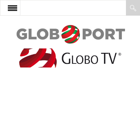
FŐOLDAL
AFRIKA
EURÓPA
ÁZSIA
ÉSZAK-AMERIKA
LATIN-AMERIKA