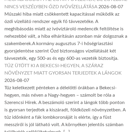
NINCS VESZÉLYBEN ÓZD IVÓVÍZELLÁTÁSA
2026-08-07
Műszaki hiba miatt csökkentett kapacitással működik az
ózdi vízellátó rendszer egyik fő távvezetéke. A
meghibásodás miatt az ivóvíztároló medencék feltöltése is
nehezebbé vált, a hiba elhárításán azonban már dolgoznak a
szakemberek.A kormány augusztus 7-i hőségriasztási
gyorsjelentése szerint Ózd biztonságos vízellátását két
távvezeték, egy 500-as és egy 600-as vezeték biztosítja.
TŰZ ÜTÖTT KI A BEKECSI-HEGYEN, A SZÁRAZ
NÖVÉNYZET MIATT GYORSAN TERJEDTEK A LÁNGOK
2026-08-07
Tűz keletkezett pénteken a délelőtti órákban a Bekecsi-
hegyen, más néven a Nagy-hegyen – számolt be róla a
Szerencsi Hírek. A beszámoló szerint a lángok több ponton
is gyorsan terjedtek a kiszáradt, földközeli növényzetben. A
tűz időnként a fák lombkoronáját is elérte, így a füst
messziről is jól látható volt. A környéken jelentős számban