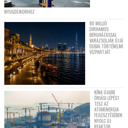
NYUGDÍJKORHOZ
80 MILLIÓ
DIRHAMOS
BERUHÁZÁSSAL
VARÁZSOLJÁK ÚJJÁ
DUBAI TÖRTÉNELMI
VÍZPARTJÁT
KÍNA ÚJABB
ÓRIÁSI LÉPÉST
TESZ AZ
ATOMENERGIA
FEJLESZTÉSÉBEN:
NYOLC ÚJ
REAKTOR