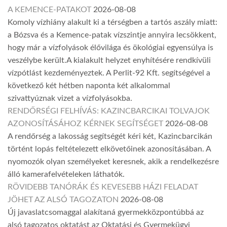
A KEMENCE-PATAKOT
2026-08-08
Komoly vízhiány alakult ki a térségben a tartós aszály miatt:
a Bózsva és a Kemence-patak vízszintje annyira lecsökkent,
hogy már a vízfolyások élővilága és ökológiai egyensúlya is
veszélybe került.A kialakult helyzet enyhítésére rendkívüli
vízpótlást kezdeményeztek. A Perlit-92 Kft. segítségével a
következő két hétben naponta két alkalommal
szivattyúznak vizet a vízfolyásokba.
RENDŐRSÉGI FELHÍVÁS: KAZINCBARCIKAI TOLVAJOK
AZONOSÍTÁSÁHOZ KÉRNEK SEGÍTSÉGET
2026-08-08
A rendőrség a lakosság segítségét kéri két, Kazincbarcikán
történt lopás feltételezett elkövetőinek azonosításában. A
nyomozók olyan személyeket keresnek, akik a rendelkezésre
álló kamerafelvételeken láthatók.
RÖVIDEBB TANÓRÁK ÉS KEVESEBB HÁZI FELADAT
JÖHET AZ ALSÓ TAGOZATON
2026-08-08
Új javaslatcsomaggal alakítaná gyermekközpontúbbá az
alsó tagozatos oktatást az Oktatási és Gyermekügyi