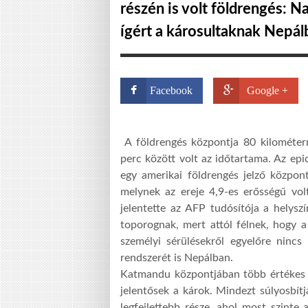
részén is volt földrengés: 
ígért a károsultaknak Nepál
Facebook
Google +
A földrengés központja 80 kilométerr
perc között volt az időtartama. Az ep
egy amerikai földrengés jelző közpon
melynek az ereje 4,9-es erősségű vol
jelentette az AFP tudósítója a helys
toporognak, mert attól félnek, hogy a
személyi sérülésekről egyelőre nincs 
rendszerét is Nepálban.
Katmandu központjában több értékes 
jelentősek a károk. Mindezt súlyosbít
legfejlettebb része, ahol most szinte