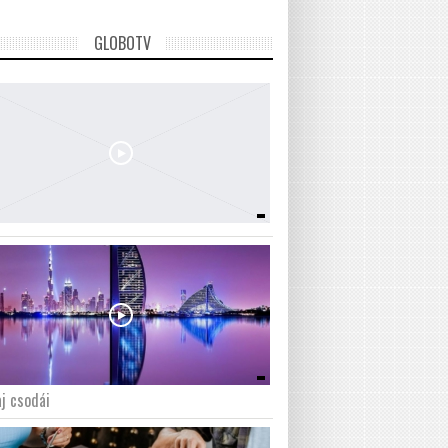
GLOBOTV
j csodái