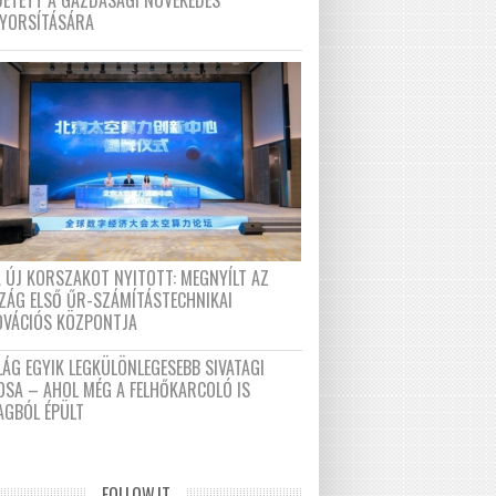
DETETT A GAZDASÁGI NÖVEKEDÉS
GYORSÍTÁSÁRA
A ÚJ KORSZAKOT NYITOTT: MEGNYÍLT AZ
ZÁG ELSŐ ŰR-SZÁMÍTÁSTECHNIKAI
OVÁCIÓS KÖZPONTJA
LÁG EGYIK LEGKÜLÖNLEGESEBB SIVATAGI
OSA – AHOL MÉG A FELHŐKARCOLÓ IS
AGBÓL ÉPÜLT
FOLLOW.IT