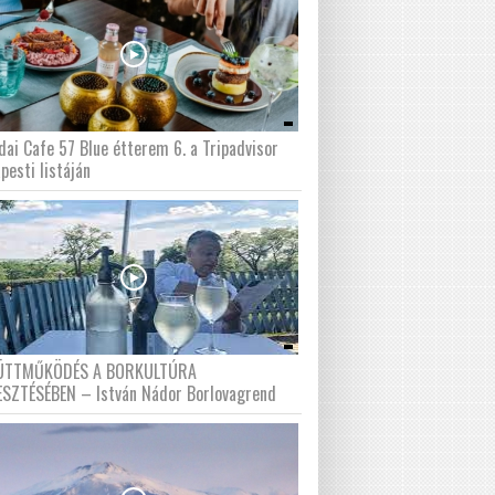
dai Cafe 57 Blue étterem 6. a Tripadvisor
pesti listáján
ÜTTMŰKÖDÉS A BORKULTÚRA
ESZTÉSÉBEN – István Nádor Borlovagrend