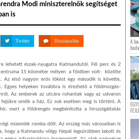
Narendra Modi miniszterelnök segítséget
ban is
A bu
Twitter
Hozzászólás
buda
e lehetett észak-nyugatra Katmandutól. Fél perc és 2
icentruma 15 kilométer mélyen a földben volt- közölte
t. Az első nagyon erős lökést egy második is követte,
t. Egyes helyeken továbbra is érezhető a földmozgás-
zínről. Az emberek az utcára rohantak vagy az udvaron
 fejükre omlik a ház. Ez sok esetben meg is történt. A
EGY
hír, mert a földrengés megbénította a hírszolgáltatás
FEJL
régi műemlék romba dőlt. Az ország más városaiban is
ja, hogy a Katmandu völgy Nepál legsűrűbben lakott és
 az egész infrastruktúra összeomlott. Az utak nagyrésze