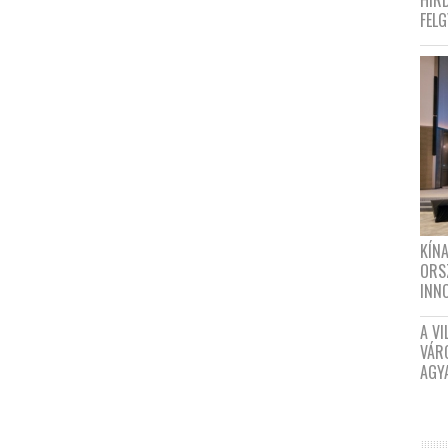
HIR
FEL
KÍN
ORS
INN
A VI
VÁR
AGY