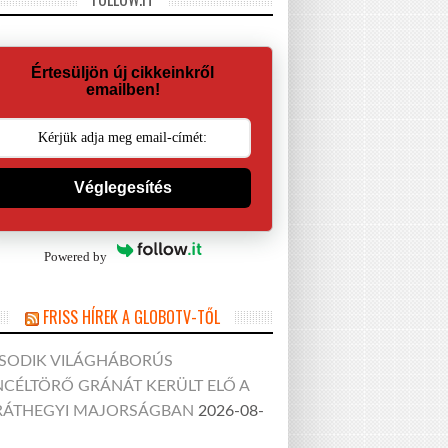
Értesüljön új cikkeinkről
emailben!
Véglegesítés
Powered by
FRISS HÍREK A GLOBOTV-TŐL
SODIK VILÁGHÁBORÚS
CÉLTÖRŐ GRÁNÁT KERÜLT ELŐ A
RÁTHEGYI MAJORSÁGBAN
2026-08-