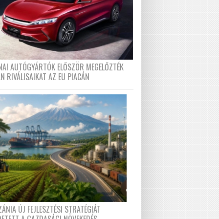
ÍNAI AUTÓGYÁRTÓK ELŐSZÖR MEGELŐZTÉK
N RIVÁLISAIKAT AZ EU PIACÁN
ÁNIA ÚJ FEJLESZTÉSI STRATÉGIÁT