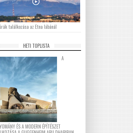
́rák találkozása az Etna lábánál
HETI TOPLISTA
A
YOMÁNY ÉS A MODERN ÉPÍTÉSZET
ÁLKOZÁSA A GUGGENHEIM ABU DHABIBAN