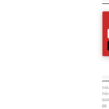
MÁ
PÁN
BA
05