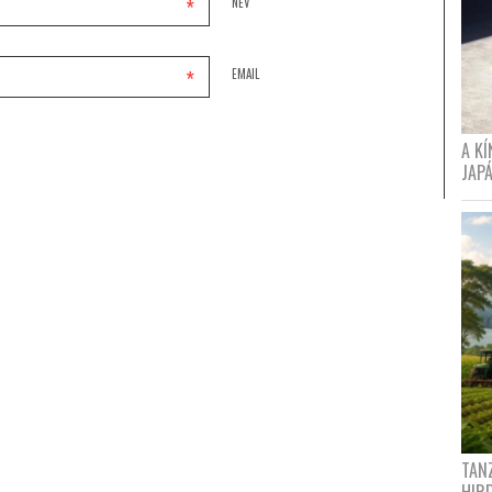
*
NÉV
*
EMAIL
A K
JAPÁ
TANZ