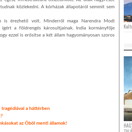
 tudnak közlekedni. A kórházak állapotáról semmit sem
an is érezhető volt. Minderről maga Narendra Modi
Kultu
t ígért a földrengés károsultjainak. India kormányfője
hogy ezzel is erősítse a két állam hagyományosan szoros
i tragédiával a háttérben
t?
nkásokat az Öböl menti államok!
HAG
TAL