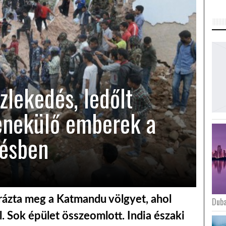
zlekedés, ledőlt
nekülő emberek a
gésben
rázta meg a Katmandu völgyet, ahol
Duba
l. Sok épület összeomlott. India északi