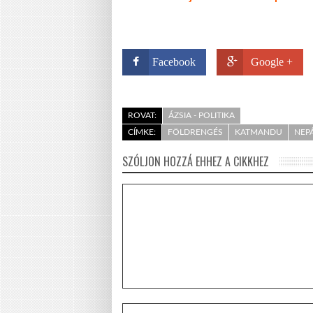
Facebook
Google +
ROVAT:
ÁZSIA - POLITIKA
CÍMKE:
FÖLDRENGÉS
KATMANDU
NEP
SZÓLJON HOZZÁ EHHEZ A CIKKHEZ