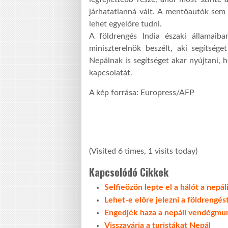
járhatatlanná vált. A mentőautók sem
lehet egyelőre tudni.
A földrengés India északi államaib
miniszterelnök beszélt, aki segítsége
Nepálnak is segítséget akar nyújtani, 
kapcsolatát.
A kép forrása: Europress/AFP
(Visited 6 times, 1 visits today)
Kapcsolódó Cikkek
Selfieözön lepte el a hálót a nepál
Lehet-e előre jelezni a földrengés
Engedjék haza a nepáli vendégmu
Visszavárja a turistákat Nepál