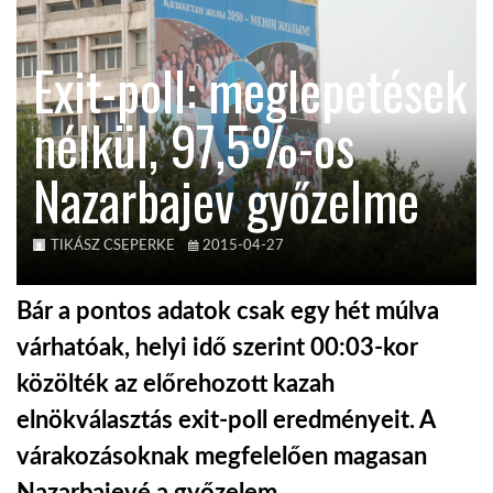
KÖZEL-KELET
Exit-poll: meglepetések
nélkül, 97,5%-os
AUSZTRÁLIA
Nazarbajev győzelme
A VILÁG ITTHON
TIKÁSZ CSEPERKE
2015-04-27
MÉDIA
Bár a pontos adatok csak egy hét múlva
várhatóak, helyi idő szerint 00:03-kor
közölték az előrehozott kazah
GLOBOTV BP
elnökválasztás exit-poll eredményeit. A
várakozásoknak megfelelően magasan
HÍR3D