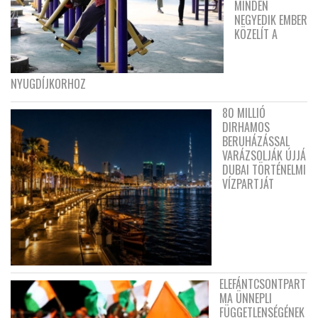
MINDEN
NEGYEDIK EMBER
KÖZELÍT A
NYUGDÍJKORHOZ
80 MILLIÓ
DIRHAMOS
BERUHÁZÁSSAL
VARÁZSOLJÁK ÚJJÁ
DUBAI TÖRTÉNELMI
VÍZPARTJÁT
ELEFÁNTCSONTPART
MA ÜNNEPLI
FÜGGETLENSÉGÉNEK