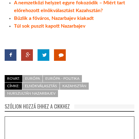
A nemzetközi helyzet egyre fokozódik – Miért tart
előrehozott elnökválasztást Kazahsztán?
Bűzlik a főváros, Nazarbajev kiakadt
Túl sok puszit kapott Nazarbajev
ROVAT:
EURÓPA
EURÓPA - POLITIKA
CÍMKE:
ELNÖKVÁLASZTÁS
KAZAHSZTÁN
NURSZULTÁN NAZARBAJEV
SZÓLJON HOZZÁ EHHEZ A CIKKHEZ