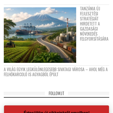
TANZÁNIA ÚJ
FEJLESZTÉSI
STRATÉGIÁT
HIRDETETT A
GAZDASÁGI
NÖVEKEDÉS
FELGYORSÍTÁSÁRA
A VILÁG EGYIK LEGKÜLÖNLEGESEBB SIVATAGI VÁROSA – AHOL MÉG A
FELHŐKARCOLÓ IS AGYAGBÓL ÉPÜLT
FOLLOW.IT
Értesüljön új cikkeinkről emailben!