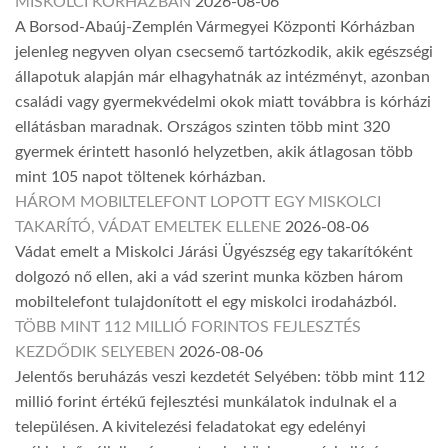
MISKOLCI KÓRHÁZBAN
2026-08-06
A Borsod-Abaúj-Zemplén Vármegyei Központi Kórházban
jelenleg negyven olyan csecsemő tartózkodik, akik egészségi
állapotuk alapján már elhagyhatnák az intézményt, azonban
családi vagy gyermekvédelmi okok miatt továbbra is kórházi
ellátásban maradnak. Országos szinten több mint 320
gyermek érintett hasonló helyzetben, akik átlagosan több
mint 105 napot töltenek kórházban.
HÁROM MOBILTELEFONT LOPOTT EGY MISKOLCI
TAKARÍTÓ, VÁDAT EMELTEK ELLENE
2026-08-06
Vádat emelt a Miskolci Járási Ügyészség egy takarítóként
dolgozó nő ellen, aki a vád szerint munka közben három
mobiltelefont tulajdonított el egy miskolci irodaházból.
TÖBB MINT 112 MILLIÓ FORINTOS FEJLESZTÉS
KEZDŐDIK SELYEBEN
2026-08-06
Jelentős beruházás veszi kezdetét Selyében: több mint 112
millió forint értékű fejlesztési munkálatok indulnak el a
településen. A kivitelezési feladatokat egy edelényi