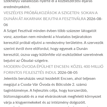
székhelyű vállalkozás nyerte el a közbeszerzési eljárás
eredményeként.
VESZÉLYES PRÓBÁLKOZÁSOK A SZIGETEN: SOKAN A
DUNÁN ÁT AKARNAK BEJUTNI A FESZTIVÁLRA
2026-08-
06
A Sziget Fesztivál minden évben több százezer látogatót
vonz, azonban nem mindenki a hivatalos bejáratokon
keresztül próbál eljutni a rendezvény területére. A szervezők
szerint évről évre előfordul, hogy egyesek a Dunán
keresztül, úszva vagy különféle vízi eszközökkel szeretnének
bejutni az Óbudai-szigetre.
MODERN ÓVODA ÉPÜLHET ENCSEN: KÖZEL 400 MILLIÓ
FORINTOS FEJLESZTÉS INDUL
2026-08-05
Jelentős beruházás veszi kezdetét Encsen, ahol teljesen
megújul a Csoda-Vár Óvoda és Bölcsőde 2. számú
tagintézménye. A fejlesztés célja, hogy korszerűbb,
biztonságosabb és a mai elvárásoknak megfelelő környezet
várja a kisgyermekeket és az intézmény dolgozóit.