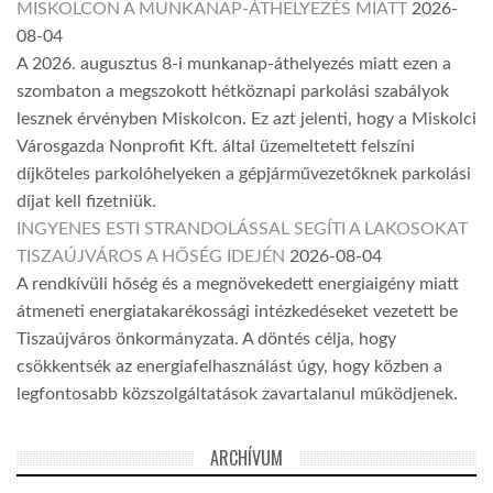
MISKOLCON A MUNKANAP-ÁTHELYEZÉS MIATT
2026-
08-04
A 2026. augusztus 8-i munkanap-áthelyezés miatt ezen a
szombaton a megszokott hétköznapi parkolási szabályok
lesznek érvényben Miskolcon. Ez azt jelenti, hogy a Miskolci
Városgazda Nonprofit Kft. által üzemeltetett felszíni
díjköteles parkolóhelyeken a gépjárművezetőknek parkolási
díjat kell fizetniük.
INGYENES ESTI STRANDOLÁSSAL SEGÍTI A LAKOSOKAT
TISZAÚJVÁROS A HŐSÉG IDEJÉN
2026-08-04
A rendkívüli hőség és a megnövekedett energiaigény miatt
átmeneti energiatakarékossági intézkedéseket vezetett be
Tiszaújváros önkormányzata. A döntés célja, hogy
csökkentsék az energiafelhasználást úgy, hogy közben a
legfontosabb közszolgáltatások zavartalanul működjenek.
ARCHÍVUM