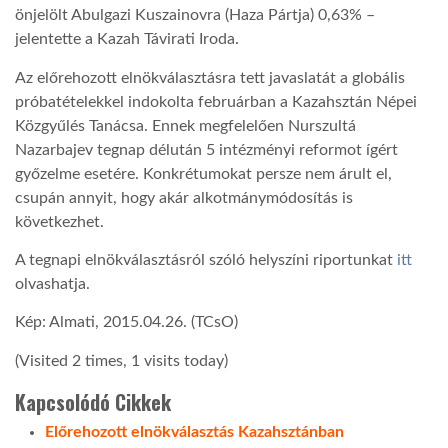
önjelölt Abulgazi Kuszainovra (Haza Pártja) 0,63% –
jelentette a Kazah Távirati Iroda.
LATIMO.HU
Az előrehozott elnökválasztásra tett javaslatát a globális
próbatételekkel indokolta februárban a Kazahsztán Népei
GLOBOBOOK
Közgyűlés Tanácsa. Ennek megfelelően Nurszultá
Nazarbajev tegnap délután 5 intézményi reformot ígért
győzelme esetére. Konkrétumokat persze nem árult el,
csupán annyit, hogy akár alkotmánymódosítás is
következhet.
A tegnapi elnökválasztásról szóló helyszíni riportunkat
itt
olvashatja.
Kép: Almati, 2015.04.26. (TCsO)
(Visited 2 times, 1 visits today)
Kapcsolódó Cikkek
Előrehozott elnökválasztás Kazahsztánban