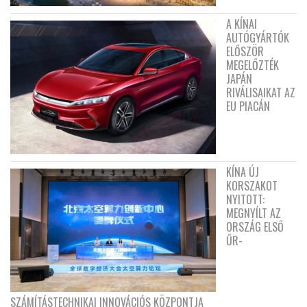
A KÍNAI
AUTÓGYÁRTÓK
ELŐSZÖR
MEGELŐZTÉK
JAPÁN
RIVÁLISAIKAT AZ
EU PIACÁN
KÍNA ÚJ
KORSZAKOT
NYITOTT:
MEGNYÍLT AZ
ORSZÁG ELSŐ
ŰR-
SZÁMÍTÁSTECHNIKAI INNOVÁCIÓS KÖZPONTJA