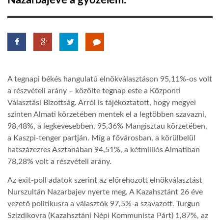
Nazarbajevé a győzelem.
TROPICALMAGAZIN
GLOBOTV
A tegnapi békés hangulatú elnökválasztáson 95,11%-os volt
AFRIKA TUDÁSTÁR
a részvételi arány – közölte tegnap este a Központi
Választási Bizottság. Arról is tájékoztatott, hogy megyei
szinten Almati körzetében mentek el a legtöbben szavazni,
A NAP SZÉPE
98,48%, a legkevesebben, 95,36% Mangisztau körzetében,
a Kaszpi-tenger partján. Míg a fővárosban, a körülbelül
LINKTR.EE
hatszázezres Asztanában 94,51%, a kétmilliós Almatiban
78,28% volt a részvételi arány.
GLOBOZSARU
Az exit-poll adatok szerint az előrehozott elnökválasztást
Nurszultán Nazarbajev nyerte meg. A Kazahsztánt 26 éve
vezető politikusra a választók 97,5%-a szavazott. Turgun
DOBRAVERO.HU
Szizdikovra (Kazahsztáni Népi Kommunista Párt) 1,87%, az