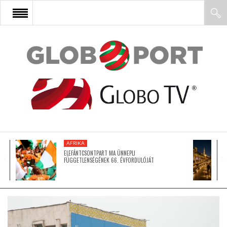
FŐOLDAL
AFRIKA
EURÓPA
AFRIKA
ÁZSIA
ELEFÁNTCSONTPART MA ÜNNEPLI
FÜGGETLENSÉGÉNEK 66. ÉVFORDULÓJÁT
ÉSZAK-AMERIKA
LATIN-AMERIKA