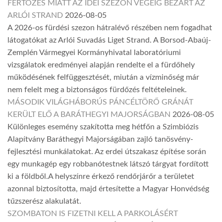
FERTŐZÉS MIATT AZ IDEI SZEZON VÉGÉIG BEZÁRT AZ
ARLÓI STRAND
2026-08-05
A 2026-os fürdési szezon hátralévő részében nem fogadhat
látogatókat az Arlói Suvadás Liget Strand. A Borsod-Abaúj-
Zemplén Vármegyei Kormányhivatal laboratóriumi
vizsgálatok eredményei alapján rendelte el a fürdőhely
működésének felfüggesztését, miután a vízminőség már
nem felelt meg a biztonságos fürdőzés feltételeinek.
MÁSODIK VILÁGHÁBORÚS PÁNCÉLTÖRŐ GRÁNÁT
KERÜLT ELŐ A BARÁTHEGYI MAJORSÁGBAN
2026-08-05
Különleges esemény szakította meg hétfőn a Szimbiózis
Alapítvány Baráthegyi Majorságában zajló tanösvény-
fejlesztési munkálatokat. Az erdei útszakasz építése során
egy munkagép egy robbanótestnek látszó tárgyat fordított
ki a földből.A helyszínre érkező rendőrjárőr a területet
azonnal biztosította, majd értesítette a Magyar Honvédség
tűzszerész alakulatát.
SZOMBATON IS FIZETNI KELL A PARKOLÁSÉRT