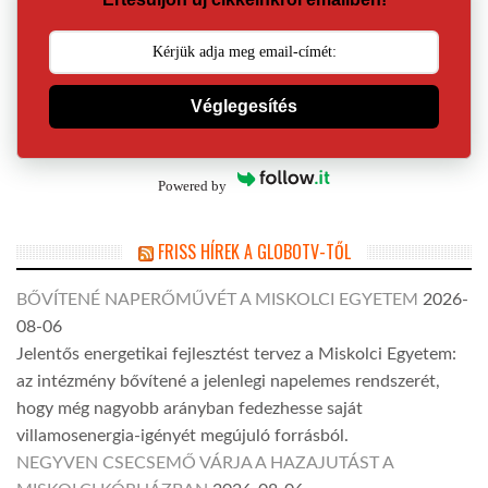
Véglegesítés
Powered by
FRISS HÍREK A GLOBOTV-TŐL
BŐVÍTENÉ NAPERŐMŰVÉT A MISKOLCI EGYETEM
2026-
08-06
Jelentős energetikai fejlesztést tervez a Miskolci Egyetem:
az intézmény bővítené a jelenlegi napelemes rendszerét,
hogy még nagyobb arányban fedezhesse saját
villamosenergia-igényét megújuló forrásból.
NEGYVEN CSECSEMŐ VÁRJA A HAZAJUTÁST A