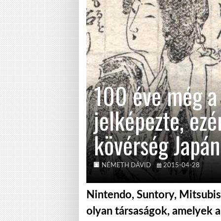
100 éve még a
jelképezte, ezér
kövérség Japá
NÉMETH DÁVID
2015-04-28
Nintendo, Suntory, Mitsubis
olyan társaságok, amelyek al