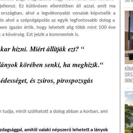
JAPÁ
jellemzi. Ez különösen ellentétben áll azzal, amit ma
 országban, ahol a legvékonyabb vonal
ak képviselik a
 és ahol a szépségápolás az egyik legfontosabb dolog a
nem igazán értik, hogy lehetett alig több mint 100 éve
a kövérség. Ezt jelzik a kommentek is.
ar hízni. Miért állítják ezt? “
 lányok
körében senki
,
ha
meghízik.
“
KÍN
ORS
 édességet
,
és
zsíros, pirospozsgás
INN
tudja, miről szólhatott a dolog abban a korban, ami
zdagsággal, amitől valaki népszerű lehetett a lányok