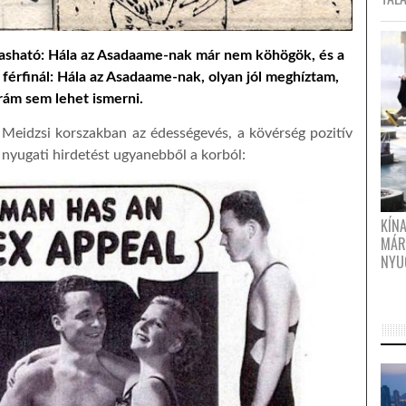
olvasható: Hála az Asadaame-nak már nem köhögök, és a
a férfinál: Hála az Asadaame-nak, olyan jól meghíztam,
rám sem lehet ismerni.
 Meidzsi korszakban az édességevés, a kövérség pozitív
nyugati hirdetést ugyanebből a korból:
KÍN
MÁR
NYU