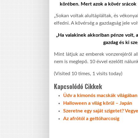
körében. Mert azok a kövér srácok
„
Sokan voltak alultápláltak, és vékony
elfedni. A kövérség a gazdagság jele volt
„
Ha valakinek akkoriban pénze volt, a
gazdag és ki sze
M
int látjuk az emberek vonzerejéről a
nem is meglepő. 10 évvel ezelőtt nálunk
(Visited 10 times, 1 visits today)
Kapcsolódó Cikkek
Üdv a kimonós macskák világában
Halloween a világ körül – Japán
Szeretne egy saját szigetet? Vegy
Az afrótól a gettóharcosig