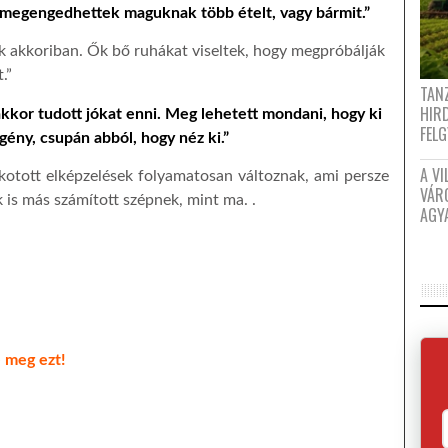
 megengedhettek maguknak több ételt, vagy bármit.”
ak akkoriban. Ők bő ruhákat viseltek, hogy megpróbálják
.”
TANZ
HIR
kkor tudott jókat enni. Meg lehetett mondani, hogy ki
FEL
gény, csupán abból, hogy néz ki.”
A VI
lkotott elképzelések folyamatosan változnak, ami persze
VÁR
 is más számított szépnek, mint ma. .
AGY
e meg ezt!