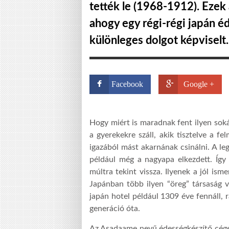
tették le (1968-1912). Ezek
ahogy egy régi-régi japán é
különleges dolgot képviselt.
Facebook
Google +
Hogy miért is maradnak fent ilyen sokái
a gyerekekre száll, akik tisztelve a fe
igazából mást akarnának csinálni. A leg
például még a nagyapa elkezdett. Íg
múltra tekint vissza. Ilyenek a jól is
Japánban több ilyen “öreg” társaság v
japán hotel
például
1309 éve fennáll, 
generáció óta.
Az Asadaame nev
ű
édességkészítő cége