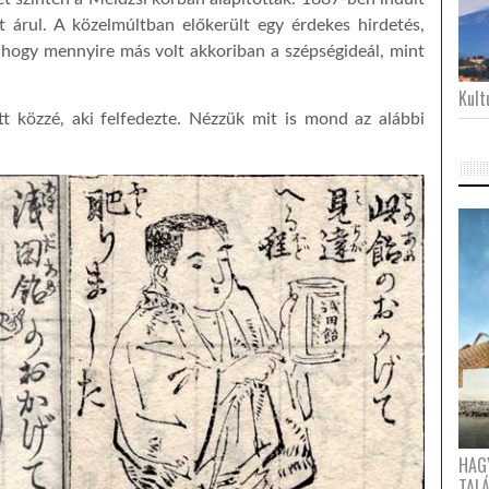
t árul. A közelmúltban előkerült egy érdekes hirdetés,
, hogy mennyire más volt akkoriban a szépségideál, mint
Kultu
tt közzé, aki felfedezte. Nézzük mit is mond az alábbi
HAG
TAL