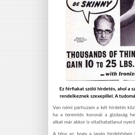
Ez férfiakat szóló hirdetés, ahol a
rendelkeznek szexepillel. A tudomá
Van némi párhuzam a két hirdetés köz
ha a teremtés koronái a gizdaság he
alkat már akkor is vitathatatlanul nyerő
A tény az, hogy a japán hirdetésben