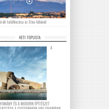
́rák találkozása az Etna lábánál
HETI TOPLISTA
A
YOMÁNY ÉS A MODERN ÉPÍTÉSZET
ÁLKOZÁSA A GUGGENHEIM ABU DHABIBAN