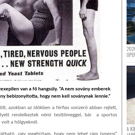
202
OPE
 szexepilen van a fő hangsúly. “A nem sovány emberek
ny bebizonyította, hogy nem kell soványnak lennie.”
ött, azokban az időkb
e
n a férfias vonzerő abban rejlett,
lyett rendelkeztek némi test
ömeggel, bár a sportos
 volt a hölgyeknél.
A K
 látható „úgy meghíztam, hogy nem lehet rám ismerni”