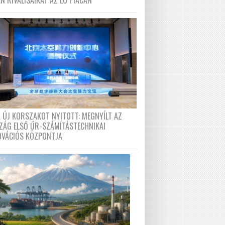
N RIVÁLISAIKAT AZ EU PIACÁN
A ÚJ KORSZAKOT NYITOTT: MEGNYÍLT AZ
ZÁG ELSŐ ŰR-SZÁMÍTÁSTECHNIKAI
OVÁCIÓS KÖZPONTJA