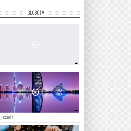
GLOBOTV
j csodái