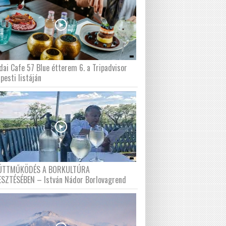
dai Cafe 57 Blue étterem 6. a Tripadvisor
pesti listáján
ÜTTMŰKÖDÉS A BORKULTÚRA
ESZTÉSÉBEN – István Nádor Borlovagrend