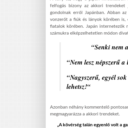
felfogás bizony az akkori trendeket 
gondolnak erről Japánban. Abban az
vonz
erőt a
fiúk és lányok körében is,
fiatalok körében. Japán internet
e
zők 
számukra elképzelhetetlen módon divat 
“Senki nem ak
“Nem lesz népszerű a
“Nagy
szerű
,
egyél sok
lehetsz!
“
Azonban néhány
kommentelő pontosan 
megmagyarázza a akkori trendeket.
„
A kövérség talán egyenlő volt a ga