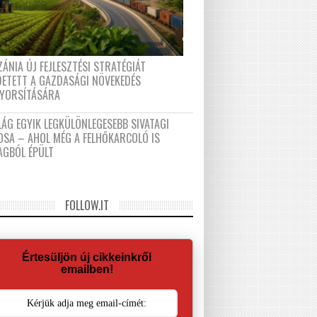
ÁNIA ÚJ FEJLESZTÉSI STRATÉGIÁT
DETETT A GAZDASÁGI NÖVEKEDÉS
GYORSÍTÁSÁRA
LÁG EGYIK LEGKÜLÖNLEGESEBB SIVATAGI
OSA – AHOL MÉG A FELHŐKARCOLÓ IS
AGBÓL ÉPÜLT
FOLLOW.IT
Értesüljön új cikkeinkről
emailben!