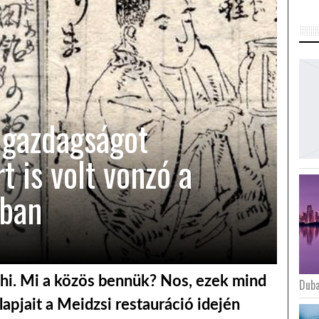
 gazdagságot
t is volt vonzó a
nban
hi. Mi a közös bennük? Nos, ezek mind
Duba
apjait a Meidzsi restauráció idején