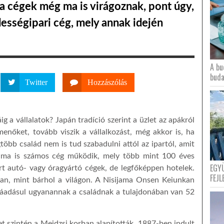
 a cégek még ma is virágoznak, pont úgy,
dességipari cég, mely annak idején
A bu
buda
Twitter
Hozzászólás
g a vállalatok? Japán tradíció szerint a üzlet az apákról
lmenőket, tovább viszik a vállalkozást, még akkor is, ha
több család nem is tud szabadulni attól az ipartól, amit
y ma is számos cég működik, mely több mint 100 éves
EGY
mert autó- vagy óragyártó cégek, de legfőképpen hotelek.
FEJL
an, mint bárhol a világon. A
Nisi
j
ama Onsen Keiunkan
ráadásul ugyanannak a családnak a tulajdonában van 52
t szintén a Meidzsi korban alapították. 1887-ben indult