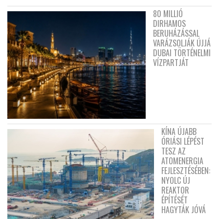
80 MILLIÓ
DIRHAMOS
BERUHÁZÁSSAL
VARÁZSOLJÁK ÚJJÁ
DUBAI TÖRTÉNELMI
VÍZPARTJÁT
KÍNA ÚJABB
ÓRIÁSI LÉPÉST
TESZ AZ
ATOMENERGIA
FEJLESZTÉSÉBEN:
NYOLC ÚJ
REAKTOR
ÉPÍTÉSÉT
HAGYTÁK JÓVÁ