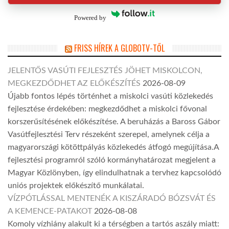
Powered by
FRISS HÍREK A GLOBOTV-TŐL
JELENTŐS VASÚTI FEJLESZTÉS JÖHET MISKOLCON,
MEGKEZDŐDHET AZ ELŐKÉSZÍTÉS
2026-08-09
Újabb fontos lépés történhet a miskolci vasúti közlekedés
fejlesztése érdekében: megkezdődhet a miskolci fővonal
korszerűsítésének előkészítése. A beruházás a Baross Gábor
Vasútfejlesztési Terv részeként szerepel, amelynek célja a
magyarországi kötöttpályás közlekedés átfogó megújítása.A
fejlesztési programról szóló kormányhatározat megjelent a
Magyar Közlönyben, így elindulhatnak a tervhez kapcsolódó
uniós projektek előkészítő munkálatai.
VÍZPÓTLÁSSAL MENTENÉK A KISZÁRADÓ BÓZSVÁT ÉS
A KEMENCE-PATAKOT
2026-08-08
Komoly vízhiány alakult ki a térségben a tartós aszály miatt: