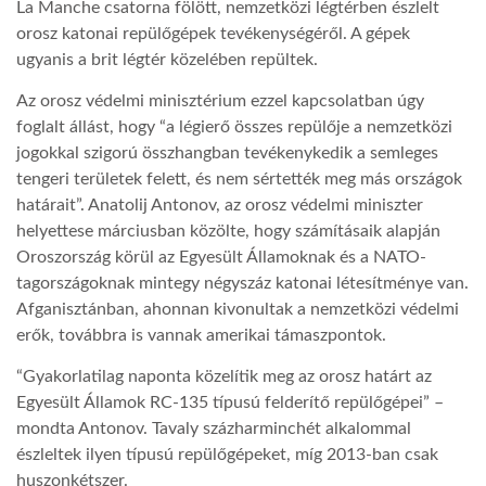
La Manche csatorna fölött, nemzetközi légtérben észlelt
orosz katonai repülőgépek tevékenységéről. A gépek
ugyanis a brit légtér közelében repültek.
Az orosz védelmi minisztérium ezzel kapcsolatban úgy
foglalt állást, hogy “a légierő összes repülője a nemzetközi
jogokkal szigorú összhangban tevékenykedik a semleges
tengeri területek felett, és nem sértették meg más országok
határait”. Anatolij Antonov, az orosz védelmi miniszter
helyettese márciusban közölte, hogy számításaik alapján
Oroszország körül az Egyesült Államoknak és a NATO-
tagországoknak mintegy négyszáz katonai létesítménye van.
Afganisztánban, ahonnan kivonultak a nemzetközi védelmi
erők, továbbra is vannak amerikai támaszpontok.
“Gyakorlatilag naponta közelítik meg az orosz határt az
Egyesült Államok RC-135 típusú felderítő repülőgépei” –
mondta Antonov. Tavaly százharminchét alkalommal
észleltek ilyen típusú repülőgépeket, míg 2013-ban csak
huszonkétszer.