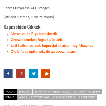
Fotó: Europress AFP Images
(Visited 1 times, 1 visits today)
Kapcsolódó Cikkek
Moszkva és Riga barátkozik
Orosz kémeket fogtak a lettek
Lett halkonzervek importját tiltotta meg Moszkva
Ők is falat építenek, de az orosz határon
ROVAT:
EURÓPA
EURÓPA - OROSZORSZÁG
EURÓPA - POLITIKA
CÍMKE:
AN-22
LETTORSZÁG
OROSZORSZÁG
REPÜLŐGÉP