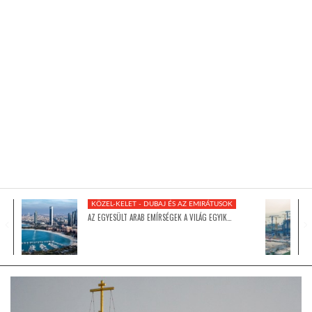
KÖZEL-KELET
AUSZTRÁLIA
A VILÁG ITTHON
MÉDIA
KÖZEL-KELET - DUBAJ ÉS AZ EMIRÁTUSOK
AZ EGYESÜLT ARAB EMÍRSÉGEK A VILÁG EGYIK…
GLOBOTV BP
HÍR3D