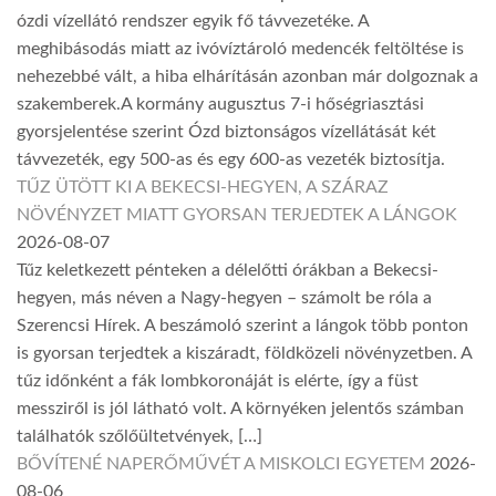
ózdi vízellátó rendszer egyik fő távvezetéke. A
meghibásodás miatt az ivóvíztároló medencék feltöltése is
nehezebbé vált, a hiba elhárításán azonban már dolgoznak a
szakemberek.A kormány augusztus 7-i hőségriasztási
gyorsjelentése szerint Ózd biztonságos vízellátását két
távvezeték, egy 500-as és egy 600-as vezeték biztosítja.
TŰZ ÜTÖTT KI A BEKECSI-HEGYEN, A SZÁRAZ
NÖVÉNYZET MIATT GYORSAN TERJEDTEK A LÁNGOK
2026-08-07
Tűz keletkezett pénteken a délelőtti órákban a Bekecsi-
hegyen, más néven a Nagy-hegyen – számolt be róla a
Szerencsi Hírek. A beszámoló szerint a lángok több ponton
is gyorsan terjedtek a kiszáradt, földközeli növényzetben. A
tűz időnként a fák lombkoronáját is elérte, így a füst
messziről is jól látható volt. A környéken jelentős számban
találhatók szőlőültetvények, […]
BŐVÍTENÉ NAPERŐMŰVÉT A MISKOLCI EGYETEM
2026-
08-06