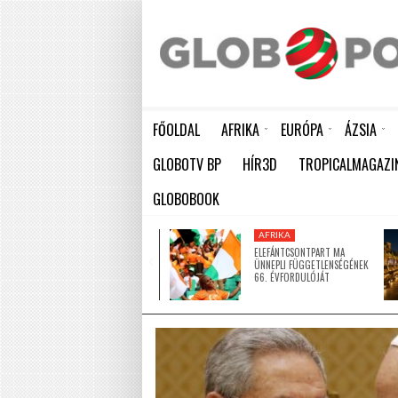
FŐOLDAL
AFRIKA
EURÓPA
ÁZSIA
ELEFÁNTCSONTPART MA ÜNNEPLI FÜGGETLENSÉGÉNEK 66. ÉVFORDULÓJÁT
HÁTBORZONGATÓ KAPCSOLAT A HAMBURGI KÉSELŐ ÉS A KOMBINÓS GYILKOS KÖZÖTT
KÍNA LAKOSSÁGA GYORS ÜTEMBEN
GLOBOTV BP
HÍR3D
TROPICALMAGAZI
GLOBOBOOK
AFRIKA
AFRIKA
ÚJ MECSETTEL
ELEFÁNTCSONTPART MA
GAZDAGODOTT NIGER EGYIK
ÜNNEPLI FÜGGETLENSÉGÉNEK
LEGNAGYOBB VÁROSA
66. ÉVFORDULÓJÁT