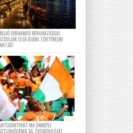
MILLIÓ DIRHAMOS BERUHÁZÁSSAL
ÁZSOLJÁK ÚJJÁ DUBAI TÖRTÉNELMI
PARTJÁT
FÁNTCSONTPART MA ÜNNEPLI
GETLENSÉGÉNEK 66. ÉVFORDULÓJÁT