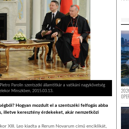
ietro Parolin szentszéki államtitkár a vatikáni nagykövetség
202
telekor Minszkben, 2015.03.13.
OPE
tségből? Hogyan mozdult el a szentszéki felfogás abba
us, illetve keresztény érdekeket, akár nemzetközi
ikor XIII. Leo kiadta a Rerum Novarum című enciklikát,