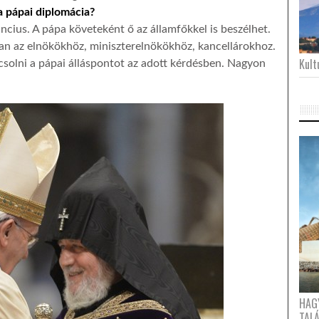
 pápai diplomácia?
ncius. A pápa követeként ő az államfőkkel is beszélhet.
an az elnökökhöz, miniszterelnökökhöz, kancellárokhoz.
Kultu
csolni a pápai álláspontot az adott kérdésben. Nagyon
HAG
TAL