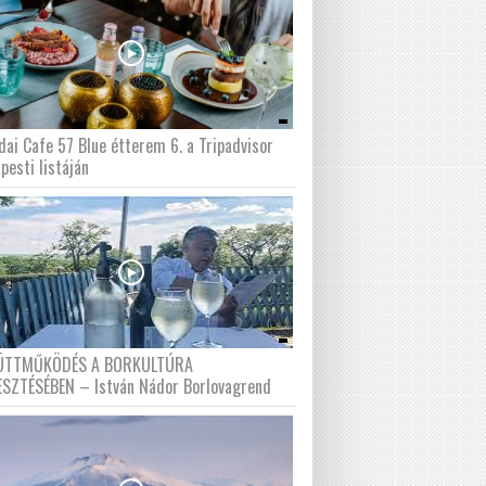
dai Cafe 57 Blue étterem 6. a Tripadvisor
pesti listáján
ÜTTMŰKÖDÉS A BORKULTÚRA
ESZTÉSÉBEN – István Nádor Borlovagrend