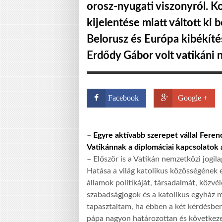
orosz-nyugati viszonyról. K
kijelentése miatt váltott ki
Belorusz és Európa kibékíté
Erdődy Gábor volt vatikáni 
Facebook
Google +
–
Egyre aktívabb szerepet vállal Fere
Vatikánnak a diplomáciai kapcsolatok 
– Először is a Vatikán nemzetközi jogil
Hatása a világ katolikus közösségének e
államok politikáját, társadalmát, közv
szabadságjogok és a katolikus egyház m
tapasztaltam, ha ebben a két kérdésbe
pápa nagyon határozottan és következet