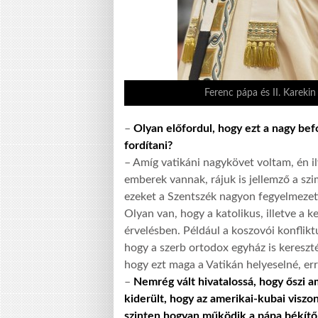
Ferenc pápa és II. Kareki
–
Olyan előfordul, hogy ezt a nagy be
fordítani?
– Amíg vatikáni nagykövet voltam, én il
emberek vannak, rájuk is jellemző a szi
ezeket a Szentszék nagyon fegyelmezett
Olyan van, hogy a katolikus, illetve a k
érvelésben. Például a koszovói konflik
hogy a szerb ortodox egyház is kereszt
hogy ezt maga a Vatikán helyeselné, e
–
Nemrég vált hivatalossá, hogy őszi am
kiderült, hogy az amerikai-kubai visz
szinten hogyan működik a pápa békítő 