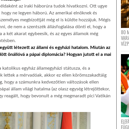
ldaként az iraki háborúra tudok hivatkozni. Ott ugye
n, hogy ne legyen háború. Az amerikai elnöknek és
személyes megbízottját még el is küldte hozzájuk. Mégis
ni, de nem a szentszék állásfoglalása dönti el, hogy a
80 
ha a két akarat egybeesik, és az egyes államok még
VAR
ntésben.
VÍZ
gyütt létezett az állami és egyházi hatalom. Miután az
dött önállóvá a pápai diplomácia? Hogyan jutott el a mai
 katolikus egyház államegyházi státusza, és a
ek lettek a mérvadóak, akkor ez ellen körömszakadtáig
g, hogy a számunkra kedvezőtlen változások ellen
pai állam világi hatalma (az olasz egység létrejöttekor,
gy reagált, hogy bevonult a még megmaradt pici Vatikán
ELE
FÜG