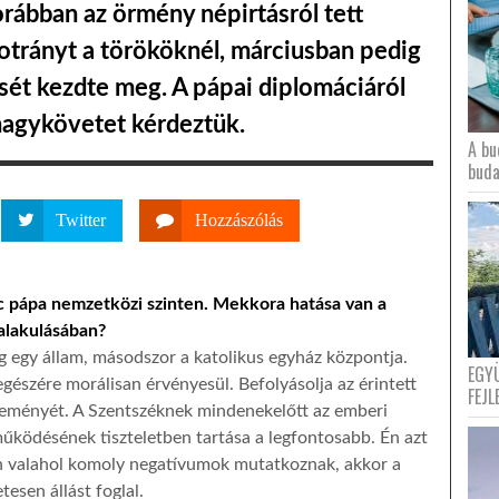
orábban az örmény népirtásról tett
 botrányt a törököknél, márciusban pedig
sét kezdte meg. A pápai diplomáciáról
nagykövetet kérdeztük.
A bu
buda
Twitter
Hozzászólás
nc pápa nemzetközi szinten. Mekkora hatása van a
alakulásában?
ag egy állam, másodszor a katolikus egyház központja.
EGY
gészére morálisan érvényesül. Befolyásolja az érintett
FEJL
éleményét. A Szentszéknek mindenekelőtt az emberi
űködésének tiszteletben tartása a legfontosabb. Én azt
n valahol komoly negatívumok mutatkoznak, akkor a
esen állást foglal.