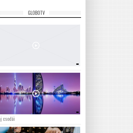
GLOBOTV
j csodái