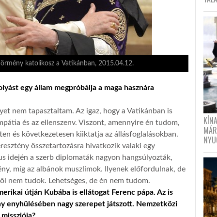
n örmény katolikosz a Vatikánban, 2015.04.12.
folyást egy állam megpróbálja a maga hasznára
yet nem tapasztaltam. Az igaz, hogy a Vatikánban is
KÍN
mpátia és az ellenszenv. Viszont, amennyire én tudom,
MÁR
en és következetesen kiiktatja az állásfoglalásokban.
NYU
eresztény összetartozásra hivatkozik valaki egy
tus idején a szerb diplomaták nagyon hangsúlyozták,
ény, míg az albánok muszlimok. Ilyenek előfordulnak, de
rről nem tudok. Lehetséges, de én nem tudom.
erikai útján Kubába is ellátogat Ferenc pápa. Az is
ony enyhülésében nagy szerepet játszott. Nemzetközi
missziója?