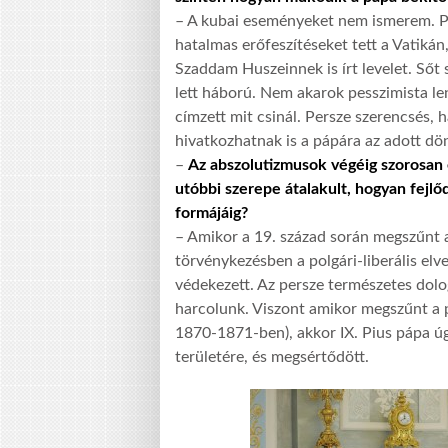
– A kubai eseményeket nem ismerem. Pé
hatalmas erőfeszítéseket tett a Vatiká
Szaddam Huszeinnek is írt levelet. Sőt 
lett háború. Nem akarok pesszimista len
címzett mit csinál. Persze szerencsés, 
hivatkozhatnak is a pápára az adott dö
–
Az abszolutizmusok végéig szorosan e
utóbbi szerepe átalakult, hogyan fejlő
formájáig?
– Amikor a 19. század során megszűnt a
törvénykezésben a polgári-liberális elv
védekezett. Az persze természetes dolo
harcolunk. Viszont amikor megszűnt a pá
1870-1871-ben), akkor IX. Pius pápa ú
területére, és megsértődött.