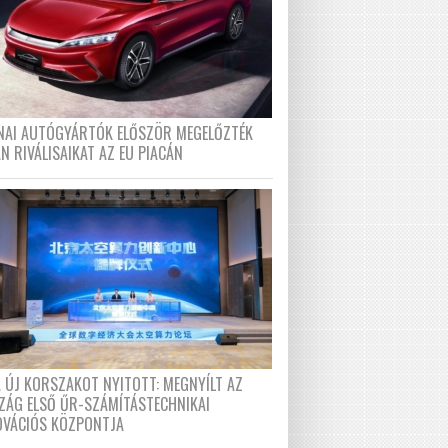
ÍNAI AUTÓGYÁRTÓK ELŐSZÖR MEGELŐZTÉK
N RIVÁLISAIKAT AZ EU PIACÁN
A ÚJ KORSZAKOT NYITOTT: MEGNYÍLT AZ
ZÁG ELSŐ ŰR-SZÁMÍTÁSTECHNIKAI
OVÁCIÓS KÖZPONTJA