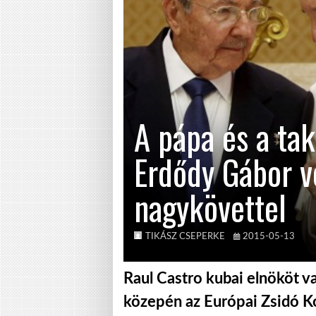
A pápa és a tak
Erdődy Gábor vo
nagykövettel
TIKÁSZ CSEPERKE
2015-05-13
Raul Castro kubai elnököt v
közepén az Európai Zsidó Ko