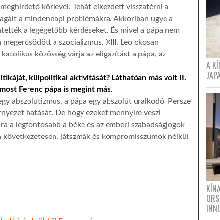
meghirdető körlevél. Tehát elkezdett visszatérni a
reagált a mindennapi problémákra. Akkoriban ugye a
ntették a legégetőbb kérdéseket. És mivel a pápa nem
 megerősödött a szocializmus. XIII. Leo okosan
a katolikus közösség várja az eligazítást a pápa, az
A K
JAPÁ
ikáját, külpolitikai aktivitását? Láthatóan más volt II.
most Ferenc pápa is megint más.
 egy abszolutizmus, a pápa egy abszolút uralkodó. Persze
örnyezet hatását. De hogy ezeket mennyire veszi
mára a legfontosabb a béke és az emberi szabadságjogok
yon következetesen, játszmák és kompromisszumok nélkül
KÍN
ORS
INN