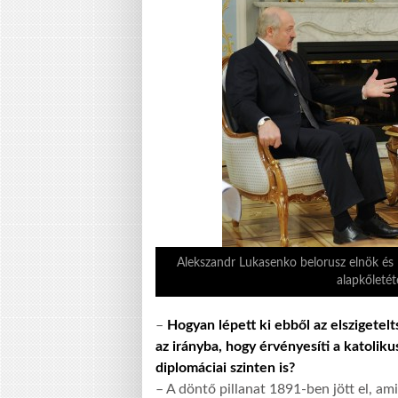
Alekszandr Lukasenko belorusz elnök és P
alapkőleté
–
Hogyan lépett ki ebből az elszigetel
az irányba, hogy érvényesíti a katolik
diplomáciai szinten is?
– A döntő pillanat 1891-ben jött el, am