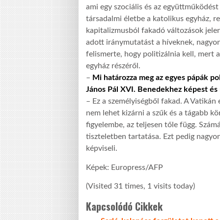
ami egy szociális és az együttműködést 
társadalmi életbe a katolikus egyház, 
kapitalizmusból fakadó változások jele
adott iránymutatást a híveknek, nagyon
felismerte, hogy politizálnia kell, mert 
egyház részéről.
–
Mi határozza meg az egyes pápák polit
János Pál XVI. Benedekhez képest és 
– Ez a személyiségből fakad. A Vatikán
nem lehet kizárni a szűk és a tágabb k
figyelembe, az teljesen tőle függ. Szá
tiszteletben tartatása. Ezt pedig nag
képviseli.
Képek: Europress/AFP
(Visited 31 times, 1 visits today)
Kapcsolódó Cikkek