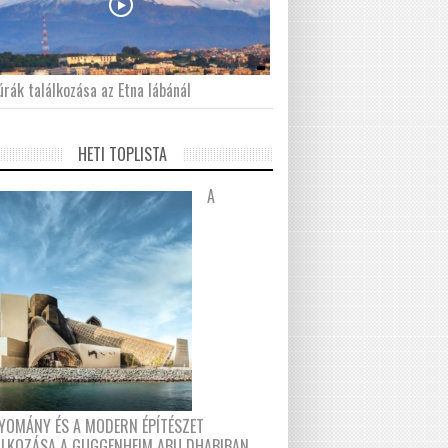
́rák találkozása az Etna lábánál
HETI TOPLISTA
A
YOMÁNY ÉS A MODERN ÉPÍTÉSZET
ÁLKOZÁSA A GUGGENHEIM ABU DHABIBAN