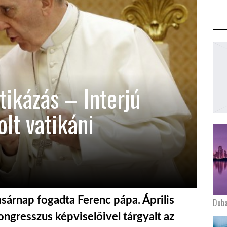
tikázás – Interjú
lt vatikáni
asárnap fogadta Ferenc pápa. Április
Duba
ngresszus képviselőivel tárgyalt az