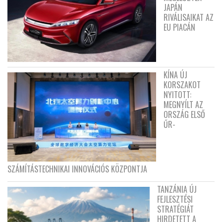
JAPÁN
RIVÁLISAIKAT AZ
EU PIACÁN
KÍNA ÚJ
KORSZAKOT
NYITOTT:
MEGNYÍLT AZ
ORSZÁG ELSŐ
ŰR-
SZÁMÍTÁSTECHNIKAI INNOVÁCIÓS KÖZPONTJA
TANZÁNIA ÚJ
FEJLESZTÉSI
STRATÉGIÁT
HIRDETETT A