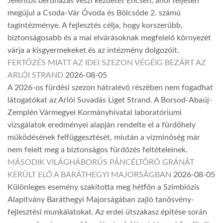
Jelentős beruházás veszi kezdetét Encsen, ahol teljesen
megújul a Csoda-Vár Óvoda és Bölcsőde 2. számú
tagintézménye. A fejlesztés célja, hogy korszerűbb,
biztonságosabb és a mai elvárásoknak megfelelő környezet
várja a kisgyermekeket és az intézmény dolgozóit.
FERTŐZÉS MIATT AZ IDEI SZEZON VÉGÉIG BEZÁRT AZ
ARLÓI STRAND
2026-08-05
A 2026-os fürdési szezon hátralévő részében nem fogadhat
látogatókat az Arlói Suvadás Liget Strand. A Borsod-Abaúj-
Zemplén Vármegyei Kormányhivatal laboratóriumi
vizsgálatok eredményei alapján rendelte el a fürdőhely
működésének felfüggesztését, miután a vízminőség már
nem felelt meg a biztonságos fürdőzés feltételeinek.
MÁSODIK VILÁGHÁBORÚS PÁNCÉLTÖRŐ GRÁNÁT
KERÜLT ELŐ A BARÁTHEGYI MAJORSÁGBAN
2026-08-05
Különleges esemény szakította meg hétfőn a Szimbiózis
Alapítvány Baráthegyi Majorságában zajló tanösvény-
fejlesztési munkálatokat. Az erdei útszakasz építése során