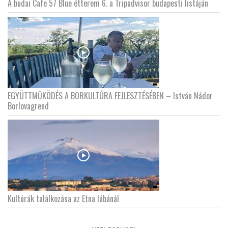
A budai Cafe 57 Blue étterem 6. a Tripadvisor budapesti listáján
EGYÜTTMŰKÖDÉS A BORKULTÚRA FEJLESZTÉSÉBEN – István Nádor
Borlovagrend
Kultúrák találkozása az Etna lábánál