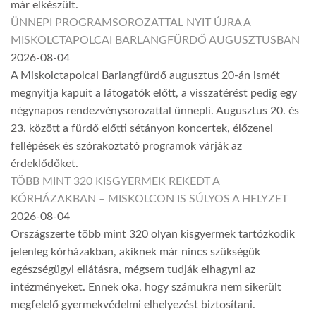
már elkészült.
ÜNNEPI PROGRAMSOROZATTAL NYIT ÚJRA A
MISKOLCTAPOLCAI BARLANGFÜRDŐ AUGUSZTUSBAN
2026-08-04
A Miskolctapolcai Barlangfürdő augusztus 20-án ismét
megnyitja kapuit a látogatók előtt, a visszatérést pedig egy
négynapos rendezvénysorozattal ünnepli. Augusztus 20. és
23. között a fürdő előtti sétányon koncertek, élőzenei
fellépések és szórakoztató programok várják az
érdeklődőket.
TÖBB MINT 320 KISGYERMEK REKEDT A
KÓRHÁZAKBAN – MISKOLCON IS SÚLYOS A HELYZET
2026-08-04
Országszerte több mint 320 olyan kisgyermek tartózkodik
jelenleg kórházakban, akiknek már nincs szükségük
egészségügyi ellátásra, mégsem tudják elhagyni az
intézményeket. Ennek oka, hogy számukra nem sikerült
megfelelő gyermekvédelmi elhelyezést biztosítani.