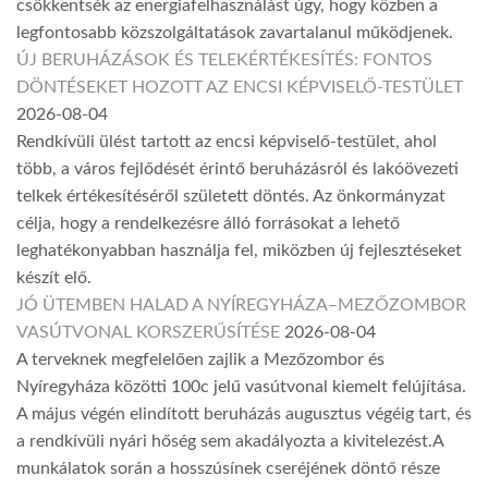
csökkentsék az energiafelhasználást úgy, hogy közben a
legfontosabb közszolgáltatások zavartalanul működjenek.
ÚJ BERUHÁZÁSOK ÉS TELEKÉRTÉKESÍTÉS: FONTOS
DÖNTÉSEKET HOZOTT AZ ENCSI KÉPVISELŐ-TESTÜLET
2026-08-04
Rendkívüli ülést tartott az encsi képviselő-testület, ahol
több, a város fejlődését érintő beruházásról és lakóövezeti
telkek értékesítéséről született döntés. Az önkormányzat
célja, hogy a rendelkezésre álló forrásokat a lehető
leghatékonyabban használja fel, miközben új fejlesztéseket
készít elő.
JÓ ÜTEMBEN HALAD A NYÍREGYHÁZA–MEZŐZOMBOR
VASÚTVONAL KORSZERŰSÍTÉSE
2026-08-04
A terveknek megfelelően zajlik a Mezőzombor és
Nyíregyháza közötti 100c jelű vasútvonal kiemelt felújítása.
A május végén elindított beruházás augusztus végéig tart, és
a rendkívüli nyári hőség sem akadályozta a kivitelezést.A
munkálatok során a hosszúsínek cseréjének döntő része