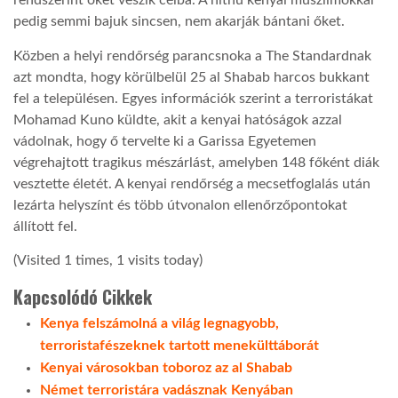
rendszerint őket veszik célba. A hithű kenyai muszlimokkal
pedig semmi bajuk sincsen, nem akarják bántani őket.
LATIMO.HU
Közben a helyi rendőrség parancsnoka a The Standardnak
azt mondta, hogy körülbelül 25 al Shabab harcos bukkant
GLOBOBOOK
fel a településen. Egyes információk szerint a terroristákat
Mohamad Kuno küldte, akit a kenyai hatóságok azzal
vádolnak, hogy ő tervelte ki a Garissa Egyetemen
végrehajtott tragikus mészárlást, amelyben 148 főként diák
vesztette életét. A kenyai rendőrség a mecsetfoglalás után
lezárta helyszínt és több útvonalon ellenőrzőpontokat
állított fel.
(Visited 1 times, 1 visits today)
Kapcsolódó Cikkek
Kenya felszámolná a világ legnagyobb,
terroristafészeknek tartott menekülttáborát
Kenyai városokban toboroz az al Shabab
Német terroristára vadásznak Kenyában