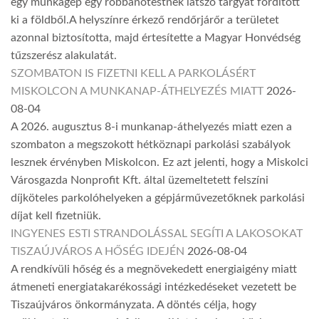
egy munkagép egy robbanótestnek látszó tárgyat fordított
ki a földből.A helyszínre érkező rendőrjárőr a területet
azonnal biztosította, majd értesítette a Magyar Honvédség
tűzszerész alakulatát.
SZOMBATON IS FIZETNI KELL A PARKOLÁSÉRT
MISKOLCON A MUNKANAP-ÁTHELYEZÉS MIATT
2026-
08-04
A 2026. augusztus 8-i munkanap-áthelyezés miatt ezen a
szombaton a megszokott hétköznapi parkolási szabályok
lesznek érvényben Miskolcon. Ez azt jelenti, hogy a Miskolci
Városgazda Nonprofit Kft. által üzemeltetett felszíni
díjköteles parkolóhelyeken a gépjárművezetőknek parkolási
díjat kell fizetniük.
INGYENES ESTI STRANDOLÁSSAL SEGÍTI A LAKOSOKAT
TISZAÚJVÁROS A HŐSÉG IDEJÉN
2026-08-04
A rendkívüli hőség és a megnövekedett energiaigény miatt
átmeneti energiatakarékossági intézkedéseket vezetett be
Tiszaújváros önkormányzata. A döntés célja, hogy