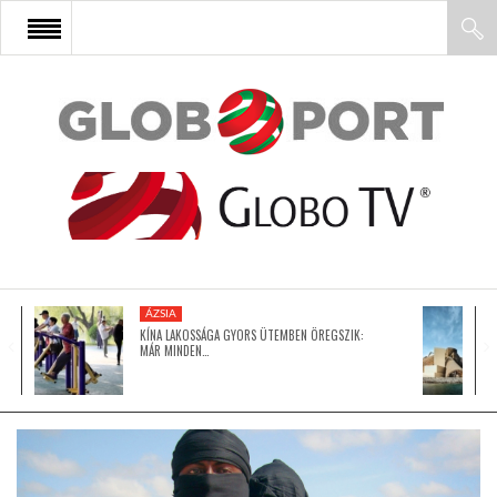
FŐOLDAL
AFRIKA
EURÓPA
ÁZSIA
ÁZSIA
KÍNA LAKOSSÁGA GYORS ÜTEMBEN ÖREGSZIK:
MÁR MINDEN…
ÉSZAK-AMERIKA
LATIN-AMERIKA