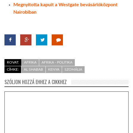
Megnyitotta kapuit a Westgate bevásárlóközpont
Nairobiban
ROVAT:
AFRIKA
AFRIKA - POLITIKA
CÍMKE:
AL SHABAB
KENYA
SZOMÁLIA
SZÓLJON HOZZÁ EHHEZ A CIKKHEZ