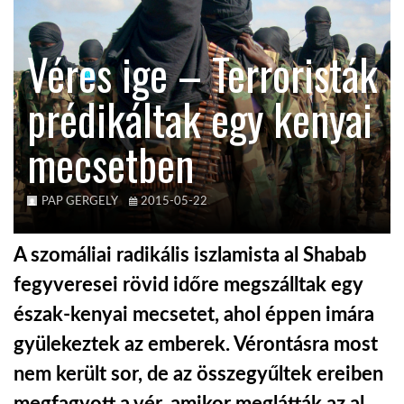
KÖZEL-KELET
Véres ige – Terroristák
prédikáltak egy kenyai
AUSZTRÁLIA
mecsetben
A VILÁG ITTHON
PAP GERGELY
2015-05-22
MÉDIA
A szomáliai radikális iszlamista al Shabab
fegyveresei rövid időre megszálltak egy
észak-kenyai mecsetet, ahol éppen imára
GLOBOTV BP
gyülekeztek az emberek. Vérontásra most
nem került sor, de az összegyűltek ereiben
HÍR3D