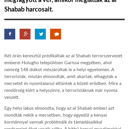
megfagyott a vér, amikor meglátták az al
Shabab harcosait.
TROPICALMAGAZIN
GLOBOTV
AFRIKA TUDÁSTÁR
Két órán keresztül prédikáltak az al Shabab terrorszervezet
emberei Hulugho településen Garissa megyében, ahol
A NAP SZÉPE
nemrég 148 diákot mészároltak le a helyi egyetemen. A
terroristák, miután elmondták, amit akartak, elhagyták a
mecsetet és nyomtalanul eltűntek a közeli erődben. Mire a
LINKTR.EE
rendőrség kiért a helyszínre, a terroristáknak már nyoma
veszett.
GLOBOZSARU
Egy helyi lakos elmondta, hogy az al Shabab emberi azt
mondták nekik a mecsetben, hogy egyedül a kenyai
kormánnyal vannak problémáik és támadásaikkal
DOBRAVERO.HU