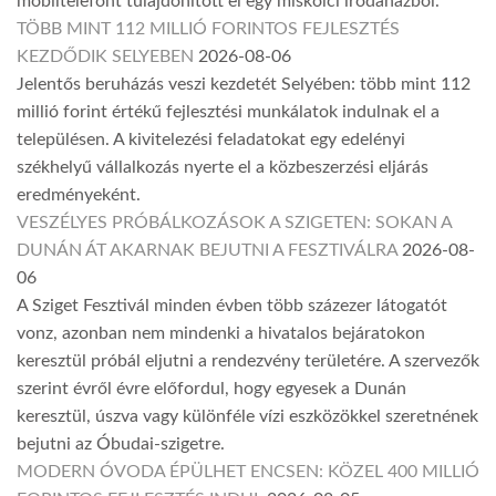
mobiltelefont tulajdonított el egy miskolci irodaházból.
TÖBB MINT 112 MILLIÓ FORINTOS FEJLESZTÉS
KEZDŐDIK SELYEBEN
2026-08-06
Jelentős beruházás veszi kezdetét Selyében: több mint 112
millió forint értékű fejlesztési munkálatok indulnak el a
településen. A kivitelezési feladatokat egy edelényi
székhelyű vállalkozás nyerte el a közbeszerzési eljárás
eredményeként.
VESZÉLYES PRÓBÁLKOZÁSOK A SZIGETEN: SOKAN A
DUNÁN ÁT AKARNAK BEJUTNI A FESZTIVÁLRA
2026-08-
06
A Sziget Fesztivál minden évben több százezer látogatót
vonz, azonban nem mindenki a hivatalos bejáratokon
keresztül próbál eljutni a rendezvény területére. A szervezők
szerint évről évre előfordul, hogy egyesek a Dunán
keresztül, úszva vagy különféle vízi eszközökkel szeretnének
bejutni az Óbudai-szigetre.
MODERN ÓVODA ÉPÜLHET ENCSEN: KÖZEL 400 MILLIÓ