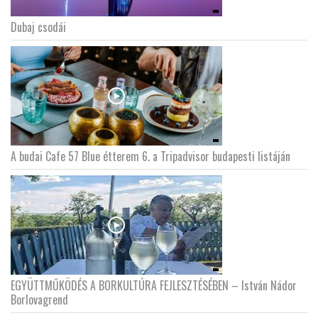
Dubaj csodái
A budai Cafe 57 Blue étterem 6. a Tripadvisor budapesti listáján
EGYÜTTMŰKÖDÉS A BORKULTÚRA FEJLESZTÉSÉBEN – István Nádor
Borlovagrend