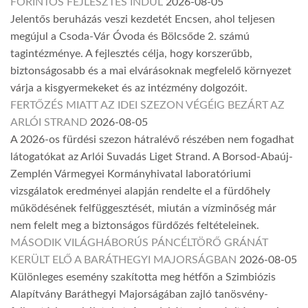
FORINTOS FEJLESZTÉS INDUL
2026-08-05
Jelentős beruházás veszi kezdetét Encsen, ahol teljesen
megújul a Csoda-Vár Óvoda és Bölcsőde 2. számú
tagintézménye. A fejlesztés célja, hogy korszerűbb,
biztonságosabb és a mai elvárásoknak megfelelő környezet
várja a kisgyermekeket és az intézmény dolgozóit.
FERTŐZÉS MIATT AZ IDEI SZEZON VÉGÉIG BEZÁRT AZ
ARLÓI STRAND
2026-08-05
A 2026-os fürdési szezon hátralévő részében nem fogadhat
látogatókat az Arlói Suvadás Liget Strand. A Borsod-Abaúj-
Zemplén Vármegyei Kormányhivatal laboratóriumi
vizsgálatok eredményei alapján rendelte el a fürdőhely
működésének felfüggesztését, miután a vízminőség már
nem felelt meg a biztonságos fürdőzés feltételeinek.
MÁSODIK VILÁGHÁBORÚS PÁNCÉLTÖRŐ GRÁNÁT
KERÜLT ELŐ A BARÁTHEGYI MAJORSÁGBAN
2026-08-05
Különleges esemény szakította meg hétfőn a Szimbiózis
Alapítvány Baráthegyi Majorságában zajló tanösvény-