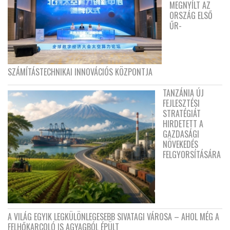
MEGNYÍLT AZ
ORSZÁG ELSŐ
ŰR-
SZÁMÍTÁSTECHNIKAI INNOVÁCIÓS KÖZPONTJA
TANZÁNIA ÚJ
FEJLESZTÉSI
STRATÉGIÁT
HIRDETETT A
GAZDASÁGI
NÖVEKEDÉS
FELGYORSÍTÁSÁRA
A VILÁG EGYIK LEGKÜLÖNLEGESEBB SIVATAGI VÁROSA – AHOL MÉG A
FELHŐKARCOLÓ IS AGYAGBÓL ÉPÜLT