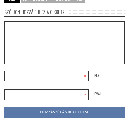
CÍMKE:
FREEDOM ACT
SNOWDEN
USA
SZÓLJON HOZZÁ EHHEZ A CIKKHEZ
*
NÉV
*
EMAIL