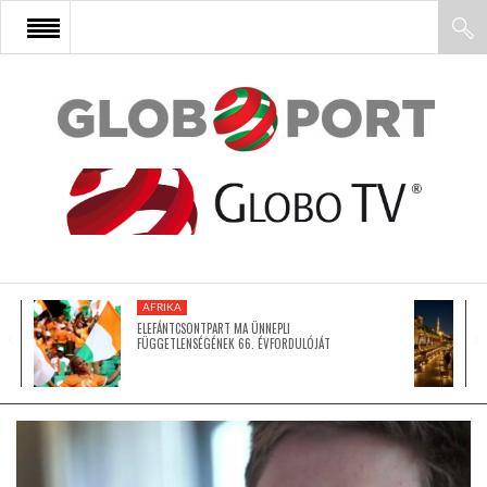
FŐOLDAL
AFRIKA
EURÓPA
AFRIKA
ÁZSIA
ELEFÁNTCSONTPART MA ÜNNEPLI
FÜGGETLENSÉGÉNEK 66. ÉVFORDULÓJÁT
ÉSZAK-AMERIKA
LATIN-AMERIKA