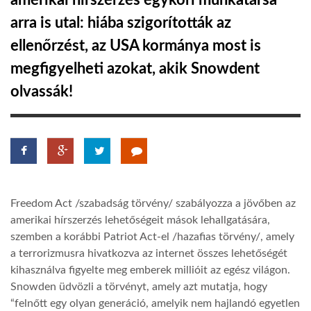
amerikai hírszerzés egykori munkatársa
arra is utal: hiába szigorították az
TROPICALMAGAZIN
ellenőrzést, az USA kormánya most is
megfigyelheti azokat, akik Snowdent
GLOBOTV
olvassák!
AFRIKA TUDÁSTÁR
A NAP SZÉPE
Freedom Act /szabadság törvény/ szabályozza a jövőben az
LINKTR.EE
amerikai hírszerzés lehetőségeit mások lehallgatására,
szemben a korábbi Patriot Act-el /hazafias törvény/, amely
GLOBOZSARU
a terrorizmusra hivatkozva az internet összes lehetőségét
kihasználva figyelte meg emberek millióit az egész világon.
Snowden üdvözli a törvényt, amely azt mutatja, hogy
DOBRAVERO.HU
“felnőtt egy olyan generáció, amelyik nem hajlandó egyetlen