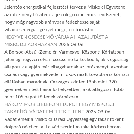
Jelentős energetikai fejlesztést tervez a Miskolci Egyetem:
az intézmény bővítené a jelenlegi napelemes rendszerét,
hogy még nagyobb arányban fedezhesse saját
villamosenergia-igényét megújuló forrásból.
NEGYVEN CSECSEMŐ VÁRJA A HAZAJUTÁST A
MISKOLCI KÓRHÁZBAN
2026-08-06
A Borsod-Abaúj-Zemplén Vármegyei Központi Kórházban
jelenleg negyven olyan csecsemő tartózkodik, akik egészségi
állapotuk alapján már elhagyhatnák az intézményt, azonban
családi vagy gyermekvédelmi okok miatt továbbra is kórházi
ellátásban maradnak. Országos szinten több mint 320
gyermek érintett hasonló helyzetben, akik átlagosan több
mint 105 napot töltenek kórházban.
HÁROM MOBILTELEFONT LOPOTT EGY MISKOLCI
TAKARÍTÓ, VÁDAT EMELTEK ELLENE
2026-08-06
Vádat emelt a Miskolci Járási Ügyészség egy takarítóként
dolgozó nő ellen, aki a vád szerint munka közben három