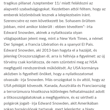
tragikus pillanat /szeptember 11/ miatt feláldozni az
alapvető szabadságjogokat. Kezdetben attól féltem, hogy az
LATIMO.HU
emberek közömbösek lesznek a leleplezéseim iránt.
Szerencsére ez nem következett be. Sohasem örültem
GLOBOBOOK
jobban, mint amikor kiderült : ebben tévedtem”- írta
Edward Snowden, akinek a nyilatkozata olyan
világlapokban jelent meg, mint a New York Times, a német
Der Spiegel, a francia Libération és a spanyol El Pais.
Edward Snowden, aki 2013-ban hagyta el a hazáját, és
jelenleg Oroszországban él, arra is felhívja a figyelmet: az új
törvény csak korlátozza, de nem szüntetni meg az NSA
megfigyelő rendszerének működését. Az USA kormánya
aközben is figyelheti önöket, hogy a nyilatkozatomat
olvassák- írja Snowden. Más országokat is óv attól, hogy az
USA példáját kövessék. Kanada, Ausztrália és Franciaország
a terrorizmusra hivatkozva különleges felhatalmazást adott
a titkosszolgálatoknak a megfigyelésre, és ez sértheti a
polgárok jogait- írja Edward Snowden, akit Amerikában
sokan hazaárulónak tartanak, mert leleplezte: a Nagy