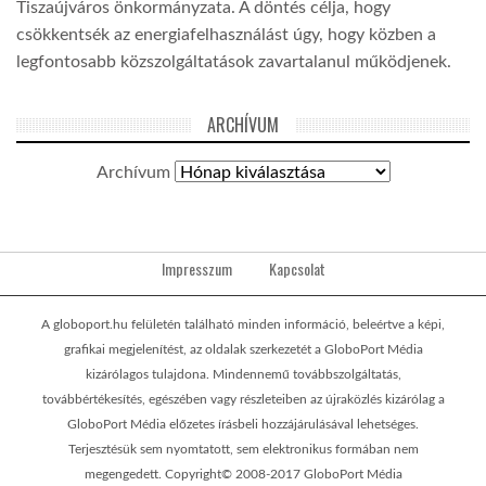
Tiszaújváros önkormányzata. A döntés célja, hogy
csökkentsék az energiafelhasználást úgy, hogy közben a
legfontosabb közszolgáltatások zavartalanul működjenek.
ARCHÍVUM
Archívum
Impresszum
Kapcsolat
A globoport.hu felületén található minden információ, beleértve a képi,
grafikai megjelenítést, az oldalak szerkezetét a GloboPort Média
kizárólagos tulajdona. Mindennemű továbbszolgáltatás,
továbbértékesítés, egészében vagy részleteiben az újraközlés kizárólag a
GloboPort Média előzetes írásbeli hozzájárulásával lehetséges.
Terjesztésük sem nyomtatott, sem elektronikus formában nem
megengedett. Copyright© 2008-2017 GloboPort Média