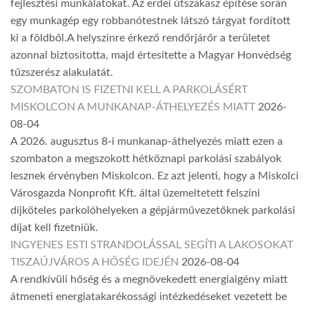
fejlesztési munkálatokat. Az erdei útszakasz építése során
egy munkagép egy robbanótestnek látszó tárgyat fordított
ki a földből.A helyszínre érkező rendőrjárőr a területet
azonnal biztosította, majd értesítette a Magyar Honvédség
tűzszerész alakulatát.
SZOMBATON IS FIZETNI KELL A PARKOLÁSÉRT
MISKOLCON A MUNKANAP-ÁTHELYEZÉS MIATT
2026-
08-04
A 2026. augusztus 8-i munkanap-áthelyezés miatt ezen a
szombaton a megszokott hétköznapi parkolási szabályok
lesznek érvényben Miskolcon. Ez azt jelenti, hogy a Miskolci
Városgazda Nonprofit Kft. által üzemeltetett felszíni
díjköteles parkolóhelyeken a gépjárművezetőknek parkolási
díjat kell fizetniük.
INGYENES ESTI STRANDOLÁSSAL SEGÍTI A LAKOSOKAT
TISZAÚJVÁROS A HŐSÉG IDEJÉN
2026-08-04
A rendkívüli hőség és a megnövekedett energiaigény miatt
átmeneti energiatakarékossági intézkedéseket vezetett be