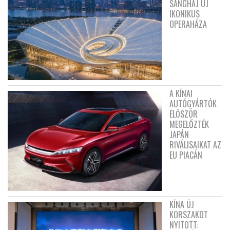
SANGHAJ ÚJ
IKONIKUS
OPERAHÁZA
A KÍNAI
AUTÓGYÁRTÓK
ELŐSZÖR
MEGELŐZTÉK
JAPÁN
RIVÁLISAIKAT AZ
EU PIACÁN
KÍNA ÚJ
KORSZAKOT
NYITOTT: