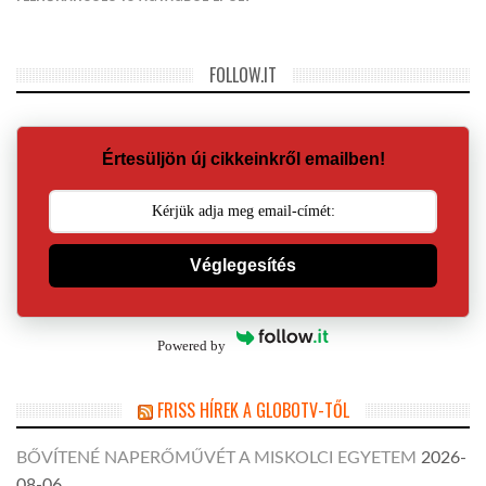
FOLLOW.IT
Értesüljön új cikkeinkről emailben!
Véglegesítés
Powered by
FRISS HÍREK A GLOBOTV-TŐL
BŐVÍTENÉ NAPERŐMŰVÉT A MISKOLCI EGYETEM
2026-
08-06