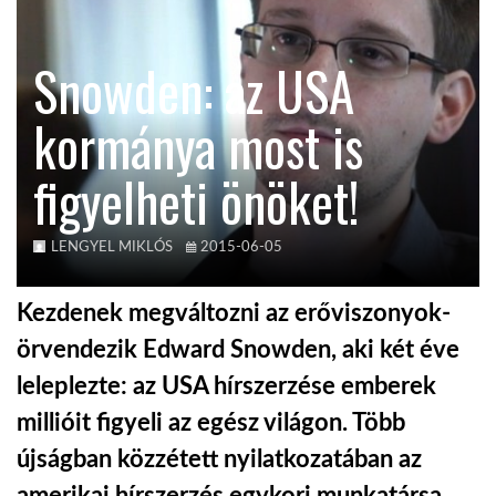
KÖZEL-KELET
Snowden: az USA
kormánya most is
AUSZTRÁLIA
figyelheti önöket!
A VILÁG ITTHON
LENGYEL MIKLÓS
2015-06-05
MÉDIA
Kezdenek megváltozni az erőviszonyok-
örvendezik Edward Snowden, aki két éve
leleplezte: az USA hírszerzése emberek
GLOBOTV BP
millióit figyeli az egész világon. Több
újságban közzétett nyilatkozatában az
HÍR3D