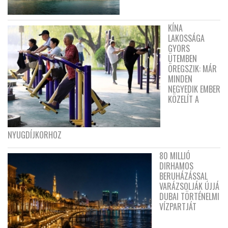
KÍNA
LAKOSSÁGA
GYORS
ÜTEMBEN
ÖREGSZIK: MÁR
MINDEN
NEGYEDIK EMBER
KÖZELÍT A
NYUGDÍJKORHOZ
80 MILLIÓ
DIRHAMOS
BERUHÁZÁSSAL
VARÁZSOLJÁK ÚJJÁ
DUBAI TÖRTÉNELMI
VÍZPARTJÁT