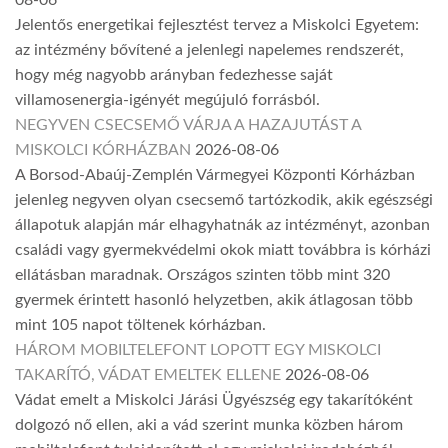
Jelentős energetikai fejlesztést tervez a Miskolci Egyetem:
az intézmény bővítené a jelenlegi napelemes rendszerét,
hogy még nagyobb arányban fedezhesse saját
villamosenergia-igényét megújuló forrásból.
NEGYVEN CSECSEMŐ VÁRJA A HAZAJUTÁST A
MISKOLCI KÓRHÁZBAN
2026-08-06
A Borsod-Abaúj-Zemplén Vármegyei Központi Kórházban
jelenleg negyven olyan csecsemő tartózkodik, akik egészségi
állapotuk alapján már elhagyhatnák az intézményt, azonban
családi vagy gyermekvédelmi okok miatt továbbra is kórházi
ellátásban maradnak. Országos szinten több mint 320
gyermek érintett hasonló helyzetben, akik átlagosan több
mint 105 napot töltenek kórházban.
HÁROM MOBILTELEFONT LOPOTT EGY MISKOLCI
TAKARÍTÓ, VÁDAT EMELTEK ELLENE
2026-08-06
Vádat emelt a Miskolci Járási Ügyészség egy takarítóként
dolgozó nő ellen, aki a vád szerint munka közben három