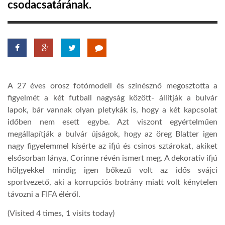
csodacsatárának.
LATIMO.HU
GLOBOBOOK
A 27 éves orosz fotómodell és színésznő megosztotta a
figyelmét a két futball nagyság között- állítják a bulvár
lapok, bár vannak olyan pletykák is, hogy a két kapcsolat
időben nem esett egybe. Azt viszont egyértelműen
megállapítják a bulvár újságok, hogy az öreg Blatter igen
nagy figyelemmel kísérte az ifjú és csinos sztárokat, akiket
elsősorban lánya, Corinne révén ismert meg. A dekoratív ifjú
hölgyekkel mindig igen bőkezű volt az idős svájci
sportvezető, aki a korrupciós botrány miatt volt kénytelen
távozni a FIFA éléről.
(Visited 4 times, 1 visits today)