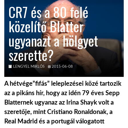
CR7 és a 80 felé
TROPICALMAGAZIN
közelítő Blatter
GLOBOTV
ugyanazt a hölgyet
szerette?
AFRIKA TUDÁSTÁR
A NAP SZÉPE
LENGYEL MIKLÓS
2015-06-08
A hétvége”fifás” leleplezései közé tartozik
LINKTR.EE
az a pikáns hír, hogy az idén 79 éves Sepp
Blatternek ugyanaz az Irina Shayk volt a
GLOBOZSARU
szeretője, mint Cristiano Ronaldonak, a
Real Madrid és a portugál válogatott
DOBRAVERO.HU