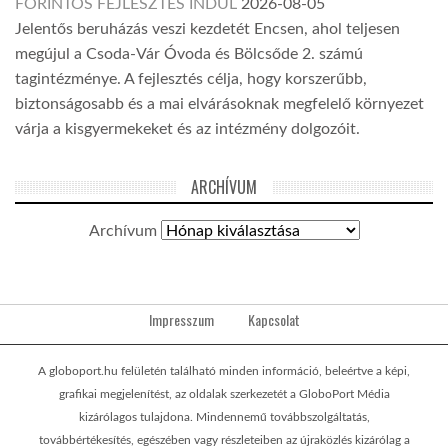
FORINTOS FEJLESZTÉS INDUL
2026-08-05
Jelentős beruházás veszi kezdetét Encsen, ahol teljesen
megújul a Csoda-Vár Óvoda és Bölcsőde 2. számú
tagintézménye. A fejlesztés célja, hogy korszerűbb,
biztonságosabb és a mai elvárásoknak megfelelő környezet
várja a kisgyermekeket és az intézmény dolgozóit.
ARCHÍVUM
Archívum
Impresszum
Kapcsolat
A globoport.hu felületén található minden információ, beleértve a képi,
grafikai megjelenítést, az oldalak szerkezetét a GloboPort Média
kizárólagos tulajdona. Mindennemű továbbszolgáltatás,
továbbértékesítés, egészében vagy részleteiben az újraközlés kizárólag a