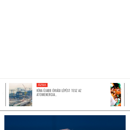
KÖZEL-KELET
AUSZTRÁLIA
A VILÁG ITTHON
MÉDIA
ÁZSIA
KÍNA ÚJABB ÓRIÁSI LÉPÉST TESZ AZ
ATOMENERGIA…
GLOBOTV BP
HÍR3D