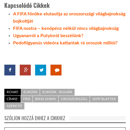
Kapcsolódó Cikkek
A FIFA főnöke elutasítja az oroszországi világbajnokság
bojkottját
FIFA nostra – kenőpénz nélkül nincs világbajnokság
Ugyanarról a Putyinról beszélünk?
Pedofilgyanús videóra kattantak rá oroszok milliói?
ROVAT:
EURÓPA
EURÓPA - BULVÁR
CÍMKE:
FIFA
IRINA SHAYK
OROSZORSZÁG
SEPP BLATTER
SZERETŐ
SZÓLJON HOZZÁ EHHEZ A CIKKHEZ