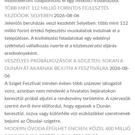
mobiltelefont tulajdonított el egy miskolci irodaházból.
TÖBB MINT 112 MILLIÓ FORINTOS FEJLESZTÉS
KEZDŐDIK SELYEBEN
2026-08-06
Jelentős beruházás veszi kezdetét Selyében: több mint 112
millió forint értékű fejlesztési munkálatok indulnak el a
településen. A kivitelezési feladatokat egy edelényi
székhelyű vállalkozás nyerte el a közbeszerzési eljárás
eredményeként.
VESZÉLYES PRÓBÁLKOZÁSOK A SZIGETEN: SOKAN A
DUNÁN ÁT AKARNAK BEJUTNI A FESZTIVÁLRA
2026-08-
06
A Sziget Fesztivál minden évben több százezer látogatót
vonz, azonban nem mindenki a hivatalos bejáratokon
keresztül próbál eljutni a rendezvény területére. A szervezők
szerint évről évre előfordul, hogy egyesek a Dunán
keresztül, úszva vagy különféle vízi eszközökkel szeretnének
bejutni az Óbudai-szigetre.
MODERN ÓVODA ÉPÜLHET ENCSEN: KÖZEL 400 MILLIÓ