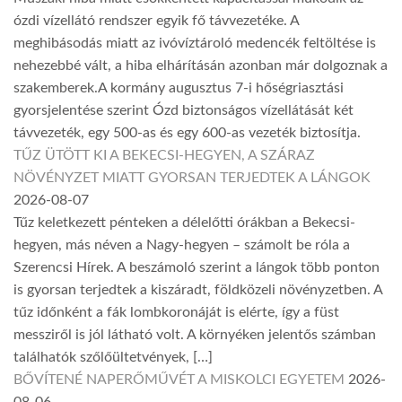
ózdi vízellátó rendszer egyik fő távvezetéke. A
meghibásodás miatt az ivóvíztároló medencék feltöltése is
nehezebbé vált, a hiba elhárításán azonban már dolgoznak a
szakemberek.A kormány augusztus 7-i hőségriasztási
gyorsjelentése szerint Ózd biztonságos vízellátását két
távvezeték, egy 500-as és egy 600-as vezeték biztosítja.
TŰZ ÜTÖTT KI A BEKECSI-HEGYEN, A SZÁRAZ
NÖVÉNYZET MIATT GYORSAN TERJEDTEK A LÁNGOK
2026-08-07
Tűz keletkezett pénteken a délelőtti órákban a Bekecsi-
hegyen, más néven a Nagy-hegyen – számolt be róla a
Szerencsi Hírek. A beszámoló szerint a lángok több ponton
is gyorsan terjedtek a kiszáradt, földközeli növényzetben. A
tűz időnként a fák lombkoronáját is elérte, így a füst
messziről is jól látható volt. A környéken jelentős számban
találhatók szőlőültetvények, […]
BŐVÍTENÉ NAPERŐMŰVÉT A MISKOLCI EGYETEM
2026-
08-06