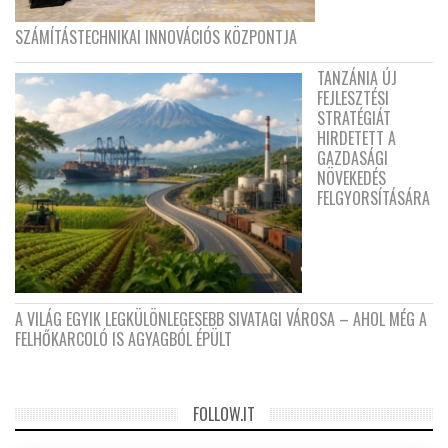
SZÁMÍTÁSTECHNIKAI INNOVÁCIÓS KÖZPONTJA
TANZÁNIA ÚJ
FEJLESZTÉSI
STRATÉGIÁT
HIRDETETT A
GAZDASÁGI
NÖVEKEDÉS
FELGYORSÍTÁSÁRA
A VILÁG EGYIK LEGKÜLÖNLEGESEBB SIVATAGI VÁROSA – AHOL MÉG A
FELHŐKARCOLÓ IS AGYAGBÓL ÉPÜLT
FOLLOW.IT