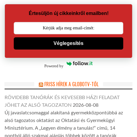
Értesüljön új cikkeinkről emailben!
Véglegesítés
Powered by
FRISS HÍREK A GLOBOTV-TŐL
RÖVIDEBB TANÓRÁK ÉS KEVESEBB HÁZI FELADAT
JÖHET AZ ALSÓ TAGOZATON
2026-08-08
Új javaslatcsomaggal alakítaná gyermekközpontúbbá az
alsó tagozatos oktatást az Oktatási és Gyermekügyi
Minisztérium. A „Legyen élmény a tanulás!” című, 14
pontból álló szakmai ajánlás többek között a tanórák