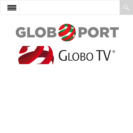
FŐOLDAL
AFRIKA
EURÓPA
ÁZSIA
ÉSZAK-AMERIKA
LATIN-AMERIKA