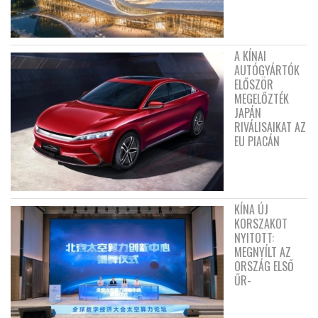
A KÍNAI
AUTÓGYÁRTÓK
ELŐSZÖR
MEGELŐZTÉK
JAPÁN
RIVÁLISAIKAT AZ
EU PIACÁN
KÍNA ÚJ
KORSZAKOT
NYITOTT:
MEGNYÍLT AZ
ORSZÁG ELSŐ
ŰR-