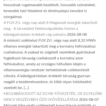
hosszának rugalmasabb kezelését, hosszabb szüneteket,
kevesebb házi feladatot és élményalapú tanulást is
szorgalmaz.
A FUX Zrt. négy nap alatt 8 Megawatt energiát takarított
meg - A társadalmi felelősségvállalás fontos a
kábelgyártásban érdekelt cég számára
2026-08-08
A miskolci székhelyű FUX Zrt. négy nap alatt 8,32 MWh
villamos energiát takarított meg a kormány felhívásához
csatlakozva. A szabad és szigetelt vezetékek gyártásával
foglalkozó társaság csatlakozott a kormány azon
felhívásához, amely az országos hőhullám idején a
villamosenergia-rendszer terhelésének csökkentését
célozta. A kábelgyártásban érdekelt társaság gyorsan
reagált a kezdeményezésre, és több olyan intézkedést
vezetett be, […]
MEGHIBÁSODOTT AZ EGYIK FŐVEZETÉK, DE EGYELŐRE
NINCS VESZÉLYBEN ÓZD IVÓVÍZELLÁTÁSA
2026-08-07
Műszaki hiba miatt csökkentett kapacitással működik az