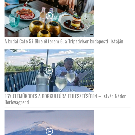
A budai Cafe 57 Blue étterem 6. a Tripadvisor budapesti listáján
EGYÜTTMŰKÖDÉS A BORKULTÚRA FEJLESZTÉSÉBEN – István Nádor
Borlovagrend