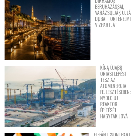
DIRHAMOS
BERUHÁZÁSSAL
VARÁZSOLJÁK ÚJJÁ
DUBAI TÖRTÉNELMI
VÍZPARTJÁT
KÍNA ÚJABB
ÓRIÁSI LÉPÉST
TESZ AZ
ATOMENERGIA
FEJLESZTÉSÉBEN:
NYOLC ÚJ
REAKTOR
ÉPÍTÉSÉT
HAGYTÁK JÓVÁ
ELEFÁNTCSONTPART