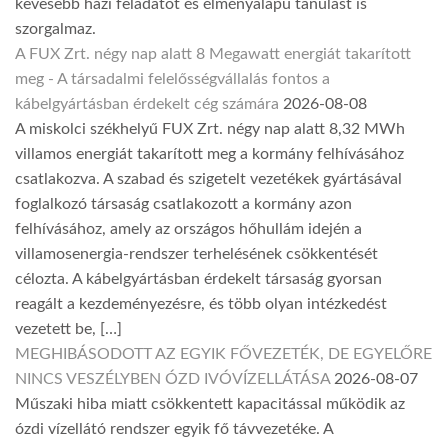
kevesebb házi feladatot és élményalapú tanulást is
szorgalmaz.
A FUX Zrt. négy nap alatt 8 Megawatt energiát takarított
meg - A társadalmi felelősségvállalás fontos a
kábelgyártásban érdekelt cég számára
2026-08-08
A miskolci székhelyű FUX Zrt. négy nap alatt 8,32 MWh
villamos energiát takarított meg a kormány felhívásához
csatlakozva. A szabad és szigetelt vezetékek gyártásával
foglalkozó társaság csatlakozott a kormány azon
felhívásához, amely az országos hőhullám idején a
villamosenergia-rendszer terhelésének csökkentését
célozta. A kábelgyártásban érdekelt társaság gyorsan
reagált a kezdeményezésre, és több olyan intézkedést
vezetett be, […]
MEGHIBÁSODOTT AZ EGYIK FŐVEZETÉK, DE EGYELŐRE
NINCS VESZÉLYBEN ÓZD IVÓVÍZELLÁTÁSA
2026-08-07
Műszaki hiba miatt csökkentett kapacitással működik az
ózdi vízellátó rendszer egyik fő távvezetéke. A