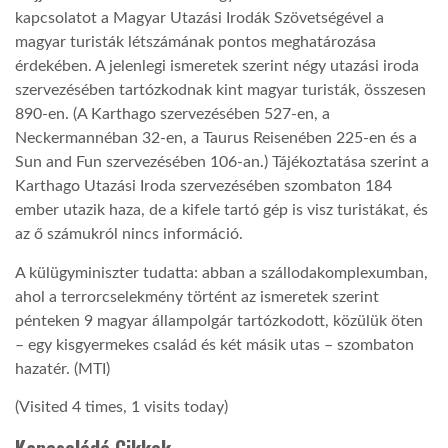
kapcsolatot a Magyar Utazási Irodák Szövetségével a
magyar turisták létszámának pontos meghatározása
érdekében. A jelenlegi ismeretek szerint négy utazási iroda
szervezésében tartózkodnak kint magyar turisták, összesen
890-en. (A Karthago szervezésében 527-en, a
Neckermannéban 32-en, a Taurus Reisenében 225-en és a
Sun and Fun szervezésében 106-an.) Tájékoztatása szerint a
Karthago Utazási Iroda szervezésében szombaton 184
ember utazik haza, de a kifele tartó gép is visz turistákat, és
az ő számukról nincs információ.
A külügyminiszter tudatta: abban a szállodakomplexumban,
ahol a terrorcselekmény történt az ismeretek szerint
pénteken 9 magyar állampolgár tartózkodott, közülük öten
– egy kisgyermekes család és két másik utas – szombaton
hazatér. (MTI)
(Visited 4 times, 1 visits today)