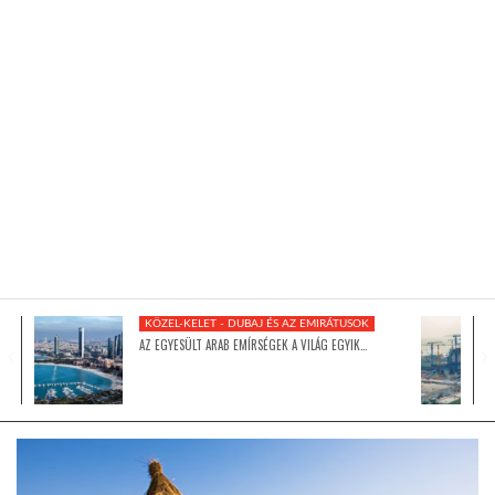
KÖZEL-KELET
AUSZTRÁLIA
A VILÁG ITTHON
MÉDIA
KÖZEL-KELET - DUBAJ ÉS AZ EMIRÁTUSOK
AZ EGYESÜLT ARAB EMÍRSÉGEK A VILÁG EGYIK…
GLOBOTV BP
HÍR3D