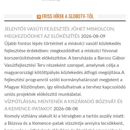
FRISS HÍREK A GLOBOTV-TŐL
JELENTŐS VASÚTI FEJLESZTÉS JÖHET MISKOLCON,
MEGKEZDŐDHET AZ ELŐKÉSZÍTÉS
2026-08-09
Újabb fontos lépés történhet a miskolci vasúti közlekedés
fejlesztése érdekében: megkezdődhet a miskolci fővonal
korszerűsítésének előkészítése. A beruházás a Baross Gábor
Vasútfejlesztési Terv részeként szerepel, amelynek célja a
magyarországi kötöttpályás közlekedés átfogó megújítása.A
fejlesztési programról szóló kormányhatározat megjelent a
Magyar Közlönyben, így elindulhatnak a tervhez kapcsolódó
uniós projektek előkészítő munkálatai.
VÍZPÓTLÁSSAL MENTENÉK A KISZÁRADÓ BÓZSVÁT ÉS
A KEMENCE-PATAKOT
2026-08-08
Komoly vízhiány alakult ki a térségben a tartós aszály miatt:
a Bózsva és a Kemence-patak vízszintje annyira lecsökkent,