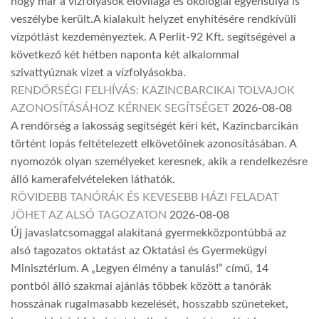
hogy már a vízfolyások élővilága és ökológiai egyensúlya is
veszélybe került.A kialakult helyzet enyhítésére rendkívüli
vízpótlást kezdeményeztek. A Perlit-92 Kft. segítségével a
következő két hétben naponta két alkalommal
szivattyúznak vizet a vízfolyásokba.
RENDŐRSÉGI FELHÍVÁS: KAZINCBARCIKAI TOLVAJOK
AZONOSÍTÁSÁHOZ KÉRNEK SEGÍTSÉGET
2026-08-08
A rendőrség a lakosság segítségét kéri két, Kazincbarcikán
történt lopás feltételezett elkövetőinek azonosításában. A
nyomozók olyan személyeket keresnek, akik a rendelkezésre
álló kamerafelvételeken láthatók.
RÖVIDEBB TANÓRÁK ÉS KEVESEBB HÁZI FELADAT
JÖHET AZ ALSÓ TAGOZATON
2026-08-08
Új javaslatcsomaggal alakítaná gyermekközpontúbbá az
alsó tagozatos oktatást az Oktatási és Gyermekügyi
Minisztérium. A „Legyen élmény a tanulás!” című, 14
pontból álló szakmai ajánlás többek között a tanórák
hosszának rugalmasabb kezelését, hosszabb szüneteket,