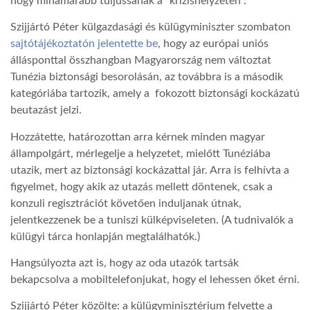
hogy mihamarabb túljussanak a “krízishelyzeten”.
Szijjártó Péter külgazdasági és külügyminiszter szombaton
LATIMO.HU
sajtótájékoztatón jelentette be
, hogy az európai uniós
állásponttal összhangban Magyarország nem változtat
GLOBOBOOK
Tunézia biztonsági besorolásán, az továbbra is a második
kategóriába tartozik, amely a fokozott biztonsági kockázatú
beutazást jelzi.
Hozzátette, határozottan arra kérnek minden magyar
állampolgárt, mérlegelje a helyzetet, mielőtt Tunéziába
utazik, mert az biztonsági kockázattal jár. Arra is felhívta a
figyelmet, hogy akik az utazás mellett döntenek, csak a
konzuli regisztrációt követően induljanak útnak,
jelentkezzenek be a tuniszi külképviseleten. (A tudnivalók a
külügyi tárca honlapján megtalálhatók.)
Hangsúlyozta azt is, hogy az oda utazók tartsák
bekapcsolva a mobiltelefonjukat, hogy el lehessen őket érni.
Szijjártó Péter közölte: a külügyminisztérium felvette a