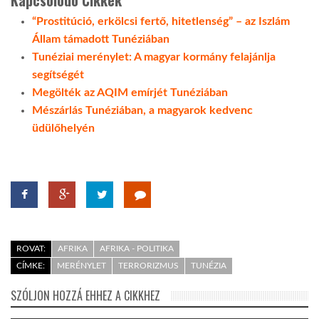
Kapcsolódó Cikkek
“Prostitúció, erkölcsi fertő, hitetlenség” – az Iszlám
Állam támadott Tunéziában
Tunéziai merénylet: A magyar kormány felajánlja
segítségét
Megölték az AQIM emírjét Tunéziában
Mészárlás Tunéziában, a magyarok kedvenc
üdülőhelyén
ROVAT:
AFRIKA
AFRIKA - POLITIKA
CÍMKE:
MERÉNYLET
TERRORIZMUS
TUNÉZIA
SZÓLJON HOZZÁ EHHEZ A CIKKHEZ