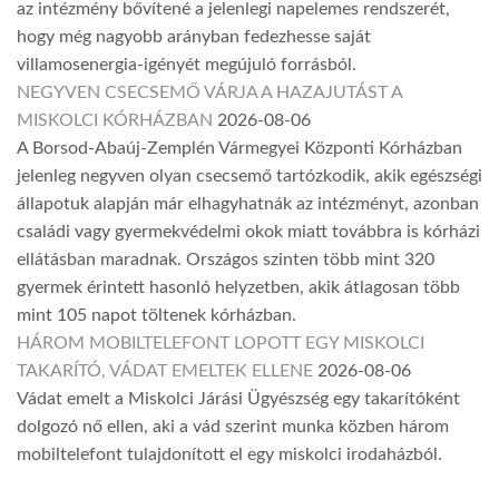
az intézmény bővítené a jelenlegi napelemes rendszerét,
hogy még nagyobb arányban fedezhesse saját
villamosenergia-igényét megújuló forrásból.
NEGYVEN CSECSEMŐ VÁRJA A HAZAJUTÁST A
MISKOLCI KÓRHÁZBAN
2026-08-06
A Borsod-Abaúj-Zemplén Vármegyei Központi Kórházban
jelenleg negyven olyan csecsemő tartózkodik, akik egészségi
állapotuk alapján már elhagyhatnák az intézményt, azonban
családi vagy gyermekvédelmi okok miatt továbbra is kórházi
ellátásban maradnak. Országos szinten több mint 320
gyermek érintett hasonló helyzetben, akik átlagosan több
mint 105 napot töltenek kórházban.
HÁROM MOBILTELEFONT LOPOTT EGY MISKOLCI
TAKARÍTÓ, VÁDAT EMELTEK ELLENE
2026-08-06
Vádat emelt a Miskolci Járási Ügyészség egy takarítóként
dolgozó nő ellen, aki a vád szerint munka közben három
mobiltelefont tulajdonított el egy miskolci irodaházból.