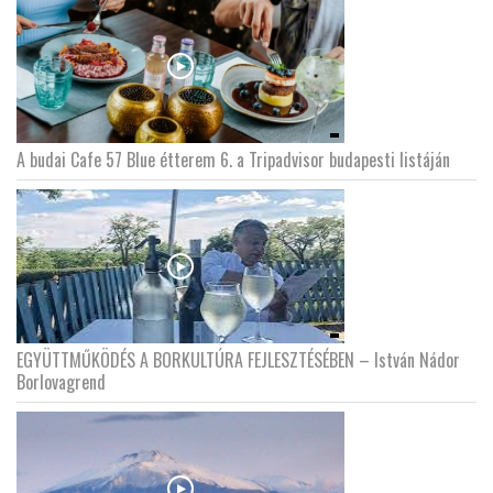
A budai Cafe 57 Blue étterem 6. a Tripadvisor budapesti listáján
EGYÜTTMŰKÖDÉS A BORKULTÚRA FEJLESZTÉSÉBEN – István Nádor
Borlovagrend