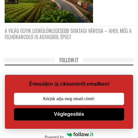
A VILÁG EGYIK LEGKÜLÖNLEGESEBB SIVATAGI VÁROSA – AHOL MÉG A
FELHŐKARCOLÓ IS AGYAGBÓL ÉPÜLT
FOLLOW.IT
Értesüljön új cikkeinkről emailben!
Véglegesítés
Powered by