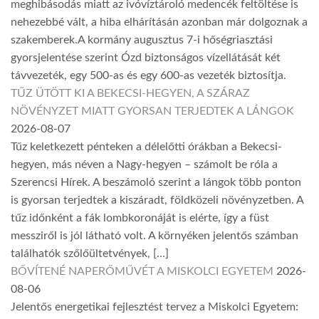
meghibásodás miatt az ivóvíztároló medencék feltöltése is
nehezebbé vált, a hiba elhárításán azonban már dolgoznak a
szakemberek.A kormány augusztus 7-i hőségriasztási
gyorsjelentése szerint Ózd biztonságos vízellátását két
távvezeték, egy 500-as és egy 600-as vezeték biztosítja.
TŰZ ÜTÖTT KI A BEKECSI-HEGYEN, A SZÁRAZ
NÖVÉNYZET MIATT GYORSAN TERJEDTEK A LÁNGOK
2026-08-07
Tűz keletkezett pénteken a délelőtti órákban a Bekecsi-
hegyen, más néven a Nagy-hegyen – számolt be róla a
Szerencsi Hírek. A beszámoló szerint a lángok több ponton
is gyorsan terjedtek a kiszáradt, földközeli növényzetben. A
tűz időnként a fák lombkoronáját is elérte, így a füst
messziről is jól látható volt. A környéken jelentős számban
találhatók szőlőültetvények, […]
BŐVÍTENÉ NAPERŐMŰVÉT A MISKOLCI EGYETEM
2026-
08-06
Jelentős energetikai fejlesztést tervez a Miskolci Egyetem: