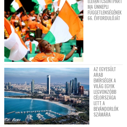
ELEFÁNTCSONTPART
MA ÜNNEPLI
FÜGGETLENSÉGÉNEK
66. ÉVFORDULÓJÁT
AZ EGYESÜLT
ARAB
EMÍRSÉGEK A
VILÁG EGYIK
LEGVONZÓBB
CÉLORSZÁGA
LETT A
BEVÁNDORLÓK
SZÁMÁRA