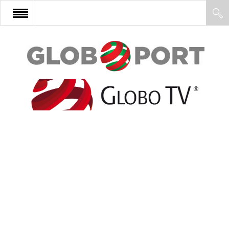
FŐOLDAL
AFRIKA
EURÓPA
ÁZSIA
ÉSZAK-AMERIKA
LATIN-AMERIKA