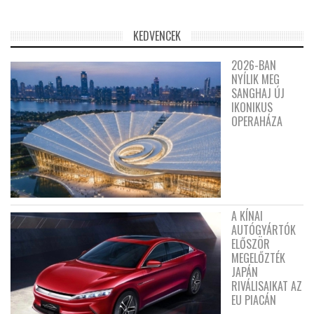
KEDVENCEK
2026-BAN
NYÍLIK MEG
SANGHAJ ÚJ
IKONIKUS
OPERAHÁZA
A KÍNAI
AUTÓGYÁRTÓK
ELŐSZÖR
MEGELŐZTÉK
JAPÁN
RIVÁLISAIKAT AZ
EU PIACÁN