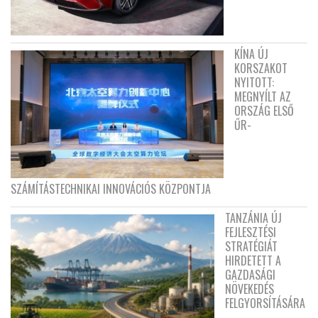
KÍNA ÚJ
KORSZAKOT
NYITOTT:
MEGNYÍLT AZ
ORSZÁG ELSŐ
ŰR-
SZÁMÍTÁSTECHNIKAI INNOVÁCIÓS KÖZPONTJA
TANZÁNIA ÚJ
FEJLESZTÉSI
STRATÉGIÁT
HIRDETETT A
GAZDASÁGI
NÖVEKEDÉS
FELGYORSÍTÁSÁRA