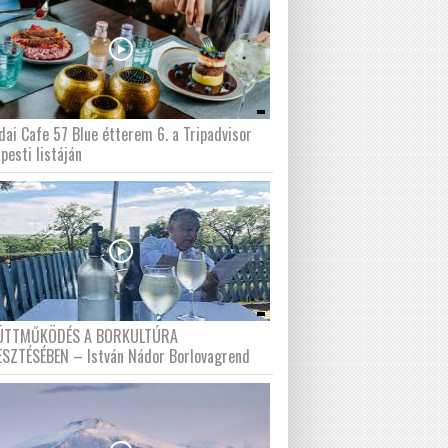
dai Cafe 57 Blue étterem 6. a Tripadvisor
pesti listáján
ÜTTMŰKÖDÉS A BORKULTÚRA
ESZTÉSÉBEN – István Nádor Borlovagrend