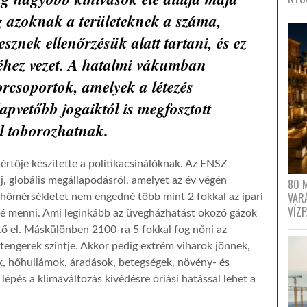
g azoknak a területeknek a száma,
sznek ellenőrzésük alatt tartani, és ez
séhez vezet. A hatalmi vákumban
orcsoportok, amelyek a létezés
apvetőbb jogaiktól is megfosztott
el toborozhatnak.
értője készítette a politikacsinálóknak. Az ENSZ
új, globális megállapodásról, amelyet az év végén
80 
VAR
a hőmérsékletet nem engedné több mint 2 fokkal az ipari
VÍZ
ölé menni. Ami leginkább az üvegházhatást okozó gázok
tő el. Máskülönben 2100-ra 5 fokkal fog nőni az
 tengerek szintje. Akkor pedig extrém viharok jönnek,
k, hőhullámok, áradások, betegségek, növény- és
s lépés a klímaváltozás kivédésre óriási hatással lehet a