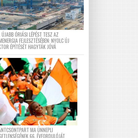
 ÚJABB ÓRIÁSI LÉPÉST TESZ AZ
MENERGIA FEJLESZTÉSÉBEN: NYOLC ÚJ
KTOR ÉPÍTÉSÉT HAGYTÁK JÓVÁ
FÁNTCSONTPART MA ÜNNEPLI
GETLENSÉGÉNEK 66. ÉVFORDULÓJÁT