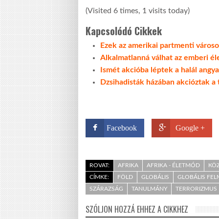
(Visited 6 times, 1 visits today)
Kapcsolódó Cikkek
Ezek az amerikai partmenti város
Alkalmatlanná válhat az emberi él
Ismét akcióba léptek a halál angya
Dzsihadisták házában akcióztak a
Facebook
Google +
ROVAT:
AFRIKA
AFRIKA - ÉLETMÓD
KÖZ
CÍMKE:
FÖLD
GLOBÁLIS
GLOBÁLIS FE
SZÁRAZSÁG
TANULMÁNY
TERRORIZMUS
SZÓLJON HOZZÁ EHHEZ A CIKKHEZ