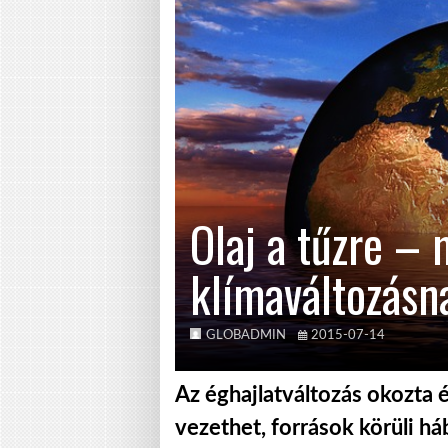
Olaj a tűzre – 
klímaváltozásn
GLOBADMIN
2015-07-14
Az éghajlatváltozás okozta 
vezethet, források körüli h