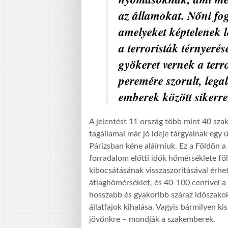
az államokat. Nőni fo
amelyeket képtelenek le
a terroristák térnyeré
gyökeret vernek a terr
peremére szorult, legal
emberek között sikerr
A jelentést 11 ország több mint 40 szak
tagállamai már jó ideje tárgyalnak egy 
Párizsban kéne aláírniuk. Ez a Földön 
forradalom előtti idők hőmérséklete f
kibocsátásának visszaszorításával érhe
átlaghőmérséklet, és 40-100 centivel a
hosszabb és gyakoribb száraz időszako
állatfajok kihalása. Vagyis bármilyen ki
jövőnkre – mondják a szakemberek.