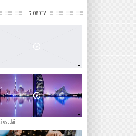
GLOBOTV
j csodái