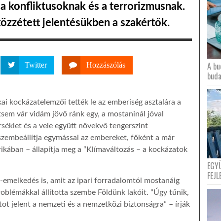
 a konfliktusoknak és a terrorizmusnak.
özzétett jelentésükben a szakértők.
A bu
Twitter
Hozzászólás
buda
kai kockázatelemzői tették le az emberiség asztalára a
tsem vár vidám jövő ránk egy, a mostaninál jóval
klet és a vele együtt növekvő tengerszint
 szembeállítja egymással az embereket, főként a már
rikában – állapítja meg a “Klímaváltozás – a kockázatok
EGY
FEJL
-emelkedés is, amit az ipari forradalomtól mostanáig
oblémákkal állította szembe Földünk lakóit. “Úgy tűnik,
t jelent a nemzeti és a nemzetközi biztonságra” – írják