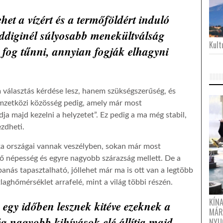
het a vízért és a termőföldért induló
ddiginél súlyosabb menekültválság
Kultu
fog tűnni, annyian fogják elhagyni
 választás kérdése lesz, hanem szükségszerűség, és
emzetközi közösség pedig, amely már most
ja majd kezelni a helyzetet”. Ez pedig a ma még stabil,
ezdheti.
ka országai vannak veszélyben, sokan már most
ő népesség és egyre nagyobb szárazság mellett. De a
anás tapasztalható, jóllehet már ma is ott van a legtöbb
laghőmérséklet arrafelé, mint a világ többi részén.
KÍN
egy időben lesznek kitéve ezeknek a
MÁR
nagyobb kihívások elé állítja majd
NYU