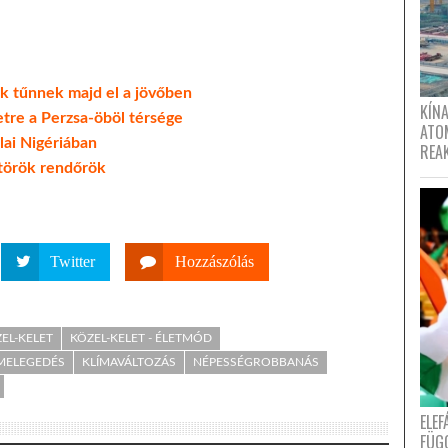
ok tűnnek majd el a jövőben
KÍNA
etre a Perzsa-öböl térsége
ATO
lai Nigériában
REA
 török rendőrök
Twitter
Hozzászólás
EL-KELET
KÖZEL-KELET - ÉLETMÓD
LMELEGEDÉS
KLÍMAVÁLTOZÁS
NÉPESSÉGROBBANÁS
ELE
FÜG