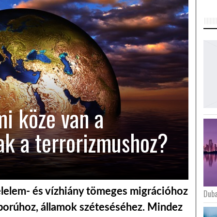
mi köze van a
ak a terrorizmushoz?
élelem- és vízhiány tömeges migrációhoz
Duba
áborúhoz, államok széteséséhez. Mindez