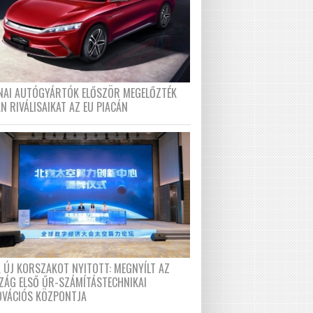
ÍNAI AUTÓGYÁRTÓK ELŐSZÖR MEGELŐZTÉK
N RIVÁLISAIKAT AZ EU PIACÁN
A ÚJ KORSZAKOT NYITOTT: MEGNYÍLT AZ
ZÁG ELSŐ ŰR-SZÁMÍTÁSTECHNIKAI
OVÁCIÓS KÖZPONTJA