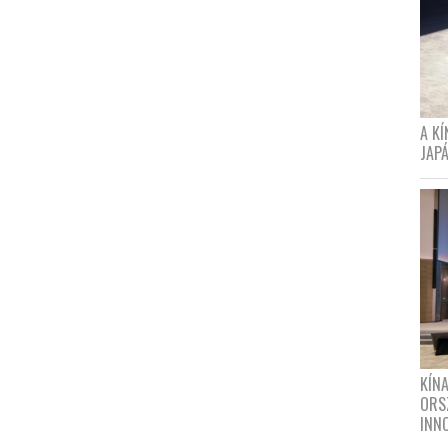
A K
JAPÁ
KÍN
ORS
INN