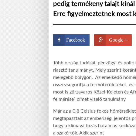
pedig termékeny talajt kínál
Erre figyelmeztetnek most k
Facebook
Google +
Több ország tudósai, pénzügyi és politi
riasztó tanulmányt. Mely szerint korán
melegebb bolygón. Az emelkedő hőmérsé
összezsugorítja a termőterületeket, és
most is zűrzavaros Közel-Keleten és Af
felmérése” címet viselő tanulmány.
Már az a 0,8 Celsius fokos hőmérséklet
megtapasztalt az emberiség, jelentős pr
hogy a klímaváltozás hatalmas kockázato
a szakértők. Akik szerint