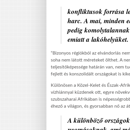
konfliktusok forrása le
harc. A mai, minden e
pedig komolytalannak 
emiatt a lakóhelyüket.
“Bizonyos régiókból az elvándorlás nem
soha nem látott méreteket ölthet. A n
teljesítőképessége határán van, nem tud
fejlett és konszolidált országokat is kik
Különösen a Közel-Kelet és Észak-Afri
vízhiánnyal küzdenek ott, egyre növekv
szubszaharai Afrikában is népességrobb
éhező a világon, és gyorsabban nő az át
A különböző országok 
nyomásoknak, ami még 