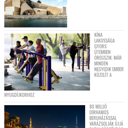
KÍNA
LAKOSSÁGA
GYORS
ÜTEMBEN
ÖREGSZIK: MÁR
MINDEN
NEGYEDIK EMBER
KÖZELÍT A
NYUGDÍJKORHOZ
80 MILLIÓ
DIRHAMOS
BERUHÁZÁSSAL
VARÁZSOLJÁK ÚJJÁ