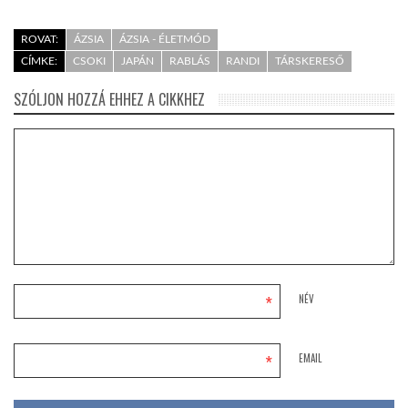
ROVAT:
ÁZSIA
ÁZSIA - ÉLETMÓD
CÍMKE:
CSOKI
JAPÁN
RABLÁS
RANDI
TÁRSKERESŐ
SZÓLJON HOZZÁ EHHEZ A CIKKHEZ
*
NÉV
*
EMAIL