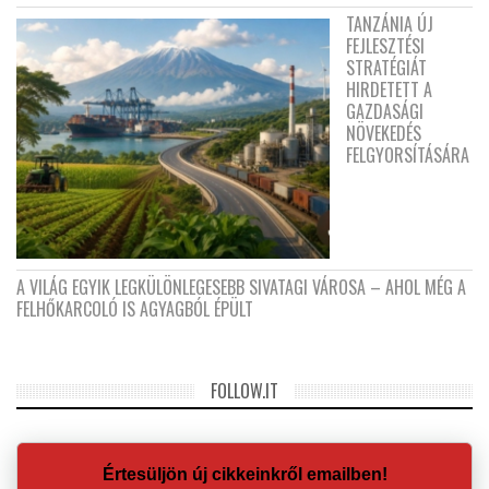
TANZÁNIA ÚJ
FEJLESZTÉSI
STRATÉGIÁT
HIRDETETT A
GAZDASÁGI
NÖVEKEDÉS
FELGYORSÍTÁSÁRA
A VILÁG EGYIK LEGKÜLÖNLEGESEBB SIVATAGI VÁROSA – AHOL MÉG A
FELHŐKARCOLÓ IS AGYAGBÓL ÉPÜLT
FOLLOW.IT
Értesüljön új cikkeinkről emailben!