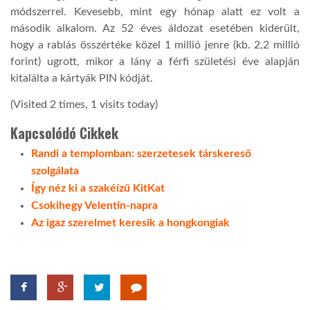
módszerrel. Kevesebb, mint egy hónap alatt ez volt a
második alkalom. Az 52 éves áldozat esetében kiderült,
hogy a rablás összértéke közel 1 millió jenre (kb. 2,2 millió
forint) ugrott, mikor a lány a férfi születési éve alapján
kitalálta a kártyák PIN kódját.
(Visited 2 times, 1 visits today)
Kapcsolódó Cikkek
Randi a templomban: szerzetesek társkereső
szolgálata
Így néz ki a szakéízű KitKat
Csokihegy Velentin-napra
Az igaz szerelmet keresik a hongkongiak