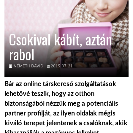
KÖZEL-KELET
Csokival kábít, aztán
AUSZTRÁLIA
rabol
A VILÁG ITTHON
NÉMETH DÁVID
2015-07-21
MÉDIA
Bár az online társkereső szolgáltatások
lehetővé teszik, hogy az otthon
biztonságából nézzük meg a potenciális
GLOBOTV BP
partner profilját, az ilyen oldalak mégis
kiváló terepet jelentenek a csalóknak, akik
HÍR3D