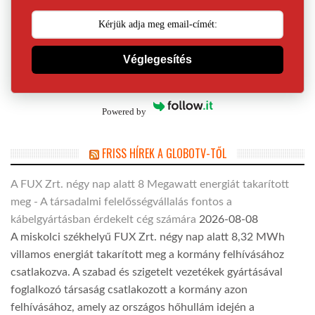
Véglegesítés
Powered by
FRISS HÍREK A GLOBOTV-TŐL
A FUX Zrt. négy nap alatt 8 Megawatt energiát takarított
meg - A társadalmi felelősségvállalás fontos a
kábelgyártásban érdekelt cég számára
2026-08-08
A miskolci székhelyű FUX Zrt. négy nap alatt 8,32 MWh
villamos energiát takarított meg a kormány felhívásához
csatlakozva. A szabad és szigetelt vezetékek gyártásával
foglalkozó társaság csatlakozott a kormány azon
felhívásához, amely az országos hőhullám idején a