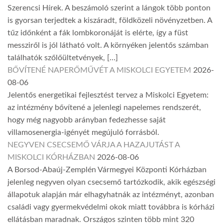
Szerencsi Hírek. A beszámoló szerint a lángok több ponton
is gyorsan terjedtek a kiszáradt, földközeli növényzetben. A
tűz időnként a fák lombkoronáját is elérte, így a füst
messziről is jól látható volt. A környéken jelentős számban
találhatók szőlőültetvények, […]
BŐVÍTENÉ NAPERŐMŰVÉT A MISKOLCI EGYETEM
2026-
08-06
Jelentős energetikai fejlesztést tervez a Miskolci Egyetem:
az intézmény bővítené a jelenlegi napelemes rendszerét,
hogy még nagyobb arányban fedezhesse saját
villamosenergia-igényét megújuló forrásból.
NEGYVEN CSECSEMŐ VÁRJA A HAZAJUTÁST A
MISKOLCI KÓRHÁZBAN
2026-08-06
A Borsod-Abaúj-Zemplén Vármegyei Központi Kórházban
jelenleg negyven olyan csecsemő tartózkodik, akik egészségi
állapotuk alapján már elhagyhatnák az intézményt, azonban
családi vagy gyermekvédelmi okok miatt továbbra is kórházi
ellátásban maradnak. Országos szinten több mint 320