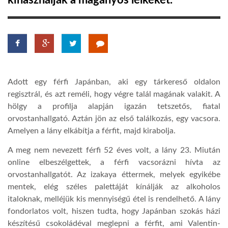
kihasználják a magányos lelkeket.
TROPICALMAGAZIN
GLOBOTV
Adott egy férfi Japánban, aki egy tárkereső oldalon
AFRIKA TUDÁSTÁR
regisztrál, és azt reméli, hogy végre talál magának valakit. A
hölgy a profilja alapján igazán tetszetős, fiatal
orvostanhallgató. Aztán jön az első találkozás, egy vacsora.
A NAP SZÉPE
Amelyen a lány elkábítja a férfit, majd kirabolja.
A meg nem nevezett férfi 52 éves volt, a lány 23. Miután
LINKTR.EE
online elbeszélgettek, a férfi vacsorázni hívta az
orvostanhallgatót. Az izakaya éttermek, melyek egyikébe
GLOBOZSARU
mentek, elég széles palettáját kínálják az alkoholos
italoknak, melléjük kis mennyiségű étel is rendelhető. A lány
fondorlatos volt, hiszen tudta, hogy Japánban szokás házi
DOBRAVERO.HU
készítésű csokoládéval meglepni a férfit, ami Valentin-