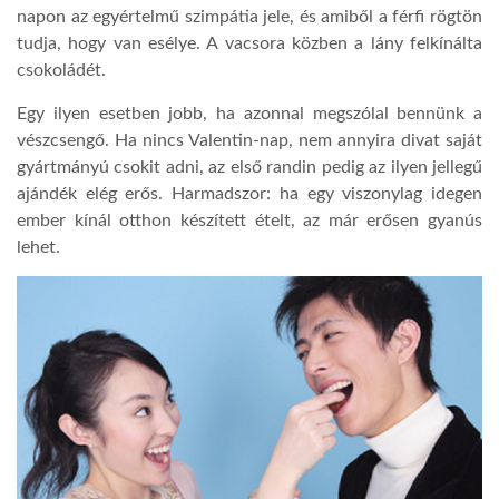
napon az egyértelmű szimpátia jele, és amiből a férfi rögtön
tudja, hogy van esélye. A vacsora közben a lány felkínálta
LATIMO.HU
csokoládét.
Egy ilyen esetben jobb, ha azonnal megszólal bennünk a
GLOBOBOOK
vészcsengő. Ha nincs Valentin-nap, nem annyira divat saját
gyártmányú csokit adni, az első randin pedig az ilyen jellegű
ajándék elég erős. Harmadszor: ha egy viszonylag idegen
ember kínál otthon készített ételt, az már erősen gyanús
lehet.