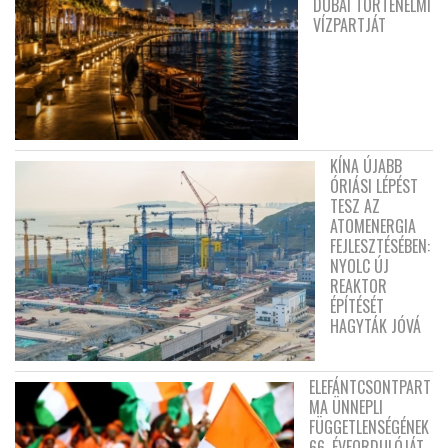
DUBAI TÖRTÉNELMI
VÍZPARTJÁT
KÍNA ÚJABB
ÓRIÁSI LÉPÉST
TESZ AZ
ATOMENERGIA
FEJLESZTÉSÉBEN:
NYOLC ÚJ
REAKTOR
ÉPÍTÉSÉT
HAGYTÁK JÓVÁ
ELEFÁNTCSONTPART
MA ÜNNEPLI
FÜGGETLENSÉGÉNEK
66. ÉVFORDULÓJÁT