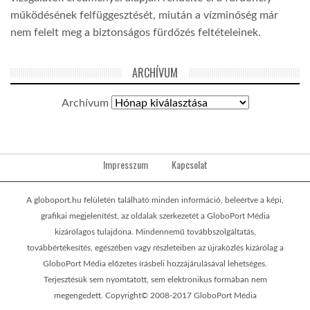
működésének felfüggesztését, miután a vízminőség már
nem felelt meg a biztonságos fürdőzés feltételeinek.
ARCHÍVUM
Archívum
Impresszum
Kapcsolat
A globoport.hu felületén található minden információ, beleértve a képi,
grafikai megjelenítést, az oldalak szerkezetét a GloboPort Média
kizárólagos tulajdona. Mindennemű továbbszolgáltatás,
továbbértékesítés, egészében vagy részleteiben az újraközlés kizárólag a
GloboPort Média előzetes írásbeli hozzájárulásával lehetséges.
Terjesztésük sem nyomtatott, sem elektronikus formában nem
megengedett. Copyright© 2008-2017 GloboPort Média