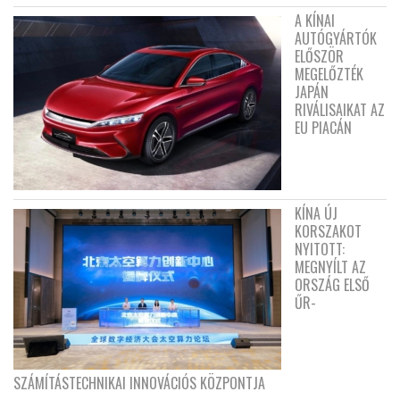
A KÍNAI
AUTÓGYÁRTÓK
ELŐSZÖR
MEGELŐZTÉK
JAPÁN
RIVÁLISAIKAT AZ
EU PIACÁN
KÍNA ÚJ
KORSZAKOT
NYITOTT:
MEGNYÍLT AZ
ORSZÁG ELSŐ
ŰR-
SZÁMÍTÁSTECHNIKAI INNOVÁCIÓS KÖZPONTJA