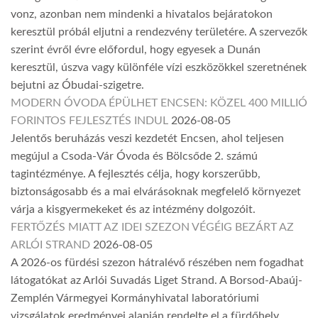
vonz, azonban nem mindenki a hivatalos bejáratokon
keresztül próbál eljutni a rendezvény területére. A szervezők
szerint évről évre előfordul, hogy egyesek a Dunán
keresztül, úszva vagy különféle vízi eszközökkel szeretnének
bejutni az Óbudai-szigetre.
MODERN ÓVODA ÉPÜLHET ENCSEN: KÖZEL 400 MILLIÓ
FORINTOS FEJLESZTÉS INDUL
2026-08-05
Jelentős beruházás veszi kezdetét Encsen, ahol teljesen
megújul a Csoda-Vár Óvoda és Bölcsőde 2. számú
tagintézménye. A fejlesztés célja, hogy korszerűbb,
biztonságosabb és a mai elvárásoknak megfelelő környezet
várja a kisgyermekeket és az intézmény dolgozóit.
FERTŐZÉS MIATT AZ IDEI SZEZON VÉGÉIG BEZÁRT AZ
ARLÓI STRAND
2026-08-05
A 2026-os fürdési szezon hátralévő részében nem fogadhat
látogatókat az Arlói Suvadás Liget Strand. A Borsod-Abaúj-
Zemplén Vármegyei Kormányhivatal laboratóriumi
vizsgálatok eredményei alapján rendelte el a fürdőhely