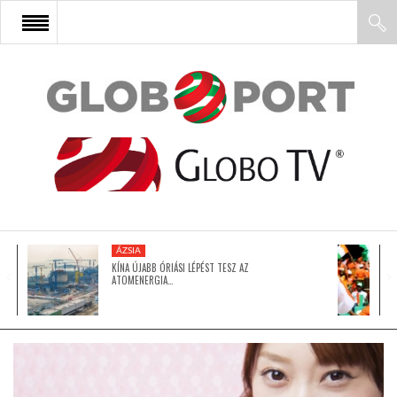
FŐOLDAL
AFRIKA
EURÓPA
ÁZSIA
ÁZSIA
KÍNA ÚJABB ÓRIÁSI LÉPÉST TESZ AZ
ATOMENERGIA…
ÉSZAK-AMERIKA
LATIN-AMERIKA