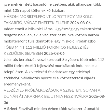
gyermek érintett hasonló helyzetben, akik átlagosan több
mint 105 napot töltenek kórházban.
HÁROM MOBILTELEFONT LOPOTT EGY MISKOLCI
TAKARÍTÓ, VÁDAT EMELTEK ELLENE
2026-08-06
Vádat emelt a Miskolci Járási Ügyészség egy takarítóként
dolgozó nő ellen, aki a vád szerint munka közben három
mobiltelefont tulajdonított el egy miskolci irodaházból.
TÖBB MINT 112 MILLIÓ FORINTOS FEJLESZTÉS
KEZDŐDIK SELYEBEN
2026-08-06
Jelentős beruházás veszi kezdetét Selyében: több mint 112
millió forint értékű fejlesztési munkálatok indulnak el a
településen. A kivitelezési feladatokat egy edelényi
székhelyű vállalkozás nyerte el a közbeszerzési eljárás
eredményeként.
VESZÉLYES PRÓBÁLKOZÁSOK A SZIGETEN: SOKAN A
DUNÁN ÁT AKARNAK BEJUTNI A FESZTIVÁLRA
2026-08-
06
A Sziget Fesztivál minden évben több százezer látogatót