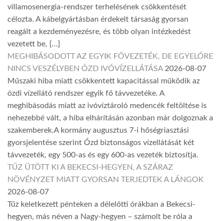
villamosenergia-rendszer terhelésének csökkentését
célozta. A kábelgyártásban érdekelt társaság gyorsan
reagált a kezdeményezésre, és több olyan intézkedést
vezetett be, […]
MEGHIBÁSODOTT AZ EGYIK FŐVEZETÉK, DE EGYELŐRE
NINCS VESZÉLYBEN ÓZD IVÓVÍZELLÁTÁSA
2026-08-07
Műszaki hiba miatt csökkentett kapacitással működik az
ózdi vízellátó rendszer egyik fő távvezetéke. A
meghibásodás miatt az ivóvíztároló medencék feltöltése is
nehezebbé vált, a hiba elhárításán azonban már dolgoznak a
szakemberek.A kormány augusztus 7-i hőségriasztási
gyorsjelentése szerint Ózd biztonságos vízellátását két
távvezeték, egy 500-as és egy 600-as vezeték biztosítja.
TŰZ ÜTÖTT KI A BEKECSI-HEGYEN, A SZÁRAZ
NÖVÉNYZET MIATT GYORSAN TERJEDTEK A LÁNGOK
2026-08-07
Tűz keletkezett pénteken a délelőtti órákban a Bekecsi-
hegyen, más néven a Nagy-hegyen – számolt be róla a