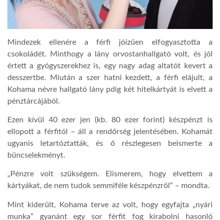
Mindezek ellenére a férfi jóízűen elfogyasztotta a
csokoládét. Minthogy a lány orvostanhallgató volt, és jól
értett a gyógyszerekhez is, egy nagy adag altatót kevert a
desszertbe. Miután a szer hatni kezdett, a férfi elájult, a
Kohama névre hallgató lány pdig két hitelkártyát is elvett a
pénztárcájából.
Ezen kívül 40 ezer jen (kb. 80 ezer forint) készpénzt is
ellopott a férfitól – áll a rendőrség jelentésében. Kohamát
ugyanis letartóztatták, és ő részlegesen beismerte a
bűncselekményt.
„Pénzre volt szükségem. Elismerem, hogy elvettem a
kártyákat, de nem tudok semmiféle készpénzről” – mondta.
Mint kiderült, Kohama terve az volt, hogy egyfajta „nyári
munka” gyanánt egy sor férfit fog kirabolni hasonló