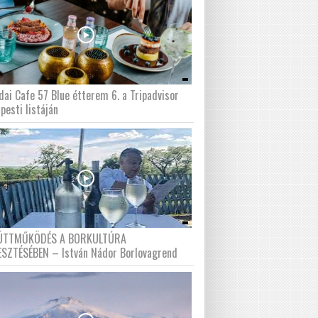
dai Cafe 57 Blue étterem 6. a Tripadvisor
pesti listáján
ÜTTMŰKÖDÉS A BORKULTÚRA
ESZTÉSÉBEN – István Nádor Borlovagrend