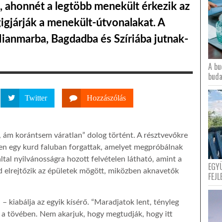
, ahonnét a legtöbb menekült érkezik az
gigjárják a menekült-útvonalakat. A
anmarba, Bagdadba és Szíriába jutnak-
A bu
buda
Twitter
Hozzászólás
t, ám korántsem váratlan” dolog történt. A résztvevőkre
ppen egy kurd faluban forgattak, amelyet megpróbálnak
ltal nyilvánosságra hozott felvételen látható, amint a
EGY
 elrejtőzik az épületek mögött, miközben aknavetők
FEJL
” – kiabálja az egyik kísérő. “Maradjatok lent, tényleg
 a tövében. Nem akarjuk, hogy megtudják, hogy itt