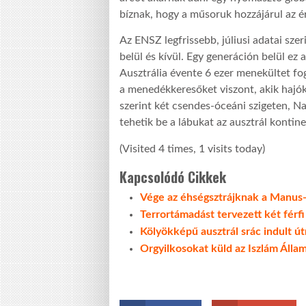
bíznak, hogy a műsoruk hozzájárul az é
Az ENSZ legfrissebb, júliusi adatai sze
belül és kívül. Egy generáción belül ez
Ausztrália évente 6 ezer menekültet f
a menedékkeresőket viszont, akik hajók
szerint két csendes-óceáni szigeten, N
tehetik be a lábukat az ausztrál kontin
(Visited 4 times, 1 visits today)
Kapcsolódó Cikkek
Vége az éhségsztrájknak a Manus-
Terrortámadást tervezett két férfi
Kölyökképű ausztrál srác indult út
Orgyilkosokat küld az Iszlám Áll