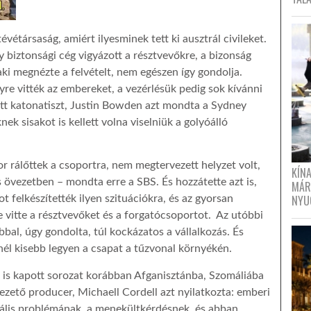
vétársaság, amiért ilyesminek tett ki ausztrál civileket.
y biztonsági cég vigyázott a résztvevőkre, a bizonság
aki megnézte a felvételt, nem egészen így gondolja.
lyre vitték az embereket, a vezérlésük pedig sok kívánni
tt katonatiszt, Justin Bowden azt mondta a Sydney
k sisakot is kellett volna viselniük a golyóálló
or rálőttek a csoportra, nem megtervezett helyzet volt,
KÍN
 övezetben – mondta erre a SBS. És hozzátette azt is,
MÁR
NYU
t felkészítették ilyen szituációkra, és az gyorsan
e vitte a résztvevőket és a forgatócsoportot. Az utóbbi
bbal, úgy gondolta, túl kockázatos a vállalkozás. És
nél kisebb legyen a csapat a tűzvonal környékén.
 is kapott sorozat korábban Afganisztánba, Szomáliába
vezető producer, Michaell Cordell azt nyilatkozta: emberi
ális problémának, a menekültkérdésnek, és abban