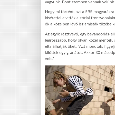
vagyunk. Pont szemben vannak velünk.
Hogy mi történt, azt a SBS magyarázza
kísérettel elvitték a szíriai frontvonala
ők a közelben lévő iszlamisták tüzébe k
Az egyik résztvevő, egy bevándorlás-ell
legrosszabb, hogy olyan közel mentek, 
eltalálhatják őket. “Azt mondták, figye
kilőttek egy gránátot. Akkor 30 másodp
volt.”