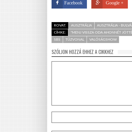
Facebook
Google +
ROVAT:
AUSZTRÁLIA
AUSZTRÁLIA - BULV
CÍMKE:
"MENJ VISSZA ODA AHONNÉT JÖTTÉ
SBS
TŰZVONAL
VALÓSÁGSHOW
SZÓLJON HOZZÁ EHHEZ A CIKKHEZ