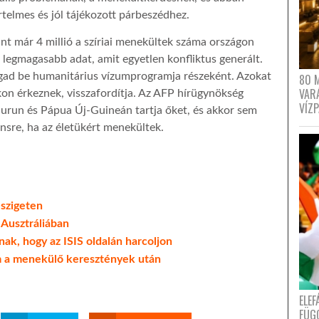
rtelmes és jól tájékozott párbeszédhez.
rint már 4 millió a szíriai menekültek száma országon
 a legmagasabb adat, amit egyetlen konfliktus generált.
ogad be humanitárius vízumprogramja részeként. Azokat
80 
VAR
on érkeznek, visszafordítja. Az AFP hírügynökség
VÍZ
aurun és Pápua Új-Guineán tartja őket, és akkor sem
ensre, ha az életükért menekültek.
szigeten
 Ausztráliában
nak, hogy az ISIS oldalán harcoljon
am a menekülő keresztények után
ELE
FÜG