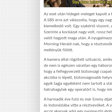
Az eset után hideget-meleget kapott a té
A SBS erre azt válaszolta, hogy egy nag
kiemelkedő volt. Egy szakértő viszont, 
Szerinte a kockázat nagy volt, rossz he
valót hagyott maga után. A nyugalmazo
Morning Herald-nak, hogy a résztvevőkne
mellényük fölött.
A kamera által rögzített szituáció, amik
de nem is egészen váratlan egy háborús
hogy a felfegyverzett biztonsági csapato
akcióba is lépett, biztonságosabb helyr
egyik tagja egyébként nem tartott a stá
hátrahagytak egy operatőrt is, hogy mi
A harmadik éve futó és már Emmy díjat
és Indonéziába vitte a résztvevőket. A 
arcot akarnak adni egy nyomasztó glob