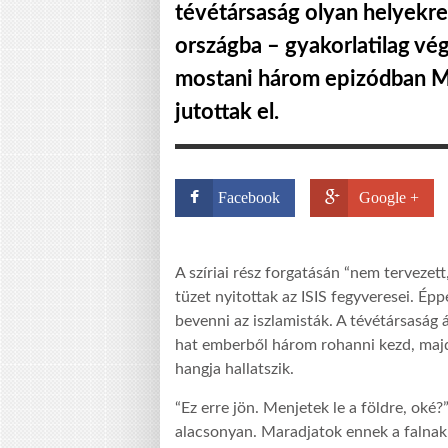
tévétársaság olyan helyekre
országba – gyakorlatilag vé
mostani három epizódban Mi
jutottak el.
Facebook
Google +
A szíriai rész forgatásán “nem tervezet
tüzet nyitottak az ISIS fegyveresei. É
bevenni az iszlamisták. A tévétársaság á
hat emberből három rohanni kezd, majd
hangja hallatszik.
“Ez erre jön. Menjetek le a földre, oké?
alacsonyan. Maradjatok ennek a falnak