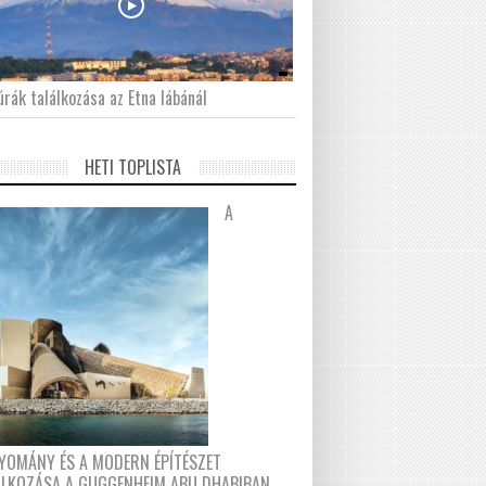
́rák találkozása az Etna lábánál
HETI TOPLISTA
A
YOMÁNY ÉS A MODERN ÉPÍTÉSZET
ÁLKOZÁSA A GUGGENHEIM ABU DHABIBAN