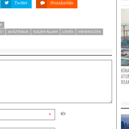
Twitter
Hozzászólás
ÁR
L"
AUSZTRÁLIA
ISZLÁM ÁLLAM
LÖVÉS
MENEKÜLTEK
KÍNA
ATO
REA
*
NÉV