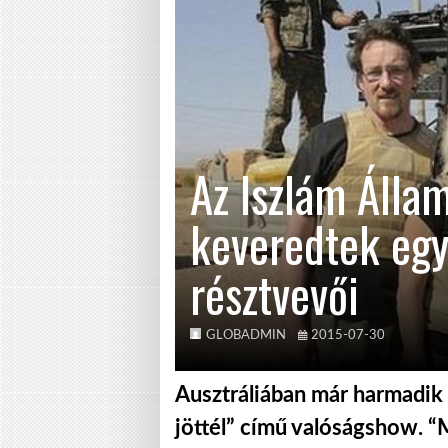
Az Iszlám Álla
keveredtek egy
résztvevői
GLOBADMIN
2015-07-30
Ausztráliában már harmadik 
jöttél” című valóságshow. “