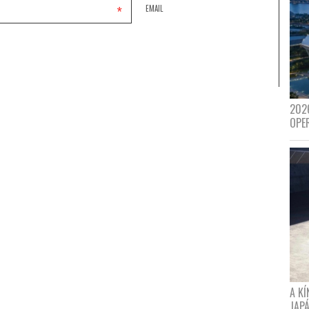
*
EMAIL
202
OPE
A K
JAPÁ