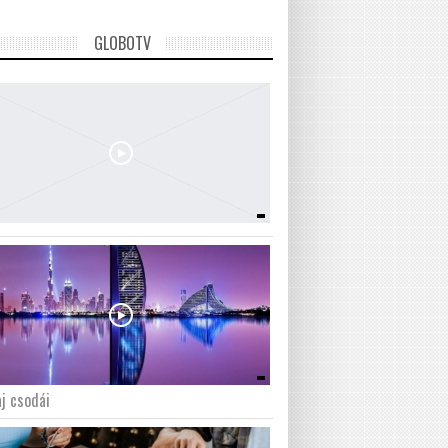
GLOBOTV
j csodái