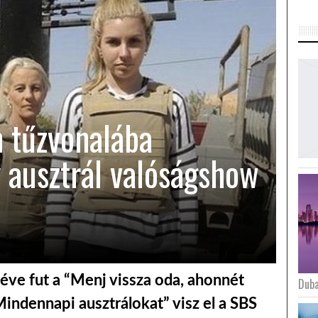
m tűzvonalába
 ausztrál valóságshow
éve fut a “Menj vissza oda, ahonnét
Duba
Mindennapi ausztrálokat” visz el a SBS