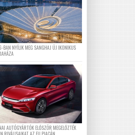
6-BAN NYÍLIK MEG SANGHAJ ÚJ IKONIKUS
RAHÁZA
ÍNAI AUTÓGYÁRTÓK ELŐSZÖR MEGELŐZTÉK
N RIVÁLISAIKAT AZ EU PIACÁN