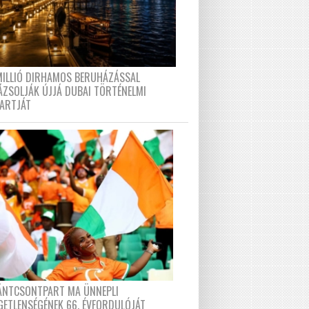
MILLIÓ DIRHAMOS BERUHÁZÁSSAL
ÁZSOLJÁK ÚJJÁ DUBAI TÖRTÉNELMI
PARTJÁT
FÁNTCSONTPART MA ÜNNEPLI
GETLENSÉGÉNEK 66. ÉVFORDULÓJÁT