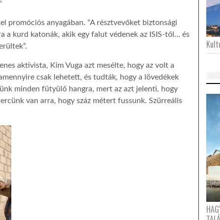
”
 el promóciós anyagában. “A résztvevőket biztonsági
kra a kurd katonák, akik egy falut védenek az ISIS-től… és
Kultu
erültek”.
enes aktivista, Kim Vuga azt mesélte, hogy az volt a
amennyire csak lehetett, és tudták, hogy a lövedékek
ljünk minden fütyülő hangra, mert az azt jelenti, hogy
ercünk van arra, hogy száz métert fussunk. Szürreális
HAG
TAL