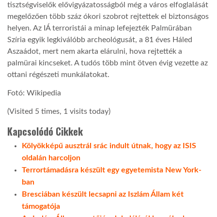
tisztségviselők elővigyázatosságból még a város elfoglalását
megelőzően több száz ókori szobrot rejtettek el biztonságos
helyen. Az IÁ terroristái a minap lefejezték Palmürában
Szíria egyik legkiválóbb archeológusát, a 81 éves Háled
Aszaádot, mert nem akarta elárulni, hova rejtették a
palmürai kincseket. A tudós több mint ötven évig vezette az
ottani régészeti munkálatokat.
Fotó: Wikipedia
(Visited 5 times, 1 visits today)
Kapcsolódó Cikkek
Kölyökképű ausztrál srác indult útnak, hogy az ISIS
oldalán harcoljon
Terrortámadásra készült egy egyetemista New York-
ban
Bresciában készült lecsapni az Iszlám Állam két
támogatója