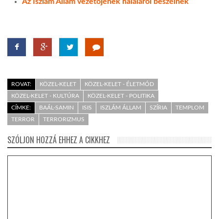
Az Iszlám Állam vezetőjének haláláról beszélnek
ROVAT:
KÖZEL-KELET
KÖZEL-KELET - ÉLETMÓD
KÖZEL-KELET - KULTÚRA
KÖZEL-KELET - POLITIKA
CÍMKE:
BAÁL-SAMIN
ISIS
ISZLÁM ÁLLAM
SZÍRIA
TEMPLOM
TERROR
TERRORIZMUS
SZÓLJON HOZZÁ EHHEZ A CIKKHEZ