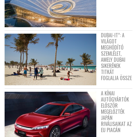
DUBAI-IT”: A
VILÁGOT
MEGHÓDÍTÓ
SZEMLÉLET,
AMELY DUBAI
SIKERÉNEK
TITKÁT
FOGLALJA ÖSSZE
A KÍNAI
AUTÓGYÁRTÓK
ELŐSZÖR
MEGELŐZTÉK
JAPÁN
RIVÁLISAIKAT AZ
EU PIACÁN