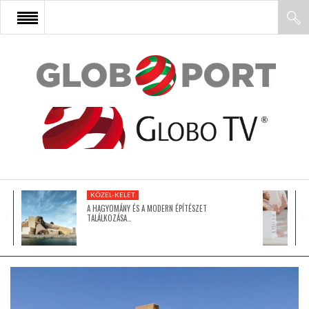
FŐOLDAL
AFRIKA
EURÓPA
KÖZEL-KELET
ÁZSIA
A HAGYOMÁNY ÉS A MODERN ÉPÍTÉSZET
TALÁLKOZÁSA…
ÉSZAK-AMERIKA
LATIN-AMERIKA