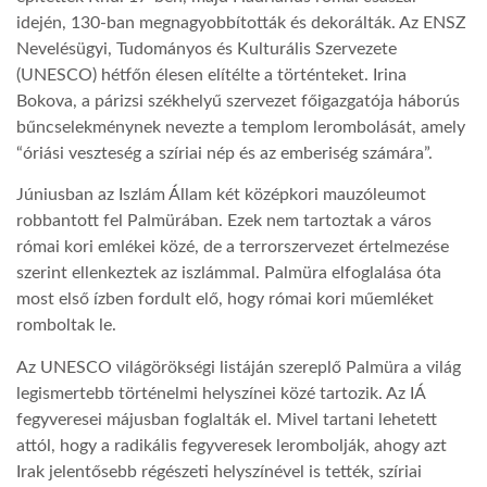
idején, 130-ban megnagyobbították és dekorálták. Az ENSZ
Nevelésügyi, Tudományos és Kulturális Szervezete
(UNESCO) hétfőn élesen elítélte a történteket. Irina
Bokova, a párizsi székhelyű szervezet főigazgatója háborús
bűncselekménynek nevezte a templom lerombolását, amely
“óriási veszteség a szíriai nép és az emberiség számára”.
Júniusban az Iszlám Állam két középkori mauzóleumot
robbantott fel Palmürában. Ezek nem tartoztak a város
római kori emlékei közé, de a terrorszervezet értelmezése
szerint ellenkeztek az iszlámmal. Palmüra elfoglalása óta
most első ízben fordult elő, hogy római kori műemléket
romboltak le.
Az UNESCO világörökségi listáján szereplő Palmüra a világ
legismertebb történelmi helyszínei közé tartozik. Az IÁ
fegyveresei májusban foglalták el. Mivel tartani lehetett
attól, hogy a radikális fegyveresek lerombolják, ahogy azt
Irak jelentősebb régészeti helyszínével is tették, szíriai