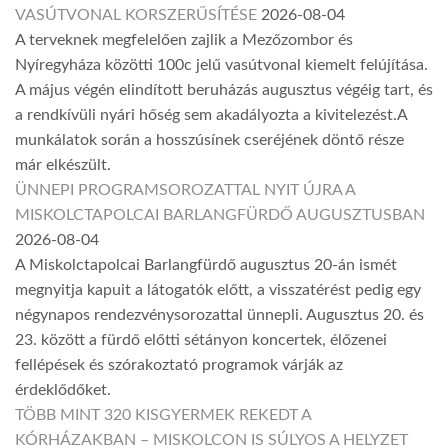
VASÚTVONAL KORSZERŰSÍTÉSE
2026-08-04
A terveknek megfelelően zajlik a Mezőzombor és
Nyíregyháza közötti 100c jelű vasútvonal kiemelt felújítása.
A május végén elindított beruházás augusztus végéig tart, és
a rendkívüli nyári hőség sem akadályozta a kivitelezést.A
munkálatok során a hosszúsínek cseréjének döntő része
már elkészült.
ÜNNEPI PROGRAMSOROZATTAL NYIT ÚJRA A
MISKOLCTAPOLCAI BARLANGFÜRDŐ AUGUSZTUSBAN
2026-08-04
A Miskolctapolcai Barlangfürdő augusztus 20-án ismét
megnyitja kapuit a látogatók előtt, a visszatérést pedig egy
négynapos rendezvénysorozattal ünnepli. Augusztus 20. és
23. között a fürdő előtti sétányon koncertek, élőzenei
fellépések és szórakoztató programok várják az
érdeklődőket.
TÖBB MINT 320 KISGYERMEK REKEDT A
KÓRHÁZAKBAN – MISKOLCON IS SÚLYOS A HELYZET