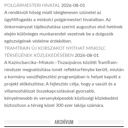
POLGÁRMESTERI HIVATAL
2026-08-01
A rendkívüli hőség miatt ideiglenesen szünetel az
ügyfélfogadás a miskolci polgármesteri hivatalban. Az
önkormányzat tájékoztatása szerint augusztus első hetének
elején különleges munkarendet vezetnek be a dolgozók
egészségének védelme érdekében.
TRAMTRAIN ÚJ KORSZAKOT NYITHAT MISKOLC
TÉRSÉGÉNEK KÖZLEKEDÉSÉBEN
2026-08-01
A Kazincbarcika–Miskolc–Tiszaújváros közötti TramTrain-
rendszer megvalósítása ismét reflektorfénybe került, miután
a kormány vasútfejlesztési programjában is helyet kapott a
projekt előkészítése. A fejlesztés célja, hogy a vasúti és a
villamoshálózat összekapcsolásával gyorsabb,
kényelmesebb és versenyképesebb közösségi közlekedést
biztosítson a térség közel 300 ezer lakója számára.
ARCHÍVUM