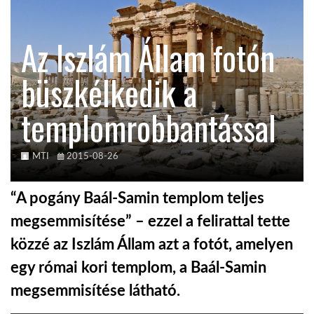
KÖZEL-KELET
Az Iszlám Állam fotón
büszkélkedik a
AUSZTRÁLIA
templomrobbantással
A VILÁG ITTHON
MTI
2015-08-26
MÉDIA
“A pogány Baál-Samin templom teljes
megsemmisítése” – ezzel a felirattal tette
közzé az Iszlám Állam azt a fotót, amelyen
GLOBOTV BP
egy római kori templom, a Baál-Samin
megsemmisítése látható.
HÍR3D