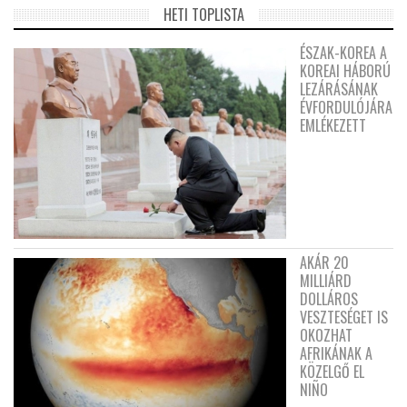
HETI TOPLISTA
ÉSZAK-KOREA A
KOREAI HÁBORÚ
LEZÁRÁSÁNAK
ÉVFORDULÓJÁRA
EMLÉKEZETT
AKÁR 20
MILLIÁRD
DOLLÁROS
VESZTESÉGET IS
OKOZHAT
AFRIKÁNAK A
KÖZELGŐ EL
NIÑO