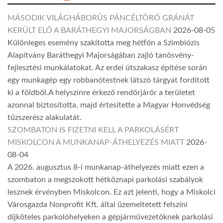
MÁSODIK VILÁGHÁBORÚS PÁNCÉLTÖRŐ GRÁNÁT
KERÜLT ELŐ A BARÁTHEGYI MAJORSÁGBAN
2026-08-05
Különleges esemény szakította meg hétfőn a Szimbiózis
Alapítvány Baráthegyi Majorságában zajló tanösvény-
fejlesztési munkálatokat. Az erdei útszakasz építése során
egy munkagép egy robbanótestnek látszó tárgyat fordított
ki a földből.A helyszínre érkező rendőrjárőr a területet
azonnal biztosította, majd értesítette a Magyar Honvédség
tűzszerész alakulatát.
SZOMBATON IS FIZETNI KELL A PARKOLÁSÉRT
MISKOLCON A MUNKANAP-ÁTHELYEZÉS MIATT
2026-
08-04
A 2026. augusztus 8-i munkanap-áthelyezés miatt ezen a
szombaton a megszokott hétköznapi parkolási szabályok
lesznek érvényben Miskolcon. Ez azt jelenti, hogy a Miskolci
Városgazda Nonprofit Kft. által üzemeltetett felszíni
díjköteles parkolóhelyeken a gépjárművezetőknek parkolási