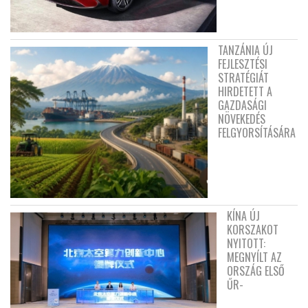
TANZÁNIA ÚJ
FEJLESZTÉSI
STRATÉGIÁT
HIRDETETT A
GAZDASÁGI
NÖVEKEDÉS
FELGYORSÍTÁSÁRA
KÍNA ÚJ
KORSZAKOT
NYITOTT:
MEGNYÍLT AZ
ORSZÁG ELSŐ
ŰR-