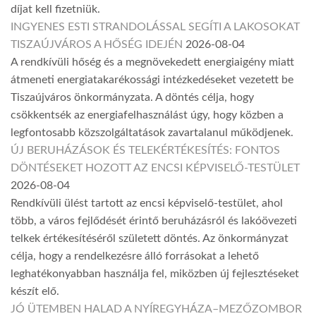
díjat kell fizetniük.
INGYENES ESTI STRANDOLÁSSAL SEGÍTI A LAKOSOKAT
TISZAÚJVÁROS A HŐSÉG IDEJÉN
2026-08-04
A rendkívüli hőség és a megnövekedett energiaigény miatt
átmeneti energiatakarékossági intézkedéseket vezetett be
Tiszaújváros önkormányzata. A döntés célja, hogy
csökkentsék az energiafelhasználást úgy, hogy közben a
legfontosabb közszolgáltatások zavartalanul működjenek.
ÚJ BERUHÁZÁSOK ÉS TELEKÉRTÉKESÍTÉS: FONTOS
DÖNTÉSEKET HOZOTT AZ ENCSI KÉPVISELŐ-TESTÜLET
2026-08-04
Rendkívüli ülést tartott az encsi képviselő-testület, ahol
több, a város fejlődését érintő beruházásról és lakóövezeti
telkek értékesítéséről született döntés. Az önkormányzat
célja, hogy a rendelkezésre álló forrásokat a lehető
leghatékonyabban használja fel, miközben új fejlesztéseket
készít elő.
JÓ ÜTEMBEN HALAD A NYÍREGYHÁZA–MEZŐZOMBOR