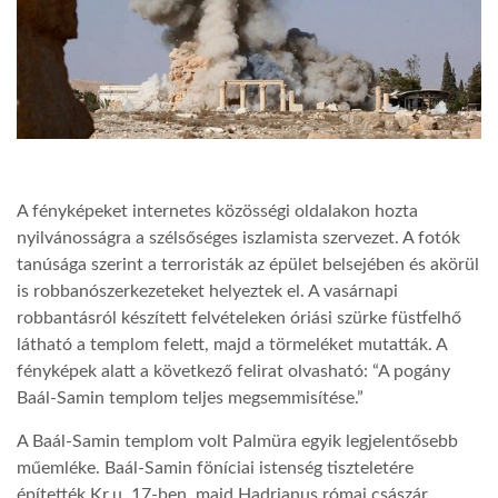
LATIMO.HU
GLOBOBOOK
A fényképeket internetes közösségi oldalakon hozta
nyilvánosságra a szélsőséges iszlamista szervezet. A fotók
tanúsága szerint a terroristák az épület belsejében és akörül
is robbanószerkezeteket helyeztek el. A vasárnapi
robbantásról készített felvételeken óriási szürke füstfelhő
látható a templom felett, majd a törmeléket mutatták. A
fényképek alatt a következő felirat olvasható: “A pogány
Baál-Samin templom teljes megsemmisítése.”
A Baál-Samin templom volt Palmüra egyik legjelentősebb
műemléke. Baál-Samin föníciai istenség tiszteletére
építették Kr.u. 17-ben, majd Hadrianus római császár