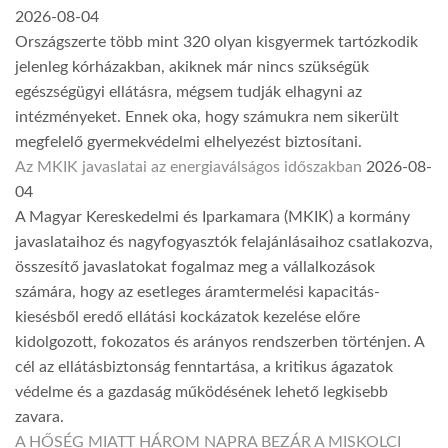
2026-08-04
Országszerte több mint 320 olyan kisgyermek tartózkodik
jelenleg kórházakban, akiknek már nincs szükségük
egészségügyi ellátásra, mégsem tudják elhagyni az
intézményeket. Ennek oka, hogy számukra nem sikerült
megfelelő gyermekvédelmi elhelyezést biztosítani.
Az MKIK javaslatai az energiaválságos időszakban
2026-08-
04
A Magyar Kereskedelmi és Iparkamara (MKIK) a kormány
javaslataihoz és nagyfogyasztók felajánlásaihoz csatlakozva,
összesítő javaslatokat fogalmaz meg a vállalkozások
számára, hogy az esetleges áramtermelési kapacitás-
kiesésből eredő ellátási kockázatok kezelése előre
kidolgozott, fokozatos és arányos rendszerben történjen. A
cél az ellátásbiztonság fenntartása, a kritikus ágazatok
védelme és a gazdaság működésének lehető legkisebb
zavara.
A HŐSÉG MIATT HÁROM NAPRA BEZÁR A MISKOLCI