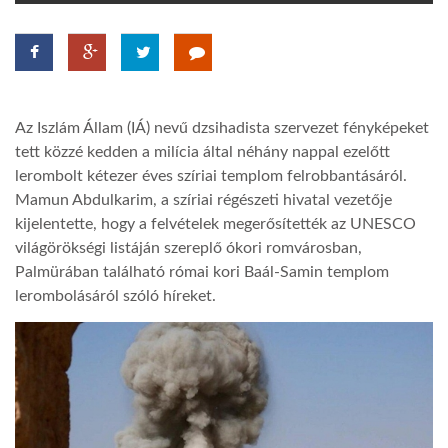
TROPICALMAGAZIN
GLOBOTV
Az Iszlám Állam (IÁ) nevű dzsihadista szervezet fényképeket
tett közzé kedden a milícia által néhány nappal ezelőtt
AFRIKA TUDÁSTÁR
lerombolt kétezer éves szíriai templom felrobbantásáról.
Mamun Abdulkarim, a szíriai régészeti hivatal vezetője
kijelentette, hogy a felvételek megerősítették az UNESCO
A NAP SZÉPE
világörökségi listáján szereplő ókori romvárosban,
Palmürában található római kori Baál-Samin templom
lerombolásáról szóló híreket.
LINKTR.EE
GLOBOZSARU
DOBRAVERO.HU