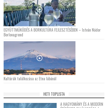
EGYÜTTMŰKÖDÉS A BORKULTÚRA FEJLESZTÉSÉBEN – István Nádor
Borlovagrend
Kultúrák találkozása az Etna lábánál
HETI TOPLISTA
A HAGYOMÁNY ÉS A MODERN