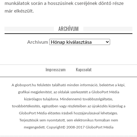
munkálatok során a hosszúsínek cseréjének döntő része
már elkészült.
ARCHÍVUM
Archívum
Impresszum
Kapcsolat
A globoport.hu felületén található minden információ, beleértve a képi,
grafikai megjelenítést, az oldalak szerkezetét a GloboPort Média
kizárólagos tulajdona. Mindennemű továbbszolgáltatás,
továbbértékesítés, egészében vagy részleteiben az újraközlés kizárólag a
GloboPort Média előzetes írásbeli hozzájárulásával lehetséges.
Terjesztésük sem nyomtatott, sem elektronikus formában nem
megengedett. Copyright© 2008-2017 GloboPort Média