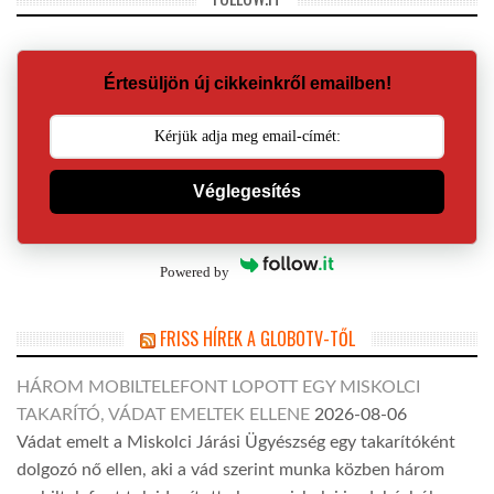
Értesüljön új cikkeinkről emailben!
Véglegesítés
Powered by
FRISS HÍREK A GLOBOTV-TŐL
HÁROM MOBILTELEFONT LOPOTT EGY MISKOLCI
TAKARÍTÓ, VÁDAT EMELTEK ELLENE
2026-08-06
Vádat emelt a Miskolci Járási Ügyészség egy takarítóként
dolgozó nő ellen, aki a vád szerint munka közben három