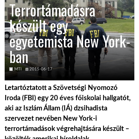
Terrortámadásra
KÖZEL-KELET
készült egy
egyetemista New York-
AUSZTRÁLIA
ban
A VILÁG ITTHON
MTI
2015-06-17
MÉDIA
Letartóztatott a Szövetségi Nyomozó
Iroda (FBI) egy 20 éves főiskolai hallgatót,
aki az Iszlám Állam (IÁ) dzsihadista
GLOBOTV BP
szervezet nevében New York-i
terrortámadások végrehajtására készült –
HÍR3D