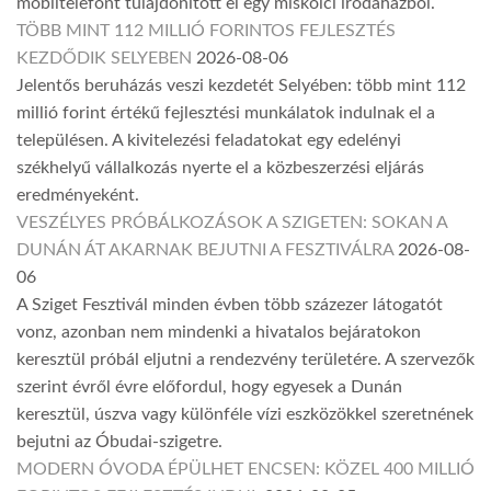
mobiltelefont tulajdonított el egy miskolci irodaházból.
TÖBB MINT 112 MILLIÓ FORINTOS FEJLESZTÉS
KEZDŐDIK SELYEBEN
2026-08-06
Jelentős beruházás veszi kezdetét Selyében: több mint 112
millió forint értékű fejlesztési munkálatok indulnak el a
településen. A kivitelezési feladatokat egy edelényi
székhelyű vállalkozás nyerte el a közbeszerzési eljárás
eredményeként.
VESZÉLYES PRÓBÁLKOZÁSOK A SZIGETEN: SOKAN A
DUNÁN ÁT AKARNAK BEJUTNI A FESZTIVÁLRA
2026-08-
06
A Sziget Fesztivál minden évben több százezer látogatót
vonz, azonban nem mindenki a hivatalos bejáratokon
keresztül próbál eljutni a rendezvény területére. A szervezők
szerint évről évre előfordul, hogy egyesek a Dunán
keresztül, úszva vagy különféle vízi eszközökkel szeretnének
bejutni az Óbudai-szigetre.
MODERN ÓVODA ÉPÜLHET ENCSEN: KÖZEL 400 MILLIÓ