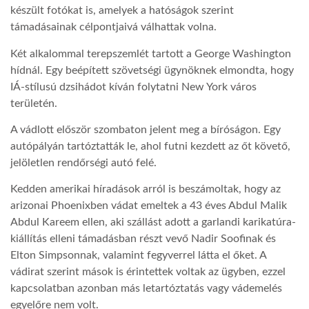
készült fotókat is, amelyek a hatóságok szerint
támadásainak célpontjaivá válhattak volna.
LATIMO.HU
Két alkalommal terepszemlét tartott a George Washington
hídnál. Egy beépített szövetségi ügynöknek elmondta, hogy
GLOBOBOOK
IÁ-stílusú dzsihádot kíván folytatni New York város
területén.
A vádlott először szombaton jelent meg a bíróságon. Egy
autópályán tartóztatták le, ahol futni kezdett az őt követő,
jelöletlen rendőrségi autó felé.
Kedden amerikai híradások arról is beszámoltak, hogy az
arizonai Phoenixben vádat emeltek a 43 éves Abdul Malik
Abdul Kareem ellen, aki szállást adott a garlandi karikatúra-
kiállítás elleni támadásban részt vevő Nadir Soofinak és
Elton Simpsonnak, valamint fegyverrel látta el őket. A
vádirat szerint mások is érintettek voltak az ügyben, ezzel
kapcsolatban azonban más letartóztatás vagy vádemelés
egyelőre nem volt.