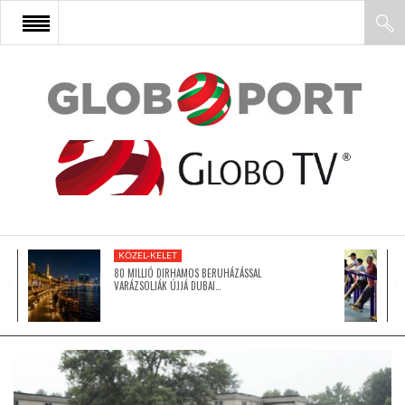
FŐOLDAL
AFRIKA
EURÓPA
KÖZEL-KELET
ÁZSIA
80 MILLIÓ DIRHAMOS BERUHÁZÁSSAL
VARÁZSOLJÁK ÚJJÁ DUBAI…
ÉSZAK-AMERIKA
LATIN-AMERIKA