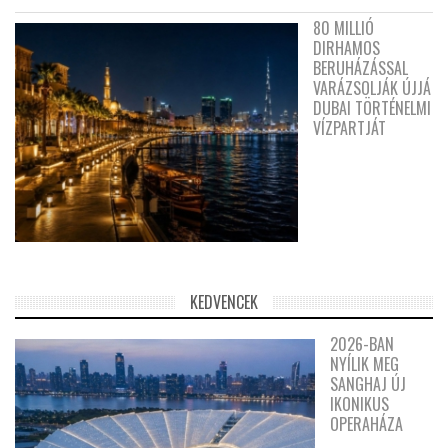
80 MILLIÓ
DIRHAMOS
BERUHÁZÁSSAL
VARÁZSOLJÁK ÚJJÁ
DUBAI TÖRTÉNELMI
VÍZPARTJÁT
KEDVENCEK
2026-BAN
NYÍLIK MEG
SANGHAJ ÚJ
IKONIKUS
OPERAHÁZA