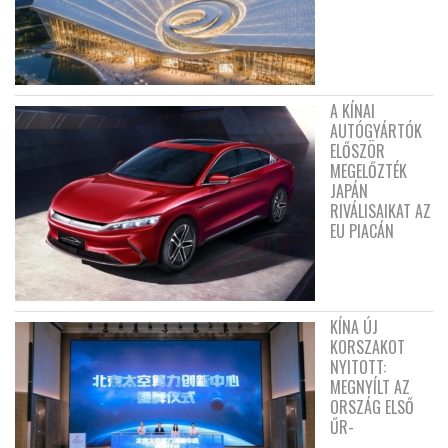
A KÍNAI
AUTÓGYÁRTÓK
ELŐSZÖR
MEGELŐZTÉK
JAPÁN
RIVÁLISAIKAT AZ
EU PIACÁN
KÍNA ÚJ
KORSZAKOT
NYITOTT:
MEGNYÍLT AZ
ORSZÁG ELSŐ
ŰR-