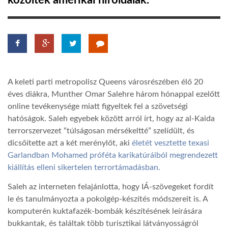
közölték amerikai híroldalak.
TROPICALMAGAZIN
GLOBOTV
A keleti parti metropolisz Queens városrészében élő 20
AFRIKA TUDÁSTÁR
éves diákra, Munther Omar Salehre három hónappal ezelőtt
online tevékenysége miatt figyeltek fel a szövetségi
hatóságok. Saleh egyebek között arról írt, hogy az al-Kaida
A NAP SZÉPE
terrorszervezet “túlságosan mérsékeltté” szelídült, és
dicsőítette azt a két merénylőt, aki
életét vesztette texasi
LINKTR.EE
Garlandban Mohamed próféta karikatúráiból megrendezett
kiállítás elleni sikertelen terrortámadásban.
GLOBOZSARU
Saleh az interneten felajánlotta, hogy IÁ-szövegeket fordít
le és tanulmányozta a pokolgép-készítés módszereit is. A
komputerén kuktafazék-bombák készítésének leírására
DOBRAVERO.HU
bukkantak, és találtak több turisztikai látványosságról