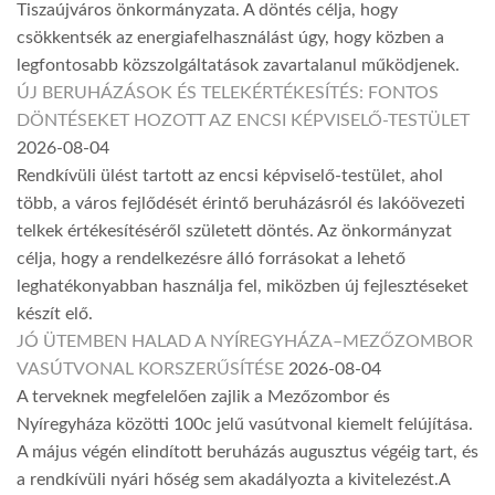
Tiszaújváros önkormányzata. A döntés célja, hogy
csökkentsék az energiafelhasználást úgy, hogy közben a
legfontosabb közszolgáltatások zavartalanul működjenek.
ÚJ BERUHÁZÁSOK ÉS TELEKÉRTÉKESÍTÉS: FONTOS
DÖNTÉSEKET HOZOTT AZ ENCSI KÉPVISELŐ-TESTÜLET
2026-08-04
Rendkívüli ülést tartott az encsi képviselő-testület, ahol
több, a város fejlődését érintő beruházásról és lakóövezeti
telkek értékesítéséről született döntés. Az önkormányzat
célja, hogy a rendelkezésre álló forrásokat a lehető
leghatékonyabban használja fel, miközben új fejlesztéseket
készít elő.
JÓ ÜTEMBEN HALAD A NYÍREGYHÁZA–MEZŐZOMBOR
VASÚTVONAL KORSZERŰSÍTÉSE
2026-08-04
A terveknek megfelelően zajlik a Mezőzombor és
Nyíregyháza közötti 100c jelű vasútvonal kiemelt felújítása.
A május végén elindított beruházás augusztus végéig tart, és
a rendkívüli nyári hőség sem akadályozta a kivitelezést.A