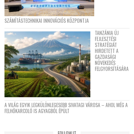
SZÁMÍTÁSTECHNIKAI INNOVÁCIÓS KÖZPONTJA
TANZÁNIA ÚJ
FEJLESZTÉSI
STRATÉGIÁT
HIRDETETT A
GAZDASÁGI
NÖVEKEDÉS
FELGYORSÍTÁSÁRA
A VILÁG EGYIK LEGKÜLÖNLEGESEBB SIVATAGI VÁROSA – AHOL MÉG A
FELHŐKARCOLÓ IS AGYAGBÓL ÉPÜLT
FOLLOW.IT