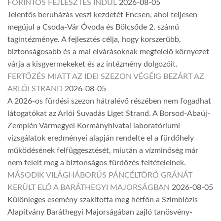
FORINTOS FEJLESZTÉS INDUL
2026-08-05
Jelentős beruházás veszi kezdetét Encsen, ahol teljesen
megújul a Csoda-Vár Óvoda és Bölcsőde 2. számú
tagintézménye. A fejlesztés célja, hogy korszerűbb,
biztonságosabb és a mai elvárásoknak megfelelő környezet
várja a kisgyermekeket és az intézmény dolgozóit.
FERTŐZÉS MIATT AZ IDEI SZEZON VÉGÉIG BEZÁRT AZ
ARLÓI STRAND
2026-08-05
A 2026-os fürdési szezon hátralévő részében nem fogadhat
látogatókat az Arlói Suvadás Liget Strand. A Borsod-Abaúj-
Zemplén Vármegyei Kormányhivatal laboratóriumi
vizsgálatok eredményei alapján rendelte el a fürdőhely
működésének felfüggesztését, miután a vízminőség már
nem felelt meg a biztonságos fürdőzés feltételeinek.
MÁSODIK VILÁGHÁBORÚS PÁNCÉLTÖRŐ GRÁNÁT
KERÜLT ELŐ A BARÁTHEGYI MAJORSÁGBAN
2026-08-05
Különleges esemény szakította meg hétfőn a Szimbiózis
Alapítvány Baráthegyi Majorságában zajló tanösvény-