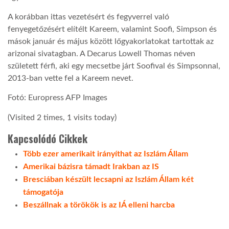
A korábban ittas vezetésért és fegyverrel való
fenyegetőzésért elítélt Kareem, valamint Soofi, Simpson és
mások január és május között lőgyakorlatokat tartottak az
arizonai sivatagban. A Decarus Lowell Thomas néven
született férfi, aki egy mecsetbe járt Soofival és Simpsonnal,
2013-ban vette fel a Kareem nevet.
Fotó: Europress AFP Images
(Visited 2 times, 1 visits today)
Kapcsolódó Cikkek
Több ezer amerikait irányíthat az Iszlám Állam
Amerikai bázisra támadt Irakban az IS
Bresciában készült lecsapni az Iszlám Állam két
támogatója
Beszállnak a törökök is az IÁ elleni harcba