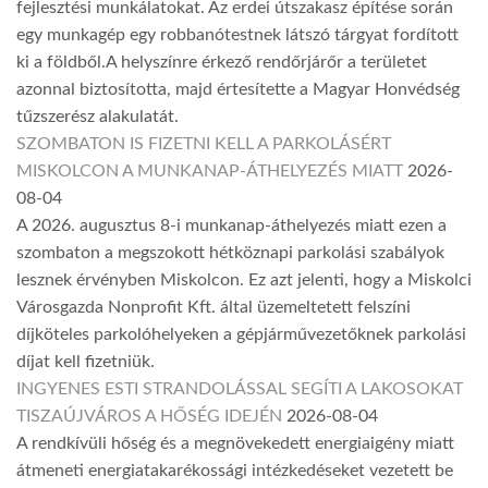
fejlesztési munkálatokat. Az erdei útszakasz építése során
egy munkagép egy robbanótestnek látszó tárgyat fordított
ki a földből.A helyszínre érkező rendőrjárőr a területet
azonnal biztosította, majd értesítette a Magyar Honvédség
tűzszerész alakulatát.
SZOMBATON IS FIZETNI KELL A PARKOLÁSÉRT
MISKOLCON A MUNKANAP-ÁTHELYEZÉS MIATT
2026-
08-04
A 2026. augusztus 8-i munkanap-áthelyezés miatt ezen a
szombaton a megszokott hétköznapi parkolási szabályok
lesznek érvényben Miskolcon. Ez azt jelenti, hogy a Miskolci
Városgazda Nonprofit Kft. által üzemeltetett felszíni
díjköteles parkolóhelyeken a gépjárművezetőknek parkolási
díjat kell fizetniük.
INGYENES ESTI STRANDOLÁSSAL SEGÍTI A LAKOSOKAT
TISZAÚJVÁROS A HŐSÉG IDEJÉN
2026-08-04
A rendkívüli hőség és a megnövekedett energiaigény miatt
átmeneti energiatakarékossági intézkedéseket vezetett be