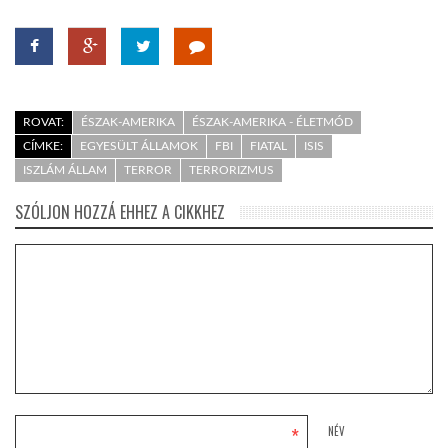
ROVAT:
ÉSZAK-AMERIKA
ÉSZAK-AMERIKA - ÉLETMÓD
CÍMKE:
EGYESÜLT ÁLLAMOK
FBI
FIATAL
ISIS
ISZLÁM ÁLLAM
TERROR
TERRORIZMUS
SZÓLJON HOZZÁ EHHEZ A CIKKHEZ
*
NÉV