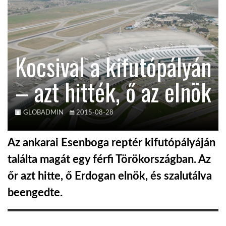
KÖZEL-KELET
Kocsival a kifutópályán
AUSZTRÁLIA
– azt hitték, ő az elnök
A VILÁG ITTHON
GLOBADMIN
2015-08-28
MÉDIA
Az ankarai Esenboga reptér kifutópályáján
találta magát egy férfi Törökországban. Az
őr azt hitte, ő Erdogan elnök, és szalutálva
GLOBOTV BP
beengedte.
HÍR3D