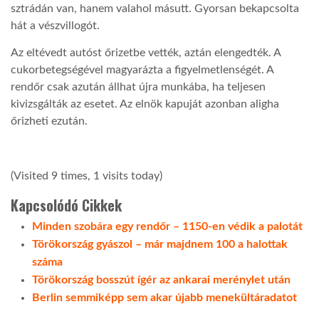
sztrádán van, hanem valahol másutt. Gyorsan bekapcsolta
hát a vészvillogót.
LATIMO.HU
Az eltévedt autóst őrizetbe vették, aztán elengedték. A
cukorbetegségével magyarázta a figyelmetlenségét. A
GLOBOBOOK
rendőr csak azután állhat újra munkába, ha teljesen
kivizsgálták az esetet. Az elnök kapuját azonban aligha
őrizheti ezután.
(Visited 9 times, 1 visits today)
Kapcsolódó Cikkek
Minden szobára egy rendőr – 1150-en védik a palotát
Törökország gyászol – már majdnem 100 a halottak
száma
Törökország bosszút ígér az ankarai merénylet után
Berlin semmiképp sem akar újabb menekültáradatot