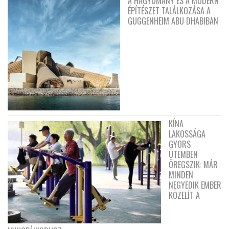
A HAGYOMÁNY ÉS A MODERN
ÉPÍTÉSZET TALÁLKOZÁSA A
GUGGENHEIM ABU DHABIBAN
KÍNA
LAKOSSÁGA
GYORS
ÜTEMBEN
ÖREGSZIK: MÁR
MINDEN
NEGYEDIK EMBER
KÖZELÍT A