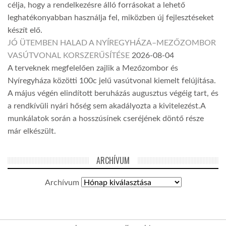
célja, hogy a rendelkezésre álló forrásokat a lehető
leghatékonyabban használja fel, miközben új fejlesztéseket
készít elő.
JÓ ÜTEMBEN HALAD A NYÍREGYHÁZA–MEZŐZOMBOR
VASÚTVONAL KORSZERŰSÍTÉSE
2026-08-04
A terveknek megfelelően zajlik a Mezőzombor és
Nyíregyháza közötti 100c jelű vasútvonal kiemelt felújítása.
A május végén elindított beruházás augusztus végéig tart, és
a rendkívüli nyári hőség sem akadályozta a kivitelezést.A
munkálatok során a hosszúsínek cseréjének döntő része
már elkészült.
ARCHÍVUM
Archívum