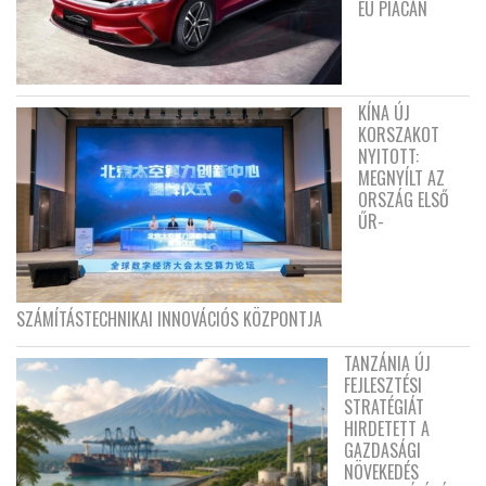
EU PIACÁN
KÍNA ÚJ
KORSZAKOT
NYITOTT:
MEGNYÍLT AZ
ORSZÁG ELSŐ
ŰR-
SZÁMÍTÁSTECHNIKAI INNOVÁCIÓS KÖZPONTJA
TANZÁNIA ÚJ
FEJLESZTÉSI
STRATÉGIÁT
HIRDETETT A
GAZDASÁGI
NÖVEKEDÉS