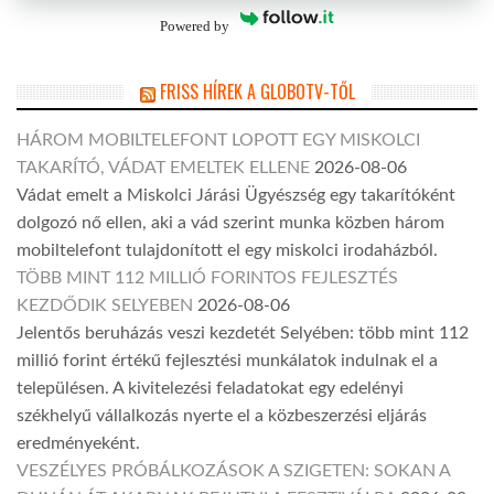
Powered by
FRISS HÍREK A GLOBOTV-TŐL
HÁROM MOBILTELEFONT LOPOTT EGY MISKOLCI
TAKARÍTÓ, VÁDAT EMELTEK ELLENE
2026-08-06
Vádat emelt a Miskolci Járási Ügyészség egy takarítóként
dolgozó nő ellen, aki a vád szerint munka közben három
mobiltelefont tulajdonított el egy miskolci irodaházból.
TÖBB MINT 112 MILLIÓ FORINTOS FEJLESZTÉS
KEZDŐDIK SELYEBEN
2026-08-06
Jelentős beruházás veszi kezdetét Selyében: több mint 112
millió forint értékű fejlesztési munkálatok indulnak el a
településen. A kivitelezési feladatokat egy edelényi
székhelyű vállalkozás nyerte el a közbeszerzési eljárás
eredményeként.
VESZÉLYES PRÓBÁLKOZÁSOK A SZIGETEN: SOKAN A