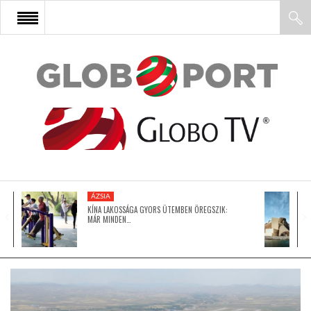
FŐOLDAL
AFRIKA
EURÓPA
ÁZSIA
ÁZSIA
KÍNA LAKOSSÁGA GYORS ÜTEMBEN ÖREGSZIK:
MÁR MINDEN…
ÉSZAK-AMERIKA
LATIN-AMERIKA