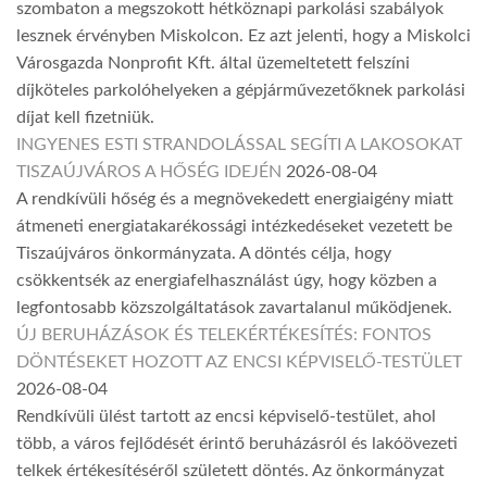
szombaton a megszokott hétköznapi parkolási szabályok
lesznek érvényben Miskolcon. Ez azt jelenti, hogy a Miskolci
Városgazda Nonprofit Kft. által üzemeltetett felszíni
díjköteles parkolóhelyeken a gépjárművezetőknek parkolási
díjat kell fizetniük.
INGYENES ESTI STRANDOLÁSSAL SEGÍTI A LAKOSOKAT
TISZAÚJVÁROS A HŐSÉG IDEJÉN
2026-08-04
A rendkívüli hőség és a megnövekedett energiaigény miatt
átmeneti energiatakarékossági intézkedéseket vezetett be
Tiszaújváros önkormányzata. A döntés célja, hogy
csökkentsék az energiafelhasználást úgy, hogy közben a
legfontosabb közszolgáltatások zavartalanul működjenek.
ÚJ BERUHÁZÁSOK ÉS TELEKÉRTÉKESÍTÉS: FONTOS
DÖNTÉSEKET HOZOTT AZ ENCSI KÉPVISELŐ-TESTÜLET
2026-08-04
Rendkívüli ülést tartott az encsi képviselő-testület, ahol
több, a város fejlődését érintő beruházásról és lakóövezeti
telkek értékesítéséről született döntés. Az önkormányzat