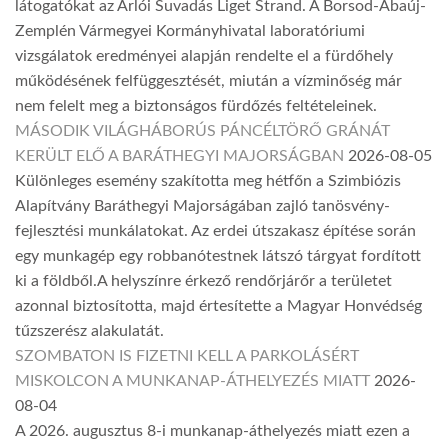
látogatókat az Arlói Suvadás Liget Strand. A Borsod-Abaúj-
Zemplén Vármegyei Kormányhivatal laboratóriumi
vizsgálatok eredményei alapján rendelte el a fürdőhely
működésének felfüggesztését, miután a vízminőség már
nem felelt meg a biztonságos fürdőzés feltételeinek.
MÁSODIK VILÁGHÁBORÚS PÁNCÉLTÖRŐ GRÁNÁT
KERÜLT ELŐ A BARÁTHEGYI MAJORSÁGBAN
2026-08-05
Különleges esemény szakította meg hétfőn a Szimbiózis
Alapítvány Baráthegyi Majorságában zajló tanösvény-
fejlesztési munkálatokat. Az erdei útszakasz építése során
egy munkagép egy robbanótestnek látszó tárgyat fordított
ki a földből.A helyszínre érkező rendőrjárőr a területet
azonnal biztosította, majd értesítette a Magyar Honvédség
tűzszerész alakulatát.
SZOMBATON IS FIZETNI KELL A PARKOLÁSÉRT
MISKOLCON A MUNKANAP-ÁTHELYEZÉS MIATT
2026-
08-04
A 2026. augusztus 8-i munkanap-áthelyezés miatt ezen a