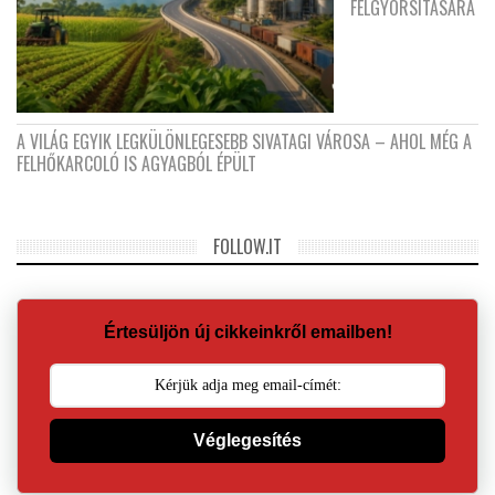
FELGYORSÍTÁSÁRA
A VILÁG EGYIK LEGKÜLÖNLEGESEBB SIVATAGI VÁROSA – AHOL MÉG A
FELHŐKARCOLÓ IS AGYAGBÓL ÉPÜLT
FOLLOW.IT
Értesüljön új cikkeinkről emailben!
Véglegesítés