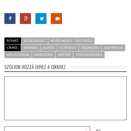
ROVAT:
KÖZEL-KELET
KÖZEL-KELET - ÉLETMÓD
CÍMKE:
ANKARA
AUTÓS
ELTÉVEDT
ERDOGAN
ESENBOGA
KIFUTÓPÁLYA
MERCEDES
REPTÉR
TÖRÖKORSZÁG
SZÓLJON HOZZÁ EHHEZ A CIKKHEZ
NÉV