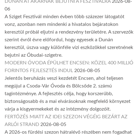
DUNÁN ÁT AKARNAK BEJUTNI A FESZTIVÁLRA
2026-08-
06
A Sziget Fesztivál minden évben több százezer látogatót
vonz, azonban nem mindenki a hivatalos bejáratokon
keresztül próbál eljutni a rendezvény területére. A szervezők
szerint évről évre előfordul, hogy egyesek a Dunán
keresztül, úszva vagy különféle vízi eszközökkel szeretnének
bejutni az Óbudai-szigetre.
MODERN ÓVODA ÉPÜLHET ENCSEN: KÖZEL 400 MILLIÓ
FORINTOS FEJLESZTÉS INDUL
2026-08-05
Jelentős beruházás veszi kezdetét Encsen, ahol teljesen
megújul a Csoda-Vár Óvoda és Bölcsőde 2. számú
tagintézménye. A fejlesztés célja, hogy korszerűbb,
biztonságosabb és a mai elvárásoknak megfelelő környezet
várja a kisgyermekeket és az intézmény dolgozóit.
FERTŐZÉS MIATT AZ IDEI SZEZON VÉGÉIG BEZÁRT AZ
ARLÓI STRAND
2026-08-05
A 2026-os fürdési szezon hátralévő részében nem fogadhat