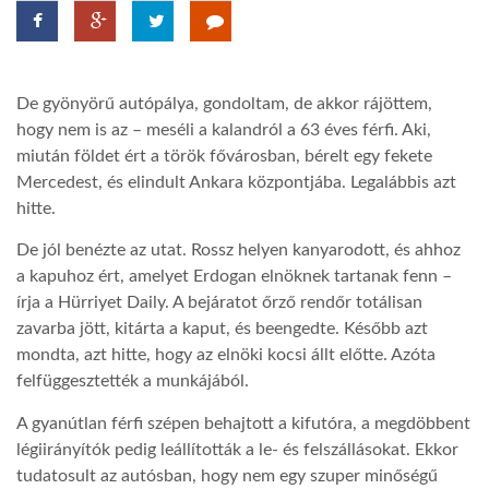
TROPICALMAGAZIN
De gyönyörű autópálya, gondoltam, de akkor rájöttem,
GLOBOTV
hogy nem is az – meséli a kalandról a 63 éves férfi. Aki,
miután földet ért a török fővárosban, bérelt egy fekete
Mercedest, és elindult Ankara központjába. Legalábbis azt
AFRIKA TUDÁSTÁR
hitte.
De jól benézte az utat. Rossz helyen kanyarodott, és ahhoz
A NAP SZÉPE
a kapuhoz ért, amelyet Erdogan elnöknek tartanak fenn –
írja a Hürriyet Daily. A bejáratot őrző rendőr totálisan
LINKTR.EE
zavarba jött, kitárta a kaput, és beengedte. Később azt
mondta, azt hitte, hogy az elnöki kocsi állt előtte. Azóta
felfüggesztették a munkájából.
GLOBOZSARU
A gyanútlan férfi szépen behajtott a kifutóra, a megdöbbent
légiirányítók pedig leállították a le- és felszállásokat. Ekkor
DOBRAVERO.HU
tudatosult az autósban, hogy nem egy szuper minőségű