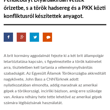
Pendleburyt Diyarbakirban vették
őrizetbe, s a török hadsereg és a PKK közti
TROPICALMAGAZIN
konfliktusról készítettek anyagot.
GLOBOTV
AFRIKA TUDÁSTÁR
A brit kormány aggodalmát fejezte ki a két brit állampolgár
A NAP SZÉPE
letartóztatása kapcsán, s figyelmeztette a török kabinetet
arra, tiszteletben kell tartania a véleménynyilvánítás
szabadságát. Az Egyesült Államok Törökországba akkreditált
LINKTR.EE
nagykövete, John Bass a CNNTürknek adott
nyilatkozatában elmondta, addig maradnak az amerikai
GLOBOZSARU
gépek a törökországi, incirliki bázison, amíg erre szüksége
van. Ankara néhány hete tette lehetővé az amerikai gépek
számára légibázisának használatát.
DOBRAVERO.HU