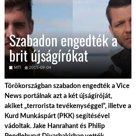
KÖZEL-KELET
Szabadon engedték a
AUSZTRÁLIA
brit újságírókat
A VILÁG ITTHON
MTI
2015-09-04
MÉDIA
Törökországban szabadon engedték a Vice
News portálnak azt a két újságíróját,
akiket „terrorista tevékenységgel”, illetve a
GLOBOTV BP
Kurd Munkáspárt (PKK) segítésével
vádoltak. Jake Hanrahant és Philip
HÍR3D