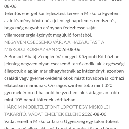
08-06
Jelentős energetikai fejlesztést tervez a Miskolci Egyetem:
az intézmény bővítené a jelenlegi napelemes rendszerét,
hogy még nagyobb arányban fedezhesse saját
villamosenergia-igényét megújuló forrásból.
NEGYVEN CSECSEMŐ VÁRJA A HAZAJUTÁST A
MISKOLCI KÓRHÁZBAN
2026-08-06
A Borsod-Abaúj-Zemplén Vármegyei Központi Kórházban
jelenleg negyven olyan csecsemő tartózkodik, akik egészségi
állapotuk alapján már elhagyhatnák az intézményt, azonban
családi vagy gyermekvédelmi okok miatt továbbra is kórházi
ellátásban maradnak. Országos szinten több mint 320
gyermek érintett hasonló helyzetben, akik átlagosan több
mint 105 napot töltenek kórházban.
HÁROM MOBILTELEFONT LOPOTT EGY MISKOLCI
TAKARÍTÓ, VÁDAT EMELTEK ELLENE
2026-08-06
Vádat emelt a Miskolci Járási Ügyészség egy takarítóként
dolgozó nő ellen, aki a vád szerint munka közben három