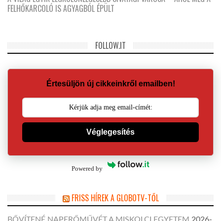
FELHŐKARCOLÓ IS AGYAGBÓL ÉPÜLT
FOLLOW.IT
Értesüljön új cikkeinkről emailben!
Véglegesítés
Powered by
FRISS HÍREK A GLOBOTV-TŐL
BŐVÍTENÉ NAPERŐMŰVÉT A MISKOLCI EGYETEM
2026-