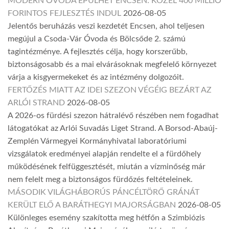
MODERN ÓVODA ÉPÜLHET ENCSEN: KÖZEL 400 MILLIÓ
FORINTOS FEJLESZTÉS INDUL
2026-08-05
Jelentős beruházás veszi kezdetét Encsen, ahol teljesen
megújul a Csoda-Vár Óvoda és Bölcsőde 2. számú
tagintézménye. A fejlesztés célja, hogy korszerűbb,
biztonságosabb és a mai elvárásoknak megfelelő környezet
várja a kisgyermekeket és az intézmény dolgozóit.
FERTŐZÉS MIATT AZ IDEI SZEZON VÉGÉIG BEZÁRT AZ
ARLÓI STRAND
2026-08-05
A 2026-os fürdési szezon hátralévő részében nem fogadhat
látogatókat az Arlói Suvadás Liget Strand. A Borsod-Abaúj-
Zemplén Vármegyei Kormányhivatal laboratóriumi
vizsgálatok eredményei alapján rendelte el a fürdőhely
működésének felfüggesztését, miután a vízminőség már
nem felelt meg a biztonságos fürdőzés feltételeinek.
MÁSODIK VILÁGHÁBORÚS PÁNCÉLTÖRŐ GRÁNÁT
KERÜLT ELŐ A BARÁTHEGYI MAJORSÁGBAN
2026-08-05
Különleges esemény szakította meg hétfőn a Szimbiózis