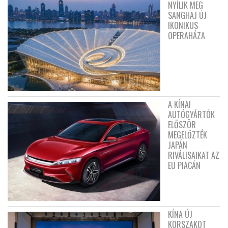
NYÍLIK MEG
SANGHAJ ÚJ
IKONIKUS
OPERAHÁZA
A KÍNAI
AUTÓGYÁRTÓK
ELŐSZÖR
MEGELŐZTÉK
JAPÁN
RIVÁLISAIKAT AZ
EU PIACÁN
KÍNA ÚJ
KORSZAKOT