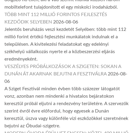
mobiltelefont tulajdonított el egy miskolci irodaházból.
TÖBB MINT 112 MILLIÓ FORINTOS FEJLESZTÉS
KEZDŐDIK SELYEBEN
2026-08-06
Jelentős beruházás veszi kezdetét Selyében: több mint 112
millió forint értékű fejlesztési munkálatok indulnak el a
településen. A kivitelezési feladatokat egy edelényi
székhelyű vállalkozás nyerte el a közbeszerzési eljárás
eredményeként.
VESZÉLYES PRÓBÁLKOZÁSOK A SZIGETEN: SOKAN A
DUNÁN ÁT AKARNAK BEJUTNI A FESZTIVÁLRA
2026-08-
06
A Sziget Fesztivál minden évben több százezer látogatót
vonz, azonban nem mindenki a hivatalos bejáratokon
keresztül próbál eljutni a rendezvény területére. A szervezők
szerint évről évre előfordul, hogy egyesek a Dunán
keresztül, úszva vagy különféle vízi eszközökkel szeretnének
bejutni az Óbudai-szigetre.