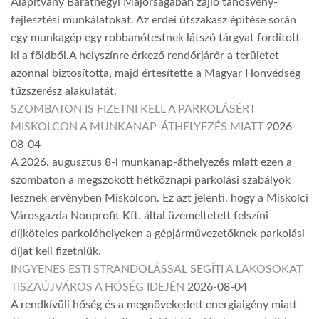
Alapítvány Baráthegyi Majorságában zajló tanösvény-
fejlesztési munkálatokat. Az erdei útszakasz építése során
egy munkagép egy robbanótestnek látszó tárgyat fordított
ki a földből.A helyszínre érkező rendőrjárőr a területet
azonnal biztosította, majd értesítette a Magyar Honvédség
tűzszerész alakulatát.
SZOMBATON IS FIZETNI KELL A PARKOLÁSÉRT
MISKOLCON A MUNKANAP-ÁTHELYEZÉS MIATT
2026-
08-04
A 2026. augusztus 8-i munkanap-áthelyezés miatt ezen a
szombaton a megszokott hétköznapi parkolási szabályok
lesznek érvényben Miskolcon. Ez azt jelenti, hogy a Miskolci
Városgazda Nonprofit Kft. által üzemeltetett felszíni
díjköteles parkolóhelyeken a gépjárművezetőknek parkolási
díjat kell fizetniük.
INGYENES ESTI STRANDOLÁSSAL SEGÍTI A LAKOSOKAT
TISZAÚJVÁROS A HŐSÉG IDEJÉN
2026-08-04
A rendkívüli hőség és a megnövekedett energiaigény miatt