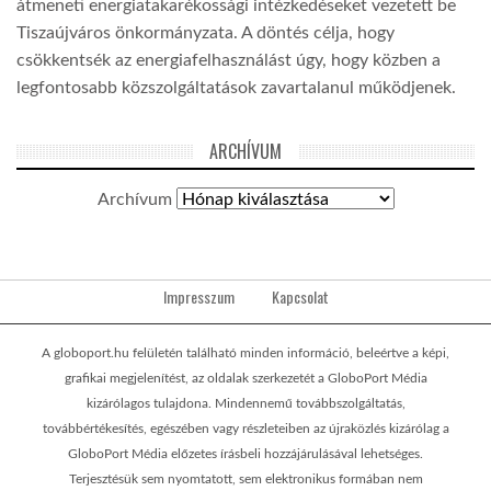
átmeneti energiatakarékossági intézkedéseket vezetett be
Tiszaújváros önkormányzata. A döntés célja, hogy
csökkentsék az energiafelhasználást úgy, hogy közben a
legfontosabb közszolgáltatások zavartalanul működjenek.
ARCHÍVUM
Archívum
Impresszum
Kapcsolat
A globoport.hu felületén található minden információ, beleértve a képi,
grafikai megjelenítést, az oldalak szerkezetét a GloboPort Média
kizárólagos tulajdona. Mindennemű továbbszolgáltatás,
továbbértékesítés, egészében vagy részleteiben az újraközlés kizárólag a
GloboPort Média előzetes írásbeli hozzájárulásával lehetséges.
Terjesztésük sem nyomtatott, sem elektronikus formában nem