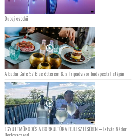
Dubaj csodái
A budai Cafe 57 Blue étterem 6. a Tripadvisor budapesti listáján
EGYÜTTMŰKÖDÉS A BORKULTÚRA FEJLESZTÉSÉBEN – István Nádor
Borlovagrend