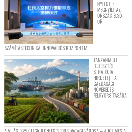
NYITOTT:
MEGNYÍLT AZ
ORSZÁG ELSŐ
ŰR-
SZÁMÍTÁSTECHNIKAI INNOVÁCIÓS KÖZPONTJA
TANZÁNIA ÚJ
FEJLESZTÉSI
STRATÉGIÁT
HIRDETETT A
GAZDASÁGI
NÖVEKEDÉS
FELGYORSÍTÁSÁRA
A VILÁG EGYIK LEGKÜLÖNLEGESEBB SIVATAGI VÁROSA – AHOL MÉG A