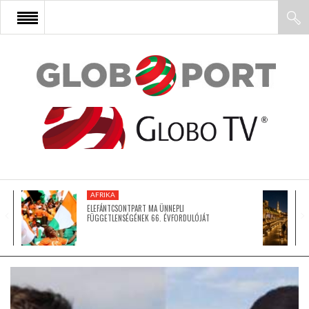
FŐOLDAL
AFRIKA
EURÓPA
AFRIKA
ÁZSIA
ELEFÁNTCSONTPART MA ÜNNEPLI
FÜGGETLENSÉGÉNEK 66. ÉVFORDULÓJÁT
ÉSZAK-AMERIKA
LATIN-AMERIKA