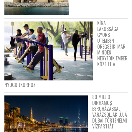
KÍNA
LAKOSSÁGA
GYORS
ÜTEMBEN
ÖREGSZIK: MÁR
MINDEN
NEGYEDIK EMBER
KÖZELÍT A
NYUGDÍJKORHOZ
80 MILLIÓ
DIRHAMOS
BERUHÁZÁSSAL
VARÁZSOLJÁK ÚJJÁ
DUBAI TÖRTÉNELMI
VÍZPARTJÁT