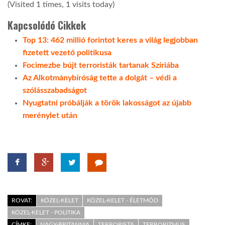
(Visited 1 times, 1 visits today)
LATIMO.HU
Kapcsolódó Cikkek
Top 13: 462 millió forintot keres a világ legjobban
fizetett vezető politikusa
GLOBOBOOK
Focimezbe bújt terroristák tartanak Szíriába
Az Alkotmánybíróság tette a dolgát – védi a
szólásszabadságot
Nyugtatni próbálják a török lakosságot az újabb
merénylet után
ROVAT:
KÖZEL-KELET
KÖZEL-KELET - ÉLETMÓD
KÖZEL-KELET - POLITIKA
CÍMKE:
NAGY-BRITANNIA
TERRORISTA
TERRORIZMUS