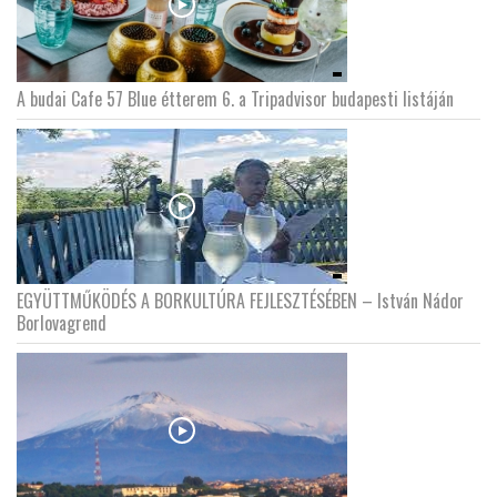
A budai Cafe 57 Blue étterem 6. a Tripadvisor budapesti listáján
EGYÜTTMŰKÖDÉS A BORKULTÚRA FEJLESZTÉSÉBEN – István Nádor
Borlovagrend