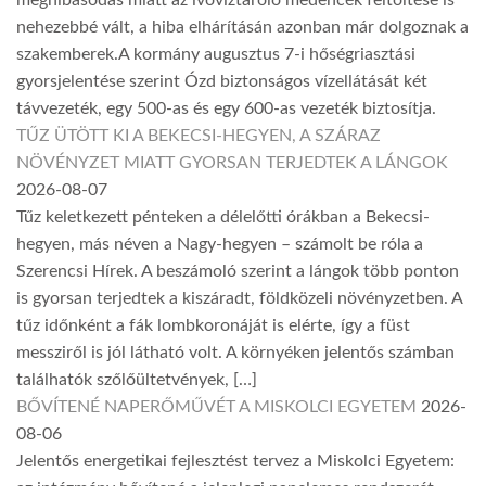
nehezebbé vált, a hiba elhárításán azonban már dolgoznak a
szakemberek.A kormány augusztus 7-i hőségriasztási
gyorsjelentése szerint Ózd biztonságos vízellátását két
távvezeték, egy 500-as és egy 600-as vezeték biztosítja.
TŰZ ÜTÖTT KI A BEKECSI-HEGYEN, A SZÁRAZ
NÖVÉNYZET MIATT GYORSAN TERJEDTEK A LÁNGOK
2026-08-07
Tűz keletkezett pénteken a délelőtti órákban a Bekecsi-
hegyen, más néven a Nagy-hegyen – számolt be róla a
Szerencsi Hírek. A beszámoló szerint a lángok több ponton
is gyorsan terjedtek a kiszáradt, földközeli növényzetben. A
tűz időnként a fák lombkoronáját is elérte, így a füst
messziről is jól látható volt. A környéken jelentős számban
találhatók szőlőültetvények, […]
BŐVÍTENÉ NAPERŐMŰVÉT A MISKOLCI EGYETEM
2026-
08-06
Jelentős energetikai fejlesztést tervez a Miskolci Egyetem: