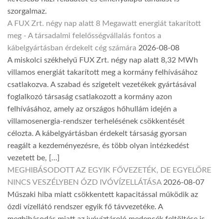
szorgalmaz.
A FUX Zrt. négy nap alatt 8 Megawatt energiát takarított
meg - A társadalmi felelősségvállalás fontos a
kábelgyártásban érdekelt cég számára
2026-08-08
A miskolci székhelyű FUX Zrt. négy nap alatt 8,32 MWh
villamos energiát takarított meg a kormány felhívásához
csatlakozva. A szabad és szigetelt vezetékek gyártásával
foglalkozó társaság csatlakozott a kormány azon
felhívásához, amely az országos hőhullám idején a
villamosenergia-rendszer terhelésének csökkentését
célozta. A kábelgyártásban érdekelt társaság gyorsan
reagált a kezdeményezésre, és több olyan intézkedést
vezetett be, […]
MEGHIBÁSODOTT AZ EGYIK FŐVEZETÉK, DE EGYELŐRE
NINCS VESZÉLYBEN ÓZD IVÓVÍZELLÁTÁSA
2026-08-07
Műszaki hiba miatt csökkentett kapacitással működik az
ózdi vízellátó rendszer egyik fő távvezetéke. A
meghibásodás miatt az ivóvíztároló medencék feltöltése is