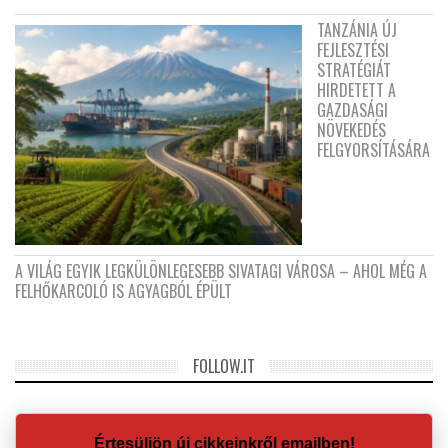
TANZÁNIA ÚJ
FEJLESZTÉSI
STRATÉGIÁT
HIRDETETT A
GAZDASÁGI
NÖVEKEDÉS
FELGYORSÍTÁSÁRA
A VILÁG EGYIK LEGKÜLÖNLEGESEBB SIVATAGI VÁROSA – AHOL MÉG A
FELHŐKARCOLÓ IS AGYAGBÓL ÉPÜLT
FOLLOW.IT
Értesüljön új cikkeinkről emailben!