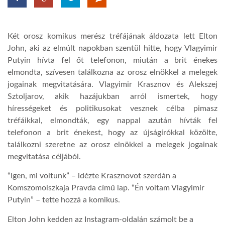
LATIMO.HU
Két orosz komikus merész tréfájának áldozata lett Elton
John, aki az elmúlt napokban szentül hitte, hogy Vlagyimir
GLOBOBOOK
Putyin hívta fel őt telefonon, miután a brit énekes
elmondta, szívesen találkozna az orosz elnökkel a melegek
jogainak megvitatására. Vlagyimir Krasznov és Alekszej
Sztoljarov, akik hazájukban arról ismertek, hogy
hírességeket és politikusokat vesznek célba pimasz
tréfáikkal, elmondták, egy nappal azután hívták fel
telefonon a brit énekest, hogy az újságírókkal közölte,
találkozni szeretne az orosz elnökkel a melegek jogainak
megvitatása céljából.
“Igen, mi voltunk” – idézte Krasznovot szerdán a
Komszomolszkaja Pravda című lap. “Én voltam Vlagyimir
Putyin” – tette hozzá a komikus.
Elton John kedden az Instagram-oldalán számolt be a