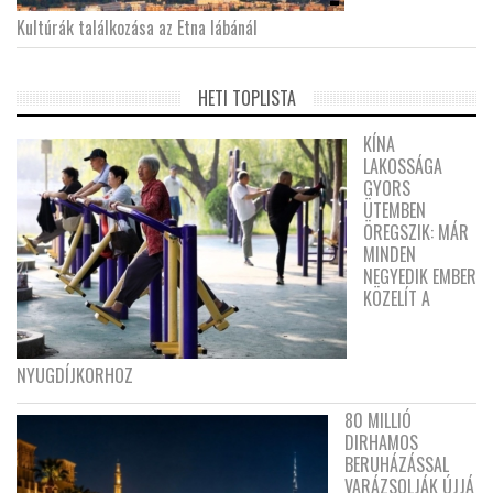
Kultúrák találkozása az Etna lábánál
HETI TOPLISTA
KÍNA
LAKOSSÁGA
GYORS
ÜTEMBEN
ÖREGSZIK: MÁR
MINDEN
NEGYEDIK EMBER
KÖZELÍT A
NYUGDÍJKORHOZ
80 MILLIÓ
DIRHAMOS
BERUHÁZÁSSAL
VARÁZSOLJÁK ÚJJÁ