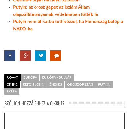
Putyin: az orosz gépet az Iszlám Állam
olajszállítmányainak védelmében lőtték le
Putyin nem ül karba tett kézzel, ha Finnország belép a
NATO-ba
ROVAT:
EURÓPA
EURÓPA - BULVÁR
CÍMKE:
ELTON JOHN
ÉNEKES
OROSZORSZÁG
PUTYIN
TRÉFA
SZÓLJON HOZZÁ EHHEZ A CIKKHEZ