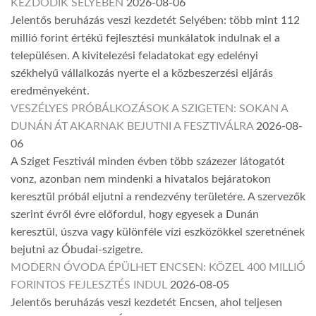
KEZDŐDIK SELYEBEN
2026-08-06
Jelentős beruházás veszi kezdetét Selyében: több mint 112
millió forint értékű fejlesztési munkálatok indulnak el a
településen. A kivitelezési feladatokat egy edelényi
székhelyű vállalkozás nyerte el a közbeszerzési eljárás
eredményeként.
VESZÉLYES PRÓBÁLKOZÁSOK A SZIGETEN: SOKAN A
DUNÁN ÁT AKARNAK BEJUTNI A FESZTIVÁLRA
2026-08-
06
A Sziget Fesztivál minden évben több százezer látogatót
vonz, azonban nem mindenki a hivatalos bejáratokon
keresztül próbál eljutni a rendezvény területére. A szervezők
szerint évről évre előfordul, hogy egyesek a Dunán
keresztül, úszva vagy különféle vízi eszközökkel szeretnének
bejutni az Óbudai-szigetre.
MODERN ÓVODA ÉPÜLHET ENCSEN: KÖZEL 400 MILLIÓ
FORINTOS FEJLESZTÉS INDUL
2026-08-05
Jelentős beruházás veszi kezdetét Encsen, ahol teljesen