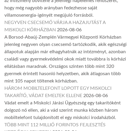
az intézmény bővítené a jelenlegi napelemes rendszerét,
hogy még nagyobb arányban fedezhesse saját
villamosenergia-igényét megújuló forrásból.
NEGYVEN CSECSEMŐ VÁRJA A HAZAJUTÁST A
MISKOLCI KÓRHÁZBAN
2026-08-06
A Borsod-Abaúj-Zemplén Vármegyei Központi Kórházban
jelenleg negyven olyan csecsemő tartózkodik, akik egészségi
állapotuk alapján már elhagyhatnák az intézményt, azonban
családi vagy gyermekvédelmi okok miatt továbbra is kórházi
ellátásban maradnak. Országos szinten több mint 320
gyermek érintett hasonló helyzetben, akik átlagosan több
mint 105 napot töltenek kórházban.
HÁROM MOBILTELEFONT LOPOTT EGY MISKOLCI
TAKARÍTÓ, VÁDAT EMELTEK ELLENE
2026-08-06
Vádat emelt a Miskolci Járási Ügyészség egy takarítóként
dolgozó nő ellen, aki a vád szerint munka közben három
mobiltelefont tulajdonított el egy miskolci irodaházból.
TÖBB MINT 112 MILLIÓ FORINTOS FEJLESZTÉS