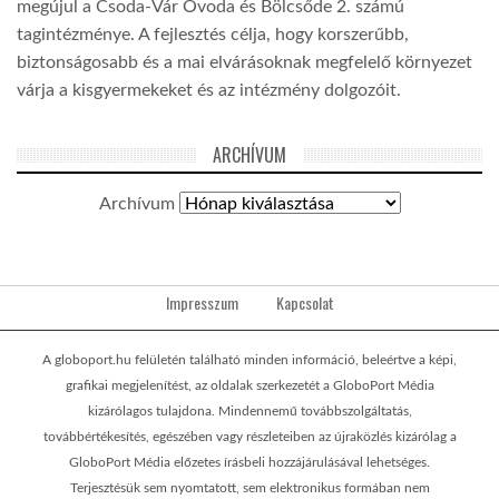
megújul a Csoda-Vár Óvoda és Bölcsőde 2. számú
tagintézménye. A fejlesztés célja, hogy korszerűbb,
biztonságosabb és a mai elvárásoknak megfelelő környezet
várja a kisgyermekeket és az intézmény dolgozóit.
ARCHÍVUM
Archívum
Impresszum
Kapcsolat
A globoport.hu felületén található minden információ, beleértve a képi,
grafikai megjelenítést, az oldalak szerkezetét a GloboPort Média
kizárólagos tulajdona. Mindennemű továbbszolgáltatás,
továbbértékesítés, egészében vagy részleteiben az újraközlés kizárólag a
GloboPort Média előzetes írásbeli hozzájárulásával lehetséges.
Terjesztésük sem nyomtatott, sem elektronikus formában nem