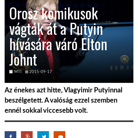
Orosz komikusok
TROPICALMAGAZIN
vágták át a Putyin
GLOBOTV
hívására váró Elton
Johnt
AFRIKA TUDÁSTÁR
A NAP SZÉPE
MTI
2015-09-17
Az énekes azt hitte, Vlagyimir Putyinnal
LINKTR.EE
beszélgetett. A valóság ezzel szemben
ennél sokkal viccesebb volt.
GLOBOZSARU
DOBRAVERO.HU