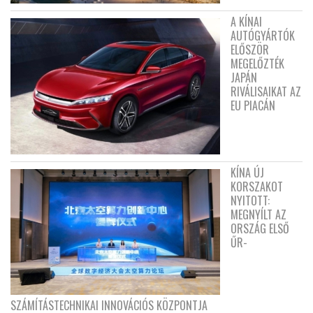
A KÍNAI
AUTÓGYÁRTÓK
ELŐSZÖR
MEGELŐZTÉK
JAPÁN
RIVÁLISAIKAT AZ
EU PIACÁN
KÍNA ÚJ
KORSZAKOT
NYITOTT:
MEGNYÍLT AZ
ORSZÁG ELSŐ
ŰR-
SZÁMÍTÁSTECHNIKAI INNOVÁCIÓS KÖZPONTJA