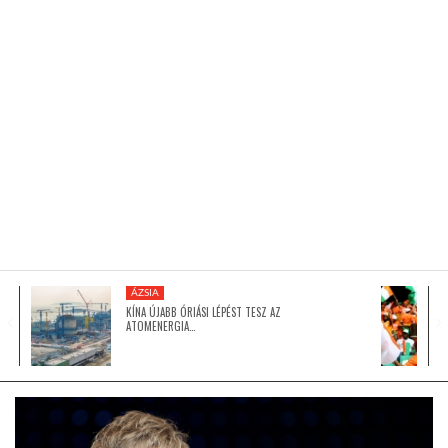
KÖZEL-KELET
AUSZTRÁLIA
A VILÁG ITTHON
MÉDIA
ÁZSIA
KÍNA ÚJABB ÓRIÁSI LÉPÉST TESZ AZ
ATOMENERGIA…
GLOBOTV BP
HÍR3D