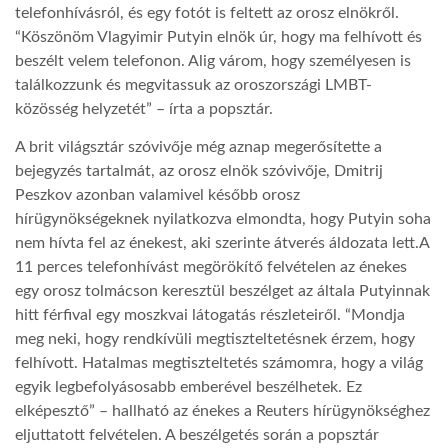
telefonhívásról, és egy fotót is feltett az orosz elnökről.
“Köszönöm Vlagyimir Putyin elnök úr, hogy ma felhívott és
beszélt velem telefonon. Alig várom, hogy személyesen is
találkozzunk és megvitassuk az oroszországi LMBT-
közösség helyzetét” – írta a popsztár.
A brit világsztár szóvivője még aznap megerősítette a
bejegyzés tartalmát, az orosz elnök szóvivője, Dmitrij
Peszkov azonban valamivel később orosz
hírügynökségeknek nyilatkozva elmondta, hogy Putyin soha
nem hívta fel az énekest, aki szerinte átverés áldozata lett.A
11 perces telefonhívást megörökítő felvételen az énekes
egy orosz tolmácson keresztül beszélget az általa Putyinnak
hitt férfival egy moszkvai látogatás részleteiről. “Mondja
meg neki, hogy rendkívüli megtiszteltetésnek érzem, hogy
felhívott. Hatalmas megtiszteltetés számomra, hogy a világ
egyik legbefolyásosabb emberével beszélhetek. Ez
elképesztő” – hallható az énekes a Reuters hírügynökséghez
eljuttatott felvételen. A beszélgetés során a popsztár