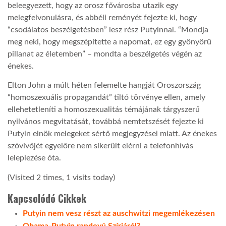
beleegyezett, hogy az orosz fővárosba utazik egy
melegfelvonulásra, és abbéli reményét fejezte ki, hogy
“csodálatos beszélgetésben” lesz rész Putyinnal. “Mondja
meg neki, hogy megszépítette a napomat, ez egy gyönyörű
pillanat az életemben” – mondta a beszélgetés végén az
énekes.
Elton John a múlt héten felemelte hangját Oroszország
“homoszexuális propagandát” tiltó törvénye ellen, amely
ellehetetleníti a homoszexualitás témájának tárgyszerű
nyilvános megvitatását, továbbá nemtetszését fejezte ki
Putyin elnök melegeket sértő megjegyzései miatt. Az énekes
szóvivőjét egyelőre nem sikerült elérni a telefonhívás
leleplezése óta.
(Visited 2 times, 1 visits today)
Kapcsolódó Cikkek
Putyin nem vesz részt az auschwitzi megemlékezésen
Obama-Putyin randevú Szíriáról?