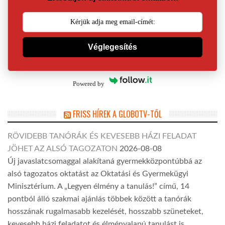
Véglegesítés
Powered by
FRISS HÍREK A GLOBOTV-TŐL
RÖVIDEBB TANÓRÁK ÉS KEVESEBB HÁZI FELADAT
JÖHET AZ ALSÓ TAGOZATON
2026-08-08
Új javaslatcsomaggal alakítaná gyermekközpontúbbá az
alsó tagozatos oktatást az Oktatási és Gyermekügyi
Minisztérium. A „Legyen élmény a tanulás!” című, 14
pontból álló szakmai ajánlás többek között a tanórák
hosszának rugalmasabb kezelését, hosszabb szüneteket,
kevesebb házi feladatot és élményalapú tanulást is