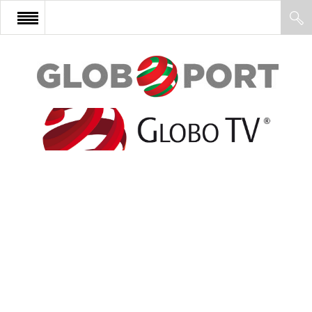
FŐOLDAL
AFRIKA
EURÓPA
ÁZSIA
ÉSZAK-AMERIKA
LATIN-AMERIKA